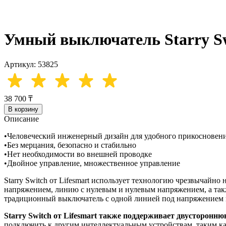
Умный выключатель Starry Sw
Артикул: 53825
38 700 ₸
В корзину
Описание
•Человеческий инженерный дизайн для удобного прикосновен
•Без мерцания, безопасно и стабильно
•Нет необходимости во внешней проводке
•Двойное управление, множественное управление
Starry Switch от Lifesmart использует технологию чрезвычайн
напряжением, линию с нулевым и нулевым напряжением, а также
традиционный выключатель с одной линией под напряжением п
Starry Switch от Lifesmart также поддерживает двусторонню
подключить к другим интеллектуальным устройствам, таким как 