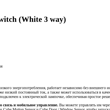
itch (White 3 way)
ия
о низкого энергопотребления, работает независимо без внешнег
 низкий постоянный ток, а также может использоваться в качес
одключен к электрической лампочке, обеспечивая простое реше
ю связь и мобильное управление.
Вы можете управлять им чере
Cube Motion Sensor и Cube Door / Window Sensor, чтобы запуска