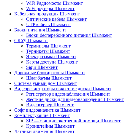
WiFi Радиомосты Шымкент
WiFi роутеры Шымкент
Кабельная продукция Шымкент
Оптические кабеля Шымкент
UTP кабель Шымкент
Блоки питания Шымкент
Блоки бесперебойного питания Шымкент
СКУД Шымкент
Терминалы Шымкент
Турникеты Шымкент
Электрозамки Шымкент
Карты доступа Шымкент
Sigur Шымкент
Дорожные блокираторы Шымкент
Шлагбаумы Шымкент
Система умный дом Шымкент
Видеорегистраторы и жесткие диски Шымкент
Регистратор видеонаблюдения Шымкент
Жесткие диски для видеонаблюдения Шымкент
Видеосервер Шымкент
Софт видеоаналитика Шымкент
Комплектующие Шымкент
SIP — станции экстренной помощи Шымкент
Кронштейны Шымкент
Датчики движения Шымкент