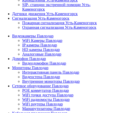
Кронштейны Усть-Каменогорск
SIP- станции экстренной помощи Усть-
Каменогорск
Датчики движения Усть-Каменогорск
Сигнализация Усть-Каменогорск
Пожарная сигнализация Усть-Каменогорск
Охранная сигнализация Усть-Каменогорск
Видеокамеры Павлодар
WiFi Камеры Павлодар
IP камеры Павлодар
HD камеры Павлодар
Аналоговые Павлодар
Домофон Павлодар
Видеодомофон Павлодар
Мониторы Павлодар
Интерактивная панель Павлодар
Видеостена Павлодар
Внутренние мониторы Павлодар
Сетевое оборудование Павлодар
POE коммутатор Павлодар
WiFi точки доступа Павлодар
WiFi радиомосты Павлодар
WiFi роутеры Павлодар
Маршрутизаторы Павлодар