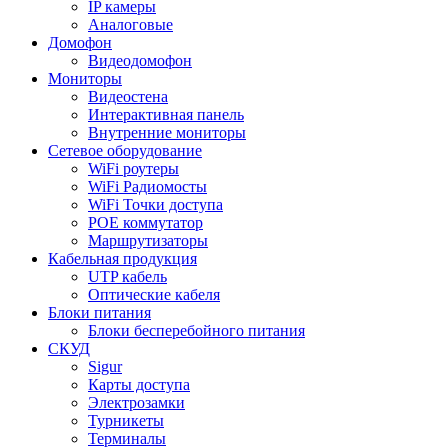
IP камеры
Аналоговые
Домофон
Видеодомофон
Мониторы
Видеостена
Интерактивная панель
Внутренние мониторы
Сетевое оборудование
WiFi роутеры
WiFi Радиомосты
WiFi Точки доступа
POE коммутатор
Маршрутизаторы
Кабельная продукция
UTP кабель
Оптические кабеля
Блоки питания
Блоки бесперебойного питания
СКУД
Sigur
Карты доступа
Электрозамки
Турникеты
Терминалы