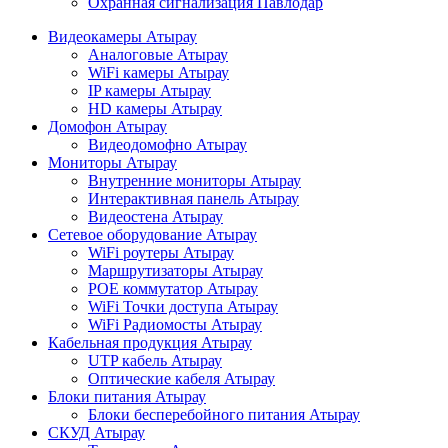
Охранная сигнализация Павлодар
Видеокамеры Атырау
Аналоговые Атырау
WiFi камеры Атырау
IP камеры Атырау
HD камеры Атырау
Домофон Атырау
Видеодомофно Атырау
Мониторы Атырау
Внутренние мониторы Атырау
Интерактивная панель Атырау
Видеостена Атырау
Сетевое оборудование Атырау
WiFi роутеры Атырау
Маршрутизаторы Атырау
POE коммутатор Атырау
WiFi Точки доступа Атырау
WiFi Радиомосты Атырау
Кабельная продукция Атырау
UTP кабель Атырау
Оптические кабеля Атырау
Блоки питания Атырау
Блоки бесперебойного питания Атырау
СКУД Атырау