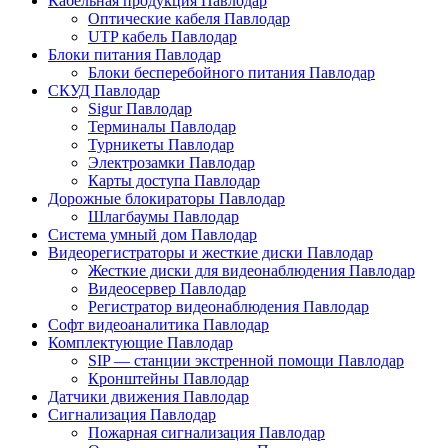
Кабельная продукция Павлодар
Оптические кабеля Павлодар
UTP кабель Павлодар
Блоки питания Павлодар
Блоки бесперебойного питания Павлодар
СКУД Павлодар
Sigur Павлодар
Терминалы Павлодар
Турникеты Павлодар
Электрозамки Павлодар
Карты доступа Павлодар
Дорожные блокираторы Павлодар
Шлагбаумы Павлодар
Система умный дом Павлодар
Видеорегистраторы и жесткие диски Павлодар
Жесткие диски для видеонаблюдения Павлодар
Видеосервер Павлодар
Регистратор видеонаблюдения Павлодар
Софт видеоаналитика Павлодар
Комплектующие Павлодар
SIP — станции экстренной помощи Павлодар
Кронштейны Павлодар
Датчики движения Павлодар
Сигнализация Павлодар
Пожарная сигнализация Павлодар