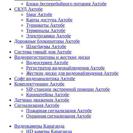
Блоки бесперебойного питания Актобе
СКУД Актобе
Sigur Актобе
Карты доступа Актобе
Турникеты Актобе
Терминалы Актобе
Электрозамки Актобе
Дорожные блокираторы Актобе
Шлагбаумы Актобе
Система умный дом Актобе
Видеорегистраторы и жесткие диски
Видеосервер Актобе
Регистратор видеонаблюдения Актобе
Жесткие диски для видеонаблюдения Актобе
Софт видеоаналитика Актобе
Комплектующие Актобе
SIP-станции экстренной помощи Актобе
Кронштейны Актобе
Датчики движения Актобе
Сигнализация Актобе
Пожарная сигнализация Актобе
Охранная сигнализация Актобе
Видеокамеры Караганда
HD камеры Караганда