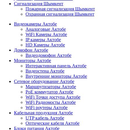
Сигнализация Шымкент
Пожарная сигнализация Шымкент
Охранная сигнализация Шымкент
Видеокамеры Актобе
Аналоговые Актобе
WiFi Камеры Актобе
IP камеры Актобе
HD Камеры Актобе
Домофон Актобе
Видеодомофон Актобе
Мониторы Актобе
Интерактивная панель Актобе
Видеостена Актобе
Внутренние мониторы Актобе
Сетевое оборудование Актобе
Маршрутизаторы Актобе
PoE коммутатор Актобе
WiFi Точки доступа Актобе
WiFi Радиомосты Актобе
WiFi роутеры Актобе
Кабельная продукция Актобе
UTP кабель Актобе
Оптические кабеля Актобе
Блоки питания Актобе