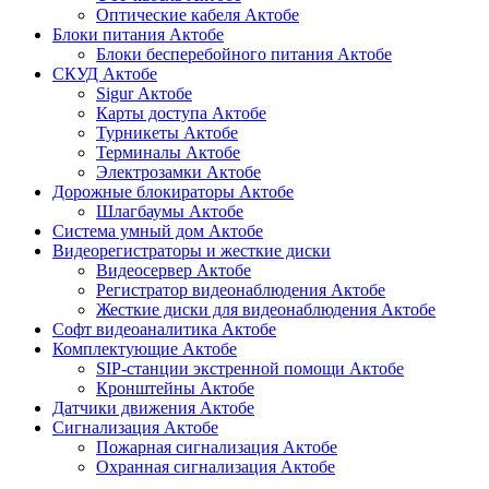
Оптические кабеля Актобе
Блоки питания Актобе
Блоки бесперебойного питания Актобе
СКУД Актобе
Sigur Актобе
Карты доступа Актобе
Турникеты Актобе
Терминалы Актобе
Электрозамки Актобе
Дорожные блокираторы Актобе
Шлагбаумы Актобе
Система умный дом Актобе
Видеорегистраторы и жесткие диски
Видеосервер Актобе
Регистратор видеонаблюдения Актобе
Жесткие диски для видеонаблюдения Актобе
Софт видеоаналитика Актобе
Комплектующие Актобе
SIP-станции экстренной помощи Актобе
Кронштейны Актобе
Датчики движения Актобе
Сигнализация Актобе
Пожарная сигнализация Актобе
Охранная сигнализация Актобе