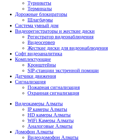
Турникеты
Терминалы
Дорожные блокираторы
Шлагбаумы
Cистема умный дом
Видеорегистраторы и жесткие диски
Регистратор видеонаблюдения
Видеосервер
Жесткие диски для видеонаблюдения
Софт видеоаналитика
Комплектующие
Кронштейны
SIP-станции экстренной помощи
Датчики движения
Сигнализация
Пожарная сигнализация
Охранная сигнализация
Видеокамеры Алматы
IP камеры Алматы
HD камеры Алматы
WiFi Камеры Алматы
Аналоговые Алматы
Домофон Алматы
Видеодомофон Алматы