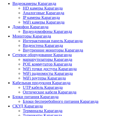
Видеокамеры Караганда
HD камеры Караганда
Аналоговые Караганда
IP камеры Караганда
WiFi камеры Караганда
Домофон Караганда
Видеодомофоны Караганда
Мониторы Караганда
Интерактивная панель Караганда
Видеостена Караганда
Внутренние мониторы Караганда
Сетевое оборудование Караганда
маршрутизаторы Караганда
POE коммутатор Караганда
WiFi точки доступа Караганда
WiFi радиомосты Караганда
WiFi роутеры Караганда
Кабельная продукция Караганда
UTP кабель Караганда
Оптические кабеля Караганда
Блоки питания Караганда
Блоки бесперебойного питания Караганда
СКУД Караганда
Терминалы Караганда
Турникеты Караганда