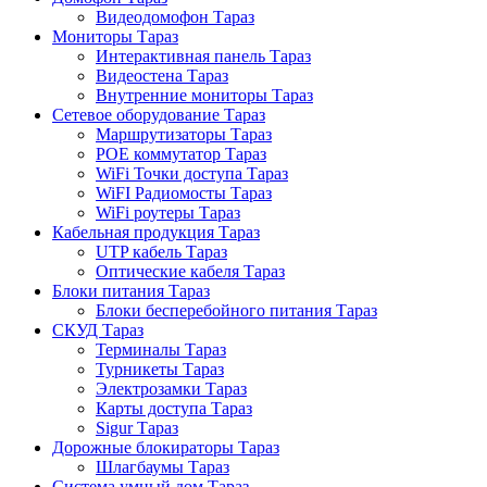
Видеодомофон Тараз
Мониторы Тараз
Интерактивная панель Тараз
Видеостена Тараз
Внутренние мониторы Тараз
Сетевое оборудование Тараз
Маршрутизаторы Тараз
POE коммутатор Тараз
WiFi Точки доступа Тараз
WiFI Радиомосты Тараз
WiFi роутеры Тараз
Кабельная продукция Тараз
UTP кабель Тараз
Оптические кабеля Тараз
Блоки питания Тараз
Блоки бесперебойного питания Тараз
СКУД Тараз
Терминалы Тараз
Турникеты Тараз
Электрозамки Тараз
Карты доступа Тараз
Sigur Тараз
Дорожные блокираторы Тараз
Шлагбаумы Тараз
Система умный дом Тараз