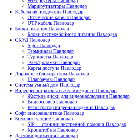
WiFi роутеры Павлодар
Маршрутизаторы Павлодар
Кабельная продукция Павлодар
Оптические кабеля Павлодар
UTP кабель Павлодар
Блоки питания Павлодар
Блоки бесперебойного питания Павлодар
СКУД Павлодар
Sigur Павлодар
Терминалы Павлодар
Турникеты Павлодар
Электрозамки Павлодар
Карты доступа Павлодар
Дорожные блокираторы Павлодар
Шлагбаумы Павлодар
Система умный дом Павлодар
Видеорегистраторы и жесткие диски Павлодар
Жесткие диски для видеонаблюдения Павлодар
Видеосервер Павлодар
Регистратор видеонаблюдения Павлодар
Софт видеоаналитика Павлодар
Комплектующие Павлодар
SIP — станции экстренной помощи Павлодар
Кронштейны Павлодар
Датчики движения Павлодар