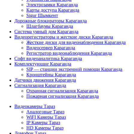
Электрозамки Караганда
Карты доступа Караганда
Sigur Шымкент
Дорожные блокираторы Караганда
Шлагбаумы Караганда
Система умный дом Караганда
Видеорегистраторы и жесткие диски Караганда
Жесткие диски для видеонаблюдения Караганда
Видеосервер Караганда
Регистратор видеонаблюдения Караганда
Софт видеоаналитика Караганда
Комплектующие Караганда
SIP — станции экстренной помощи Караганда
Кронштейны Караганда
Датчики движения Караганда
Сигнализация Караганда
Охранная сигнализация Караганда
Пожарная сигнализация Караганда
Видеокамеры Тараз
Аналоговые Тараз
WiFI Камеры Тараз
IP Камеры Тараз
HD Камеры Тараз
Домофон Тараз