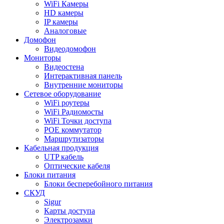
WiFi Камеры
HD камеры
IP камеры
Аналоговые
Домофон
Видеодомофон
Мониторы
Видеостена
Интерактивная панель
Внутренние мониторы
Сетевое оборудование
WiFi роутеры
WiFi Радиомосты
WiFi Точки доступа
POE коммутатор
Маршрутизаторы
Кабельная продукция
UTP кабель
Оптические кабеля
Блоки питания
Блоки бесперебойного питания
СКУД
Sigur
Карты доступа
Электрозамки