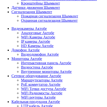
Кронштейны Шымкент
Датчики движения Шымкент
Сигнализация Шымкент
Пожарная сигнализация Шымкент
Охранная сигнализация Шымкент
Видеокамеры Актобе
Аналоговые Актобе
WiFi Камеры Актобе
IP камеры Актобе
HD Камеры Актобе
Домофон Актобе
Видеодомофон Актобе
Мониторы Актобе
Интерактивная панель Актобе
Видеостена Актобе
Внутренние мониторы Актобе
Сетевое оборудование Актобе
Маршрутизаторы Актобе
PoE коммутатор Актобе
WiFi Точки доступа Актобе
WiFi Радиомосты Актобе
WiFi роутеры Актобе
Кабельная продукция Актобе
UTP кабель Актобе