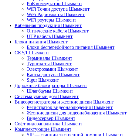
PoE коммутатор Шымкент
WiFi Точки доступа Шымкент
WiFi Радиомосты Шымкент
WiFi роутеры Шымкент
Кабельная продукция Шымкент
Оптические кабеля Шымкент
UTP кабель Шымкент
Блоки питания Шымкент
Блоки бесперебойного питания Шымкент
СКУД Шымкент
Терминалы Шымкент
Турникеты Шымкент
Электрозамки Шымкент
Карты доступа Шымкент
Sigur Шымкент
Дорожные блокираторы Шымкент
Шлагбаумы Шымкент
Система умный дом Шымкент
Видеорегистраторы и жесткие диски Шымкент
Регистратор видеонаблюдения Шымкент
Жесткие диски для видеонаблюдения Шымкент
Видеосервер Шымкент
Софт видеоаналитика Шымкент
Комплектующие Шымкент
SIP — станции экстренной помощи Шымкент