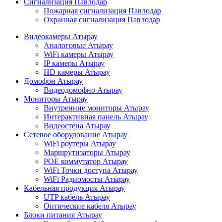
Сигнализация Павлодар
Пожарная сигнализация Павлодар
Охранная сигнализация Павлодар
Видеокамеры Атырау
Аналоговые Атырау
WiFi камеры Атырау
IP камеры Атырау
HD камеры Атырау
Домофон Атырау
Видеодомофно Атырау
Мониторы Атырау
Внутренние мониторы Атырау
Интерактивная панель Атырау
Видеостена Атырау
Сетевое оборудование Атырау
WiFi роутеры Атырау
Маршрутизаторы Атырау
POE коммутатор Атырау
WiFi Точки доступа Атырау
WiFi Радиомосты Атырау
Кабельная продукция Атырау
UTP кабель Атырау
Оптические кабеля Атырау
Блоки питания Атырау