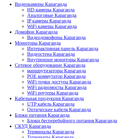
Видеокамеры Караганда
HD камеры Караганда
Аналоговые Караганда
IP камеры Караганда
WiFi камеры Караганда
Домофон Караганда
Видеодомофоны Караганда
Мониторы Караганда
Интерактивная панель Караганда
Видеостена Караганда
Внутренние мониторы Караганда
Сетевое оборудование Караганда
маршрутизаторы Караганда
POE коммутатор Караганда
WiFi точки доступа Караганда
WiFi радиомосты Караганда
WiFi роутеры Караганда
Кабельная продукция Караганда
UTP кабель Караганда
Оптические кабеля Караганда
Блоки питания Караганда
Блоки бесперебойного питания Караганда
СКУД Караганда
Терминалы Караганда
Турникеты Караганда