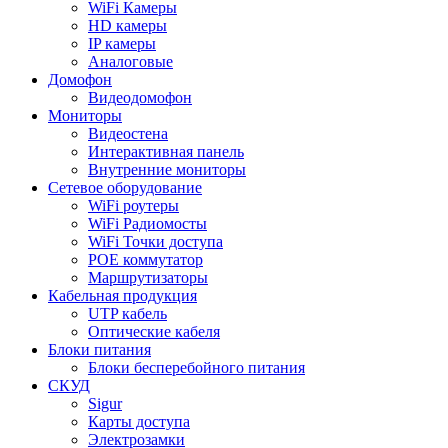
WiFi Камеры
HD камеры
IP камеры
Аналоговые
Домофон
Видеодомофон
Мониторы
Видеостена
Интерактивная панель
Внутренние мониторы
Сетевое оборудование
WiFi роутеры
WiFi Радиомосты
WiFi Точки доступа
POE коммутатор
Маршрутизаторы
Кабельная продукция
UTP кабель
Оптические кабеля
Блоки питания
Блоки бесперебойного питания
СКУД
Sigur
Карты доступа
Электрозамки