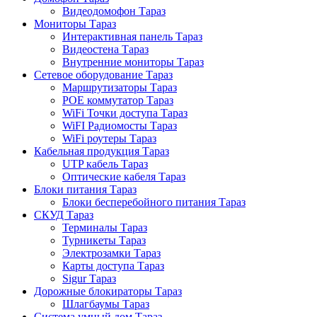
Видеодомофон Тараз
Мониторы Тараз
Интерактивная панель Тараз
Видеостена Тараз
Внутренние мониторы Тараз
Сетевое оборудование Тараз
Маршрутизаторы Тараз
POE коммутатор Тараз
WiFi Точки доступа Тараз
WiFI Радиомосты Тараз
WiFi роутеры Тараз
Кабельная продукция Тараз
UTP кабель Тараз
Оптические кабеля Тараз
Блоки питания Тараз
Блоки бесперебойного питания Тараз
СКУД Тараз
Терминалы Тараз
Турникеты Тараз
Электрозамки Тараз
Карты доступа Тараз
Sigur Тараз
Дорожные блокираторы Тараз
Шлагбаумы Тараз
Система умный дом Тараз