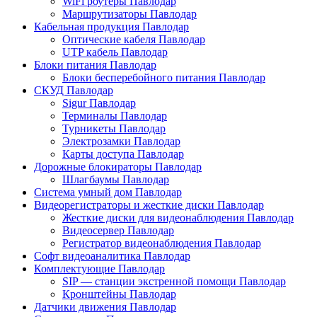
WiFi роутеры Павлодар
Маршрутизаторы Павлодар
Кабельная продукция Павлодар
Оптические кабеля Павлодар
UTP кабель Павлодар
Блоки питания Павлодар
Блоки бесперебойного питания Павлодар
СКУД Павлодар
Sigur Павлодар
Терминалы Павлодар
Турникеты Павлодар
Электрозамки Павлодар
Карты доступа Павлодар
Дорожные блокираторы Павлодар
Шлагбаумы Павлодар
Система умный дом Павлодар
Видеорегистраторы и жесткие диски Павлодар
Жесткие диски для видеонаблюдения Павлодар
Видеосервер Павлодар
Регистратор видеонаблюдения Павлодар
Софт видеоаналитика Павлодар
Комплектующие Павлодар
SIP — станции экстренной помощи Павлодар
Кронштейны Павлодар
Датчики движения Павлодар