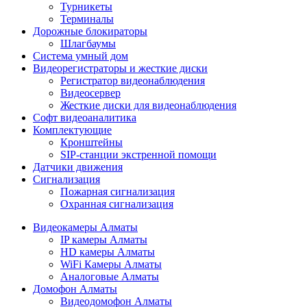
Турникеты
Терминалы
Дорожные блокираторы
Шлагбаумы
Cистема умный дом
Видеорегистраторы и жесткие диски
Регистратор видеонаблюдения
Видеосервер
Жесткие диски для видеонаблюдения
Софт видеоаналитика
Комплектующие
Кронштейны
SIP-станции экстренной помощи
Датчики движения
Сигнализация
Пожарная сигнализация
Охранная сигнализация
Видеокамеры Алматы
IP камеры Алматы
HD камеры Алматы
WiFi Камеры Алматы
Аналоговые Алматы
Домофон Алматы
Видеодомофон Алматы