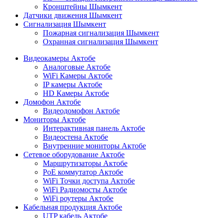
Кронштейны Шымкент
Датчики движения Шымкент
Сигнализация Шымкент
Пожарная сигнализация Шымкент
Охранная сигнализация Шымкент
Видеокамеры Актобе
Аналоговые Актобе
WiFi Камеры Актобе
IP камеры Актобе
HD Камеры Актобе
Домофон Актобе
Видеодомофон Актобе
Мониторы Актобе
Интерактивная панель Актобе
Видеостена Актобе
Внутренние мониторы Актобе
Сетевое оборудование Актобе
Маршрутизаторы Актобе
PoE коммутатор Актобе
WiFi Точки доступа Актобе
WiFi Радиомосты Актобе
WiFi роутеры Актобе
Кабельная продукция Актобе
UTP кабель Актобе