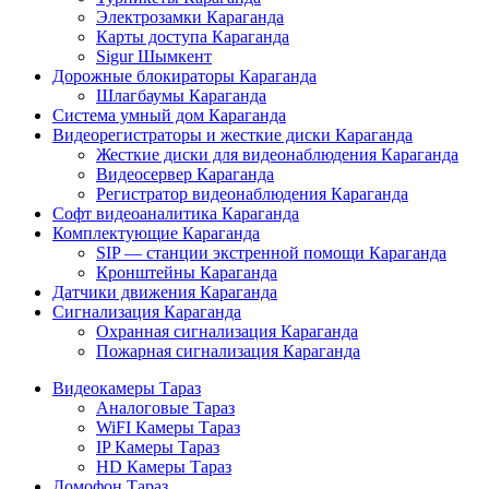
Электрозамки Караганда
Карты доступа Караганда
Sigur Шымкент
Дорожные блокираторы Караганда
Шлагбаумы Караганда
Система умный дом Караганда
Видеорегистраторы и жесткие диски Караганда
Жесткие диски для видеонаблюдения Караганда
Видеосервер Караганда
Регистратор видеонаблюдения Караганда
Софт видеоаналитика Караганда
Комплектующие Караганда
SIP — станции экстренной помощи Караганда
Кронштейны Караганда
Датчики движения Караганда
Сигнализация Караганда
Охранная сигнализация Караганда
Пожарная сигнализация Караганда
Видеокамеры Тараз
Аналоговые Тараз
WiFI Камеры Тараз
IP Камеры Тараз
HD Камеры Тараз
Домофон Тараз