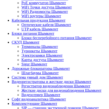
PoE коммутатор Шымкент
WiFi Точки доступа Шымкент
WiFi Радиомосты Шымкент
WiFi роутеры Шымкент
Кабельная продукция Шымкент
Оптические кабеля Шымкент
UTP кабель Шымкент
Блоки питания Шымкент
Блоки бесперебойного питания Шымкент
СКУД Шымкент
Терминалы Шымкент
Турникеты Шымкент
Электрозамки Шымкент
Карты доступа Шымкент
Sigur Шымкент
Дорожные блокираторы Шымкент
Шлагбаумы Шымкент
Система умный дом Шымкент
Видеорегистраторы и жесткие диски Шымкент
Регистратор видеонаблюдения Шымкент
Жесткие диски для видеонаблюдения Шымкент
Видеосервер Шымкент
Софт видеоаналитика Шымкент
Комплектующие Шымкент
SIP — станции экстренной помощи Шымкент