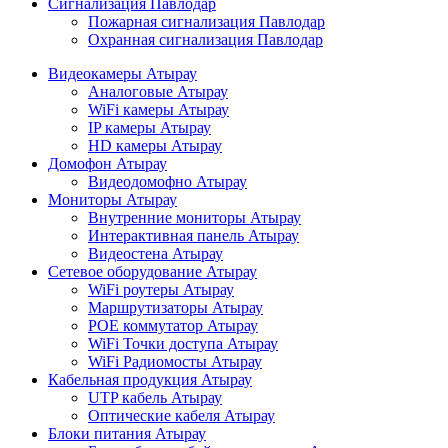
Сигнализация Павлодар
Пожарная сигнализация Павлодар
Охранная сигнализация Павлодар
Видеокамеры Атырау
Аналоговые Атырау
WiFi камеры Атырау
IP камеры Атырау
HD камеры Атырау
Домофон Атырау
Видеодомофно Атырау
Мониторы Атырау
Внутренние мониторы Атырау
Интерактивная панель Атырау
Видеостена Атырау
Сетевое оборудование Атырау
WiFi роутеры Атырау
Маршрутизаторы Атырау
POE коммутатор Атырау
WiFi Точки доступа Атырау
WiFi Радиомосты Атырау
Кабельная продукция Атырау
UTP кабель Атырау
Оптические кабеля Атырау
Блоки питания Атырау