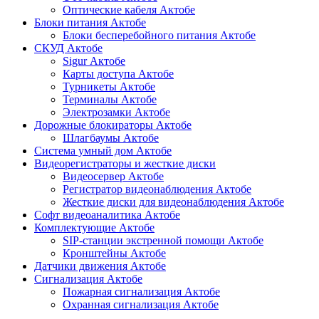
Оптические кабеля Актобе
Блоки питания Актобе
Блоки бесперебойного питания Актобе
СКУД Актобе
Sigur Актобе
Карты доступа Актобе
Турникеты Актобе
Терминалы Актобе
Электрозамки Актобе
Дорожные блокираторы Актобе
Шлагбаумы Актобе
Система умный дом Актобе
Видеорегистраторы и жесткие диски
Видеосервер Актобе
Регистратор видеонаблюдения Актобе
Жесткие диски для видеонаблюдения Актобе
Софт видеоаналитика Актобе
Комплектующие Актобе
SIP-станции экстренной помощи Актобе
Кронштейны Актобе
Датчики движения Актобе
Сигнализация Актобе
Пожарная сигнализация Актобе
Охранная сигнализация Актобе