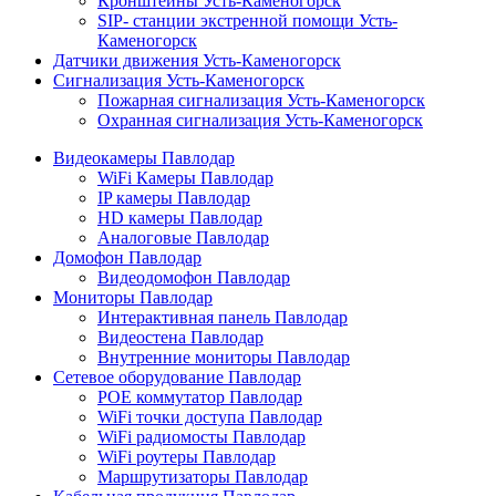
Кронштейны Усть-Каменогорск
SIP- станции экстренной помощи Усть-
Каменогорск
Датчики движения Усть-Каменогорск
Сигнализация Усть-Каменогорск
Пожарная сигнализация Усть-Каменогорск
Охранная сигнализация Усть-Каменогорск
Видеокамеры Павлодар
WiFi Камеры Павлодар
IP камеры Павлодар
HD камеры Павлодар
Аналоговые Павлодар
Домофон Павлодар
Видеодомофон Павлодар
Мониторы Павлодар
Интерактивная панель Павлодар
Видеостена Павлодар
Внутренние мониторы Павлодар
Сетевое оборудование Павлодар
POE коммутатор Павлодар
WiFi точки доступа Павлодар
WiFi радиомосты Павлодар
WiFi роутеры Павлодар
Маршрутизаторы Павлодар