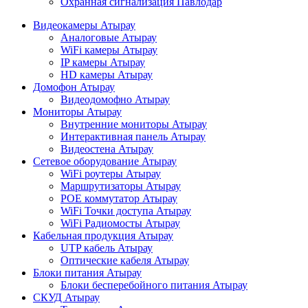
Охранная сигнализация Павлодар
Видеокамеры Атырау
Аналоговые Атырау
WiFi камеры Атырау
IP камеры Атырау
HD камеры Атырау
Домофон Атырау
Видеодомофно Атырау
Мониторы Атырау
Внутренние мониторы Атырау
Интерактивная панель Атырау
Видеостена Атырау
Сетевое оборудование Атырау
WiFi роутеры Атырау
Маршрутизаторы Атырау
POE коммутатор Атырау
WiFi Точки доступа Атырау
WiFi Радиомосты Атырау
Кабельная продукция Атырау
UTP кабель Атырау
Оптические кабеля Атырау
Блоки питания Атырау
Блоки бесперебойного питания Атырау
СКУД Атырау