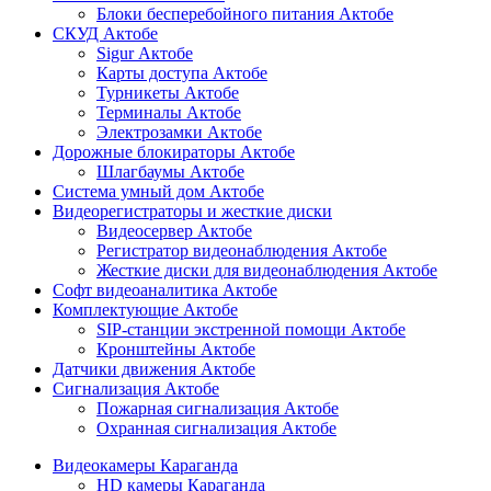
Блоки бесперебойного питания Актобе
СКУД Актобе
Sigur Актобе
Карты доступа Актобе
Турникеты Актобе
Терминалы Актобе
Электрозамки Актобе
Дорожные блокираторы Актобе
Шлагбаумы Актобе
Система умный дом Актобе
Видеорегистраторы и жесткие диски
Видеосервер Актобе
Регистратор видеонаблюдения Актобе
Жесткие диски для видеонаблюдения Актобе
Софт видеоаналитика Актобе
Комплектующие Актобе
SIP-станции экстренной помощи Актобе
Кронштейны Актобе
Датчики движения Актобе
Сигнализация Актобе
Пожарная сигнализация Актобе
Охранная сигнализация Актобе
Видеокамеры Караганда
HD камеры Караганда