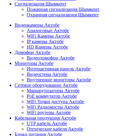
Сигнализация Шымкент
Пожарная сигнализация Шымкент
Охранная сигнализация Шымкент
Видеокамеры Актобе
Аналоговые Актобе
WiFi Камеры Актобе
IP камеры Актобе
HD Камеры Актобе
Домофон Актобе
Видеодомофон Актобе
Мониторы Актобе
Интерактивная панель Актобе
Видеостена Актобе
Внутренние мониторы Актобе
Сетевое оборудование Актобе
Маршрутизаторы Актобе
PoE коммутатор Актобе
WiFi Точки доступа Актобе
WiFi Радиомосты Актобе
WiFi роутеры Актобе
Кабельная продукция Актобе
UTP кабель Актобе
Оптические кабеля Актобе
Блоки питания Актобе