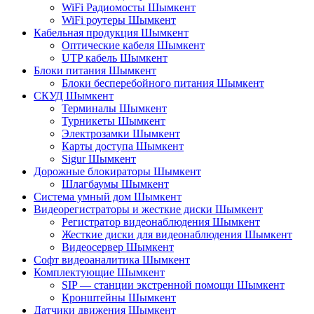
WiFi Радиомосты Шымкент
WiFi роутеры Шымкент
Кабельная продукция Шымкент
Оптические кабеля Шымкент
UTP кабель Шымкент
Блоки питания Шымкент
Блоки бесперебойного питания Шымкент
СКУД Шымкент
Терминалы Шымкент
Турникеты Шымкент
Электрозамки Шымкент
Карты доступа Шымкент
Sigur Шымкент
Дорожные блокираторы Шымкент
Шлагбаумы Шымкент
Система умный дом Шымкент
Видеорегистраторы и жесткие диски Шымкент
Регистратор видеонаблюдения Шымкент
Жесткие диски для видеонаблюдения Шымкент
Видеосервер Шымкент
Софт видеоаналитика Шымкент
Комплектующие Шымкент
SIP — станции экстренной помощи Шымкент
Кронштейны Шымкент
Датчики движения Шымкент