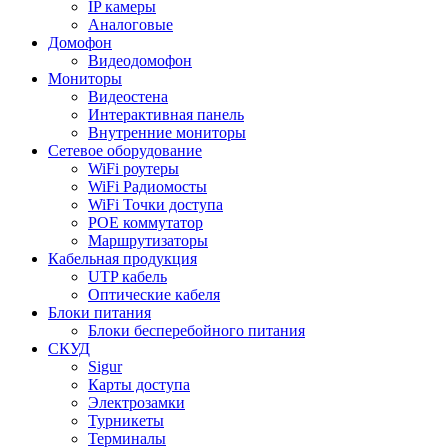
IP камеры
Аналоговые
Домофон
Видеодомофон
Мониторы
Видеостена
Интерактивная панель
Внутренние мониторы
Сетевое оборудование
WiFi роутеры
WiFi Радиомосты
WiFi Точки доступа
POE коммутатор
Маршрутизаторы
Кабельная продукция
UTP кабель
Оптические кабеля
Блоки питания
Блоки бесперебойного питания
СКУД
Sigur
Карты доступа
Электрозамки
Турникеты
Терминалы