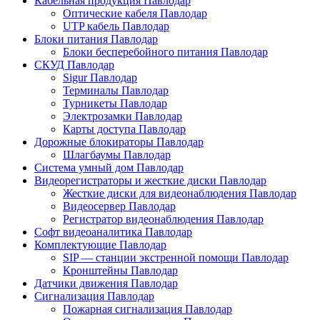
Кабельная продукция Павлодар
Оптические кабеля Павлодар
UTP кабель Павлодар
Блоки питания Павлодар
Блоки бесперебойного питания Павлодар
СКУД Павлодар
Sigur Павлодар
Терминалы Павлодар
Турникеты Павлодар
Электрозамки Павлодар
Карты доступа Павлодар
Дорожные блокираторы Павлодар
Шлагбаумы Павлодар
Система умный дом Павлодар
Видеорегистраторы и жесткие диски Павлодар
Жесткие диски для видеонаблюдения Павлодар
Видеосервер Павлодар
Регистратор видеонаблюдения Павлодар
Софт видеоаналитика Павлодар
Комплектующие Павлодар
SIP — станции экстренной помощи Павлодар
Кронштейны Павлодар
Датчики движения Павлодар
Сигнализация Павлодар
Пожарная сигнализация Павлодар