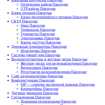
Кабельная продукция Павлодар
Оптические кабеля Павлодар
UTP кабель Павлодар
Блоки питания Павлодар
Блоки бесперебойного питания Павлодар
СКУД Павлодар
Sigur Павлодар
Терминалы Павлодар
Турникеты Павлодар
Электрозамки Павлодар
Карты доступа Павлодар
Дорожные блокираторы Павлодар
Шлагбаумы Павлодар
Система умный дом Павлодар
Видеорегистраторы и жесткие диски Павлодар
Жесткие диски для видеонаблюдения Павлодар
Видеосервер Павлодар
Регистратор видеонаблюдения Павлодар
Софт видеоаналитика Павлодар
Комплектующие Павлодар
SIP — станции экстренной помощи Павлодар
Кронштейны Павлодар
Датчики движения Павлодар
Сигнализация Павлодар
Пожарная сигнализация Павлодар