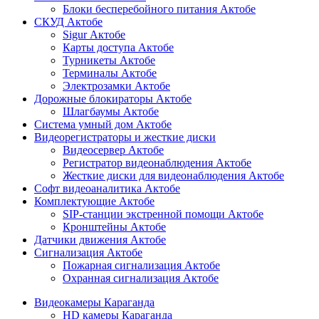
Блоки бесперебойного питания Актобе
СКУД Актобе
Sigur Актобе
Карты доступа Актобе
Турникеты Актобе
Терминалы Актобе
Электрозамки Актобе
Дорожные блокираторы Актобе
Шлагбаумы Актобе
Система умный дом Актобе
Видеорегистраторы и жесткие диски
Видеосервер Актобе
Регистратор видеонаблюдения Актобе
Жесткие диски для видеонаблюдения Актобе
Софт видеоаналитика Актобе
Комплектующие Актобе
SIP-станции экстренной помощи Актобе
Кронштейны Актобе
Датчики движения Актобе
Сигнализация Актобе
Пожарная сигнализация Актобе
Охранная сигнализация Актобе
Видеокамеры Караганда
HD камеры Караганда