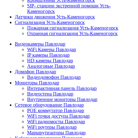
Кронштейны Усть-Каменогорск
SIP- станции экстренной помощи Усть-
Каменогорск
Датчики движения Усть-Каменогорск
Сигнализация Усть-Каменогорск
Пожарная сигнализация Усть-Каменогорск
Охранная сигнализация Усть-Каменогорск
Видеокамеры Павлодар
WiFi Камеры Павлодар
IP камеры Павлодар
HD камеры Павлодар
Аналоговые Павлодар
Домофон Павлодар
Видеодомофон Павлодар
Мониторы Павлодар
Интерактивная панель Павлодар
Видеостена Павлодар
Внутренние мониторы Павлодар
Сетевое оборудование Павлодар
POE коммутатор Павлодар
WiFi точки доступа Павлодар
WiFi радиомосты Павлодар
WiFi роутеры Павлодар
Маршрутизаторы Павлодар