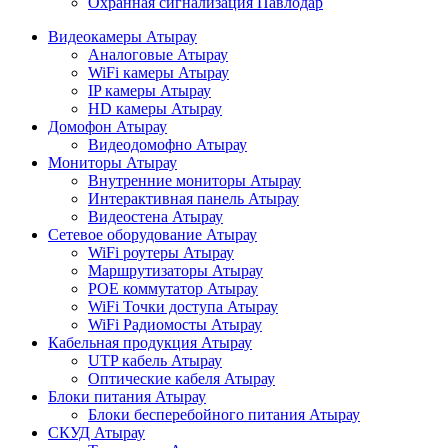
Охранная сигнализация Павлодар
Видеокамеры Атырау
Аналоговые Атырау
WiFi камеры Атырау
IP камеры Атырау
HD камеры Атырау
Домофон Атырау
Видеодомофно Атырау
Мониторы Атырау
Внутренние мониторы Атырау
Интерактивная панель Атырау
Видеостена Атырау
Сетевое оборудование Атырау
WiFi роутеры Атырау
Маршрутизаторы Атырау
POE коммутатор Атырау
WiFi Точки доступа Атырау
WiFi Радиомосты Атырау
Кабельная продукция Атырау
UTP кабель Атырау
Оптические кабеля Атырау
Блоки питания Атырау
Блоки бесперебойного питания Атырау
СКУД Атырау