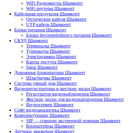
WiFi Радиомосты Шымкент
WiFi роутеры Шымкент
Кабельная продукция Шымкент
Оптические кабеля Шымкент
UTP кабель Шымкент
Блоки питания Шымкент
Блоки бесперебойного питания Шымкент
СКУД Шымкент
Терминалы Шымкент
Турникеты Шымкент
Электрозамки Шымкент
Карты доступа Шымкент
Sigur Шымкент
Дорожные блокираторы Шымкент
Шлагбаумы Шымкент
Система умный дом Шымкент
Видеорегистраторы и жесткие диски Шымкент
Регистратор видеонаблюдения Шымкент
Жесткие диски для видеонаблюдения Шымкент
Видеосервер Шымкент
Софт видеоаналитика Шымкент
Комплектующие Шымкент
SIP — станции экстренной помощи Шымкент
Кронштейны Шымкент
Датчики движения Шымкент