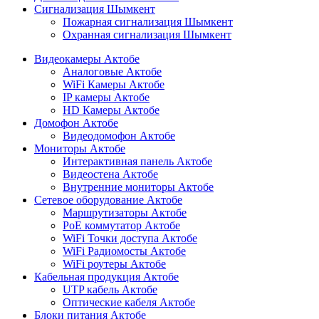
Сигнализация Шымкент
Пожарная сигнализация Шымкент
Охранная сигнализация Шымкент
Видеокамеры Актобе
Аналоговые Актобе
WiFi Камеры Актобе
IP камеры Актобе
HD Камеры Актобе
Домофон Актобе
Видеодомофон Актобе
Мониторы Актобе
Интерактивная панель Актобе
Видеостена Актобе
Внутренние мониторы Актобе
Сетевое оборудование Актобе
Маршрутизаторы Актобе
PoE коммутатор Актобе
WiFi Точки доступа Актобе
WiFi Радиомосты Актобе
WiFi роутеры Актобе
Кабельная продукция Актобе
UTP кабель Актобе
Оптические кабеля Актобе
Блоки питания Актобе