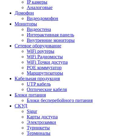
IP камеры
Аналоговые
Домофон
Видеодомофон
Мониторы
Видеостена
Интерактивная панель
Внутренние мониторы
Сетевое оборудование
WiFi роутеры
WiFi Радиомосты
WiFi Точки доступа
POE коммутатор
Маршрутизаторы
Кабельная продукция
UTP кабель
Оптические кабеля
Блоки питания
Блоки бесперебойного питания
СКУД
Sigur
Карты доступа
Электрозамки
Турникеты
Терминалы