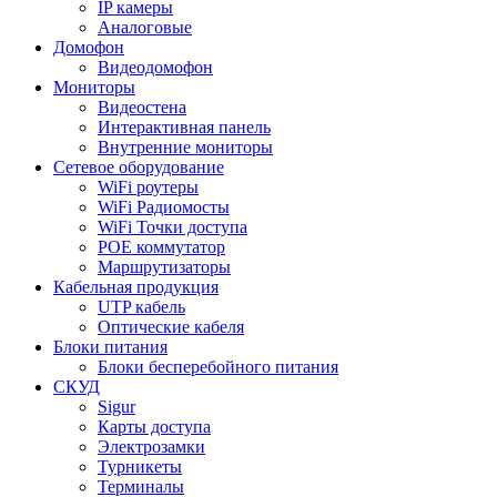
IP камеры
Аналоговые
Домофон
Видеодомофон
Мониторы
Видеостена
Интерактивная панель
Внутренние мониторы
Сетевое оборудование
WiFi роутеры
WiFi Радиомосты
WiFi Точки доступа
POE коммутатор
Маршрутизаторы
Кабельная продукция
UTP кабель
Оптические кабеля
Блоки питания
Блоки бесперебойного питания
СКУД
Sigur
Карты доступа
Электрозамки
Турникеты
Терминалы