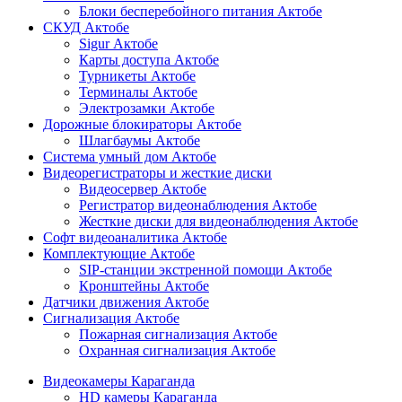
Блоки бесперебойного питания Актобе
СКУД Актобе
Sigur Актобе
Карты доступа Актобе
Турникеты Актобе
Терминалы Актобе
Электрозамки Актобе
Дорожные блокираторы Актобе
Шлагбаумы Актобе
Система умный дом Актобе
Видеорегистраторы и жесткие диски
Видеосервер Актобе
Регистратор видеонаблюдения Актобе
Жесткие диски для видеонаблюдения Актобе
Софт видеоаналитика Актобе
Комплектующие Актобе
SIP-станции экстренной помощи Актобе
Кронштейны Актобе
Датчики движения Актобе
Сигнализация Актобе
Пожарная сигнализация Актобе
Охранная сигнализация Актобе
Видеокамеры Караганда
HD камеры Караганда