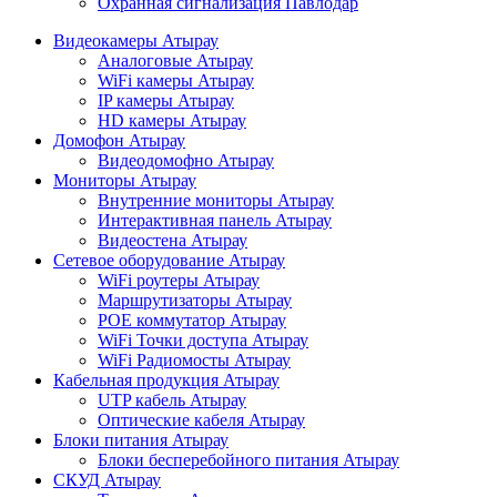
Охранная сигнализация Павлодар
Видеокамеры Атырау
Аналоговые Атырау
WiFi камеры Атырау
IP камеры Атырау
HD камеры Атырау
Домофон Атырау
Видеодомофно Атырау
Мониторы Атырау
Внутренние мониторы Атырау
Интерактивная панель Атырау
Видеостена Атырау
Сетевое оборудование Атырау
WiFi роутеры Атырау
Маршрутизаторы Атырау
POE коммутатор Атырау
WiFi Точки доступа Атырау
WiFi Радиомосты Атырау
Кабельная продукция Атырау
UTP кабель Атырау
Оптические кабеля Атырау
Блоки питания Атырау
Блоки бесперебойного питания Атырау
СКУД Атырау