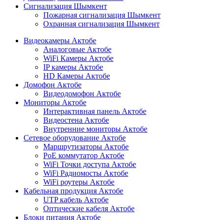
Сигнализация Шымкент
Пожарная сигнализация Шымкент
Охранная сигнализация Шымкент
Видеокамеры Актобе
Аналоговые Актобе
WiFi Камеры Актобе
IP камеры Актобе
HD Камеры Актобе
Домофон Актобе
Видеодомофон Актобе
Мониторы Актобе
Интерактивная панель Актобе
Видеостена Актобе
Внутренние мониторы Актобе
Сетевое оборудование Актобе
Маршрутизаторы Актобе
PoE коммутатор Актобе
WiFi Точки доступа Актобе
WiFi Радиомосты Актобе
WiFi роутеры Актобе
Кабельная продукция Актобе
UTP кабель Актобе
Оптические кабеля Актобе
Блоки питания Актобе