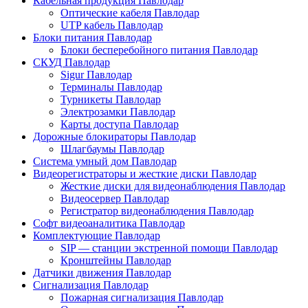
Кабельная продукция Павлодар
Оптические кабеля Павлодар
UTP кабель Павлодар
Блоки питания Павлодар
Блоки бесперебойного питания Павлодар
СКУД Павлодар
Sigur Павлодар
Терминалы Павлодар
Турникеты Павлодар
Электрозамки Павлодар
Карты доступа Павлодар
Дорожные блокираторы Павлодар
Шлагбаумы Павлодар
Система умный дом Павлодар
Видеорегистраторы и жесткие диски Павлодар
Жесткие диски для видеонаблюдения Павлодар
Видеосервер Павлодар
Регистратор видеонаблюдения Павлодар
Софт видеоаналитика Павлодар
Комплектующие Павлодар
SIP — станции экстренной помощи Павлодар
Кронштейны Павлодар
Датчики движения Павлодар
Сигнализация Павлодар
Пожарная сигнализация Павлодар