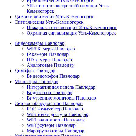
Кронштейны Усть-Каменогорск
SIP- станции экстренной помощи Усть-
Каменогорск
Датчики движения Усть-Каменогорск
Сигнализация Усть-Каменогорск
Пожарная сигнализация Усть-Каменогорск
Охранная сигнализация Усть-Каменогорск
Видеокамеры Павлодар
WiFi Камеры Павлодар
IP камеры Павлодар
HD камеры Павлодар
Аналоговые Павлодар
Домофон Павлодар
Видеодомофон Павлодар
Мониторы Павлодар
Интерактивная панель Павлодар
Видеостена Павлодар
Внутренние мониторы Павлодар
Сетевое оборудование Павлодар
POE коммутатор Павлодар
WiFi точки доступа Павлодар
WiFi радиомосты Павлодар
WiFi роутеры Павлодар
Маршрутизаторы Павлодар