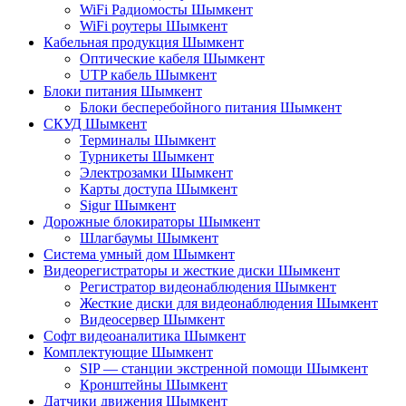
WiFi Радиомосты Шымкент
WiFi роутеры Шымкент
Кабельная продукция Шымкент
Оптические кабеля Шымкент
UTP кабель Шымкент
Блоки питания Шымкент
Блоки бесперебойного питания Шымкент
СКУД Шымкент
Терминалы Шымкент
Турникеты Шымкент
Электрозамки Шымкент
Карты доступа Шымкент
Sigur Шымкент
Дорожные блокираторы Шымкент
Шлагбаумы Шымкент
Система умный дом Шымкент
Видеорегистраторы и жесткие диски Шымкент
Регистратор видеонаблюдения Шымкент
Жесткие диски для видеонаблюдения Шымкент
Видеосервер Шымкент
Софт видеоаналитика Шымкент
Комплектующие Шымкент
SIP — станции экстренной помощи Шымкент
Кронштейны Шымкент
Датчики движения Шымкент