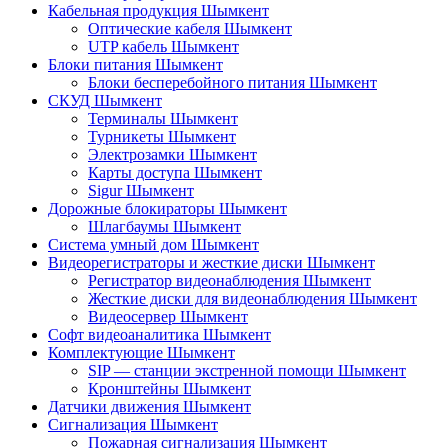
Кабельная продукция Шымкент
Оптические кабеля Шымкент
UTP кабель Шымкент
Блоки питания Шымкент
Блоки бесперебойного питания Шымкент
СКУД Шымкент
Терминалы Шымкент
Турникеты Шымкент
Электрозамки Шымкент
Карты доступа Шымкент
Sigur Шымкент
Дорожные блокираторы Шымкент
Шлагбаумы Шымкент
Система умный дом Шымкент
Видеорегистраторы и жесткие диски Шымкент
Регистратор видеонаблюдения Шымкент
Жесткие диски для видеонаблюдения Шымкент
Видеосервер Шымкент
Софт видеоаналитика Шымкент
Комплектующие Шымкент
SIP — станции экстренной помощи Шымкент
Кронштейны Шымкент
Датчики движения Шымкент
Сигнализация Шымкент
Пожарная сигнализация Шымкент