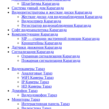
Шлагбаумы Караганда
Система умный дом Караганда
Видеорегистраторы и жесткие диски Караганда
Жесткие диски для видеонаблюдения Караганда
Видеосервер Караганда
Регистратор видеонаблюдения Караганда
Софт видеоаналитика Караганда
Комплектующие Караганда
SIP — станции экстренной помощи Караганда
Кронштейны Караганда
Датчики движения Караганда
Сигнализация Караганда
Охранная сигнализация Караганда
Пожарная сигнализация Караганда
Видеокамеры Тараз
Аналоговые Тараз
WiFI Камеры Тараз
IP Камеры Тараз
HD Камеры Тараз
Домофон Тараз
Видеодомофон Тараз
Мониторы Тараз
Интерактивная панель Тараз
Видеостена Тараз