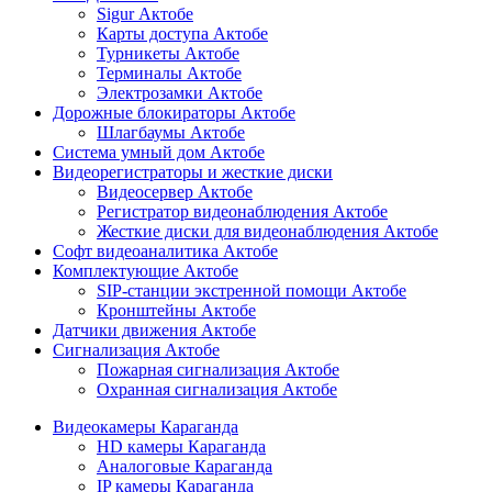
Sigur Актобе
Карты доступа Актобе
Турникеты Актобе
Терминалы Актобе
Электрозамки Актобе
Дорожные блокираторы Актобе
Шлагбаумы Актобе
Система умный дом Актобе
Видеорегистраторы и жесткие диски
Видеосервер Актобе
Регистратор видеонаблюдения Актобе
Жесткие диски для видеонаблюдения Актобе
Софт видеоаналитика Актобе
Комплектующие Актобе
SIP-станции экстренной помощи Актобе
Кронштейны Актобе
Датчики движения Актобе
Сигнализация Актобе
Пожарная сигнализация Актобе
Охранная сигнализация Актобе
Видеокамеры Караганда
HD камеры Караганда
Аналоговые Караганда
IP камеры Караганда