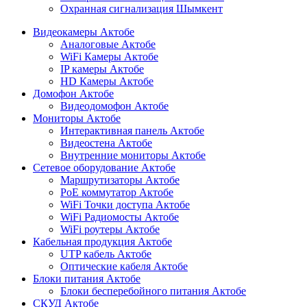
Охранная сигнализация Шымкент
Видеокамеры Актобе
Аналоговые Актобе
WiFi Камеры Актобе
IP камеры Актобе
HD Камеры Актобе
Домофон Актобе
Видеодомофон Актобе
Мониторы Актобе
Интерактивная панель Актобе
Видеостена Актобе
Внутренние мониторы Актобе
Сетевое оборудование Актобе
Маршрутизаторы Актобе
PoE коммутатор Актобе
WiFi Точки доступа Актобе
WiFi Радиомосты Актобе
WiFi роутеры Актобе
Кабельная продукция Актобе
UTP кабель Актобе
Оптические кабеля Актобе
Блоки питания Актобе
Блоки бесперебойного питания Актобе
СКУД Актобе