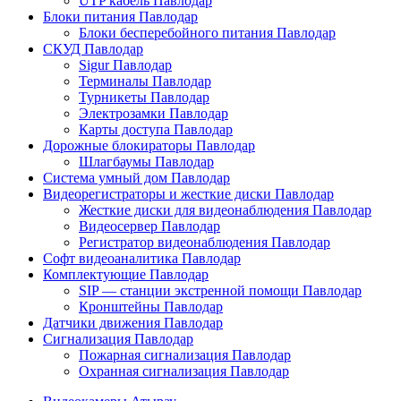
UTP кабель Павлодар
Блоки питания Павлодар
Блоки бесперебойного питания Павлодар
СКУД Павлодар
Sigur Павлодар
Терминалы Павлодар
Турникеты Павлодар
Электрозамки Павлодар
Карты доступа Павлодар
Дорожные блокираторы Павлодар
Шлагбаумы Павлодар
Система умный дом Павлодар
Видеорегистраторы и жесткие диски Павлодар
Жесткие диски для видеонаблюдения Павлодар
Видеосервер Павлодар
Регистратор видеонаблюдения Павлодар
Софт видеоаналитика Павлодар
Комплектующие Павлодар
SIP — станции экстренной помощи Павлодар
Кронштейны Павлодар
Датчики движения Павлодар
Сигнализация Павлодар
Пожарная сигнализация Павлодар
Охранная сигнализация Павлодар