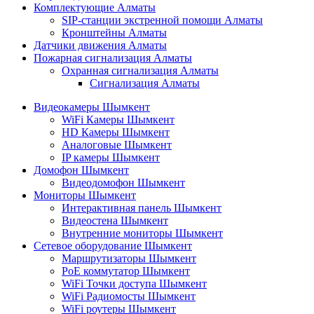
Комплектующие Алматы
SIP-станции экстренной помощи Алматы
Кронштейны Алматы
Датчики движения Алматы
Пожарная сигнализация Алматы
Охранная сигнализация Алматы
Сигнализация Алматы
Видеокамеры Шымкент
WiFi Камеры Шымкент
HD Камеры Шымкент
Аналоговые Шымкент
IP камеры Шымкент
Домофон Шымкент
Видеодомофон Шымкент
Мониторы Шымкент
Интерактивная панель Шымкент
Видеостена Шымкент
Внутренние мониторы Шымкент
Сетевое оборудование Шымкент
Маршрутизаторы Шымкент
PoE коммутатор Шымкент
WiFi Точки доступа Шымкент
WiFi Радиомосты Шымкент
WiFi роутеры Шымкент