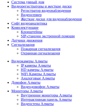
Cистема умный дом
Видеорегистраторы и жесткие диски
Регистратор видеонаблюдения
Видеосервер
Жесткие диски для видеонаблюдения
Софт видеоаналитика
Комплектующие
Кронштейны
SIP-станции экстренной помощи
Датчики движения
Сигнализация
Пожарная сигнализация
Охранная сигнализация
Видеокамеры Алматы
IP камеры Алматы
HD камеры Алматы
WiFi Камеры Алматы
Аналоговые Алматы
Домофон Алматы
Видеодомофон Алматы
Мониторы Алматы
Внутренние мониторы Алматы
Интерактивная панель Алматы
Видеостена Алматы