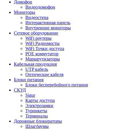
Домофон
Видеодомофон
Мониторы
Видеостена
Интерактивная панель
Внутренние мониторы
Сетевое оборудование
WiFi роутеры
WiFi Радиомосты
WiFi Точки доступа
POE коммутатор
Маршрутизаторы
Кабельная продукция
UTP кабель
Оптические кабеля
Блоки питания
Блоки бесперебойного питания
СКУД
Sigur
Карты доступа
Электрозамки
Турникеты
Терминалы
Дорожные блокираторы
Шлагбаумы