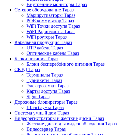
Внутренние мониторы Тараз
Сетевое оборудование Тараз
Маршрутизаторы Тараз
POE коммутатор Тараз
WiFi Точки доступа Тараз
WiFI Радиомосты Тараз
WiFi роутеры Тараз
Кабельная продукция Тараз
UTP кабель Тараз
Оптические кабеля Тараз
Блоки питания Тараз
Блоки бесперебойного питания Тараз
СКУД Тараз
Терминалы Тараз
Турникеты Тараз
Электрозамки Тараз
Карты доступа Тараз
Sigur Тараз
Дорожные блокираторы Тараз
Шлагбаумы Тараз
Система умный дом Тараз
Видеорегистраторы и жесткие диски Тараз
Жесткие диски для видеонаблюдения Тараз
Видеосервер Тараз
Регистратор видеонаблюдения Тараз