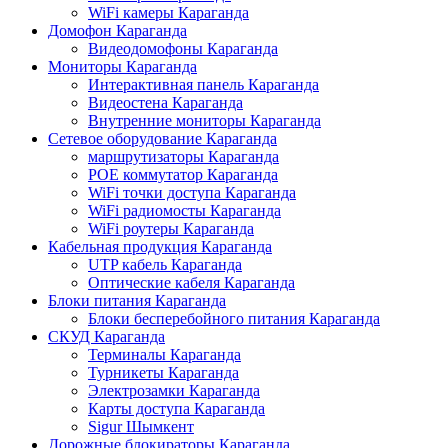
WiFi камеры Караганда
Домофон Караганда
Видеодомофоны Караганда
Мониторы Караганда
Интерактивная панель Караганда
Видеостена Караганда
Внутренние мониторы Караганда
Сетевое оборудование Караганда
маршрутизаторы Караганда
POE коммутатор Караганда
WiFi точки доступа Караганда
WiFi радиомосты Караганда
WiFi роутеры Караганда
Кабельная продукция Караганда
UTP кабель Караганда
Оптические кабеля Караганда
Блоки питания Караганда
Блоки бесперебойного питания Караганда
СКУД Караганда
Терминалы Караганда
Турникеты Караганда
Электрозамки Караганда
Карты доступа Караганда
Sigur Шымкент
Дорожные блокираторы Караганда