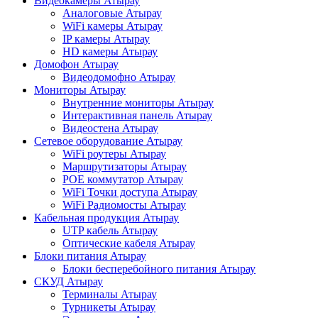
Видеокамеры Атырау
Аналоговые Атырау
WiFi камеры Атырау
IP камеры Атырау
HD камеры Атырау
Домофон Атырау
Видеодомофно Атырау
Мониторы Атырау
Внутренние мониторы Атырау
Интерактивная панель Атырау
Видеостена Атырау
Сетевое оборудование Атырау
WiFi роутеры Атырау
Маршрутизаторы Атырау
POE коммутатор Атырау
WiFi Точки доступа Атырау
WiFi Радиомосты Атырау
Кабельная продукция Атырау
UTP кабель Атырау
Оптические кабеля Атырау
Блоки питания Атырау
Блоки бесперебойного питания Атырау
СКУД Атырау
Терминалы Атырау
Турникеты Атырау