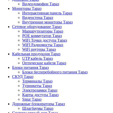
Видеодомофон Тараз
Мониторы Тараз
Интерактивная панель Тараз
Видеостена Тараз
Внутренние мониторы Тараз
Сетевое оборудование Тараз
Маршрутизаторы Тараз
POE коммутатор Тараз
WiFi Точки доступа Тараз
WiFI Радиомосты Тараз
WiFi роутеры Тараз
Кабельная продукция Тараз
UTP кабель Тараз
Оптические кабеля Тараз
Блоки питания Тараз
Блоки бесперебойного питания Тараз
СКУД Тараз
Терминалы Тараз
Турникеты Тараз
Электрозамки Тараз
Карты доступа Тараз
Sigur Тараз
Дорожные блокираторы Тараз
Шлагбаумы Тараз
Система умный дом Тараз