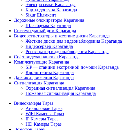
Электрозамки Караганда
Карты доступа Караганда
Sigur Шымкент
Дорожные блокираторы Караганда
Шлагбаумы Караганда
Система умный дом Караганда
Видеорегистраторы и жесткие диски Караганда
Жесткие диски для видеонаблюдения Караганда
Видеосервер Караганда
Регистратор видеонаблюдения Караганда
Софт видеоаналитика Караганда
Комплектующие Караганда
SIP — станции экстренной помощи Караганда
Кронштейны Караганда
Датчики движения Караганда
Сигнализация Караганда
Охранная сигнализация Караганда
Пожарная сигнализация Караганда
Видеокамеры Тараз
Аналоговые Тараз
WiFI Камеры Тараз
IP Камеры Тараз
HD Камеры Тараз
Домофон Тараз