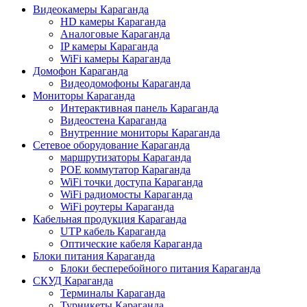
Видеокамеры Караганда
HD камеры Караганда
Аналоговые Караганда
IP камеры Караганда
WiFi камеры Караганда
Домофон Караганда
Видеодомофоны Караганда
Мониторы Караганда
Интерактивная панель Караганда
Видеостена Караганда
Внутренние мониторы Караганда
Сетевое оборудование Караганда
маршрутизаторы Караганда
POE коммутатор Караганда
WiFi точки доступа Караганда
WiFi радиомосты Караганда
WiFi роутеры Караганда
Кабельная продукция Караганда
UTP кабель Караганда
Оптические кабеля Караганда
Блоки питания Караганда
Блоки бесперебойного питания Караганда
СКУД Караганда
Терминалы Караганда
Турникеты Караганда