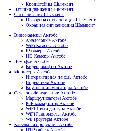
Кронштейны Шымкент
Датчики движения Шымкент
Сигнализация Шымкент
Пожарная сигнализация Шымкент
Охранная сигнализация Шымкент
Видеокамеры Актобе
Аналоговые Актобе
WiFi Камеры Актобе
IP камеры Актобе
HD Камеры Актобе
Домофон Актобе
Видеодомофон Актобе
Мониторы Актобе
Интерактивная панель Актобе
Видеостена Актобе
Внутренние мониторы Актобе
Сетевое оборудование Актобе
Маршрутизаторы Актобе
PoE коммутатор Актобе
WiFi Точки доступа Актобе
WiFi Радиомосты Актобе
WiFi роутеры Актобе
Кабельная продукция Актобе
UTP кабель Актобе