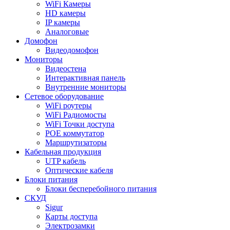
WiFi Камеры
HD камеры
IP камеры
Аналоговые
Домофон
Видеодомофон
Мониторы
Видеостена
Интерактивная панель
Внутренние мониторы
Сетевое оборудование
WiFi роутеры
WiFi Радиомосты
WiFi Точки доступа
POE коммутатор
Маршрутизаторы
Кабельная продукция
UTP кабель
Оптические кабеля
Блоки питания
Блоки бесперебойного питания
СКУД
Sigur
Карты доступа
Электрозамки