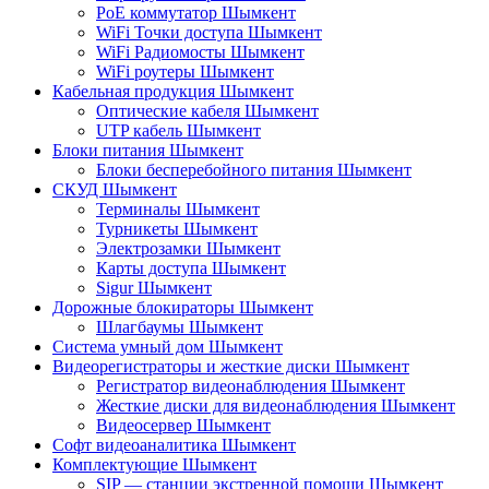
PoE коммутатор Шымкент
WiFi Точки доступа Шымкент
WiFi Радиомосты Шымкент
WiFi роутеры Шымкент
Кабельная продукция Шымкент
Оптические кабеля Шымкент
UTP кабель Шымкент
Блоки питания Шымкент
Блоки бесперебойного питания Шымкент
СКУД Шымкент
Терминалы Шымкент
Турникеты Шымкент
Электрозамки Шымкент
Карты доступа Шымкент
Sigur Шымкент
Дорожные блокираторы Шымкент
Шлагбаумы Шымкент
Система умный дом Шымкент
Видеорегистраторы и жесткие диски Шымкент
Регистратор видеонаблюдения Шымкент
Жесткие диски для видеонаблюдения Шымкент
Видеосервер Шымкент
Софт видеоаналитика Шымкент
Комплектующие Шымкент
SIP — станции экстренной помощи Шымкент