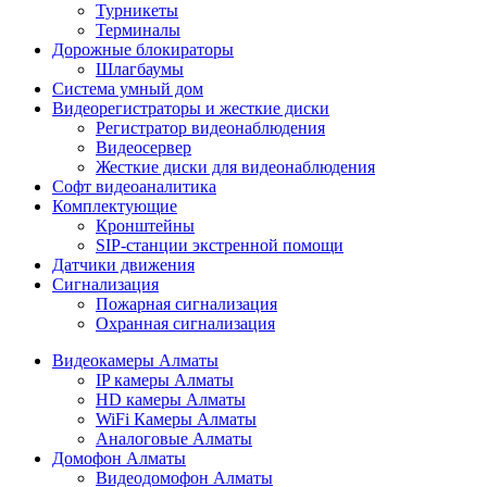
Турникеты
Терминалы
Дорожные блокираторы
Шлагбаумы
Cистема умный дом
Видеорегистраторы и жесткие диски
Регистратор видеонаблюдения
Видеосервер
Жесткие диски для видеонаблюдения
Софт видеоаналитика
Комплектующие
Кронштейны
SIP-станции экстренной помощи
Датчики движения
Сигнализация
Пожарная сигнализация
Охранная сигнализация
Видеокамеры Алматы
IP камеры Алматы
HD камеры Алматы
WiFi Камеры Алматы
Аналоговые Алматы
Домофон Алматы
Видеодомофон Алматы