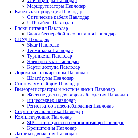
WiFi роутеры Павлодар
Маршрутизаторы Павлодар
Кабельная продукция Павлодар
Оптические кабеля Павлодар
UTP кабель Павлодар
Блоки питания Павлодар
Блоки бесперебойного питания Павлодар
СКУД Павлодар
Sigur Павлодар
Терминалы Павлодар
Турникеты Павлодар
Электрозамки Павлодар
Карты доступа Павлодар
Дорожные блокираторы Павлодар
Шлагбаумы Павлодар
Система умный дом Павлодар
Видеорегистраторы и жесткие диски Павлодар
Жесткие диски для видеонаблюдения Павлодар
Видеосервер Павлодар
Регистратор видеонаблюдения Павлодар
Софт видеоаналитика Павлодар
Комплектующие Павлодар
SIP — станции экстренной помощи Павлодар
Кронштейны Павлодар
Датчики движения Павлодар