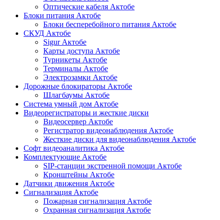
Оптические кабеля Актобе
Блоки питания Актобе
Блоки бесперебойного питания Актобе
СКУД Актобе
Sigur Актобе
Карты доступа Актобе
Турникеты Актобе
Терминалы Актобе
Электрозамки Актобе
Дорожные блокираторы Актобе
Шлагбаумы Актобе
Система умный дом Актобе
Видеорегистраторы и жесткие диски
Видеосервер Актобе
Регистратор видеонаблюдения Актобе
Жесткие диски для видеонаблюдения Актобе
Софт видеоаналитика Актобе
Комплектующие Актобе
SIP-станции экстренной помощи Актобе
Кронштейны Актобе
Датчики движения Актобе
Сигнализация Актобе
Пожарная сигнализация Актобе
Охранная сигнализация Актобе