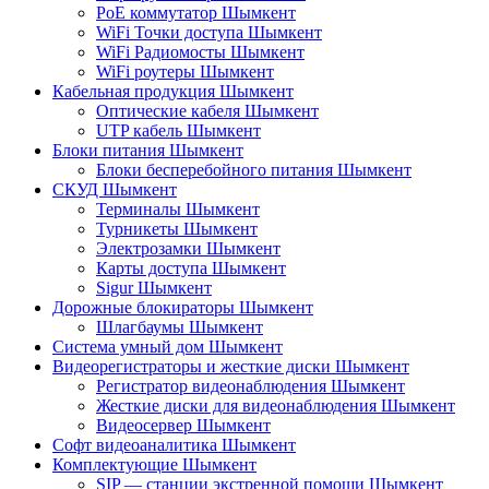
PoE коммутатор Шымкент
WiFi Точки доступа Шымкент
WiFi Радиомосты Шымкент
WiFi роутеры Шымкент
Кабельная продукция Шымкент
Оптические кабеля Шымкент
UTP кабель Шымкент
Блоки питания Шымкент
Блоки бесперебойного питания Шымкент
СКУД Шымкент
Терминалы Шымкент
Турникеты Шымкент
Электрозамки Шымкент
Карты доступа Шымкент
Sigur Шымкент
Дорожные блокираторы Шымкент
Шлагбаумы Шымкент
Система умный дом Шымкент
Видеорегистраторы и жесткие диски Шымкент
Регистратор видеонаблюдения Шымкент
Жесткие диски для видеонаблюдения Шымкент
Видеосервер Шымкент
Софт видеоаналитика Шымкент
Комплектующие Шымкент
SIP — станции экстренной помощи Шымкент