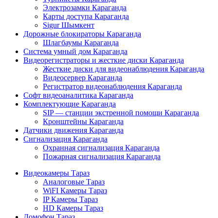
Электрозамки Караганда
Карты доступа Караганда
Sigur Шымкент
Дорожные блокираторы Караганда
Шлагбаумы Караганда
Система умный дом Караганда
Видеорегистраторы и жесткие диски Караганда
Жесткие диски для видеонаблюдения Караганда
Видеосервер Караганда
Регистратор видеонаблюдения Караганда
Софт видеоаналитика Караганда
Комплектующие Караганда
SIP — станции экстренной помощи Караганда
Кронштейны Караганда
Датчики движения Караганда
Сигнализация Караганда
Охранная сигнализация Караганда
Пожарная сигнализация Караганда
Видеокамеры Тараз
Аналоговые Тараз
WiFI Камеры Тараз
IP Камеры Тараз
HD Камеры Тараз
Домофон Тараз