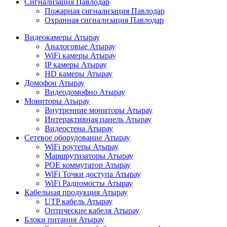
Сигнализация Павлодар
Пожарная сигнализация Павлодар
Охранная сигнализация Павлодар
Видеокамеры Атырау
Аналоговые Атырау
WiFi камеры Атырау
IP камеры Атырау
HD камеры Атырау
Домофон Атырау
Видеодомофно Атырау
Мониторы Атырау
Внутренние мониторы Атырау
Интерактивная панель Атырау
Видеостена Атырау
Сетевое оборудование Атырау
WiFi роутеры Атырау
Маршрутизаторы Атырау
POE коммутатор Атырау
WiFi Точки доступа Атырау
WiFi Радиомосты Атырау
Кабельная продукция Атырау
UTP кабель Атырау
Оптические кабеля Атырау
Блоки питания Атырау