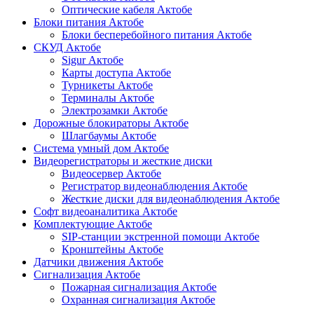
Оптические кабеля Актобе
Блоки питания Актобе
Блоки бесперебойного питания Актобе
СКУД Актобе
Sigur Актобе
Карты доступа Актобе
Турникеты Актобе
Терминалы Актобе
Электрозамки Актобе
Дорожные блокираторы Актобе
Шлагбаумы Актобе
Система умный дом Актобе
Видеорегистраторы и жесткие диски
Видеосервер Актобе
Регистратор видеонаблюдения Актобе
Жесткие диски для видеонаблюдения Актобе
Софт видеоаналитика Актобе
Комплектующие Актобе
SIP-станции экстренной помощи Актобе
Кронштейны Актобе
Датчики движения Актобе
Сигнализация Актобе
Пожарная сигнализация Актобе
Охранная сигнализация Актобе