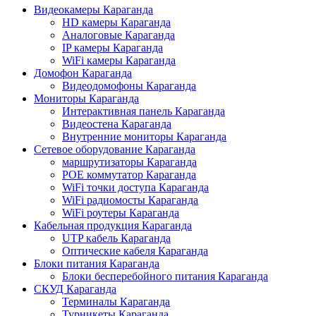
Видеокамеры Караганда
HD камеры Караганда
Аналоговые Караганда
IP камеры Караганда
WiFi камеры Караганда
Домофон Караганда
Видеодомофоны Караганда
Мониторы Караганда
Интерактивная панель Караганда
Видеостена Караганда
Внутренние мониторы Караганда
Сетевое оборудование Караганда
маршрутизаторы Караганда
POE коммутатор Караганда
WiFi точки доступа Караганда
WiFi радиомосты Караганда
WiFi роутеры Караганда
Кабельная продукция Караганда
UTP кабель Караганда
Оптические кабеля Караганда
Блоки питания Караганда
Блоки бесперебойного питания Караганда
СКУД Караганда
Терминалы Караганда
Турникеты Караганда