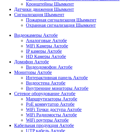
Кронштейны Шымкент
Датчики движения Шымкент
Сигнализация Шымкент
Пожарная сигнализация Шымкент
Охранная сигнализация Шымкент
Видеокамеры Актобе
Аналоговые Актобе
WiFi Камеры Актобе
IP камеры Актобе
HD Камеры Актобе
Домофон Актобе
Видеодомофон Актобе
Мониторы Актобе
Интерактивная панель Актобе
Видеостена Актобе
Внутренние мониторы Актобе
Сетевое оборудование Актобе
Маршрутизаторы Актобе
PoE коммутатор Актобе
WiFi Точки доступа Актобе
WiFi Радиомосты Актобе
WiFi роутеры Актобе
Кабельная продукция Актобе
UTP кабель Актобе