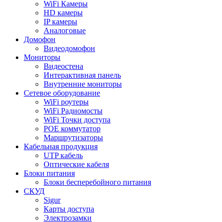
WiFi Камеры
HD камеры
IP камеры
Аналоговые
Домофон
Видеодомофон
Мониторы
Видеостена
Интерактивная панель
Внутренние мониторы
Сетевое оборудование
WiFi роутеры
WiFi Радиомосты
WiFi Точки доступа
POE коммутатор
Маршрутизаторы
Кабельная продукция
UTP кабель
Оптические кабеля
Блоки питания
Блоки бесперебойного питания
СКУД
Sigur
Карты доступа
Электрозамки