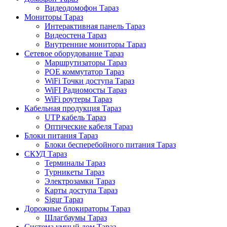
Видеодомофон Тараз
Мониторы Тараз
Интерактивная панель Тараз
Видеостена Тараз
Внутренние мониторы Тараз
Сетевое оборудование Тараз
Маршрутизаторы Тараз
POE коммутатор Тараз
WiFi Точки доступа Тараз
WiFI Радиомосты Тараз
WiFi роутеры Тараз
Кабельная продукция Тараз
UTP кабель Тараз
Оптические кабеля Тараз
Блоки питания Тараз
Блоки бесперебойного питания Тараз
СКУД Тараз
Терминалы Тараз
Турникеты Тараз
Электрозамки Тараз
Карты доступа Тараз
Sigur Тараз
Дорожные блокираторы Тараз
Шлагбаумы Тараз
Система умный дом Тараз