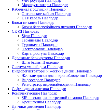
WiFi роутеры Павлодар
Маршрутизаторы Павлодар
Кабельная продукция Павлодар
Оптические кабеля Павлодар
UTP кабель Павлодар
Блоки питания Павлодар
Блоки бесперебойного питания Павлодар
СКУД Павлодар
Sigur Павлодар
Терминалы Павлодар
Турникеты Павлодар
Электрозамки Павлодар
Карты доступа Павлодар
Дорожные блокираторы Павлодар
Шлагбаумы Павлодар
Система умный дом Павлодар
Видеорегистраторы и жесткие диски Павлодар
Жесткие диски для видеонаблюдения Павлодар
Видеосервер Павлодар
Регистратор видеонаблюдения Павлодар
Софт видеоаналитика Павлодар
Комплектующие Павлодар
SIP — станции экстренной помощи Павлодар
Кронштейны Павлодар
Датчики движения Павлодар