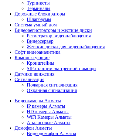
Турникеты
Терминалы
Дорожные блокираторы
Шлагбаумы
Cистема умный дом
Видеорегистраторы и жесткие диски
Регистратор видеонаблюдения
Видеосервер
Жесткие диски для видеонаблюдения
Софт видеоаналитика
Комплектующие
Кронштейны
SIP-станции экстренной помощи
Датчики движения
Сигнализация
Пожарная сигнализация
Охранная сигнализация
Видеокамеры Алматы
IP камеры Алматы
HD камеры Алматы
WiFi Камеры Алматы
Аналоговые Алматы
Домофон Алматы
Видеодомофон Алматы