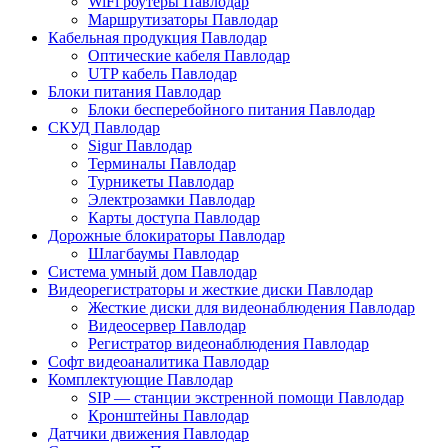
WiFi роутеры Павлодар
Маршрутизаторы Павлодар
Кабельная продукция Павлодар
Оптические кабеля Павлодар
UTP кабель Павлодар
Блоки питания Павлодар
Блоки бесперебойного питания Павлодар
СКУД Павлодар
Sigur Павлодар
Терминалы Павлодар
Турникеты Павлодар
Электрозамки Павлодар
Карты доступа Павлодар
Дорожные блокираторы Павлодар
Шлагбаумы Павлодар
Система умный дом Павлодар
Видеорегистраторы и жесткие диски Павлодар
Жесткие диски для видеонаблюдения Павлодар
Видеосервер Павлодар
Регистратор видеонаблюдения Павлодар
Софт видеоаналитика Павлодар
Комплектующие Павлодар
SIP — станции экстренной помощи Павлодар
Кронштейны Павлодар
Датчики движения Павлодар