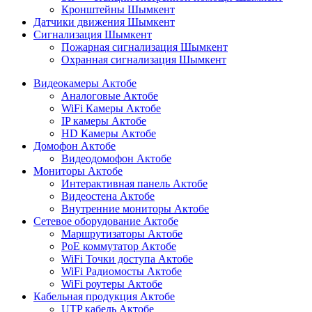
Кронштейны Шымкент
Датчики движения Шымкент
Сигнализация Шымкент
Пожарная сигнализация Шымкент
Охранная сигнализация Шымкент
Видеокамеры Актобе
Аналоговые Актобе
WiFi Камеры Актобе
IP камеры Актобе
HD Камеры Актобе
Домофон Актобе
Видеодомофон Актобе
Мониторы Актобе
Интерактивная панель Актобе
Видеостена Актобе
Внутренние мониторы Актобе
Сетевое оборудование Актобе
Маршрутизаторы Актобе
PoE коммутатор Актобе
WiFi Точки доступа Актобе
WiFi Радиомосты Актобе
WiFi роутеры Актобе
Кабельная продукция Актобе
UTP кабель Актобе