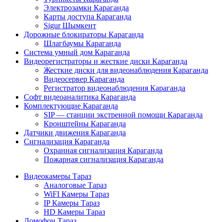
Электрозамки Караганда
Карты доступа Караганда
Sigur Шымкент
Дорожные блокираторы Караганда
Шлагбаумы Караганда
Система умный дом Караганда
Видеорегистраторы и жесткие диски Караганда
Жесткие диски для видеонаблюдения Караганда
Видеосервер Караганда
Регистратор видеонаблюдения Караганда
Софт видеоаналитика Караганда
Комплектующие Караганда
SIP — станции экстренной помощи Караганда
Кронштейны Караганда
Датчики движения Караганда
Сигнализация Караганда
Охранная сигнализация Караганда
Пожарная сигнализация Караганда
Видеокамеры Тараз
Аналоговые Тараз
WiFI Камеры Тараз
IP Камеры Тараз
HD Камеры Тараз
Домофон Тараз