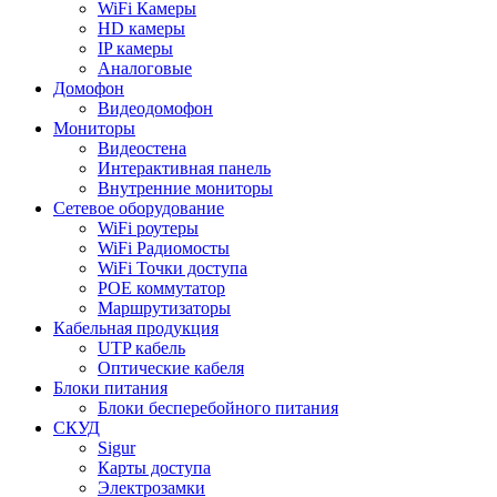
WiFi Камеры
HD камеры
IP камеры
Аналоговые
Домофон
Видеодомофон
Мониторы
Видеостена
Интерактивная панель
Внутренние мониторы
Сетевое оборудование
WiFi роутеры
WiFi Радиомосты
WiFi Точки доступа
POE коммутатор
Маршрутизаторы
Кабельная продукция
UTP кабель
Оптические кабеля
Блоки питания
Блоки бесперебойного питания
СКУД
Sigur
Карты доступа
Электрозамки