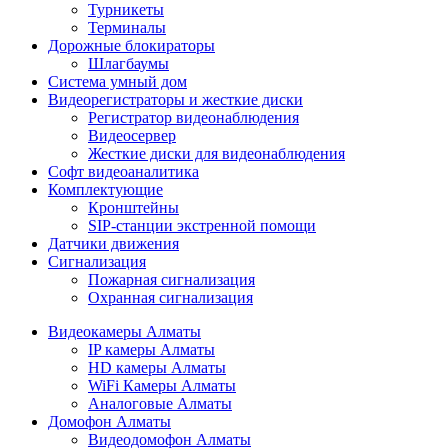
Турникеты
Терминалы
Дорожные блокираторы
Шлагбаумы
Cистема умный дом
Видеорегистраторы и жесткие диски
Регистратор видеонаблюдения
Видеосервер
Жесткие диски для видеонаблюдения
Софт видеоаналитика
Комплектующие
Кронштейны
SIP-станции экстренной помощи
Датчики движения
Сигнализация
Пожарная сигнализация
Охранная сигнализация
Видеокамеры Алматы
IP камеры Алматы
HD камеры Алматы
WiFi Камеры Алматы
Аналоговые Алматы
Домофон Алматы
Видеодомофон Алматы