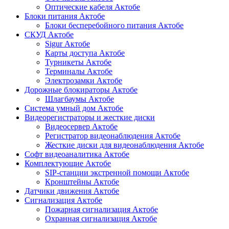
Оптические кабеля Актобе
Блоки питания Актобе
Блоки бесперебойного питания Актобе
СКУД Актобе
Sigur Актобе
Карты доступа Актобе
Турникеты Актобе
Терминалы Актобе
Электрозамки Актобе
Дорожные блокираторы Актобе
Шлагбаумы Актобе
Система умный дом Актобе
Видеорегистраторы и жесткие диски
Видеосервер Актобе
Регистратор видеонаблюдения Актобе
Жесткие диски для видеонаблюдения Актобе
Софт видеоаналитика Актобе
Комплектующие Актобе
SIP-станции экстренной помощи Актобе
Кронштейны Актобе
Датчики движения Актобе
Сигнализация Актобе
Пожарная сигнализация Актобе
Охранная сигнализация Актобе