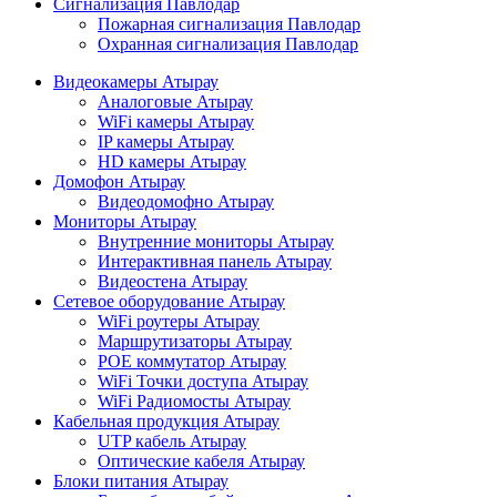
Сигнализация Павлодар
Пожарная сигнализация Павлодар
Охранная сигнализация Павлодар
Видеокамеры Атырау
Аналоговые Атырау
WiFi камеры Атырау
IP камеры Атырау
HD камеры Атырау
Домофон Атырау
Видеодомофно Атырау
Мониторы Атырау
Внутренние мониторы Атырау
Интерактивная панель Атырау
Видеостена Атырау
Сетевое оборудование Атырау
WiFi роутеры Атырау
Маршрутизаторы Атырау
POE коммутатор Атырау
WiFi Точки доступа Атырау
WiFi Радиомосты Атырау
Кабельная продукция Атырау
UTP кабель Атырау
Оптические кабеля Атырау
Блоки питания Атырау