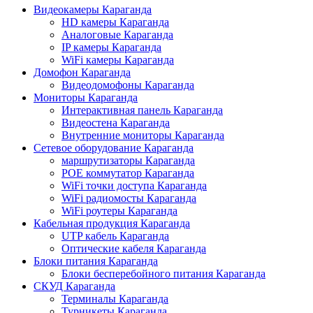
Видеокамеры Караганда
HD камеры Караганда
Аналоговые Караганда
IP камеры Караганда
WiFi камеры Караганда
Домофон Караганда
Видеодомофоны Караганда
Мониторы Караганда
Интерактивная панель Караганда
Видеостена Караганда
Внутренние мониторы Караганда
Сетевое оборудование Караганда
маршрутизаторы Караганда
POE коммутатор Караганда
WiFi точки доступа Караганда
WiFi радиомосты Караганда
WiFi роутеры Караганда
Кабельная продукция Караганда
UTP кабель Караганда
Оптические кабеля Караганда
Блоки питания Караганда
Блоки бесперебойного питания Караганда
СКУД Караганда
Терминалы Караганда
Турникеты Караганда