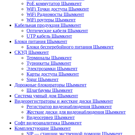
PoE коммутатор Шымкент
WiFi Точки доступа Шымкент
WiFi Радиомосты Шымкент
WiFi роутеры Шымкент
Кабельная продукция Шымкент
Оптические кабеля Шымкент
UTP кабель Шымкент
Блоки питания Шымкент
Блоки бесперебойного питания Шымкент
СКУД Шымкент
Терминалы Шымкент
Турникеты Шымкент
Электрозамки Шымкент
Карты доступа Шымкент
Sigur Шымкент
Дорожные блокираторы Шымкент
Шлагбаумы Шымкент
Система умный дом Шымкент
Видеорегистраторы и жесткие диски Шымкент
Регистратор видеонаблюдения Шымкент
Жесткие диски для видеонаблюдения Шымкент
Видеосервер Шымкент
Софт видеоаналитика Шымкент
Комплектующие Шымкент
SIP — станции экстренной помощи Шымкент