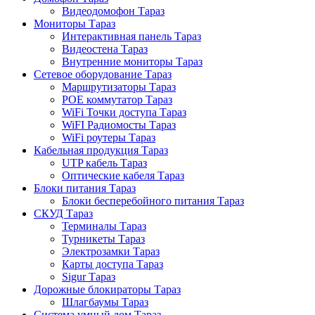
Видеодомофон Тараз
Мониторы Тараз
Интерактивная панель Тараз
Видеостена Тараз
Внутренние мониторы Тараз
Сетевое оборудование Тараз
Маршрутизаторы Тараз
POE коммутатор Тараз
WiFi Точки доступа Тараз
WiFI Радиомосты Тараз
WiFi роутеры Тараз
Кабельная продукция Тараз
UTP кабель Тараз
Оптические кабеля Тараз
Блоки питания Тараз
Блоки бесперебойного питания Тараз
СКУД Тараз
Терминалы Тараз
Турникеты Тараз
Электрозамки Тараз
Карты доступа Тараз
Sigur Тараз
Дорожные блокираторы Тараз
Шлагбаумы Тараз
Система умный дом Тараз