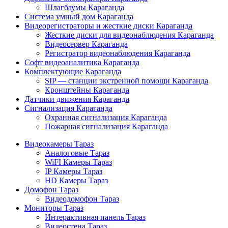
Шлагбаумы Караганда
Система умный дом Караганда
Видеорегистраторы и жесткие диски Караганда
Жесткие диски для видеонаблюдения Караганда
Видеосервер Караганда
Регистратор видеонаблюдения Караганда
Софт видеоаналитика Караганда
Комплектующие Караганда
SIP — станции экстренной помощи Караганда
Кронштейны Караганда
Датчики движения Караганда
Сигнализация Караганда
Охранная сигнализация Караганда
Пожарная сигнализация Караганда
Видеокамеры Тараз
Аналоговые Тараз
WiFI Камеры Тараз
IP Камеры Тараз
HD Камеры Тараз
Домофон Тараз
Видеодомофон Тараз
Мониторы Тараз
Интерактивная панель Тараз
Видеостена Тараз