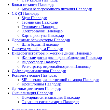
UTP кабель Павлодар
Блоки питания Павлодар
Блоки бесперебойного питания Павлодар
СКУД Павлодар
Sigur Павлодар
Терминалы Павлодар
Турникеты Павлодар
Электрозамки Павлодар
Карты доступа Павлодар
Дорожные блокираторы Павлодар
Шлагбаумы Павлодар
Система умный дом Павлодар
Видеорегистраторы и жесткие диски Павлодар
Жесткие диски для видеонаблюдения Павлодар
Видеосервер Павлодар
Регистратор видеонаблюдения Павлодар
Софт видеоаналитика Павлодар
Комплектующие Павлодар
SIP — станции экстренной помощи Павлодар
Кронштейны Павлодар
Датчики движения Павлодар
Сигнализация Павлодар
Пожарная сигнализация Павлодар
Охранная сигнализация Павлодар