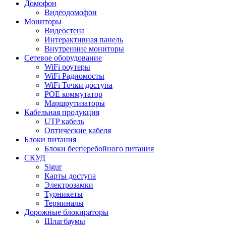
Домофон
Видеодомофон
Мониторы
Видеостена
Интерактивная панель
Внутренние мониторы
Сетевое оборудование
WiFi роутеры
WiFi Радиомосты
WiFi Точки доступа
POE коммутатор
Маршрутизаторы
Кабельная продукция
UTP кабель
Оптические кабеля
Блоки питания
Блоки бесперебойного питания
СКУД
Sigur
Карты доступа
Электрозамки
Турникеты
Терминалы
Дорожные блокираторы
Шлагбаумы