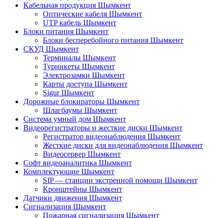
Кабельная продукция Шымкент
Оптические кабеля Шымкент
UTP кабель Шымкент
Блоки питания Шымкент
Блоки бесперебойного питания Шымкент
СКУД Шымкент
Терминалы Шымкент
Турникеты Шымкент
Электрозамки Шымкент
Карты доступа Шымкент
Sigur Шымкент
Дорожные блокираторы Шымкент
Шлагбаумы Шымкент
Система умный дом Шымкент
Видеорегистраторы и жесткие диски Шымкент
Регистратор видеонаблюдения Шымкент
Жесткие диски для видеонаблюдения Шымкент
Видеосервер Шымкент
Софт видеоаналитика Шымкент
Комплектующие Шымкент
SIP — станции экстренной помощи Шымкент
Кронштейны Шымкент
Датчики движения Шымкент
Сигнализация Шымкент
Пожарная сигнализация Шымкент