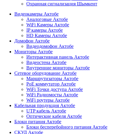
Охранная сигнализация Шымкент
Видеокамеры Актобе
Аналоговые Актобе
WiFi Камеры Актобе
IP камеры Актобе
HD Камеры Актобе
Домофон Актобе
Видеодомофон Актобе
Мониторы Актобе
Интерактивная панель Актобе
Видеостена Актобе
Внутренние мониторы Актобе
Сетевое оборудование Актобе
Маршрутизаторы Актобе
PoE коммутатор Актобе
WiFi Точки доступа Актобе
WiFi Радиомосты Актобе
WiFi роутеры Актобе
Кабельная продукция Актобе
UTP кабель Актобе
Оптические кабеля Актобе
Блоки питания Актобе
Блоки бесперебойного питания Актобе
СКУД Актобе