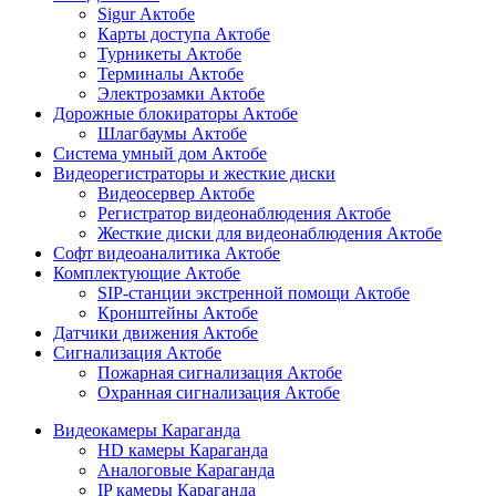
Sigur Актобе
Карты доступа Актобе
Турникеты Актобе
Терминалы Актобе
Электрозамки Актобе
Дорожные блокираторы Актобе
Шлагбаумы Актобе
Система умный дом Актобе
Видеорегистраторы и жесткие диски
Видеосервер Актобе
Регистратор видеонаблюдения Актобе
Жесткие диски для видеонаблюдения Актобе
Софт видеоаналитика Актобе
Комплектующие Актобе
SIP-станции экстренной помощи Актобе
Кронштейны Актобе
Датчики движения Актобе
Сигнализация Актобе
Пожарная сигнализация Актобе
Охранная сигнализация Актобе
Видеокамеры Караганда
HD камеры Караганда
Аналоговые Караганда
IP камеры Караганда