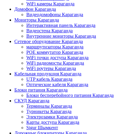
WiFi камеры Караганда
Домофон Караганда
Видеодомофоны Караганда
Мониторы Караганда
Интерактивная панель Караганда
Видеостена Караганда
Внутренние мониторы Караганда
Сетевое оборудование Караганда
маршрутизаторы Караганда
POE коммутатор Караганда
WiFi точки доступа Караганда
WiFi радиомосты Караганда
WiFi роутеры Караганда
Кабельная продукция Караганда
UTP кабель Караганда
Оптические кабеля Караганда
Блоки питания Караганда
Блоки бесперебойного питания Караганда
СКУД Караганда
Терминалы Караганда
Турникеты Караганда
Электрозамки Караганда
Карты доступа Караганда
Sigur Шымкент
Дорожные блокираторы Караганда