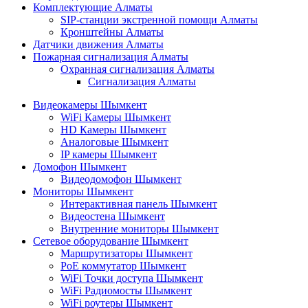
Комплектующие Алматы
SIP-станции экстренной помощи Алматы
Кронштейны Алматы
Датчики движения Алматы
Пожарная сигнализация Алматы
Охранная сигнализация Алматы
Сигнализация Алматы
Видеокамеры Шымкент
WiFi Камеры Шымкент
HD Камеры Шымкент
Аналоговые Шымкент
IP камеры Шымкент
Домофон Шымкент
Видеодомофон Шымкент
Мониторы Шымкент
Интерактивная панель Шымкент
Видеостена Шымкент
Внутренние мониторы Шымкент
Сетевое оборудование Шымкент
Маршрутизаторы Шымкент
PoE коммутатор Шымкент
WiFi Точки доступа Шымкент
WiFi Радиомосты Шымкент
WiFi роутеры Шымкент