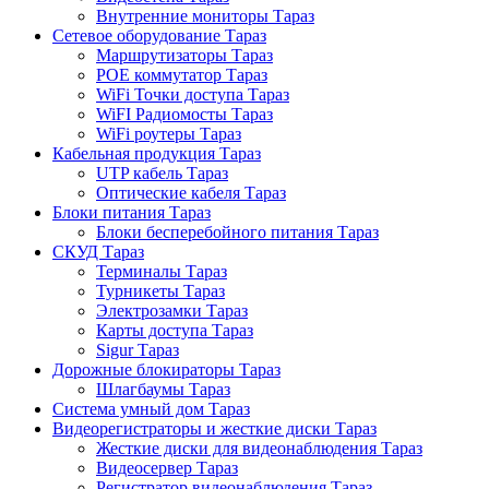
Внутренние мониторы Тараз
Сетевое оборудование Тараз
Маршрутизаторы Тараз
POE коммутатор Тараз
WiFi Точки доступа Тараз
WiFI Радиомосты Тараз
WiFi роутеры Тараз
Кабельная продукция Тараз
UTP кабель Тараз
Оптические кабеля Тараз
Блоки питания Тараз
Блоки бесперебойного питания Тараз
СКУД Тараз
Терминалы Тараз
Турникеты Тараз
Электрозамки Тараз
Карты доступа Тараз
Sigur Тараз
Дорожные блокираторы Тараз
Шлагбаумы Тараз
Система умный дом Тараз
Видеорегистраторы и жесткие диски Тараз
Жесткие диски для видеонаблюдения Тараз
Видеосервер Тараз
Регистратор видеонаблюдения Тараз