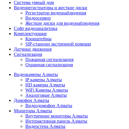
Cистема умный дом
Видеорегистраторы и жесткие диски
Регистратор видеонаблюдения
Видеосервер
Жесткие диски для видеонаблюдения
Софт видеоаналитика
Комплектующие
Кронштейны
SIP-станции экстренной помощи
Датчики движения
Сигнализация
Пожарная сигнализация
Охранная сигнализация
Видеокамеры Алматы
IP камеры Алматы
HD камеры Алматы
WiFi Камеры Алматы
Аналоговые Алматы
Домофон Алматы
Видеодомофон Алматы
Мониторы Алматы
Внутренние мониторы Алматы
Интерактивная панель Алматы
Видеостена Алматы