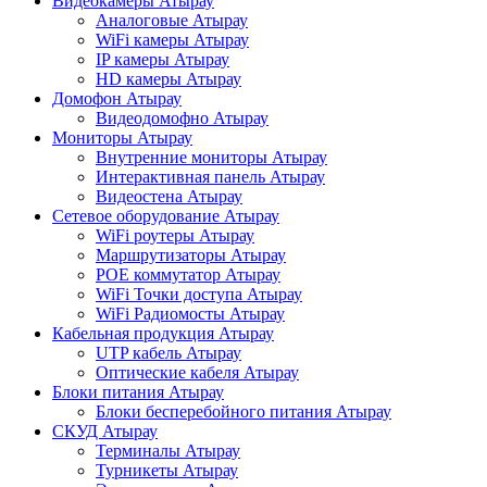
Видеокамеры Атырау
Аналоговые Атырау
WiFi камеры Атырау
IP камеры Атырау
HD камеры Атырау
Домофон Атырау
Видеодомофно Атырау
Мониторы Атырау
Внутренние мониторы Атырау
Интерактивная панель Атырау
Видеостена Атырау
Сетевое оборудование Атырау
WiFi роутеры Атырау
Маршрутизаторы Атырау
POE коммутатор Атырау
WiFi Точки доступа Атырау
WiFi Радиомосты Атырау
Кабельная продукция Атырау
UTP кабель Атырау
Оптические кабеля Атырау
Блоки питания Атырау
Блоки бесперебойного питания Атырау
СКУД Атырау
Терминалы Атырау
Турникеты Атырау