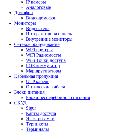
IP камеры
Аналоговые
Домофон
Видеодомофон
Мониторы
Видеостена
Интерактивная панель
Внутренние мониторы
Сетевое оборудование
WiFi роутеры
WiFi Радиомосты
WiFi Точки доступа
POE коммутатор
Маршрутизаторы
Кабельная продукция
UTP кабель
Оптические кабеля
Блоки питания
Блоки бесперебойного питания
СКУД
Sigur
Карты доступа
Электрозамки
Турникеты
Терминалы