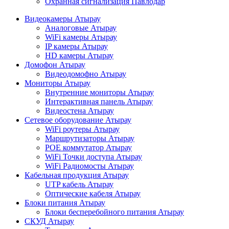
Охранная сигнализация Павлодар
Видеокамеры Атырау
Аналоговые Атырау
WiFi камеры Атырау
IP камеры Атырау
HD камеры Атырау
Домофон Атырау
Видеодомофно Атырау
Мониторы Атырау
Внутренние мониторы Атырау
Интерактивная панель Атырау
Видеостена Атырау
Сетевое оборудование Атырау
WiFi роутеры Атырау
Маршрутизаторы Атырау
POE коммутатор Атырау
WiFi Точки доступа Атырау
WiFi Радиомосты Атырау
Кабельная продукция Атырау
UTP кабель Атырау
Оптические кабеля Атырау
Блоки питания Атырау
Блоки бесперебойного питания Атырау
СКУД Атырау