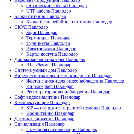
Кабельная продукция Павлодар
Оптические кабеля Павлодар
UTP кабель Павлодар
Блоки питания Павлодар
Блоки бесперебойного питания Павлодар
СКУД Павлодар
Sigur Павлодар
Терминалы Павлодар
Турникеты Павлодар
Электрозамки Павлодар
Карты доступа Павлодар
Дорожные блокираторы Павлодар
Шлагбаумы Павлодар
Система умный дом Павлодар
Видеорегистраторы и жесткие диски Павлодар
Жесткие диски для видеонаблюдения Павлодар
Видеосервер Павлодар
Регистратор видеонаблюдения Павлодар
Софт видеоаналитика Павлодар
Комплектующие Павлодар
SIP — станции экстренной помощи Павлодар
Кронштейны Павлодар
Датчики движения Павлодар
Сигнализация Павлодар
Пожарная сигнализация Павлодар