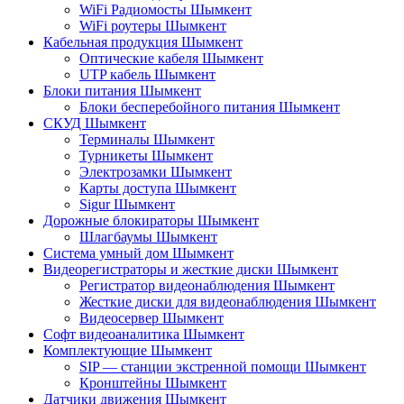
WiFi Радиомосты Шымкент
WiFi роутеры Шымкент
Кабельная продукция Шымкент
Оптические кабеля Шымкент
UTP кабель Шымкент
Блоки питания Шымкент
Блоки бесперебойного питания Шымкент
СКУД Шымкент
Терминалы Шымкент
Турникеты Шымкент
Электрозамки Шымкент
Карты доступа Шымкент
Sigur Шымкент
Дорожные блокираторы Шымкент
Шлагбаумы Шымкент
Система умный дом Шымкент
Видеорегистраторы и жесткие диски Шымкент
Регистратор видеонаблюдения Шымкент
Жесткие диски для видеонаблюдения Шымкент
Видеосервер Шымкент
Софт видеоаналитика Шымкент
Комплектующие Шымкент
SIP — станции экстренной помощи Шымкент
Кронштейны Шымкент
Датчики движения Шымкент