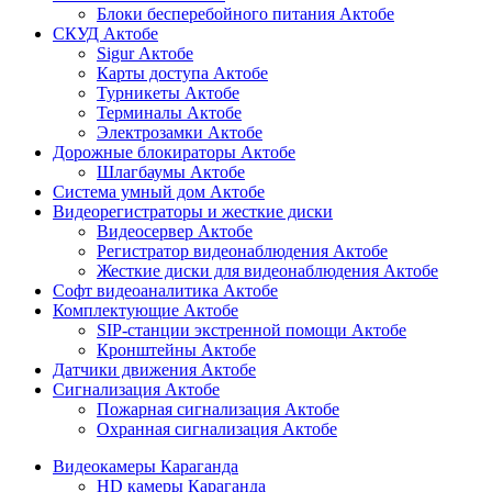
Блоки бесперебойного питания Актобе
СКУД Актобе
Sigur Актобе
Карты доступа Актобе
Турникеты Актобе
Терминалы Актобе
Электрозамки Актобе
Дорожные блокираторы Актобе
Шлагбаумы Актобе
Система умный дом Актобе
Видеорегистраторы и жесткие диски
Видеосервер Актобе
Регистратор видеонаблюдения Актобе
Жесткие диски для видеонаблюдения Актобе
Софт видеоаналитика Актобе
Комплектующие Актобе
SIP-станции экстренной помощи Актобе
Кронштейны Актобе
Датчики движения Актобе
Сигнализация Актобе
Пожарная сигнализация Актобе
Охранная сигнализация Актобе
Видеокамеры Караганда
HD камеры Караганда