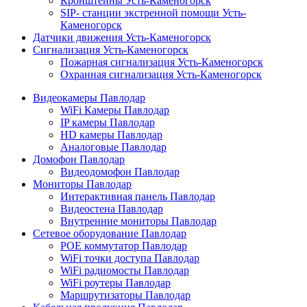
Кронштейны Усть-Каменогорск
SIP- станции экстренной помощи Усть-
Каменогорск
Датчики движения Усть-Каменогорск
Сигнализация Усть-Каменогорск
Пожарная сигнализация Усть-Каменогорск
Охранная сигнализация Усть-Каменогорск
Видеокамеры Павлодар
WiFi Камеры Павлодар
IP камеры Павлодар
HD камеры Павлодар
Аналоговые Павлодар
Домофон Павлодар
Видеодомофон Павлодар
Мониторы Павлодар
Интерактивная панель Павлодар
Видеостена Павлодар
Внутренние мониторы Павлодар
Сетевое оборудование Павлодар
POE коммутатор Павлодар
WiFi точки доступа Павлодар
WiFi радиомосты Павлодар
WiFi роутеры Павлодар
Маршрутизаторы Павлодар