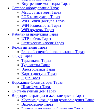
Внутренние мониторы Тараз
Сетевое оборудование Тараз
Маршрутизаторы Тараз
POE коммутатор Тараз
WiFi Точки доступа Тараз
WiFI Радиомосты Тараз
WiFi роутеры Тараз
Кабельная продукция Тараз
UTP кабель Тараз
Оптические кабеля Тараз
Блоки питания Тараз
Блоки бесперебойного питания Тараз
СКУД Тараз
Терминалы Тараз
Турникеты Тараз
Электрозамки Тараз
Карты доступа Тараз
Sigur Тараз
Дорожные блокираторы Тараз
Шлагбаумы Тараз
Система умный дом Тараз
Видеорегистраторы и жесткие диски Тараз
Жесткие диски для видеонаблюдения Тараз
Видеосервер Тараз
Регистратор видеонаблюдения Тараз