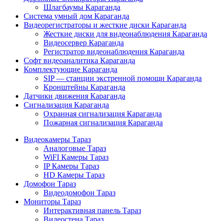
Шлагбаумы Караганда
Система умный дом Караганда
Видеорегистраторы и жесткие диски Караганда
Жесткие диски для видеонаблюдения Караганда
Видеосервер Караганда
Регистратор видеонаблюдения Караганда
Софт видеоаналитика Караганда
Комплектующие Караганда
SIP — станции экстренной помощи Караганда
Кронштейны Караганда
Датчики движения Караганда
Сигнализация Караганда
Охранная сигнализация Караганда
Пожарная сигнализация Караганда
Видеокамеры Тараз
Аналоговые Тараз
WiFI Камеры Тараз
IP Камеры Тараз
HD Камеры Тараз
Домофон Тараз
Видеодомофон Тараз
Мониторы Тараз
Интерактивная панель Тараз
Видеостена Тараз