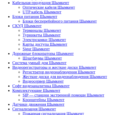
Кабельная продукция Шымкент
Оптические кабеля Шымкент
UTP кабель Шымкент
Блоки питания Шымкент
Блоки бесперебойного питания Шымкент
СКУД Шымкент
Терминалы Шымкент
Турникеты Шымкент
Электрозамки Шымкент
Карты доступа Шымкент
Sigur Шымкент
Дорожные блокираторы Шымкент
Шлагбаумы Шымкент
Система умный дом Шымкент
Видеорегистраторы и жесткие диски Шымкент
Регистратор видеонаблюдения Шымкент
Жесткие диски для видеонаблюдения Шымкент
Видеосервер Шымкент
Софт видеоаналитика Шымкент
Комплектующие Шымкент
SIP — станции экстренной помощи Шымкент
Кронштейны Шымкент
Датчики движения Шымкент
Сигнализация Шымкент
Пожарная сигнализация Шымкент