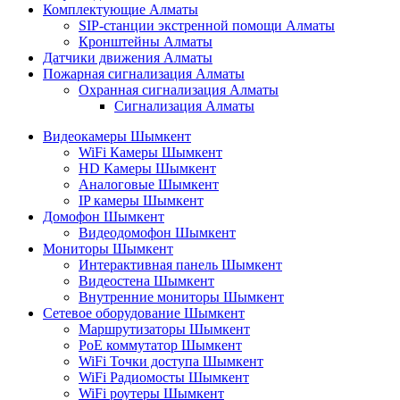
Комплектующие Алматы
SIP-станции экстренной помощи Алматы
Кронштейны Алматы
Датчики движения Алматы
Пожарная сигнализация Алматы
Охранная сигнализация Алматы
Сигнализация Алматы
Видеокамеры Шымкент
WiFi Камеры Шымкент
HD Камеры Шымкент
Аналоговые Шымкент
IP камеры Шымкент
Домофон Шымкент
Видеодомофон Шымкент
Мониторы Шымкент
Интерактивная панель Шымкент
Видеостена Шымкент
Внутренние мониторы Шымкент
Сетевое оборудование Шымкент
Маршрутизаторы Шымкент
PoE коммутатор Шымкент
WiFi Точки доступа Шымкент
WiFi Радиомосты Шымкент
WiFi роутеры Шымкент