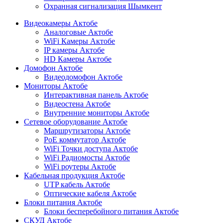
Охранная сигнализация Шымкент
Видеокамеры Актобе
Аналоговые Актобе
WiFi Камеры Актобе
IP камеры Актобе
HD Камеры Актобе
Домофон Актобе
Видеодомофон Актобе
Мониторы Актобе
Интерактивная панель Актобе
Видеостена Актобе
Внутренние мониторы Актобе
Сетевое оборудование Актобе
Маршрутизаторы Актобе
PoE коммутатор Актобе
WiFi Точки доступа Актобе
WiFi Радиомосты Актобе
WiFi роутеры Актобе
Кабельная продукция Актобе
UTP кабель Актобе
Оптические кабеля Актобе
Блоки питания Актобе
Блоки бесперебойного питания Актобе
СКУД Актобе