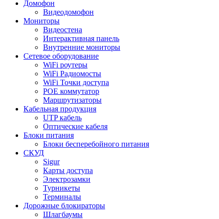
Домофон
Видеодомофон
Мониторы
Видеостена
Интерактивная панель
Внутренние мониторы
Сетевое оборудование
WiFi роутеры
WiFi Радиомосты
WiFi Точки доступа
POE коммутатор
Маршрутизаторы
Кабельная продукция
UTP кабель
Оптические кабеля
Блоки питания
Блоки бесперебойного питания
СКУД
Sigur
Карты доступа
Электрозамки
Турникеты
Терминалы
Дорожные блокираторы
Шлагбаумы