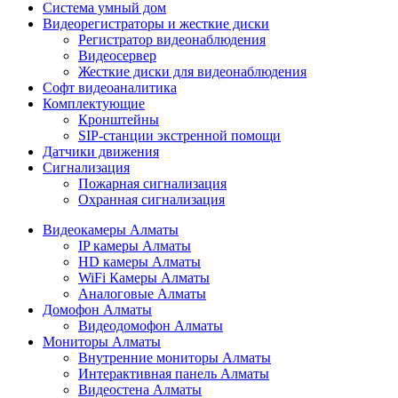
Cистема умный дом
Видеорегистраторы и жесткие диски
Регистратор видеонаблюдения
Видеосервер
Жесткие диски для видеонаблюдения
Софт видеоаналитика
Комплектующие
Кронштейны
SIP-станции экстренной помощи
Датчики движения
Сигнализация
Пожарная сигнализация
Охранная сигнализация
Видеокамеры Алматы
IP камеры Алматы
HD камеры Алматы
WiFi Камеры Алматы
Аналоговые Алматы
Домофон Алматы
Видеодомофон Алматы
Мониторы Алматы
Внутренние мониторы Алматы
Интерактивная панель Алматы
Видеостена Алматы