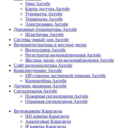
Sigur Актобе
Карты доступа Актобе
Турникеты Актобе
Терминалы Актобе
Электрозамки Актобе
Дорожные блокираторы Актобе
Шлагбаумы Актобе
Система умный дом Актобе
Видеорегистраторы и жесткие диски
Видеосервер Актобе
Регистратор видеонаблюдения Актобе
Жесткие диски для видеонаблюдения Актобе
Софт видеоаналитика Актобе
Комплектующие Актобе
SIP-станции экстренной помощи Актобе
Кронштейны Актобе
Датчики движения Актобе
Сигнализация Актобе
Пожарная сигнализация Актобе
Охранная сигнализация Актобе
Видеокамеры Караганда
HD камеры Караганда
Аналоговые Караганда
IP камеры Караганда