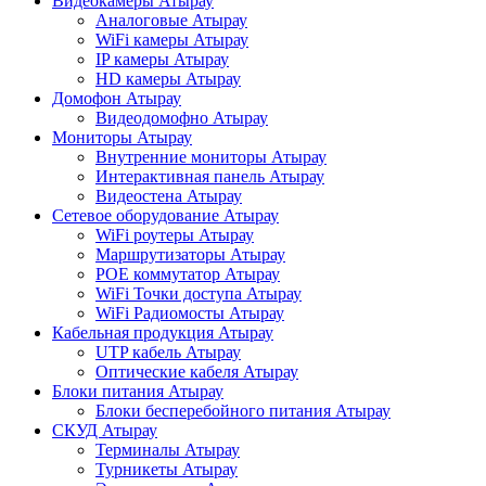
Видеокамеры Атырау
Аналоговые Атырау
WiFi камеры Атырау
IP камеры Атырау
HD камеры Атырау
Домофон Атырау
Видеодомофно Атырау
Мониторы Атырау
Внутренние мониторы Атырау
Интерактивная панель Атырау
Видеостена Атырау
Сетевое оборудование Атырау
WiFi роутеры Атырау
Маршрутизаторы Атырау
POE коммутатор Атырау
WiFi Точки доступа Атырау
WiFi Радиомосты Атырау
Кабельная продукция Атырау
UTP кабель Атырау
Оптические кабеля Атырау
Блоки питания Атырау
Блоки бесперебойного питания Атырау
СКУД Атырау
Терминалы Атырау
Турникеты Атырау