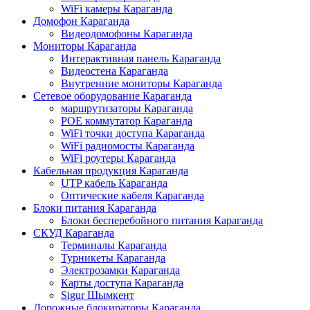
WiFi камеры Караганда
Домофон Караганда
Видеодомофоны Караганда
Мониторы Караганда
Интерактивная панель Караганда
Видеостена Караганда
Внутренние мониторы Караганда
Сетевое оборудование Караганда
маршрутизаторы Караганда
POE коммутатор Караганда
WiFi точки доступа Караганда
WiFi радиомосты Караганда
WiFi роутеры Караганда
Кабельная продукция Караганда
UTP кабель Караганда
Оптические кабеля Караганда
Блоки питания Караганда
Блоки бесперебойного питания Караганда
СКУД Караганда
Терминалы Караганда
Турникеты Караганда
Электрозамки Караганда
Карты доступа Караганда
Sigur Шымкент
Дорожные блокираторы Караганда