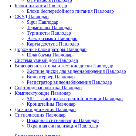
UTP кабель Павлодар
Блоки питания Павлодар
Блоки бесперебойного питания Павлодар
СКУД Павлодар
Sigur Павлодар
Терминалы Павлодар
Турникеты Павлодар
Электрозамки Павлодар
Карты доступа Павлодар
Дорожные блокираторы Павлодар
Шлагбаумы Павлодар
Система умный дом Павлодар
Видеорегистраторы и жесткие диски Павлодар
Жесткие диски для видеонаблюдения Павлодар
Видеосервер Павлодар
Регистратор видеонаблюдения Павлодар
Софт видеоаналитика Павлодар
Комплектующие Павлодар
SIP — станции экстренной помощи Павлодар
Кронштейны Павлодар
Датчики движения Павлодар
Сигнализация Павлодар
Пожарная сигнализация Павлодар
Охранная сигнализация Павлодар