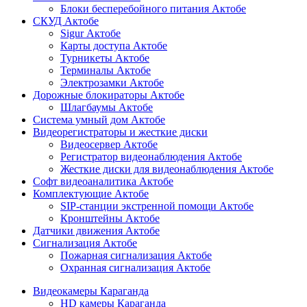
Блоки бесперебойного питания Актобе
СКУД Актобе
Sigur Актобе
Карты доступа Актобе
Турникеты Актобе
Терминалы Актобе
Электрозамки Актобе
Дорожные блокираторы Актобе
Шлагбаумы Актобе
Система умный дом Актобе
Видеорегистраторы и жесткие диски
Видеосервер Актобе
Регистратор видеонаблюдения Актобе
Жесткие диски для видеонаблюдения Актобе
Софт видеоаналитика Актобе
Комплектующие Актобе
SIP-станции экстренной помощи Актобе
Кронштейны Актобе
Датчики движения Актобе
Сигнализация Актобе
Пожарная сигнализация Актобе
Охранная сигнализация Актобе
Видеокамеры Караганда
HD камеры Караганда