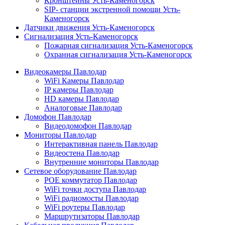
Кронштейны Усть-Каменогорск
SIP- станции экстренной помощи Усть-
Каменогорск
Датчики движения Усть-Каменогорск
Сигнализация Усть-Каменогорск
Пожарная сигнализация Усть-Каменогорск
Охранная сигнализация Усть-Каменогорск
Видеокамеры Павлодар
WiFi Камеры Павлодар
IP камеры Павлодар
HD камеры Павлодар
Аналоговые Павлодар
Домофон Павлодар
Видеодомофон Павлодар
Мониторы Павлодар
Интерактивная панель Павлодар
Видеостена Павлодар
Внутренние мониторы Павлодар
Сетевое оборудование Павлодар
POE коммутатор Павлодар
WiFi точки доступа Павлодар
WiFi радиомосты Павлодар
WiFi роутеры Павлодар
Маршрутизаторы Павлодар