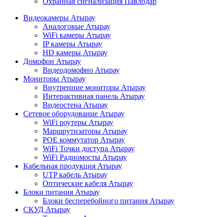
Охранная сигнализация Павлодар
Видеокамеры Атырау
Аналоговые Атырау
WiFi камеры Атырау
IP камеры Атырау
HD камеры Атырау
Домофон Атырау
Видеодомофно Атырау
Мониторы Атырау
Внутренние мониторы Атырау
Интерактивная панель Атырау
Видеостена Атырау
Сетевое оборудование Атырау
WiFi роутеры Атырау
Маршрутизаторы Атырау
POE коммутатор Атырау
WiFi Точки доступа Атырау
WiFi Радиомосты Атырау
Кабельная продукция Атырау
UTP кабель Атырау
Оптические кабеля Атырау
Блоки питания Атырау
Блоки бесперебойного питания Атырау
СКУД Атырау