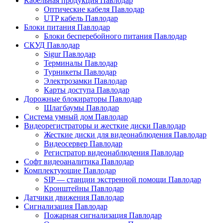
Кабельная продукция Павлодар
Оптические кабеля Павлодар
UTP кабель Павлодар
Блоки питания Павлодар
Блоки бесперебойного питания Павлодар
СКУД Павлодар
Sigur Павлодар
Терминалы Павлодар
Турникеты Павлодар
Электрозамки Павлодар
Карты доступа Павлодар
Дорожные блокираторы Павлодар
Шлагбаумы Павлодар
Система умный дом Павлодар
Видеорегистраторы и жесткие диски Павлодар
Жесткие диски для видеонаблюдения Павлодар
Видеосервер Павлодар
Регистратор видеонаблюдения Павлодар
Софт видеоаналитика Павлодар
Комплектующие Павлодар
SIP — станции экстренной помощи Павлодар
Кронштейны Павлодар
Датчики движения Павлодар
Сигнализация Павлодар
Пожарная сигнализация Павлодар