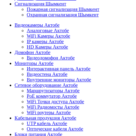
Сигнализация Шымкент
Пожарная сигнализация Шымкент
Охранная сигнализация Шымкент
Видеокамеры Актобе
Аналоговые Актобе
WiFi Камеры Актобе
IP камеры Актобе
HD Камеры Актобе
Домофон Актобе
Видеодомофон Актобе
Мониторы Актобе
Интерактивная панель Актобе
Видеостена Актобе
Внутренние мониторы Актобе
Сетевое оборудование Актобе
Маршрутизаторы Актобе
PoE коммутатор Актобе
WiFi Точки доступа Актобе
WiFi Радиомосты Актобе
WiFi роутеры Актобе
Кабельная продукция Актобе
UTP кабель Актобе
Оптические кабеля Актобе
Блоки питания Актобе