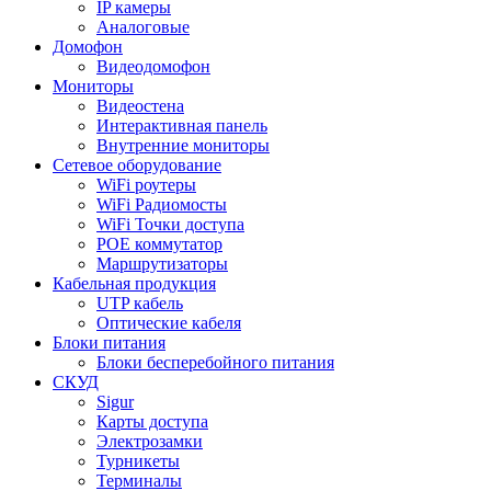
IP камеры
Аналоговые
Домофон
Видеодомофон
Мониторы
Видеостена
Интерактивная панель
Внутренние мониторы
Сетевое оборудование
WiFi роутеры
WiFi Радиомосты
WiFi Точки доступа
POE коммутатор
Маршрутизаторы
Кабельная продукция
UTP кабель
Оптические кабеля
Блоки питания
Блоки бесперебойного питания
СКУД
Sigur
Карты доступа
Электрозамки
Турникеты
Терминалы