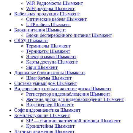
WiFi Радиомосты Шымкент
WiFi роутеры Шымкент
Кабельная продукция Шымкент
Оптические кабеля Шымкент
UTP кабель Шымкент
Блоки питания Шымкент
Блоки бесперебойного питания Шымкент
СКУД Шымкент
Терминалы Шымкент
Турникеты Шымкент
Электрозамки Шымкент
Карты доступа Шымкент
Sigur Шымкент
Дорожные блокираторы Шымкент
Шлагбаумы Шымкент
Система умный дом Шымкент
Видеорегистраторы и жесткие диски Шымкент
Регистратор видеонаблюдения Шымкент
Жесткие диски для видеонаблюдения Шымкент
Видеосервер Шымкент
Софт видеоаналитика Шымкент
Комплектующие Шымкент
SIP — станции экстренной помощи Шымкент
Кронштейны Шымкент
Датчики движения Шымкент