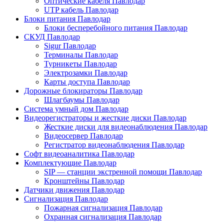
Оптические кабеля Павлодар
UTP кабель Павлодар
Блоки питания Павлодар
Блоки бесперебойного питания Павлодар
СКУД Павлодар
Sigur Павлодар
Терминалы Павлодар
Турникеты Павлодар
Электрозамки Павлодар
Карты доступа Павлодар
Дорожные блокираторы Павлодар
Шлагбаумы Павлодар
Система умный дом Павлодар
Видеорегистраторы и жесткие диски Павлодар
Жесткие диски для видеонаблюдения Павлодар
Видеосервер Павлодар
Регистратор видеонаблюдения Павлодар
Софт видеоаналитика Павлодар
Комплектующие Павлодар
SIP — станции экстренной помощи Павлодар
Кронштейны Павлодар
Датчики движения Павлодар
Сигнализация Павлодар
Пожарная сигнализация Павлодар
Охранная сигнализация Павлодар