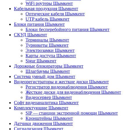
WiFi роутеры Шымкент
Кабельная продукция Шымкент
Оптические кабеля Шымкент
UTP кабель Шымкент
Блоки питания Шымкент
Блоки бесперебойного питания Шымкент
СКУД Шымкент
Терминалы Шымкент
Турникеты Шымкент
Электрозамки Шымкент
Карты доступа Шымкент
Sigur Шымкент
Дорожные блокираторы Шымкент
Шлагбаумы Шымкент
Система умный дом Шымкент
Видеорегистраторы и жесткие диски Шымкент
Регистратор видеонаблюдения Шымкент
Жесткие диски для видеонаблюдения Шымкент
Видеосервер Шымкент
Софт видеоаналитика Шымкент
Комплектующие Шымкент
SIP — станции экстренной помощи Шымкент
Кронштейны Шымкент
Датчики движения Шымкент
Сигнализация Шымкент