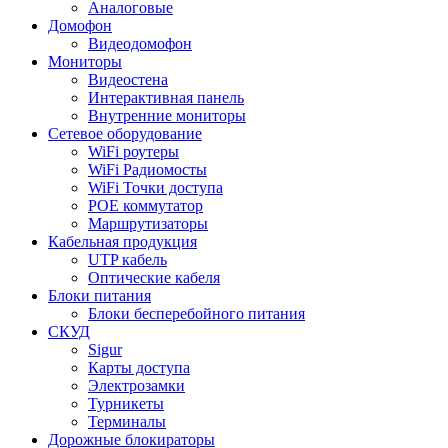
Аналоговые
Домофон
Видеодомофон
Мониторы
Видеостена
Интерактивная панель
Внутренние мониторы
Сетевое оборудование
WiFi роутеры
WiFi Радиомосты
WiFi Точки доступа
POE коммутатор
Маршрутизаторы
Кабельная продукция
UTP кабель
Оптические кабеля
Блоки питания
Блоки бесперебойного питания
СКУД
Sigur
Карты доступа
Электрозамки
Турникеты
Терминалы
Дорожные блокираторы