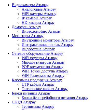
Видеокамеры Атырау
Аналоговые Атырау
WiFi камеры Атырау
IP камеры Атырау
HD камеры Атырау
Домофон Атырау
Видеодомофно Атырау
Мониторы Атырау
Внутренние мониторы Атырау
Интерактивная панель Атырау
Видеостена Атырау
Сетевое оборудование Атырау
WiFi роутеры Атырау
Маршрутизаторы Атырау
POE коммутатор Атырау
WiFi Точки доступа Атырау
WiFi Радиомосты Атырау
Кабельная продукция Атырау
UTP кабель Атырау
Оптические кабеля Атырау
Блоки питания Атырау
Блоки бесперебойного питания Атырау
СКУД Атырау
Терминалы Атырау