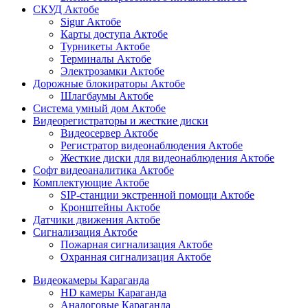
СКУД Актобе
Sigur Актобе
Карты доступа Актобе
Турникеты Актобе
Терминалы Актобе
Электрозамки Актобе
Дорожные блокираторы Актобе
Шлагбаумы Актобе
Система умный дом Актобе
Видеорегистраторы и жесткие диски
Видеосервер Актобе
Регистратор видеонаблюдения Актобе
Жесткие диски для видеонаблюдения Актобе
Софт видеоаналитика Актобе
Комплектующие Актобе
SIP-станции экстренной помощи Актобе
Кронштейны Актобе
Датчики движения Актобе
Сигнализация Актобе
Пожарная сигнализация Актобе
Охранная сигнализация Актобе
Видеокамеры Караганда
HD камеры Караганда
Аналоговые Караганда