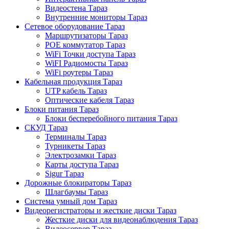
Видеостена Тараз
Внутренние мониторы Тараз
Сетевое оборудование Тараз
Маршрутизаторы Тараз
POE коммутатор Тараз
WiFi Точки доступа Тараз
WiFI Радиомосты Тараз
WiFi роутеры Тараз
Кабельная продукция Тараз
UTP кабель Тараз
Оптические кабеля Тараз
Блоки питания Тараз
Блоки бесперебойного питания Тараз
СКУД Тараз
Терминалы Тараз
Турникеты Тараз
Электрозамки Тараз
Карты доступа Тараз
Sigur Тараз
Дорожные блокираторы Тараз
Шлагбаумы Тараз
Система умный дом Тараз
Видеорегистраторы и жесткие диски Тараз
Жесткие диски для видеонаблюдения Тараз
Видеосервер Тараз