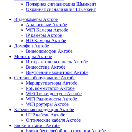
Пожарная сигнализация Шымкент
Охранная сигнализация Шымкент
Видеокамеры Актобе
Аналоговые Актобе
WiFi Камеры Актобе
IP камеры Актобе
HD Камеры Актобе
Домофон Актобе
Видеодомофон Актобе
Мониторы Актобе
Интерактивная панель Актобе
Видеостена Актобе
Внутренние мониторы Актобе
Сетевое оборудование Актобе
Маршрутизаторы Актобе
PoE коммутатор Актобе
WiFi Точки доступа Актобе
WiFi Радиомосты Актобе
WiFi роутеры Актобе
Кабельная продукция Актобе
UTP кабель Актобе
Оптические кабеля Актобе
Блоки питания Актобе
Блоки бесперебойного питания Актобе