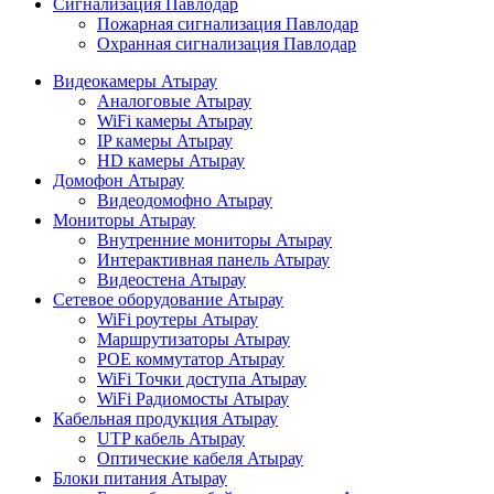
Сигнализация Павлодар
Пожарная сигнализация Павлодар
Охранная сигнализация Павлодар
Видеокамеры Атырау
Аналоговые Атырау
WiFi камеры Атырау
IP камеры Атырау
HD камеры Атырау
Домофон Атырау
Видеодомофно Атырау
Мониторы Атырау
Внутренние мониторы Атырау
Интерактивная панель Атырау
Видеостена Атырау
Сетевое оборудование Атырау
WiFi роутеры Атырау
Маршрутизаторы Атырау
POE коммутатор Атырау
WiFi Точки доступа Атырау
WiFi Радиомосты Атырау
Кабельная продукция Атырау
UTP кабель Атырау
Оптические кабеля Атырау
Блоки питания Атырау