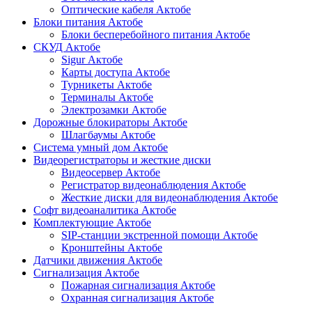
Оптические кабеля Актобе
Блоки питания Актобе
Блоки бесперебойного питания Актобе
СКУД Актобе
Sigur Актобе
Карты доступа Актобе
Турникеты Актобе
Терминалы Актобе
Электрозамки Актобе
Дорожные блокираторы Актобе
Шлагбаумы Актобе
Система умный дом Актобе
Видеорегистраторы и жесткие диски
Видеосервер Актобе
Регистратор видеонаблюдения Актобе
Жесткие диски для видеонаблюдения Актобе
Софт видеоаналитика Актобе
Комплектующие Актобе
SIP-станции экстренной помощи Актобе
Кронштейны Актобе
Датчики движения Актобе
Сигнализация Актобе
Пожарная сигнализация Актобе
Охранная сигнализация Актобе