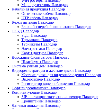
WiFi роутеры Павлодар
Маршрутизаторы Павлодар
Кабельная продукция Павлодар
Оптические кабеля Павлодар
UTP кабель Павлодар
Блоки питания Павлодар
Блоки бесперебойного питания Павлодар
СКУД Павлодар
Sigur Павлодар
Терминалы Павлодар
Турникеты Павлодар
Электрозамки Павлодар
Карты доступа Павлодар
Дорожные блокираторы Павлодар
Шлагбаумы Павлодар
Система умный дом Павлодар
Видеорегистраторы и жесткие диски Павлодар
Жесткие диски для видеонаблюдения Павлодар
Видеосервер Павлодар
Регистратор видеонаблюдения Павлодар
Софт видеоаналитика Павлодар
Комплектующие Павлодар
SIP — станции экстренной помощи Павлодар
Кронштейны Павлодар
Датчики движения Павлодар