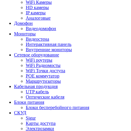
WiFi Камеры
HD камеры
IP камеры
Аналоговые
Домофон
Видеодомофон
Мониторы
Видеостена
Интерактивная панель
Внутренние мониторы
Сетевое оборудование
WiFi роутеры
WiFi Радиомосты
WiFi Точки доступа
POE коммутатор
Маршрутизаторы
Кабельная продукция
UTP кабель
Оптические кабеля
Блоки питания
Блоки бесперебойного питания
СКУД
Sigur
Карты доступа
Электрозамки