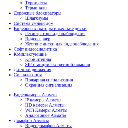
Турникеты
Терминалы
Дорожные блокираторы
Шлагбаумы
Cистема умный дом
Видеорегистраторы и жесткие диски
Регистратор видеонаблюдения
Видеосервер
Жесткие диски для видеонаблюдения
Софт видеоаналитика
Комплектующие
Кронштейны
SIP-станции экстренной помощи
Датчики движения
Сигнализация
Пожарная сигнализация
Охранная сигнализация
Видеокамеры Алматы
IP камеры Алматы
HD камеры Алматы
WiFi Камеры Алматы
Аналоговые Алматы
Домофон Алматы
Видеодомофон Алматы