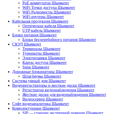
PoE коммутатор Шымкент
WiFi Точки доступа Шымкент
WiFi Радиомосты Шымкент
WiFi роутеры Шымкент
Кабельная продукция Шымкент
Оптические кабеля Шымкент
UTP кабель Шымкент
Блоки питания Шымкент
Блоки бесперебойного питания Шымкент
СКУД Шымкент
Терминалы Шымкент
Турникеты Шымкент
Электрозамки Шымкент
Карты доступа Шымкент
Sigur Шымкент
Дорожные блокираторы Шымкент
Шлагбаумы Шымкент
Система умный дом Шымкент
Видеорегистраторы и жесткие диски Шымкент
Регистратор видеонаблюдения Шымкент
Жесткие диски для видеонаблюдения Шымкент
Видеосервер Шымкент
Софт видеоаналитика Шымкент
Комплектующие Шымкент
SIP — станции экстренной помощи Шымкент