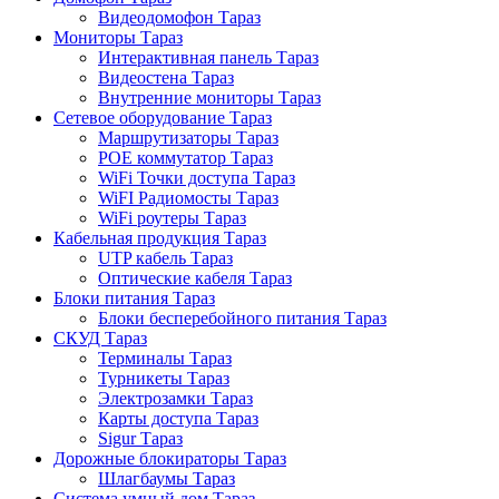
Видеодомофон Тараз
Мониторы Тараз
Интерактивная панель Тараз
Видеостена Тараз
Внутренние мониторы Тараз
Сетевое оборудование Тараз
Маршрутизаторы Тараз
POE коммутатор Тараз
WiFi Точки доступа Тараз
WiFI Радиомосты Тараз
WiFi роутеры Тараз
Кабельная продукция Тараз
UTP кабель Тараз
Оптические кабеля Тараз
Блоки питания Тараз
Блоки бесперебойного питания Тараз
СКУД Тараз
Терминалы Тараз
Турникеты Тараз
Электрозамки Тараз
Карты доступа Тараз
Sigur Тараз
Дорожные блокираторы Тараз
Шлагбаумы Тараз
Система умный дом Тараз