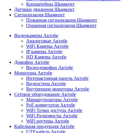
Кронштейны Шымкент
Датчики движения Шымкент
Сигнализация Шымкент
Пожарная сигнализация Шымкент
Охранная сигнализация Шымкент
Видеокамеры Актобе
Аналоговые Актобе
WiFi Камеры Актобе
IP камеры Актобе
HD Камеры Актобе
Домофон Актобе
Видеодомофон Актобе
Мониторы Актобе
Интерактивная панель Актобе
Видеостена Актобе
Внутренние мониторы Актобе
Сетевое оборудование Актобе
Маршрутизаторы Актобе
PoE коммутатор Актобе
WiFi Точки доступа Актобе
WiFi Радиомосты Актобе
WiFi роутеры Актобе
Кабельная продукция Актобе
UTP кабель Актобе