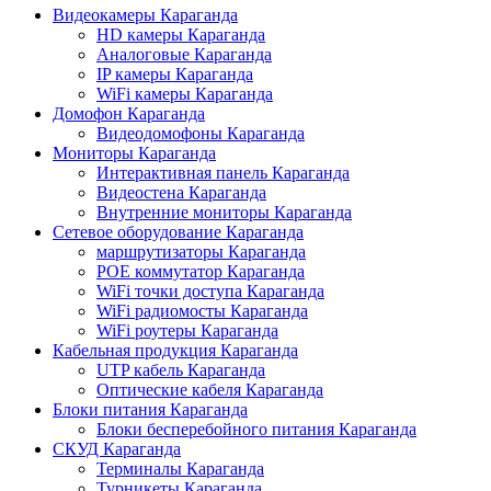
Видеокамеры Караганда
HD камеры Караганда
Аналоговые Караганда
IP камеры Караганда
WiFi камеры Караганда
Домофон Караганда
Видеодомофоны Караганда
Мониторы Караганда
Интерактивная панель Караганда
Видеостена Караганда
Внутренние мониторы Караганда
Сетевое оборудование Караганда
маршрутизаторы Караганда
POE коммутатор Караганда
WiFi точки доступа Караганда
WiFi радиомосты Караганда
WiFi роутеры Караганда
Кабельная продукция Караганда
UTP кабель Караганда
Оптические кабеля Караганда
Блоки питания Караганда
Блоки бесперебойного питания Караганда
СКУД Караганда
Терминалы Караганда
Турникеты Караганда