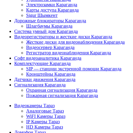
Электрозамки Караганда
Карты доступа Караганда
Sigur Шымкент
Дорожные блокираторы Караганда
Шлагбаумы Караганда
Система умный дом Караганда
Видеорегистраторы и жесткие диски Караганда
Жесткие диски для видеонаблюдения Караганда
Видеосервер Караганда
Регистратор видеонаблюдения Караганда
Софт видеоаналитика Караганда
Комплектующие Караганда
SIP — станции экстренной помощи Караганда
Кронштейны Караганда
Датчики движения Караганда
Сигнализация Караганда
Охранная сигнализация Караганда
Пожарная сигнализация Караганда
Видеокамеры Тараз
Аналоговые Тараз
WiFI Камеры Тараз
IP Камеры Тараз
HD Камеры Тараз
Домофон Тараз