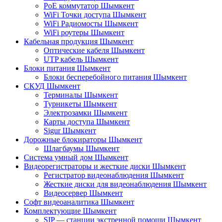
PoE коммутатор Шымкент
WiFi Точки доступа Шымкент
WiFi Радиомосты Шымкент
WiFi роутеры Шымкент
Кабельная продукция Шымкент
Оптические кабеля Шымкент
UTP кабель Шымкент
Блоки питания Шымкент
Блоки бесперебойного питания Шымкент
СКУД Шымкент
Терминалы Шымкент
Турникеты Шымкент
Электрозамки Шымкент
Карты доступа Шымкент
Sigur Шымкент
Дорожные блокираторы Шымкент
Шлагбаумы Шымкент
Система умный дом Шымкент
Видеорегистраторы и жесткие диски Шымкент
Регистратор видеонаблюдения Шымкент
Жесткие диски для видеонаблюдения Шымкент
Видеосервер Шымкент
Софт видеоаналитика Шымкент
Комплектующие Шымкент
SIP — станции экстренной помощи Шымкент