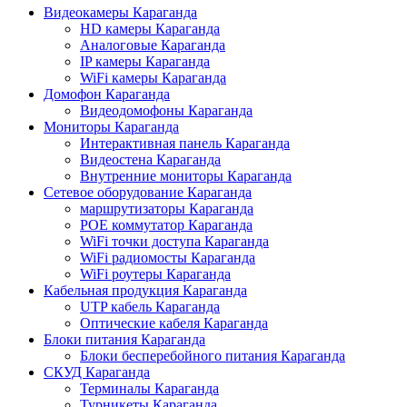
Видеокамеры Караганда
HD камеры Караганда
Аналоговые Караганда
IP камеры Караганда
WiFi камеры Караганда
Домофон Караганда
Видеодомофоны Караганда
Мониторы Караганда
Интерактивная панель Караганда
Видеостена Караганда
Внутренние мониторы Караганда
Сетевое оборудование Караганда
маршрутизаторы Караганда
POE коммутатор Караганда
WiFi точки доступа Караганда
WiFi радиомосты Караганда
WiFi роутеры Караганда
Кабельная продукция Караганда
UTP кабель Караганда
Оптические кабеля Караганда
Блоки питания Караганда
Блоки бесперебойного питания Караганда
СКУД Караганда
Терминалы Караганда
Турникеты Караганда