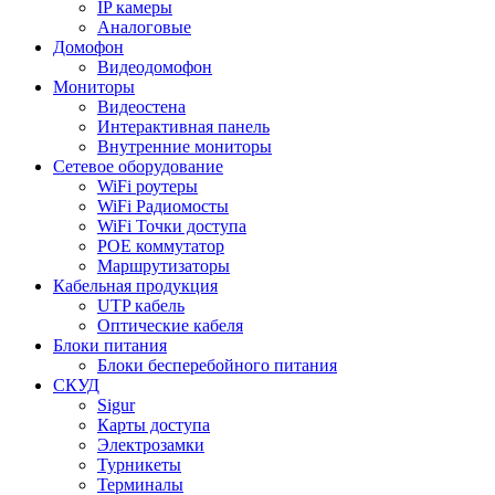
IP камеры
Аналоговые
Домофон
Видеодомофон
Мониторы
Видеостена
Интерактивная панель
Внутренние мониторы
Сетевое оборудование
WiFi роутеры
WiFi Радиомосты
WiFi Точки доступа
POE коммутатор
Маршрутизаторы
Кабельная продукция
UTP кабель
Оптические кабеля
Блоки питания
Блоки бесперебойного питания
СКУД
Sigur
Карты доступа
Электрозамки
Турникеты
Терминалы