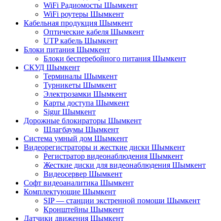
WiFi Радиомосты Шымкент
WiFi роутеры Шымкент
Кабельная продукция Шымкент
Оптические кабеля Шымкент
UTP кабель Шымкент
Блоки питания Шымкент
Блоки бесперебойного питания Шымкент
СКУД Шымкент
Терминалы Шымкент
Турникеты Шымкент
Электрозамки Шымкент
Карты доступа Шымкент
Sigur Шымкент
Дорожные блокираторы Шымкент
Шлагбаумы Шымкент
Система умный дом Шымкент
Видеорегистраторы и жесткие диски Шымкент
Регистратор видеонаблюдения Шымкент
Жесткие диски для видеонаблюдения Шымкент
Видеосервер Шымкент
Софт видеоаналитика Шымкент
Комплектующие Шымкент
SIP — станции экстренной помощи Шымкент
Кронштейны Шымкент
Датчики движения Шымкент