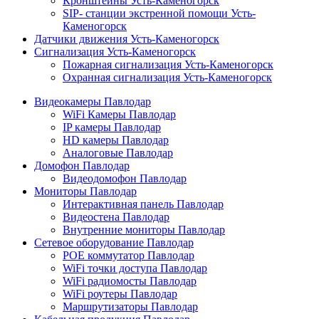
Кронштейны Усть-Каменогорск
SIP- станции экстренной помощи Усть-
Каменогорск
Датчики движения Усть-Каменогорск
Сигнализация Усть-Каменогорск
Пожарная сигнализация Усть-Каменогорск
Охранная сигнализация Усть-Каменогорск
Видеокамеры Павлодар
WiFi Камеры Павлодар
IP камеры Павлодар
HD камеры Павлодар
Аналоговые Павлодар
Домофон Павлодар
Видеодомофон Павлодар
Мониторы Павлодар
Интерактивная панель Павлодар
Видеостена Павлодар
Внутренние мониторы Павлодар
Сетевое оборудование Павлодар
POE коммутатор Павлодар
WiFi точки доступа Павлодар
WiFi радиомосты Павлодар
WiFi роутеры Павлодар
Маршрутизаторы Павлодар