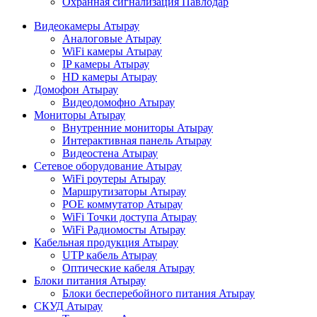
Охранная сигнализация Павлодар
Видеокамеры Атырау
Аналоговые Атырау
WiFi камеры Атырау
IP камеры Атырау
HD камеры Атырау
Домофон Атырау
Видеодомофно Атырау
Мониторы Атырау
Внутренние мониторы Атырау
Интерактивная панель Атырау
Видеостена Атырау
Сетевое оборудование Атырау
WiFi роутеры Атырау
Маршрутизаторы Атырау
POE коммутатор Атырау
WiFi Точки доступа Атырау
WiFi Радиомосты Атырау
Кабельная продукция Атырау
UTP кабель Атырау
Оптические кабеля Атырау
Блоки питания Атырау
Блоки бесперебойного питания Атырау
СКУД Атырау