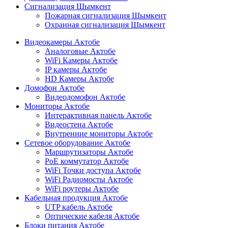
Сигнализация Шымкент
Пожарная сигнализация Шымкент
Охранная сигнализация Шымкент
Видеокамеры Актобе
Аналоговые Актобе
WiFi Камеры Актобе
IP камеры Актобе
HD Камеры Актобе
Домофон Актобе
Видеодомофон Актобе
Мониторы Актобе
Интерактивная панель Актобе
Видеостена Актобе
Внутренние мониторы Актобе
Сетевое оборудование Актобе
Маршрутизаторы Актобе
PoE коммутатор Актобе
WiFi Точки доступа Актобе
WiFi Радиомосты Актобе
WiFi роутеры Актобе
Кабельная продукция Актобе
UTP кабель Актобе
Оптические кабеля Актобе
Блоки питания Актобе