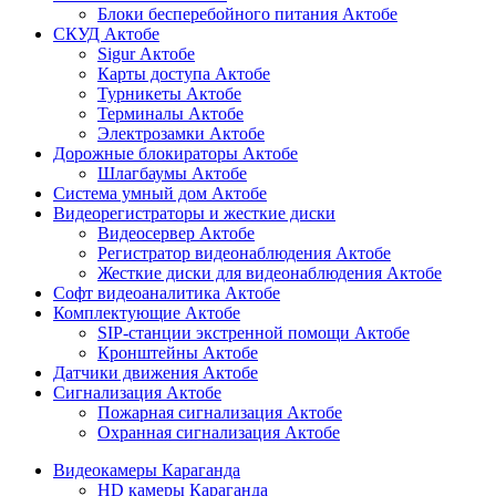
Блоки бесперебойного питания Актобе
СКУД Актобе
Sigur Актобе
Карты доступа Актобе
Турникеты Актобе
Терминалы Актобе
Электрозамки Актобе
Дорожные блокираторы Актобе
Шлагбаумы Актобе
Система умный дом Актобе
Видеорегистраторы и жесткие диски
Видеосервер Актобе
Регистратор видеонаблюдения Актобе
Жесткие диски для видеонаблюдения Актобе
Софт видеоаналитика Актобе
Комплектующие Актобе
SIP-станции экстренной помощи Актобе
Кронштейны Актобе
Датчики движения Актобе
Сигнализация Актобе
Пожарная сигнализация Актобе
Охранная сигнализация Актобе
Видеокамеры Караганда
HD камеры Караганда