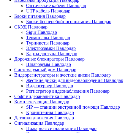
Кабельная продукция Павлодар
Оптические кабеля Павлодар
UTP кабель Павлодар
Блоки питания Павлодар
Блоки бесперебойного питания Павлодар
СКУД Павлодар
Sigur Павлодар
Терминалы Павлодар
Турникеты Павлодар
Электрозамки Павлодар
Карты доступа Павлодар
Дорожные блокираторы Павлодар
Шлагбаумы Павлодар
Система умный дом Павлодар
Видеорегистраторы и жесткие диски Павлодар
Жесткие диски для видеонаблюдения Павлодар
Видеосервер Павлодар
Регистратор видеонаблюдения Павлодар
Софт видеоаналитика Павлодар
Комплектующие Павлодар
SIP — станции экстренной помощи Павлодар
Кронштейны Павлодар
Датчики движения Павлодар
Сигнализация Павлодар
Пожарная сигнализация Павлодар