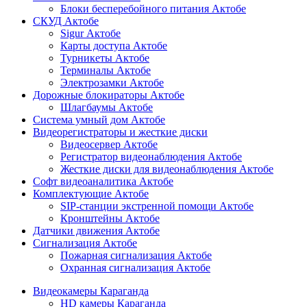
Блоки бесперебойного питания Актобе
СКУД Актобе
Sigur Актобе
Карты доступа Актобе
Турникеты Актобе
Терминалы Актобе
Электрозамки Актобе
Дорожные блокираторы Актобе
Шлагбаумы Актобе
Система умный дом Актобе
Видеорегистраторы и жесткие диски
Видеосервер Актобе
Регистратор видеонаблюдения Актобе
Жесткие диски для видеонаблюдения Актобе
Софт видеоаналитика Актобе
Комплектующие Актобе
SIP-станции экстренной помощи Актобе
Кронштейны Актобе
Датчики движения Актобе
Сигнализация Актобе
Пожарная сигнализация Актобе
Охранная сигнализация Актобе
Видеокамеры Караганда
HD камеры Караганда