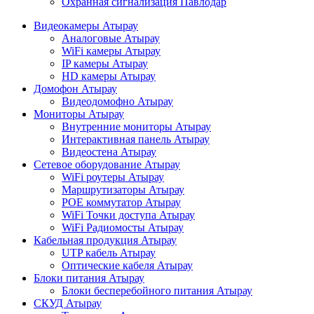
Охранная сигнализация Павлодар
Видеокамеры Атырау
Аналоговые Атырау
WiFi камеры Атырау
IP камеры Атырау
HD камеры Атырау
Домофон Атырау
Видеодомофно Атырау
Мониторы Атырау
Внутренние мониторы Атырау
Интерактивная панель Атырау
Видеостена Атырау
Сетевое оборудование Атырау
WiFi роутеры Атырау
Маршрутизаторы Атырау
POE коммутатор Атырау
WiFi Точки доступа Атырау
WiFi Радиомосты Атырау
Кабельная продукция Атырау
UTP кабель Атырау
Оптические кабеля Атырау
Блоки питания Атырау
Блоки бесперебойного питания Атырау
СКУД Атырау