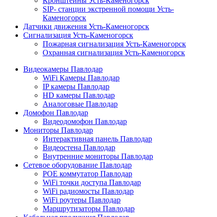
Кронштейны Усть-Каменогорск
SIP- станции экстренной помощи Усть-
Каменогорск
Датчики движения Усть-Каменогорск
Сигнализация Усть-Каменогорск
Пожарная сигнализация Усть-Каменогорск
Охранная сигнализация Усть-Каменогорск
Видеокамеры Павлодар
WiFi Камеры Павлодар
IP камеры Павлодар
HD камеры Павлодар
Аналоговые Павлодар
Домофон Павлодар
Видеодомофон Павлодар
Мониторы Павлодар
Интерактивная панель Павлодар
Видеостена Павлодар
Внутренние мониторы Павлодар
Сетевое оборудование Павлодар
POE коммутатор Павлодар
WiFi точки доступа Павлодар
WiFi радиомосты Павлодар
WiFi роутеры Павлодар
Маршрутизаторы Павлодар