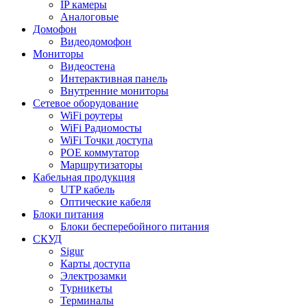
IP камеры
Аналоговые
Домофон
Видеодомофон
Мониторы
Видеостена
Интерактивная панель
Внутренние мониторы
Сетевое оборудование
WiFi роутеры
WiFi Радиомосты
WiFi Точки доступа
POE коммутатор
Маршрутизаторы
Кабельная продукция
UTP кабель
Оптические кабеля
Блоки питания
Блоки бесперебойного питания
СКУД
Sigur
Карты доступа
Электрозамки
Турникеты
Терминалы