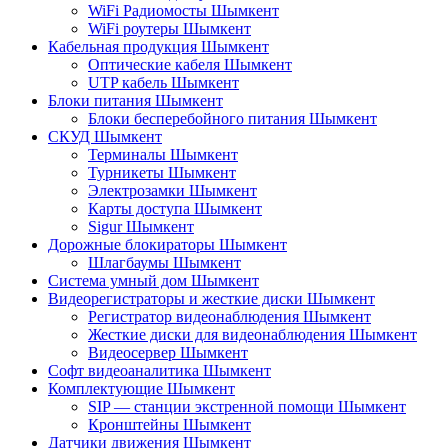
WiFi Радиомосты Шымкент
WiFi роутеры Шымкент
Кабельная продукция Шымкент
Оптические кабеля Шымкент
UTP кабель Шымкент
Блоки питания Шымкент
Блоки бесперебойного питания Шымкент
СКУД Шымкент
Терминалы Шымкент
Турникеты Шымкент
Электрозамки Шымкент
Карты доступа Шымкент
Sigur Шымкент
Дорожные блокираторы Шымкент
Шлагбаумы Шымкент
Система умный дом Шымкент
Видеорегистраторы и жесткие диски Шымкент
Регистратор видеонаблюдения Шымкент
Жесткие диски для видеонаблюдения Шымкент
Видеосервер Шымкент
Софт видеоаналитика Шымкент
Комплектующие Шымкент
SIP — станции экстренной помощи Шымкент
Кронштейны Шымкент
Датчики движения Шымкент