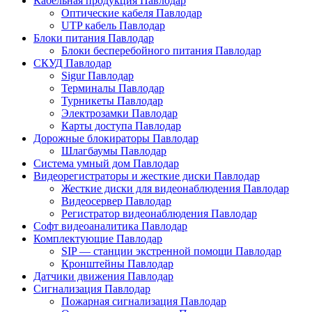
Кабельная продукция Павлодар
Оптические кабеля Павлодар
UTP кабель Павлодар
Блоки питания Павлодар
Блоки бесперебойного питания Павлодар
СКУД Павлодар
Sigur Павлодар
Терминалы Павлодар
Турникеты Павлодар
Электрозамки Павлодар
Карты доступа Павлодар
Дорожные блокираторы Павлодар
Шлагбаумы Павлодар
Система умный дом Павлодар
Видеорегистраторы и жесткие диски Павлодар
Жесткие диски для видеонаблюдения Павлодар
Видеосервер Павлодар
Регистратор видеонаблюдения Павлодар
Софт видеоаналитика Павлодар
Комплектующие Павлодар
SIP — станции экстренной помощи Павлодар
Кронштейны Павлодар
Датчики движения Павлодар
Сигнализация Павлодар
Пожарная сигнализация Павлодар