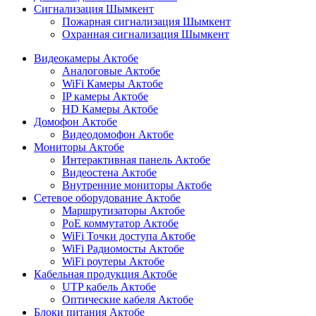
Сигнализация Шымкент
Пожарная сигнализация Шымкент
Охранная сигнализация Шымкент
Видеокамеры Актобе
Аналоговые Актобе
WiFi Камеры Актобе
IP камеры Актобе
HD Камеры Актобе
Домофон Актобе
Видеодомофон Актобе
Мониторы Актобе
Интерактивная панель Актобе
Видеостена Актобе
Внутренние мониторы Актобе
Сетевое оборудование Актобе
Маршрутизаторы Актобе
PoE коммутатор Актобе
WiFi Точки доступа Актобе
WiFi Радиомосты Актобе
WiFi роутеры Актобе
Кабельная продукция Актобе
UTP кабель Актобе
Оптические кабеля Актобе
Блоки питания Актобе