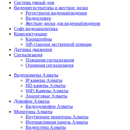
Cистема умный дом
Видеорегистраторы и жесткие диски
Регистратор видеонаблюдения
Видеосервер
Жесткие диски для видеонаблюдения
Софт видеоаналитика
Комплектующие
Кронштейны
SIP-станции экстренной помощи
Датчики движения
Сигнализация
Пожарная сигнализация
Охранная сигнализация
Видеокамеры Алматы
IP камеры Алматы
HD камеры Алматы
WiFi Камеры Алматы
Аналоговые Алматы
Домофон Алматы
Видеодомофон Алматы
Мониторы Алматы
Внутренние мониторы Алматы
Интерактивная панель Алматы
Видеостена Алматы