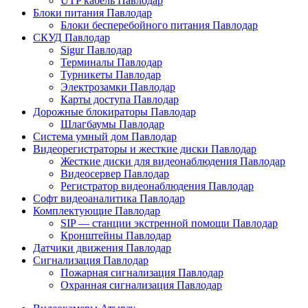
UTP кабель Павлодар
Блоки питания Павлодар
Блоки бесперебойного питания Павлодар
СКУД Павлодар
Sigur Павлодар
Терминалы Павлодар
Турникеты Павлодар
Электрозамки Павлодар
Карты доступа Павлодар
Дорожные блокираторы Павлодар
Шлагбаумы Павлодар
Система умный дом Павлодар
Видеорегистраторы и жесткие диски Павлодар
Жесткие диски для видеонаблюдения Павлодар
Видеосервер Павлодар
Регистратор видеонаблюдения Павлодар
Софт видеоаналитика Павлодар
Комплектующие Павлодар
SIP — станции экстренной помощи Павлодар
Кронштейны Павлодар
Датчики движения Павлодар
Сигнализация Павлодар
Пожарная сигнализация Павлодар
Охранная сигнализация Павлодар