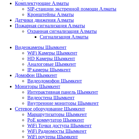
Комплектующие Алматы
SIP-станции экстренной помощи Алматы
Кронштейны Алматы
Датчики движения Алматы
Пожарная сигнализация Алматы
Охранная сигнализация Алматы
Сигнализация Алматы
Видеокамеры Шымкент
WiFi Камеры Шымкент
HD Камеры Шымкент
Аналоговые Шымкент
IP камеры Шымкент
Домофон Шымкент
Видеодомофон Шымкент
Мониторы Шымкент
Интерактивная панель Шымкент
Видеостена Шымкент
Внутренние мониторы Шымкент
Сетевое оборудование Шымкент
Маршрутизаторы Шымкент
PoE коммутатор Шымкент
WiFi Точки доступа Шымкент
WiFi Радиомосты Шымкент
WiFi роутеры Шымкент