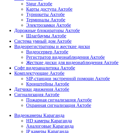
Sigur Актобе
Карты доступа Актобе
Турникеты Актобе
Терминалы Актобе
Электрозамки Актобе
Дорожные блокираторы Актобе
Шлагбаумы Актобе
Система умный дом Актобе
Видеорегистраторы и жесткие диски
Видеосервер Актобе
Регистратор видеонаблюдения Актобе
Жесткие диски для видеонаблюдения Актобе
Софт видеоаналитика Актобе
Комплектующие Актобе
SIP-станции экстренной помощи Актобе
Кронштейны Актобе
Датчики движения Актобе
Сигнализация Актобе
Пожарная сигнализация Актобе
Охранная сигнализация Актобе
Видеокамеры Караганда
HD камеры Караганда
Аналоговые Караганда
IP камеры Караганда