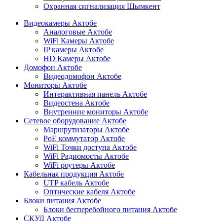
Охранная сигнализация Шымкент
Видеокамеры Актобе
Аналоговые Актобе
WiFi Камеры Актобе
IP камеры Актобе
HD Камеры Актобе
Домофон Актобе
Видеодомофон Актобе
Мониторы Актобе
Интерактивная панель Актобе
Видеостена Актобе
Внутренние мониторы Актобе
Сетевое оборудование Актобе
Маршрутизаторы Актобе
PoE коммутатор Актобе
WiFi Точки доступа Актобе
WiFi Радиомосты Актобе
WiFi роутеры Актобе
Кабельная продукция Актобе
UTP кабель Актобе
Оптические кабеля Актобе
Блоки питания Актобе
Блоки бесперебойного питания Актобе
СКУД Актобе