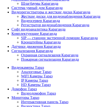
Шлагбаумы Караганда
Система умный дом Караганда
Видеорегистраторы и жесткие диски Караганда
Жесткие диски для видеонаблюдения Караганда
Видеосервер Караганда
Регистратор видеонаблюдения Караганда
Софт видеоаналитика Караганда
Комплектующие Караганда
SIP — станции экстренной помощи Караганда
Кронштейны Караганда
Датчики движения Караганда
Сигнализация Караганда
Охранная сигнализация Караганда
Пожарная сигнализация Караганда
Видеокамеры Тараз
Аналоговые Тараз
WiFI Камеры Тараз
IP Камеры Тараз
HD Камеры Тараз
Домофон Тараз
Видеодомофон Тараз
Мониторы Тараз
Интерактивная панель Тараз
Видеостена Тараз