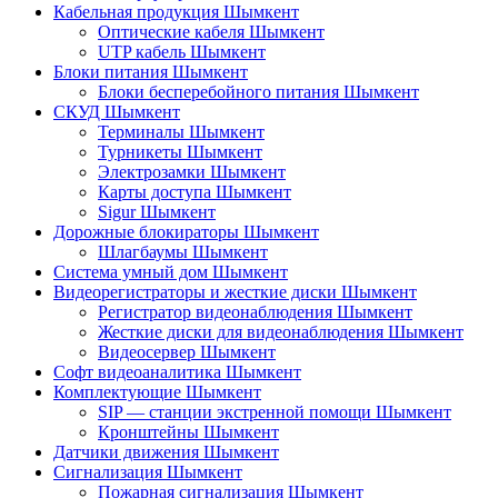
Кабельная продукция Шымкент
Оптические кабеля Шымкент
UTP кабель Шымкент
Блоки питания Шымкент
Блоки бесперебойного питания Шымкент
СКУД Шымкент
Терминалы Шымкент
Турникеты Шымкент
Электрозамки Шымкент
Карты доступа Шымкент
Sigur Шымкент
Дорожные блокираторы Шымкент
Шлагбаумы Шымкент
Система умный дом Шымкент
Видеорегистраторы и жесткие диски Шымкент
Регистратор видеонаблюдения Шымкент
Жесткие диски для видеонаблюдения Шымкент
Видеосервер Шымкент
Софт видеоаналитика Шымкент
Комплектующие Шымкент
SIP — станции экстренной помощи Шымкент
Кронштейны Шымкент
Датчики движения Шымкент
Сигнализация Шымкент
Пожарная сигнализация Шымкент