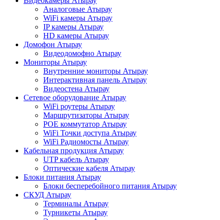
Видеокамеры Атырау
Аналоговые Атырау
WiFi камеры Атырау
IP камеры Атырау
HD камеры Атырау
Домофон Атырау
Видеодомофно Атырау
Мониторы Атырау
Внутренние мониторы Атырау
Интерактивная панель Атырау
Видеостена Атырау
Сетевое оборудование Атырау
WiFi роутеры Атырау
Маршрутизаторы Атырау
POE коммутатор Атырау
WiFi Точки доступа Атырау
WiFi Радиомосты Атырау
Кабельная продукция Атырау
UTP кабель Атырау
Оптические кабеля Атырау
Блоки питания Атырау
Блоки бесперебойного питания Атырау
СКУД Атырау
Терминалы Атырау
Турникеты Атырау