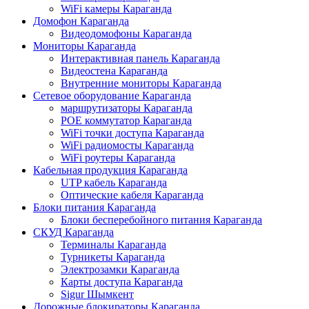
WiFi камеры Караганда
Домофон Караганда
Видеодомофоны Караганда
Мониторы Караганда
Интерактивная панель Караганда
Видеостена Караганда
Внутренние мониторы Караганда
Сетевое оборудование Караганда
маршрутизаторы Караганда
POE коммутатор Караганда
WiFi точки доступа Караганда
WiFi радиомосты Караганда
WiFi роутеры Караганда
Кабельная продукция Караганда
UTP кабель Караганда
Оптические кабеля Караганда
Блоки питания Караганда
Блоки бесперебойного питания Караганда
СКУД Караганда
Терминалы Караганда
Турникеты Караганда
Электрозамки Караганда
Карты доступа Караганда
Sigur Шымкент
Дорожные блокираторы Караганда