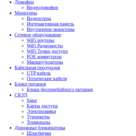
Домофон
Видеодомофон
Мониторы
Видеостена
Интерактивная панель
Внутренние мониторы
Сетевое оборудование
WiFi роутеры
WiFi Радиомосты
WiFi Точки доступа
POE коммутатор
Маршрутизаторы
Кабельная продукция
UTP кабель
Оптические кабеля
Блоки питания
Блоки бесперебойного питания
СКУД
Sigur
Карты доступа
Электрозамки
Турникеты
Терминалы
Дорожные блокираторы
Шлагбаумы