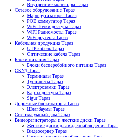
Внутренние мониторы Тараз
Сетевое оборудование Тараз
Маршрутизаторы Тараз
POE коммутатор Тараз
WiFi Точки доступа Тараз
WiFI Радиомосты Тараз
WiFi роутеры Тараз
Кабельная продукция Тараз
UTP кабель Тараз
Оптические кабеля Тараз
Блоки питания Тараз
Блоки бесперебойного питания Тараз
СКУД Тараз
Терминалы Тараз
Турникеты Тараз
Электрозамки Тараз
Карты доступа Тараз
Sigur Тараз
Дорожные блокираторы Тараз
Шлагбаумы Тараз
Система умный дом Тараз
Видеорегистраторы и жесткие диски Тараз
Жесткие диски для видеонаблюдения Тараз
Видеосервер Тараз
Регистратор видеонаблюдения Тараз