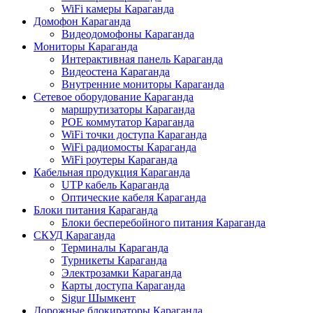
WiFi камеры Караганда
Домофон Караганда
Видеодомофоны Караганда
Мониторы Караганда
Интерактивная панель Караганда
Видеостена Караганда
Внутренние мониторы Караганда
Сетевое оборудование Караганда
маршрутизаторы Караганда
POE коммутатор Караганда
WiFi точки доступа Караганда
WiFi радиомосты Караганда
WiFi роутеры Караганда
Кабельная продукция Караганда
UTP кабель Караганда
Оптические кабеля Караганда
Блоки питания Караганда
Блоки бесперебойного питания Караганда
СКУД Караганда
Терминалы Караганда
Турникеты Караганда
Электрозамки Караганда
Карты доступа Караганда
Sigur Шымкент
Дорожные блокираторы Караганда