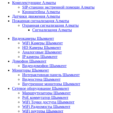
Комплектующие Алматы
SIP-станции экстренной помощи Алматы
Кронштейны Алматы
Датчики движения Алматы
Пожарная сигнализация Алматы
Охранная сигнализация Алматы
Сигнализация Алматы
Видеокамеры Шымкент
WiFi Камеры Шымкент
HD Камеры Шымкент
Аналоговые Шымкент
IP камеры Шымкент
Домофон Шымкент
Видеодомофон Шымкент
Мониторы Шымкент
Интерактивная панель Шымкент
Видеостена Шымкент
Внутренние мониторы Шымкент
Сетевое оборудование Шымкент
Маршрутизаторы Шымкент
PoE коммутатор Шымкент
WiFi Точки доступа Шымкент
WiFi Радиомосты Шымкент
WiFi роутеры Шымкент