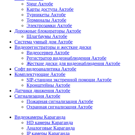
Sigur Актобе
Карты доступа Актобе
Турникеты Актобе
Терминалы Актобе
Электрозамки Актобе
Дорожные блокираторы Актобе
Шлагбаумы Актобе
Система умный дом Актобе
Видеорегистраторы и жесткие диски
Видеосервер Актобе
Регистратор видеонаблюдения Актобе
Жесткие диски для видеонаблюдения Актобе
Софт видеоаналитика Актобе
Комплектующие Актобе
SIP-станции экстренной помощи Актобе
Кронштейны Актобе
Датчики движения Актобе
Сигнализация Актобе
Пожарная сигнализация Актобе
Охранная сигнализация Актобе
Видеокамеры Караганда
HD камеры Караганда
Аналоговые Караганда
IP камеры Караганда