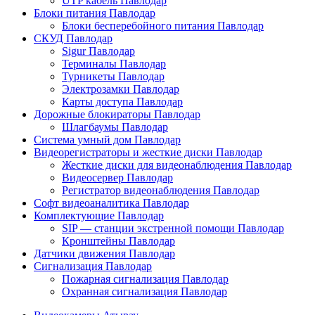
UTP кабель Павлодар
Блоки питания Павлодар
Блоки бесперебойного питания Павлодар
СКУД Павлодар
Sigur Павлодар
Терминалы Павлодар
Турникеты Павлодар
Электрозамки Павлодар
Карты доступа Павлодар
Дорожные блокираторы Павлодар
Шлагбаумы Павлодар
Система умный дом Павлодар
Видеорегистраторы и жесткие диски Павлодар
Жесткие диски для видеонаблюдения Павлодар
Видеосервер Павлодар
Регистратор видеонаблюдения Павлодар
Софт видеоаналитика Павлодар
Комплектующие Павлодар
SIP — станции экстренной помощи Павлодар
Кронштейны Павлодар
Датчики движения Павлодар
Сигнализация Павлодар
Пожарная сигнализация Павлодар
Охранная сигнализация Павлодар