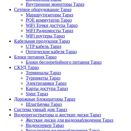
Внутренние мониторы Тараз
Сетевое оборудование Тараз
Маршрутизаторы Тараз
POE коммутатор Тараз
WiFi Точки доступа Тараз
WiFI Радиомосты Тараз
WiFi роутеры Тараз
Кабельная продукция Тараз
UTP кабель Тараз
Оптические кабеля Тараз
Блоки питания Тараз
Блоки бесперебойного питания Тараз
СКУД Тараз
Терминалы Тараз
Турникеты Тараз
Электрозамки Тараз
Карты доступа Тараз
Sigur Тараз
Дорожные блокираторы Тараз
Шлагбаумы Тараз
Система умный дом Тараз
Видеорегистраторы и жесткие диски Тараз
Жесткие диски для видеонаблюдения Тараз
Видеосервер Тараз
Регистратор видеонаблюдения Тараз