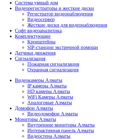
Cистема умный дом
Видеорегистраторы и жесткие диски
Регистратор видеонаблюдения
Видеосервер
Жесткие диски для видеонаблюдения
Софт видеоаналитика
Комплектующие
Кронштейны
SIP-станции экстренной помощи
Датчики движения
Сигнализация
Пожарная сигнализация
Охранная сигнализация
Видеокамеры Алматы
IP камеры Алматы
HD камеры Алматы
WiFi Камеры Алматы
Аналоговые Алматы
Домофон Алматы
Видеодомофон Алматы
Мониторы Алматы
Внутренние мониторы Алматы
Интерактивная панель Алматы
Видеостена Алматы