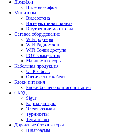
Домофон
Видеодомофон
Мониторы
Видеостена
Интерактивная панель
Внутренние мониторы
Сетевое оборудование
WiFi роутеры
WiFi Радиомосты
WiFi Точки доступа
POE коммутатор
Маршрутизаторы
Кабельная продукция
UTP кабель
Оптические кабеля
Блоки питания
Блоки бесперебойного питания
СКУД
Sigur
Карты доступа
Электрозамки
Турникеты
Терминалы
Дорожные блокираторы
Шлагбаумы