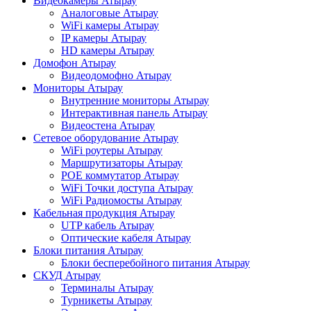
Видеокамеры Атырау
Аналоговые Атырау
WiFi камеры Атырау
IP камеры Атырау
HD камеры Атырау
Домофон Атырау
Видеодомофно Атырау
Мониторы Атырау
Внутренние мониторы Атырау
Интерактивная панель Атырау
Видеостена Атырау
Сетевое оборудование Атырау
WiFi роутеры Атырау
Маршрутизаторы Атырау
POE коммутатор Атырау
WiFi Точки доступа Атырау
WiFi Радиомосты Атырау
Кабельная продукция Атырау
UTP кабель Атырау
Оптические кабеля Атырау
Блоки питания Атырау
Блоки бесперебойного питания Атырау
СКУД Атырау
Терминалы Атырау
Турникеты Атырау