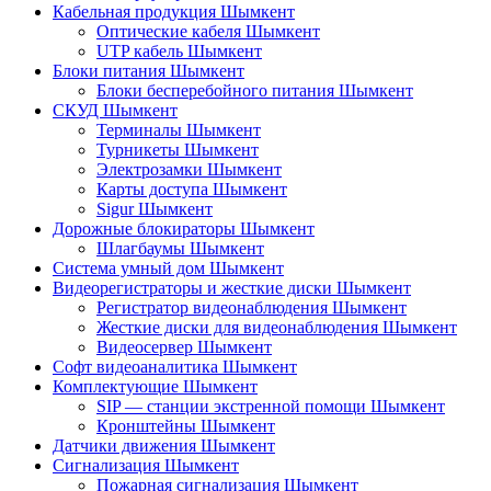
Кабельная продукция Шымкент
Оптические кабеля Шымкент
UTP кабель Шымкент
Блоки питания Шымкент
Блоки бесперебойного питания Шымкент
СКУД Шымкент
Терминалы Шымкент
Турникеты Шымкент
Электрозамки Шымкент
Карты доступа Шымкент
Sigur Шымкент
Дорожные блокираторы Шымкент
Шлагбаумы Шымкент
Система умный дом Шымкент
Видеорегистраторы и жесткие диски Шымкент
Регистратор видеонаблюдения Шымкент
Жесткие диски для видеонаблюдения Шымкент
Видеосервер Шымкент
Софт видеоаналитика Шымкент
Комплектующие Шымкент
SIP — станции экстренной помощи Шымкент
Кронштейны Шымкент
Датчики движения Шымкент
Сигнализация Шымкент
Пожарная сигнализация Шымкент