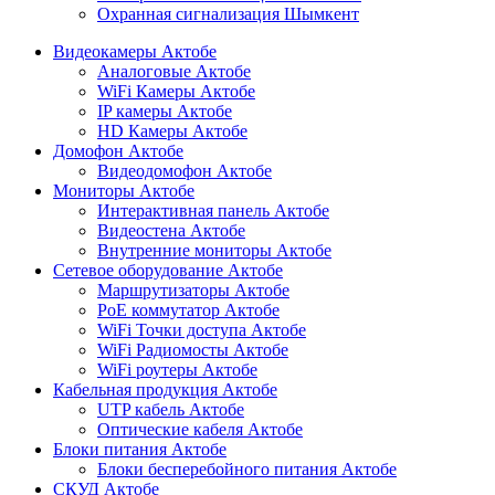
Охранная сигнализация Шымкент
Видеокамеры Актобе
Аналоговые Актобе
WiFi Камеры Актобе
IP камеры Актобе
HD Камеры Актобе
Домофон Актобе
Видеодомофон Актобе
Мониторы Актобе
Интерактивная панель Актобе
Видеостена Актобе
Внутренние мониторы Актобе
Сетевое оборудование Актобе
Маршрутизаторы Актобе
PoE коммутатор Актобе
WiFi Точки доступа Актобе
WiFi Радиомосты Актобе
WiFi роутеры Актобе
Кабельная продукция Актобе
UTP кабель Актобе
Оптические кабеля Актобе
Блоки питания Актобе
Блоки бесперебойного питания Актобе
СКУД Актобе