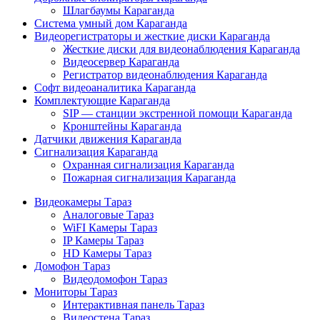
Шлагбаумы Караганда
Система умный дом Караганда
Видеорегистраторы и жесткие диски Караганда
Жесткие диски для видеонаблюдения Караганда
Видеосервер Караганда
Регистратор видеонаблюдения Караганда
Софт видеоаналитика Караганда
Комплектующие Караганда
SIP — станции экстренной помощи Караганда
Кронштейны Караганда
Датчики движения Караганда
Сигнализация Караганда
Охранная сигнализация Караганда
Пожарная сигнализация Караганда
Видеокамеры Тараз
Аналоговые Тараз
WiFI Камеры Тараз
IP Камеры Тараз
HD Камеры Тараз
Домофон Тараз
Видеодомофон Тараз
Мониторы Тараз
Интерактивная панель Тараз
Видеостена Тараз