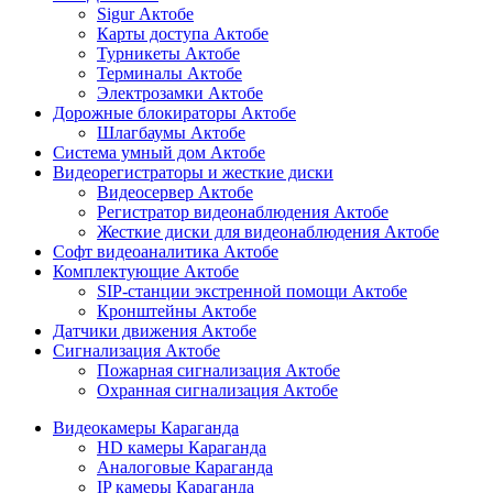
Sigur Актобе
Карты доступа Актобе
Турникеты Актобе
Терминалы Актобе
Электрозамки Актобе
Дорожные блокираторы Актобе
Шлагбаумы Актобе
Система умный дом Актобе
Видеорегистраторы и жесткие диски
Видеосервер Актобе
Регистратор видеонаблюдения Актобе
Жесткие диски для видеонаблюдения Актобе
Софт видеоаналитика Актобе
Комплектующие Актобе
SIP-станции экстренной помощи Актобе
Кронштейны Актобе
Датчики движения Актобе
Сигнализация Актобе
Пожарная сигнализация Актобе
Охранная сигнализация Актобе
Видеокамеры Караганда
HD камеры Караганда
Аналоговые Караганда
IP камеры Караганда