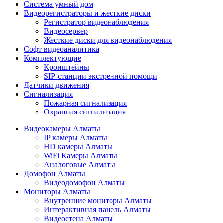
Cистема умный дом
Видеорегистраторы и жесткие диски
Регистратор видеонаблюдения
Видеосервер
Жесткие диски для видеонаблюдения
Софт видеоаналитика
Комплектующие
Кронштейны
SIP-станции экстренной помощи
Датчики движения
Сигнализация
Пожарная сигнализация
Охранная сигнализация
Видеокамеры Алматы
IP камеры Алматы
HD камеры Алматы
WiFi Камеры Алматы
Аналоговые Алматы
Домофон Алматы
Видеодомофон Алматы
Мониторы Алматы
Внутренние мониторы Алматы
Интерактивная панель Алматы
Видеостена Алматы