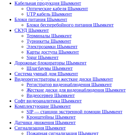
Кабельная продукция Шымкент
Оптические кабеля Шымкент
UTP кабель Шымкент
Блоки питания Шымкент
Блоки бесперебойного питания Шымкент
СКУД Шымкент
Терминалы Шымкент
Турникеты Шымкент
Электрозамки Шымкент
Карты доступа Шымкент
Sigur Шымкент
Дорожные блокираторы Шымкент
Шлагбаумы Шымкент
Система умный дом Шымкент
Видеорегистраторы и жесткие диски Шымкент
Регистратор видеонаблюдения Шымкент
Жесткие диски для видеонаблюдения Шымкент
Видеосервер Шымкент
Софт видеоаналитика Шымкент
Комплектующие Шымкент
SIP — станции экстренной помощи Шымкент
Кронштейны Шымкент
Датчики движения Шымкент
Сигнализация Шымкент
Пожарная сигнализация Шымкент