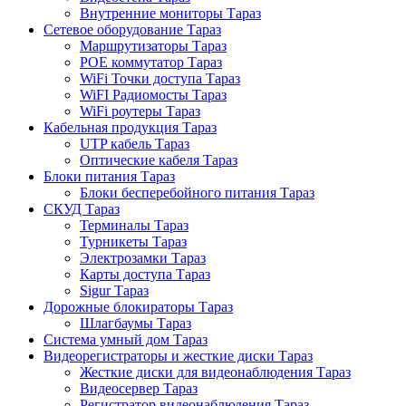
Внутренние мониторы Тараз
Сетевое оборудование Тараз
Маршрутизаторы Тараз
POE коммутатор Тараз
WiFi Точки доступа Тараз
WiFI Радиомосты Тараз
WiFi роутеры Тараз
Кабельная продукция Тараз
UTP кабель Тараз
Оптические кабеля Тараз
Блоки питания Тараз
Блоки бесперебойного питания Тараз
СКУД Тараз
Терминалы Тараз
Турникеты Тараз
Электрозамки Тараз
Карты доступа Тараз
Sigur Тараз
Дорожные блокираторы Тараз
Шлагбаумы Тараз
Система умный дом Тараз
Видеорегистраторы и жесткие диски Тараз
Жесткие диски для видеонаблюдения Тараз
Видеосервер Тараз
Регистратор видеонаблюдения Тараз