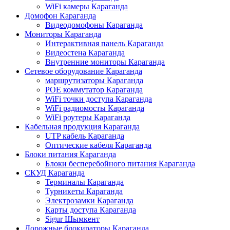
WiFi камеры Караганда
Домофон Караганда
Видеодомофоны Караганда
Мониторы Караганда
Интерактивная панель Караганда
Видеостена Караганда
Внутренние мониторы Караганда
Сетевое оборудование Караганда
маршрутизаторы Караганда
POE коммутатор Караганда
WiFi точки доступа Караганда
WiFi радиомосты Караганда
WiFi роутеры Караганда
Кабельная продукция Караганда
UTP кабель Караганда
Оптические кабеля Караганда
Блоки питания Караганда
Блоки бесперебойного питания Караганда
СКУД Караганда
Терминалы Караганда
Турникеты Караганда
Электрозамки Караганда
Карты доступа Караганда
Sigur Шымкент
Дорожные блокираторы Караганда