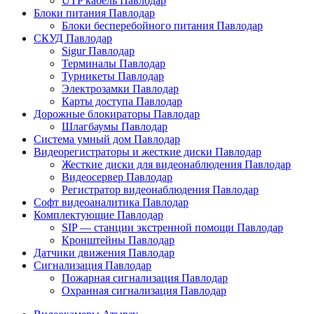
UTP кабель Павлодар
Блоки питания Павлодар
Блоки бесперебойного питания Павлодар
СКУД Павлодар
Sigur Павлодар
Терминалы Павлодар
Турникеты Павлодар
Электрозамки Павлодар
Карты доступа Павлодар
Дорожные блокираторы Павлодар
Шлагбаумы Павлодар
Система умный дом Павлодар
Видеорегистраторы и жесткие диски Павлодар
Жесткие диски для видеонаблюдения Павлодар
Видеосервер Павлодар
Регистратор видеонаблюдения Павлодар
Софт видеоаналитика Павлодар
Комплектующие Павлодар
SIP — станции экстренной помощи Павлодар
Кронштейны Павлодар
Датчики движения Павлодар
Сигнализация Павлодар
Пожарная сигнализация Павлодар
Охранная сигнализация Павлодар