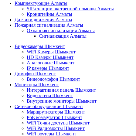
Комплектующие Алматы
SIP-станции экстренной помощи Алматы
Кронштейны Алматы
Датчики движения Алматы
Пожарная сигнализация Алматы
Охранная сигнализация Алматы
Сигнализация Алматы
Видеокамеры Шымкент
WiFi Камеры Шымкент
HD Камеры Шымкент
Аналоговые Шымкент
IP камеры Шымкент
Домофон Шымкент
Видеодомофон Шымкент
Мониторы Шымкент
Интерактивная панель Шымкент
Видеостена Шымкент
Внутренние мониторы Шымкент
Сетевое оборудование Шымкент
Маршрутизаторы Шымкент
PoE коммутатор Шымкент
WiFi Точки доступа Шымкент
WiFi Радиомосты Шымкент
WiFi роутеры Шымкент