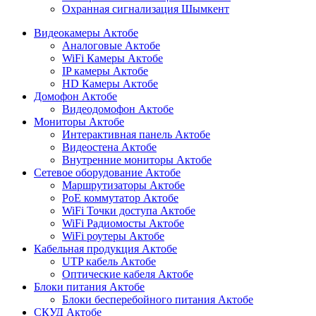
Охранная сигнализация Шымкент
Видеокамеры Актобе
Аналоговые Актобе
WiFi Камеры Актобе
IP камеры Актобе
HD Камеры Актобе
Домофон Актобе
Видеодомофон Актобе
Мониторы Актобе
Интерактивная панель Актобе
Видеостена Актобе
Внутренние мониторы Актобе
Сетевое оборудование Актобе
Маршрутизаторы Актобе
PoE коммутатор Актобе
WiFi Точки доступа Актобе
WiFi Радиомосты Актобе
WiFi роутеры Актобе
Кабельная продукция Актобе
UTP кабель Актобе
Оптические кабеля Актобе
Блоки питания Актобе
Блоки бесперебойного питания Актобе
СКУД Актобе