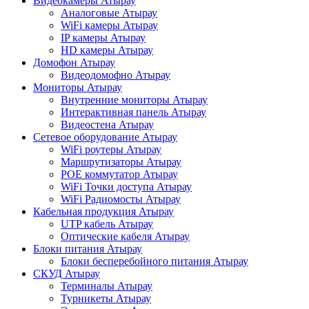
Видеокамеры Атырау
Аналоговые Атырау
WiFi камеры Атырау
IP камеры Атырау
HD камеры Атырау
Домофон Атырау
Видеодомофно Атырау
Мониторы Атырау
Внутренние мониторы Атырау
Интерактивная панель Атырау
Видеостена Атырау
Сетевое оборудование Атырау
WiFi роутеры Атырау
Маршрутизаторы Атырау
POE коммутатор Атырау
WiFi Точки доступа Атырау
WiFi Радиомосты Атырау
Кабельная продукция Атырау
UTP кабель Атырау
Оптические кабеля Атырау
Блоки питания Атырау
Блоки бесперебойного питания Атырау
СКУД Атырау
Терминалы Атырау
Турникеты Атырау