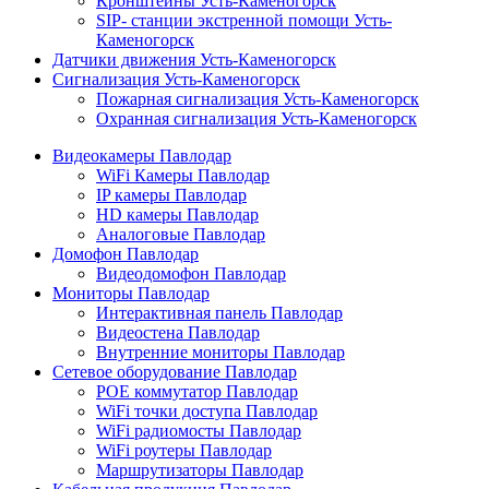
Кронштейны Усть-Каменогорск
SIP- станции экстренной помощи Усть-
Каменогорск
Датчики движения Усть-Каменогорск
Сигнализация Усть-Каменогорск
Пожарная сигнализация Усть-Каменогорск
Охранная сигнализация Усть-Каменогорск
Видеокамеры Павлодар
WiFi Камеры Павлодар
IP камеры Павлодар
HD камеры Павлодар
Аналоговые Павлодар
Домофон Павлодар
Видеодомофон Павлодар
Мониторы Павлодар
Интерактивная панель Павлодар
Видеостена Павлодар
Внутренние мониторы Павлодар
Сетевое оборудование Павлодар
POE коммутатор Павлодар
WiFi точки доступа Павлодар
WiFi радиомосты Павлодар
WiFi роутеры Павлодар
Маршрутизаторы Павлодар