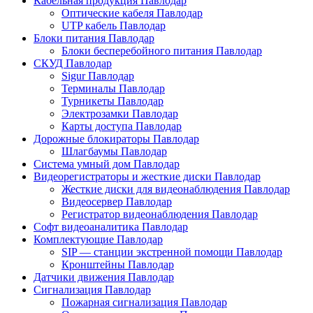
Кабельная продукция Павлодар
Оптические кабеля Павлодар
UTP кабель Павлодар
Блоки питания Павлодар
Блоки бесперебойного питания Павлодар
СКУД Павлодар
Sigur Павлодар
Терминалы Павлодар
Турникеты Павлодар
Электрозамки Павлодар
Карты доступа Павлодар
Дорожные блокираторы Павлодар
Шлагбаумы Павлодар
Система умный дом Павлодар
Видеорегистраторы и жесткие диски Павлодар
Жесткие диски для видеонаблюдения Павлодар
Видеосервер Павлодар
Регистратор видеонаблюдения Павлодар
Софт видеоаналитика Павлодар
Комплектующие Павлодар
SIP — станции экстренной помощи Павлодар
Кронштейны Павлодар
Датчики движения Павлодар
Сигнализация Павлодар
Пожарная сигнализация Павлодар