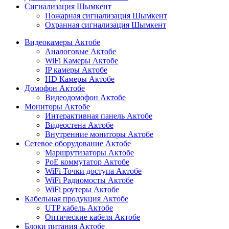
Сигнализация Шымкент
Пожарная сигнализация Шымкент
Охранная сигнализация Шымкент
Видеокамеры Актобе
Аналоговые Актобе
WiFi Камеры Актобе
IP камеры Актобе
HD Камеры Актобе
Домофон Актобе
Видеодомофон Актобе
Мониторы Актобе
Интерактивная панель Актобе
Видеостена Актобе
Внутренние мониторы Актобе
Сетевое оборудование Актобе
Маршрутизаторы Актобе
PoE коммутатор Актобе
WiFi Точки доступа Актобе
WiFi Радиомосты Актобе
WiFi роутеры Актобе
Кабельная продукция Актобе
UTP кабель Актобе
Оптические кабеля Актобе
Блоки питания Актобе