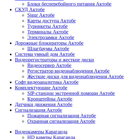
Блоки бесперебойного питания Актобе
СКУД Актобе
Sigur Актобе
Карты доступа Актобе
Турникеты Актобе
Терминалы Актобе
Электрозамки Актобе
Дорожные блокираторы Актобе
Шлагбаумы Актобе
Система умный дом Актобе
Видеорегистраторы и жесткие диски
Видеосервер Актобе
Регистратор видеонаблюдения Актобе
Жесткие диски для видеонаблюдения Актобе
Софт видеоаналитика Актобе
Комплектующие Актобе
SIP-станции экстренной помощи Актобе
Кронштейны Актобе
Датчики движения Актобе
Сигнализация Актобе
Пожарная сигнализация Актобе
Охранная сигнализация Актобе
Видеокамеры Караганда
HD камеры Караганда