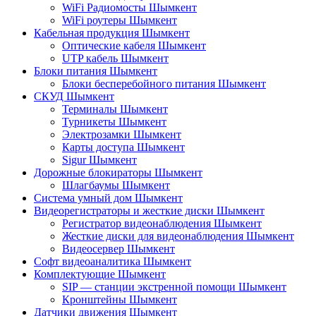
WiFi Радиомосты Шымкент
WiFi роутеры Шымкент
Кабельная продукция Шымкент
Оптические кабеля Шымкент
UTP кабель Шымкент
Блоки питания Шымкент
Блоки бесперебойного питания Шымкент
СКУД Шымкент
Терминалы Шымкент
Турникеты Шымкент
Электрозамки Шымкент
Карты доступа Шымкент
Sigur Шымкент
Дорожные блокираторы Шымкент
Шлагбаумы Шымкент
Система умный дом Шымкент
Видеорегистраторы и жесткие диски Шымкент
Регистратор видеонаблюдения Шымкент
Жесткие диски для видеонаблюдения Шымкент
Видеосервер Шымкент
Софт видеоаналитика Шымкент
Комплектующие Шымкент
SIP — станции экстренной помощи Шымкент
Кронштейны Шымкент
Датчики движения Шымкент