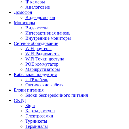
IP камеры
Аналоговые
Домофон
Видеодомофон
Мониторы
Видеостена
Интерактивная панель
Внутренние мониторы
Сетевое оборудование
WiFi роутеры
WiFi Радиомосты
WiFi Точки доступа
POE коммутатор
Маршрутизаторы
Кабельная продукция
UTP кабель
Оптические кабеля
Блоки питания
Блоки бесперебойного питания
СКУД
Sigur
Карты доступа
Электрозамки
Турникеты
Терминалы