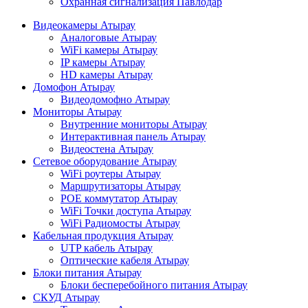
Охранная сигнализация Павлодар
Видеокамеры Атырау
Аналоговые Атырау
WiFi камеры Атырау
IP камеры Атырау
HD камеры Атырау
Домофон Атырау
Видеодомофно Атырау
Мониторы Атырау
Внутренние мониторы Атырау
Интерактивная панель Атырау
Видеостена Атырау
Сетевое оборудование Атырау
WiFi роутеры Атырау
Маршрутизаторы Атырау
POE коммутатор Атырау
WiFi Точки доступа Атырау
WiFi Радиомосты Атырау
Кабельная продукция Атырау
UTP кабель Атырау
Оптические кабеля Атырау
Блоки питания Атырау
Блоки бесперебойного питания Атырау
СКУД Атырау