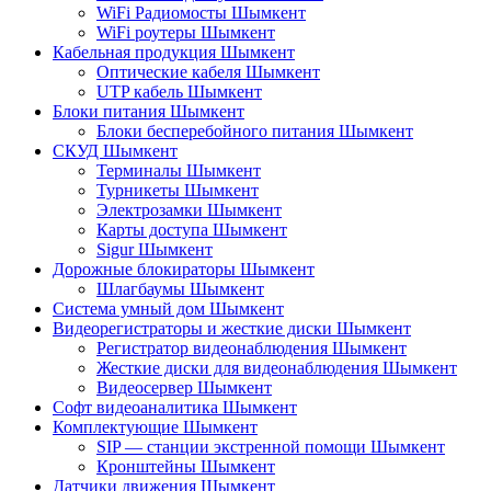
WiFi Радиомосты Шымкент
WiFi роутеры Шымкент
Кабельная продукция Шымкент
Оптические кабеля Шымкент
UTP кабель Шымкент
Блоки питания Шымкент
Блоки бесперебойного питания Шымкент
СКУД Шымкент
Терминалы Шымкент
Турникеты Шымкент
Электрозамки Шымкент
Карты доступа Шымкент
Sigur Шымкент
Дорожные блокираторы Шымкент
Шлагбаумы Шымкент
Система умный дом Шымкент
Видеорегистраторы и жесткие диски Шымкент
Регистратор видеонаблюдения Шымкент
Жесткие диски для видеонаблюдения Шымкент
Видеосервер Шымкент
Софт видеоаналитика Шымкент
Комплектующие Шымкент
SIP — станции экстренной помощи Шымкент
Кронштейны Шымкент
Датчики движения Шымкент