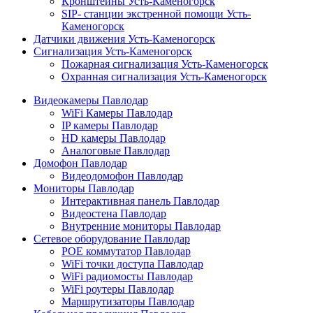
Кронштейны Усть-Каменогорск
SIP- станции экстренной помощи Усть-
Каменогорск
Датчики движения Усть-Каменогорск
Сигнализация Усть-Каменогорск
Пожарная сигнализация Усть-Каменогорск
Охранная сигнализация Усть-Каменогорск
Видеокамеры Павлодар
WiFi Камеры Павлодар
IP камеры Павлодар
HD камеры Павлодар
Аналоговые Павлодар
Домофон Павлодар
Видеодомофон Павлодар
Мониторы Павлодар
Интерактивная панель Павлодар
Видеостена Павлодар
Внутренние мониторы Павлодар
Сетевое оборудование Павлодар
POE коммутатор Павлодар
WiFi точки доступа Павлодар
WiFi радиомосты Павлодар
WiFi роутеры Павлодар
Маршрутизаторы Павлодар