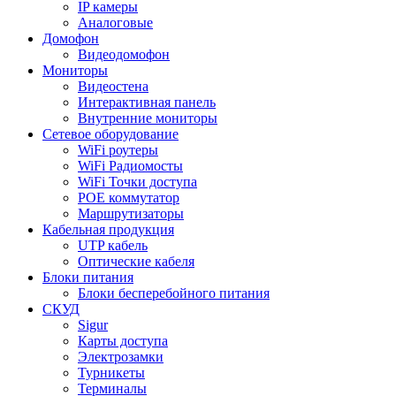
IP камеры
Аналоговые
Домофон
Видеодомофон
Мониторы
Видеостена
Интерактивная панель
Внутренние мониторы
Сетевое оборудование
WiFi роутеры
WiFi Радиомосты
WiFi Точки доступа
POE коммутатор
Маршрутизаторы
Кабельная продукция
UTP кабель
Оптические кабеля
Блоки питания
Блоки бесперебойного питания
СКУД
Sigur
Карты доступа
Электрозамки
Турникеты
Терминалы