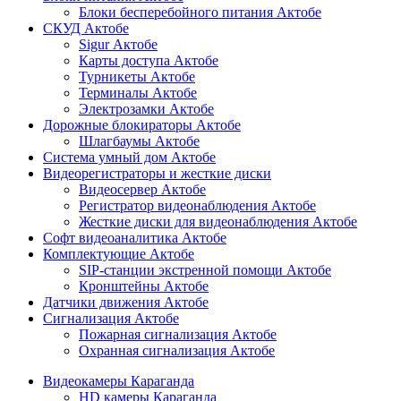
Блоки бесперебойного питания Актобе
СКУД Актобе
Sigur Актобе
Карты доступа Актобе
Турникеты Актобе
Терминалы Актобе
Электрозамки Актобе
Дорожные блокираторы Актобе
Шлагбаумы Актобе
Система умный дом Актобе
Видеорегистраторы и жесткие диски
Видеосервер Актобе
Регистратор видеонаблюдения Актобе
Жесткие диски для видеонаблюдения Актобе
Софт видеоаналитика Актобе
Комплектующие Актобе
SIP-станции экстренной помощи Актобе
Кронштейны Актобе
Датчики движения Актобе
Сигнализация Актобе
Пожарная сигнализация Актобе
Охранная сигнализация Актобе
Видеокамеры Караганда
HD камеры Караганда