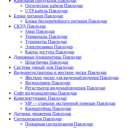
Кабельная продукция Павлодар
Оптические кабеля Павлодар
UTP кабель Павлодар
Блоки питания Павлодар
Блоки бесперебойного питания Павлодар
СКУД Павлодар
Sigur Павлодар
Терминалы Павлодар
Турникеты Павлодар
Электрозамки Павлодар
Карты доступа Павлодар
Дорожные блокираторы Павлодар
Шлагбаумы Павлодар
Система умный дом Павлодар
Видеорегистраторы и жесткие диски Павлодар
Жесткие диски для видеонаблюдения Павлодар
Видеосервер Павлодар
Регистратор видеонаблюдения Павлодар
Софт видеоаналитика Павлодар
Комплектующие Павлодар
SIP — станции экстренной помощи Павлодар
Кронштейны Павлодар
Датчики движения Павлодар
Сигнализация Павлодар
Пожарная сигнализация Павлодар