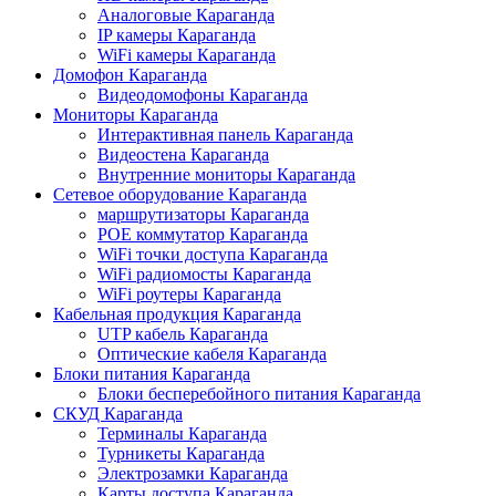
Аналоговые Караганда
IP камеры Караганда
WiFi камеры Караганда
Домофон Караганда
Видеодомофоны Караганда
Мониторы Караганда
Интерактивная панель Караганда
Видеостена Караганда
Внутренние мониторы Караганда
Сетевое оборудование Караганда
маршрутизаторы Караганда
POE коммутатор Караганда
WiFi точки доступа Караганда
WiFi радиомосты Караганда
WiFi роутеры Караганда
Кабельная продукция Караганда
UTP кабель Караганда
Оптические кабеля Караганда
Блоки питания Караганда
Блоки бесперебойного питания Караганда
СКУД Караганда
Терминалы Караганда
Турникеты Караганда
Электрозамки Караганда
Карты доступа Караганда