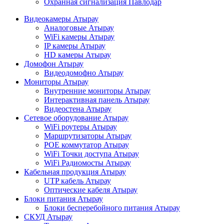
Охранная сигнализация Павлодар
Видеокамеры Атырау
Аналоговые Атырау
WiFi камеры Атырау
IP камеры Атырау
HD камеры Атырау
Домофон Атырау
Видеодомофно Атырау
Мониторы Атырау
Внутренние мониторы Атырау
Интерактивная панель Атырау
Видеостена Атырау
Сетевое оборудование Атырау
WiFi роутеры Атырау
Маршрутизаторы Атырау
POE коммутатор Атырау
WiFi Точки доступа Атырау
WiFi Радиомосты Атырау
Кабельная продукция Атырау
UTP кабель Атырау
Оптические кабеля Атырау
Блоки питания Атырау
Блоки бесперебойного питания Атырау
СКУД Атырау