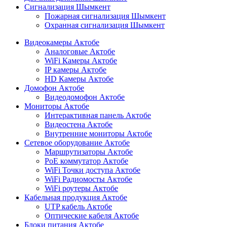
Сигнализация Шымкент
Пожарная сигнализация Шымкент
Охранная сигнализация Шымкент
Видеокамеры Актобе
Аналоговые Актобе
WiFi Камеры Актобе
IP камеры Актобе
HD Камеры Актобе
Домофон Актобе
Видеодомофон Актобе
Мониторы Актобе
Интерактивная панель Актобе
Видеостена Актобе
Внутренние мониторы Актобе
Сетевое оборудование Актобе
Маршрутизаторы Актобе
PoE коммутатор Актобе
WiFi Точки доступа Актобе
WiFi Радиомосты Актобе
WiFi роутеры Актобе
Кабельная продукция Актобе
UTP кабель Актобе
Оптические кабеля Актобе
Блоки питания Актобе