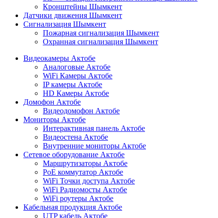
Кронштейны Шымкент
Датчики движения Шымкент
Сигнализация Шымкент
Пожарная сигнализация Шымкент
Охранная сигнализация Шымкент
Видеокамеры Актобе
Аналоговые Актобе
WiFi Камеры Актобе
IP камеры Актобе
HD Камеры Актобе
Домофон Актобе
Видеодомофон Актобе
Мониторы Актобе
Интерактивная панель Актобе
Видеостена Актобе
Внутренние мониторы Актобе
Сетевое оборудование Актобе
Маршрутизаторы Актобе
PoE коммутатор Актобе
WiFi Точки доступа Актобе
WiFi Радиомосты Актобе
WiFi роутеры Актобе
Кабельная продукция Актобе
UTP кабель Актобе