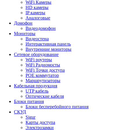
WiFi Камеры
HD камеры
IP камеры
Аналоговые
Домофон
Видеодомофон
Мониторы
Видеостена
Интерактивная панель
Внутренние мониторы
Сетевое оборудование
WiFi роутеры
WiFi Радиомосты
WiFi Точки доступа
POE коммутатор
Маршрутизаторы
Кабельная продукция
UTP кабель
Оптические кабеля
Блоки питания
Блоки бесперебойного питания
СКУД
Sigur
Карты доступа
Электрозамки