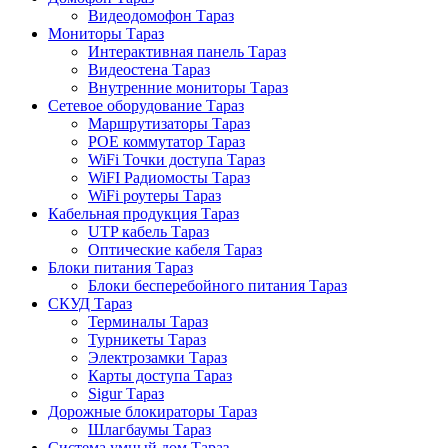
Видеодомофон Тараз
Мониторы Тараз
Интерактивная панель Тараз
Видеостена Тараз
Внутренние мониторы Тараз
Сетевое оборудование Тараз
Маршрутизаторы Тараз
POE коммутатор Тараз
WiFi Точки доступа Тараз
WiFI Радиомосты Тараз
WiFi роутеры Тараз
Кабельная продукция Тараз
UTP кабель Тараз
Оптические кабеля Тараз
Блоки питания Тараз
Блоки бесперебойного питания Тараз
СКУД Тараз
Терминалы Тараз
Турникеты Тараз
Электрозамки Тараз
Карты доступа Тараз
Sigur Тараз
Дорожные блокираторы Тараз
Шлагбаумы Тараз
Система умный дом Тараз