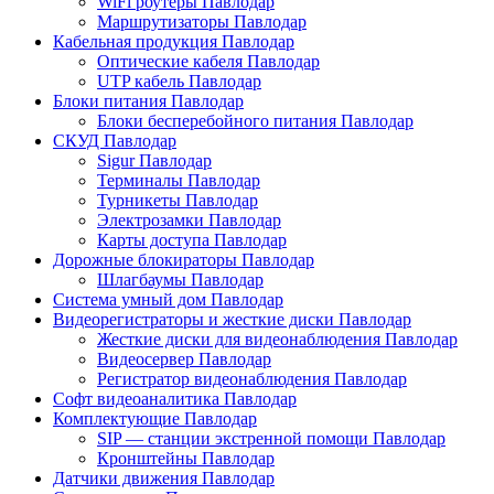
WiFi роутеры Павлодар
Маршрутизаторы Павлодар
Кабельная продукция Павлодар
Оптические кабеля Павлодар
UTP кабель Павлодар
Блоки питания Павлодар
Блоки бесперебойного питания Павлодар
СКУД Павлодар
Sigur Павлодар
Терминалы Павлодар
Турникеты Павлодар
Электрозамки Павлодар
Карты доступа Павлодар
Дорожные блокираторы Павлодар
Шлагбаумы Павлодар
Система умный дом Павлодар
Видеорегистраторы и жесткие диски Павлодар
Жесткие диски для видеонаблюдения Павлодар
Видеосервер Павлодар
Регистратор видеонаблюдения Павлодар
Софт видеоаналитика Павлодар
Комплектующие Павлодар
SIP — станции экстренной помощи Павлодар
Кронштейны Павлодар
Датчики движения Павлодар