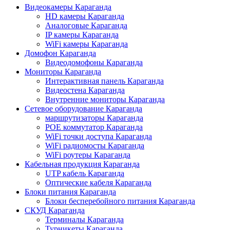
Видеокамеры Караганда
HD камеры Караганда
Аналоговые Караганда
IP камеры Караганда
WiFi камеры Караганда
Домофон Караганда
Видеодомофоны Караганда
Мониторы Караганда
Интерактивная панель Караганда
Видеостена Караганда
Внутренние мониторы Караганда
Сетевое оборудование Караганда
маршрутизаторы Караганда
POE коммутатор Караганда
WiFi точки доступа Караганда
WiFi радиомосты Караганда
WiFi роутеры Караганда
Кабельная продукция Караганда
UTP кабель Караганда
Оптические кабеля Караганда
Блоки питания Караганда
Блоки бесперебойного питания Караганда
СКУД Караганда
Терминалы Караганда
Турникеты Караганда