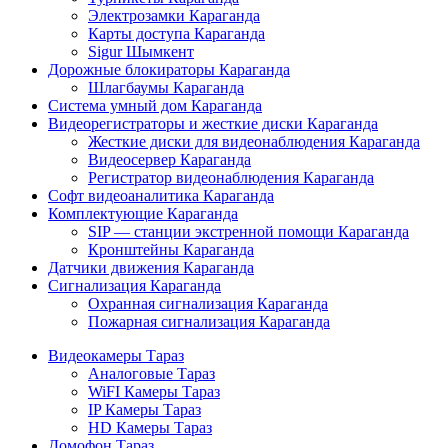
Электрозамки Караганда
Карты доступа Караганда
Sigur Шымкент
Дорожные блокираторы Караганда
Шлагбаумы Караганда
Система умный дом Караганда
Видеорегистраторы и жесткие диски Караганда
Жесткие диски для видеонаблюдения Караганда
Видеосервер Караганда
Регистратор видеонаблюдения Караганда
Софт видеоаналитика Караганда
Комплектующие Караганда
SIP — станции экстренной помощи Караганда
Кронштейны Караганда
Датчики движения Караганда
Сигнализация Караганда
Охранная сигнализация Караганда
Пожарная сигнализация Караганда
Видеокамеры Тараз
Аналоговые Тараз
WiFI Камеры Тараз
IP Камеры Тараз
HD Камеры Тараз
Домофон Тараз