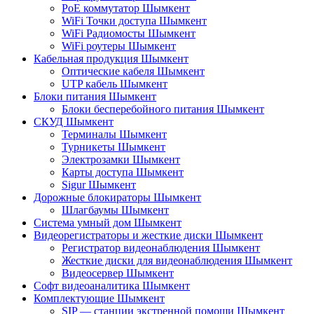
PoE коммутатор Шымкент
WiFi Точки доступа Шымкент
WiFi Радиомосты Шымкент
WiFi роутеры Шымкент
Кабельная продукция Шымкент
Оптические кабеля Шымкент
UTP кабель Шымкент
Блоки питания Шымкент
Блоки бесперебойного питания Шымкент
СКУД Шымкент
Терминалы Шымкент
Турникеты Шымкент
Электрозамки Шымкент
Карты доступа Шымкент
Sigur Шымкент
Дорожные блокираторы Шымкент
Шлагбаумы Шымкент
Система умный дом Шымкент
Видеорегистраторы и жесткие диски Шымкент
Регистратор видеонаблюдения Шымкент
Жесткие диски для видеонаблюдения Шымкент
Видеосервер Шымкент
Софт видеоаналитика Шымкент
Комплектующие Шымкент
SIP — станции экстренной помощи Шымкент