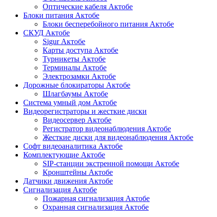
Оптические кабеля Актобе
Блоки питания Актобе
Блоки бесперебойного питания Актобе
СКУД Актобе
Sigur Актобе
Карты доступа Актобе
Турникеты Актобе
Терминалы Актобе
Электрозамки Актобе
Дорожные блокираторы Актобе
Шлагбаумы Актобе
Система умный дом Актобе
Видеорегистраторы и жесткие диски
Видеосервер Актобе
Регистратор видеонаблюдения Актобе
Жесткие диски для видеонаблюдения Актобе
Софт видеоаналитика Актобе
Комплектующие Актобе
SIP-станции экстренной помощи Актобе
Кронштейны Актобе
Датчики движения Актобе
Сигнализация Актобе
Пожарная сигнализация Актобе
Охранная сигнализация Актобе