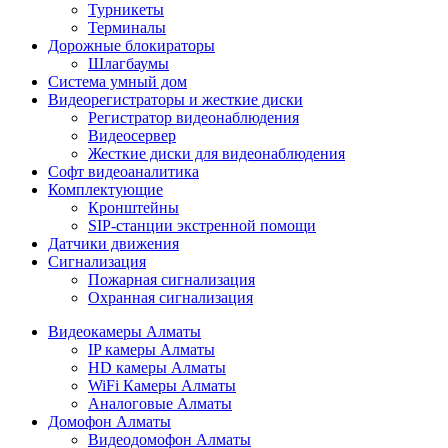
Турникеты
Терминалы
Дорожные блокираторы
Шлагбаумы
Cистема умный дом
Видеорегистраторы и жесткие диски
Регистратор видеонаблюдения
Видеосервер
Жесткие диски для видеонаблюдения
Софт видеоаналитика
Комплектующие
Кронштейны
SIP-станции экстренной помощи
Датчики движения
Сигнализация
Пожарная сигнализация
Охранная сигнализация
Видеокамеры Алматы
IP камеры Алматы
HD камеры Алматы
WiFi Камеры Алматы
Аналоговые Алматы
Домофон Алматы
Видеодомофон Алматы