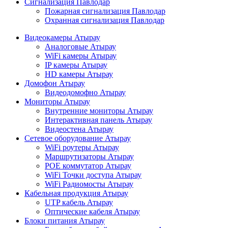
Сигнализация Павлодар
Пожарная сигнализация Павлодар
Охранная сигнализация Павлодар
Видеокамеры Атырау
Аналоговые Атырау
WiFi камеры Атырау
IP камеры Атырау
HD камеры Атырау
Домофон Атырау
Видеодомофно Атырау
Мониторы Атырау
Внутренние мониторы Атырау
Интерактивная панель Атырау
Видеостена Атырау
Сетевое оборудование Атырау
WiFi роутеры Атырау
Маршрутизаторы Атырау
POE коммутатор Атырау
WiFi Точки доступа Атырау
WiFi Радиомосты Атырау
Кабельная продукция Атырау
UTP кабель Атырау
Оптические кабеля Атырау
Блоки питания Атырау