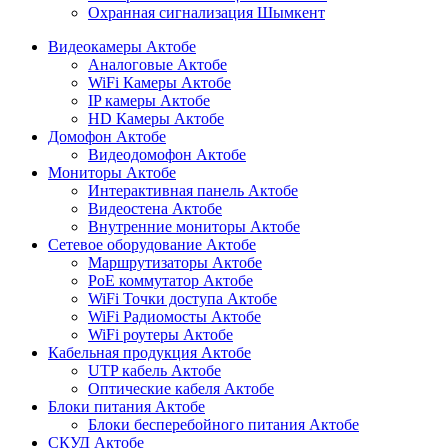
Охранная сигнализация Шымкент
Видеокамеры Актобе
Аналоговые Актобе
WiFi Камеры Актобе
IP камеры Актобе
HD Камеры Актобе
Домофон Актобе
Видеодомофон Актобе
Мониторы Актобе
Интерактивная панель Актобе
Видеостена Актобе
Внутренние мониторы Актобе
Сетевое оборудование Актобе
Маршрутизаторы Актобе
PoE коммутатор Актобе
WiFi Точки доступа Актобе
WiFi Радиомосты Актобе
WiFi роутеры Актобе
Кабельная продукция Актобе
UTP кабель Актобе
Оптические кабеля Актобе
Блоки питания Актобе
Блоки бесперебойного питания Актобе
СКУД Актобе