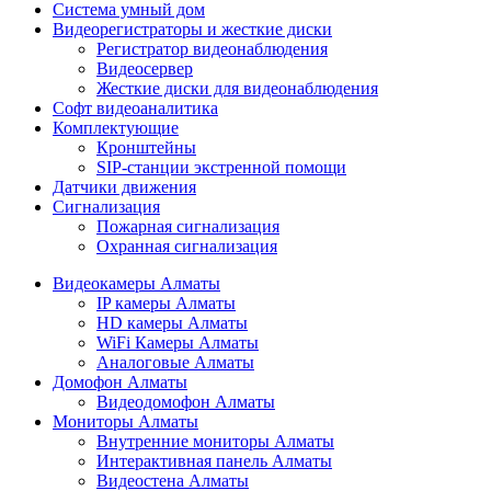
Cистема умный дом
Видеорегистраторы и жесткие диски
Регистратор видеонаблюдения
Видеосервер
Жесткие диски для видеонаблюдения
Софт видеоаналитика
Комплектующие
Кронштейны
SIP-станции экстренной помощи
Датчики движения
Сигнализация
Пожарная сигнализация
Охранная сигнализация
Видеокамеры Алматы
IP камеры Алматы
HD камеры Алматы
WiFi Камеры Алматы
Аналоговые Алматы
Домофон Алматы
Видеодомофон Алматы
Мониторы Алматы
Внутренние мониторы Алматы
Интерактивная панель Алматы
Видеостена Алматы