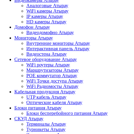
Видеокамеры Атырау
Аналоговые Атырау
WiFi камеры Атырау
IP камеры Атырау
HD камеры Атырау
Домофон Атырау
Видеодомофно Атырау
Мониторы Атырау
Внутренние мониторы Атырау
Интерактивная панель Атырау
Видеостена Атырау
Сетевое оборудование Атырау
WiFi роутеры Атырау
Маршрутизаторы Атырау
POE коммутатор Атырау
WiFi Точки доступа Атырау
WiFi Радиомосты Атырау
Кабельная продукция Атырау
UTP кабель Атырау
Оптические кабеля Атырау
Блоки питания Атырау
Блоки бесперебойного питания Атырау
СКУД Атырау
Терминалы Атырау
Турникеты Атырау