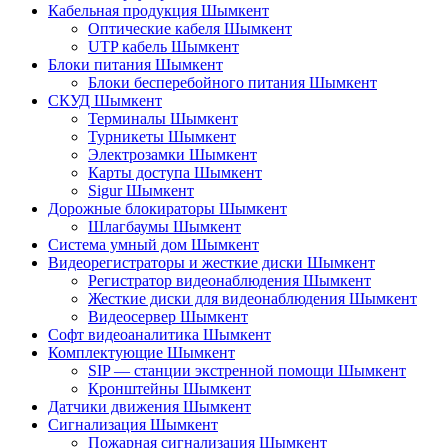
Кабельная продукция Шымкент
Оптические кабеля Шымкент
UTP кабель Шымкент
Блоки питания Шымкент
Блоки бесперебойного питания Шымкент
СКУД Шымкент
Терминалы Шымкент
Турникеты Шымкент
Электрозамки Шымкент
Карты доступа Шымкент
Sigur Шымкент
Дорожные блокираторы Шымкент
Шлагбаумы Шымкент
Система умный дом Шымкент
Видеорегистраторы и жесткие диски Шымкент
Регистратор видеонаблюдения Шымкент
Жесткие диски для видеонаблюдения Шымкент
Видеосервер Шымкент
Софт видеоаналитика Шымкент
Комплектующие Шымкент
SIP — станции экстренной помощи Шымкент
Кронштейны Шымкент
Датчики движения Шымкент
Сигнализация Шымкент
Пожарная сигнализация Шымкент