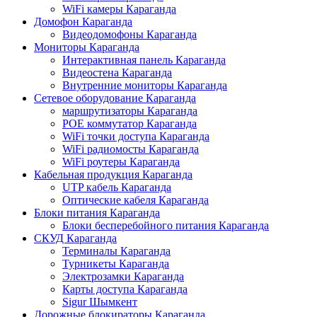
WiFi камеры Караганда
Домофон Караганда
Видеодомофоны Караганда
Мониторы Караганда
Интерактивная панель Караганда
Видеостена Караганда
Внутренние мониторы Караганда
Сетевое оборудование Караганда
маршрутизаторы Караганда
POE коммутатор Караганда
WiFi точки доступа Караганда
WiFi радиомосты Караганда
WiFi роутеры Караганда
Кабельная продукция Караганда
UTP кабель Караганда
Оптические кабеля Караганда
Блоки питания Караганда
Блоки бесперебойного питания Караганда
СКУД Караганда
Терминалы Караганда
Турникеты Караганда
Электрозамки Караганда
Карты доступа Караганда
Sigur Шымкент
Дорожные блокираторы Караганда