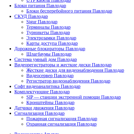
UTP кабель Павлодар
Блоки питания Павлодар
Блоки бесперебойного питания Павлодар
СКУД Павлодар
Sigur Павлодар
Терминалы Павлодар
Турникеты Павлодар
Электрозамки Павлодар
Карты доступа Павлодар
Дорожные блокираторы Павлодар
Шлагбаумы Павлодар
Система умный дом Павлодар
Видеорегистраторы и жесткие диски Павлодар
Жесткие диски для видеонаблюдения Павлодар
Видеосервер Павлодар
Регистратор видеонаблюдения Павлодар
Софт видеоаналитика Павлодар
Комплектующие Павлодар
SIP — станции экстренной помощи Павлодар
Кронштейны Павлодар
Датчики движения Павлодар
Сигнализация Павлодар
Пожарная сигнализация Павлодар
Охранная сигнализация Павлодар