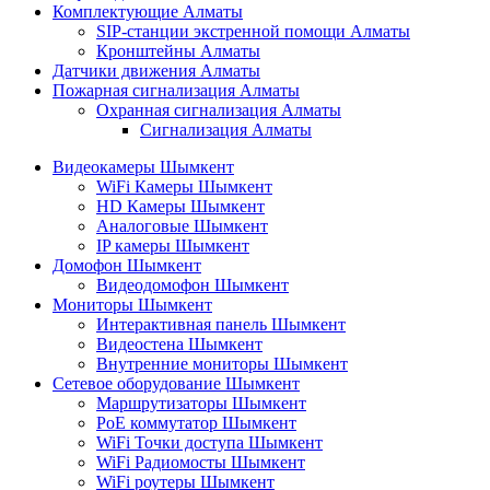
Комплектующие Алматы
SIP-станции экстренной помощи Алматы
Кронштейны Алматы
Датчики движения Алматы
Пожарная сигнализация Алматы
Охранная сигнализация Алматы
Сигнализация Алматы
Видеокамеры Шымкент
WiFi Камеры Шымкент
HD Камеры Шымкент
Аналоговые Шымкент
IP камеры Шымкент
Домофон Шымкент
Видеодомофон Шымкент
Мониторы Шымкент
Интерактивная панель Шымкент
Видеостена Шымкент
Внутренние мониторы Шымкент
Сетевое оборудование Шымкент
Маршрутизаторы Шымкент
PoE коммутатор Шымкент
WiFi Точки доступа Шымкент
WiFi Радиомосты Шымкент
WiFi роутеры Шымкент