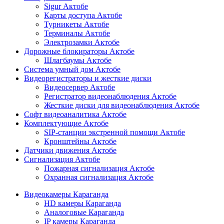
Sigur Актобе
Карты доступа Актобе
Турникеты Актобе
Терминалы Актобе
Электрозамки Актобе
Дорожные блокираторы Актобе
Шлагбаумы Актобе
Система умный дом Актобе
Видеорегистраторы и жесткие диски
Видеосервер Актобе
Регистратор видеонаблюдения Актобе
Жесткие диски для видеонаблюдения Актобе
Софт видеоаналитика Актобе
Комплектующие Актобе
SIP-станции экстренной помощи Актобе
Кронштейны Актобе
Датчики движения Актобе
Сигнализация Актобе
Пожарная сигнализация Актобе
Охранная сигнализация Актобе
Видеокамеры Караганда
HD камеры Караганда
Аналоговые Караганда
IP камеры Караганда