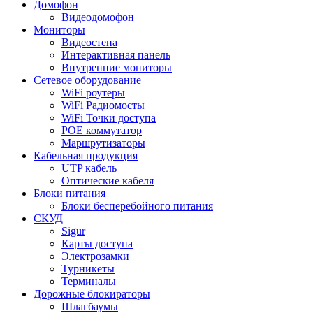
Домофон
Видеодомофон
Мониторы
Видеостена
Интерактивная панель
Внутренние мониторы
Сетевое оборудование
WiFi роутеры
WiFi Радиомосты
WiFi Точки доступа
POE коммутатор
Маршрутизаторы
Кабельная продукция
UTP кабель
Оптические кабеля
Блоки питания
Блоки бесперебойного питания
СКУД
Sigur
Карты доступа
Электрозамки
Турникеты
Терминалы
Дорожные блокираторы
Шлагбаумы