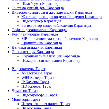
Шлагбаумы Караганда
Система умный дом Караганда
Видеорегистраторы и жесткие диски Караганда
Жесткие диски для видеонаблюдения Караганда
Видеосервер Караганда
Регистратор видеонаблюдения Караганда
Софт видеоаналитика Караганда
Комплектующие Караганда
SIP — станции экстренной помощи Караганда
Кронштейны Караганда
Датчики движения Караганда
Сигнализация Караганда
Охранная сигнализация Караганда
Пожарная сигнализация Караганда
Видеокамеры Тараз
Аналоговые Тараз
WiFI Камеры Тараз
IP Камеры Тараз
HD Камеры Тараз
Домофон Тараз
Видеодомофон Тараз
Мониторы Тараз
Интерактивная панель Тараз
Видеостена Тараз