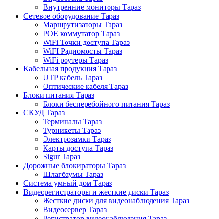
Внутренние мониторы Тараз
Сетевое оборудование Тараз
Маршрутизаторы Тараз
POE коммутатор Тараз
WiFi Точки доступа Тараз
WiFI Радиомосты Тараз
WiFi роутеры Тараз
Кабельная продукция Тараз
UTP кабель Тараз
Оптические кабеля Тараз
Блоки питания Тараз
Блоки бесперебойного питания Тараз
СКУД Тараз
Терминалы Тараз
Турникеты Тараз
Электрозамки Тараз
Карты доступа Тараз
Sigur Тараз
Дорожные блокираторы Тараз
Шлагбаумы Тараз
Система умный дом Тараз
Видеорегистраторы и жесткие диски Тараз
Жесткие диски для видеонаблюдения Тараз
Видеосервер Тараз
Регистратор видеонаблюдения Тараз