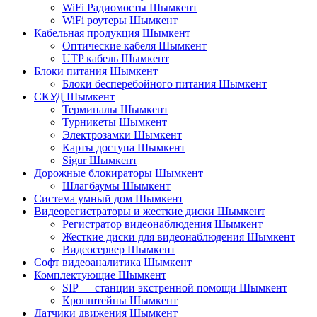
WiFi Радиомосты Шымкент
WiFi роутеры Шымкент
Кабельная продукция Шымкент
Оптические кабеля Шымкент
UTP кабель Шымкент
Блоки питания Шымкент
Блоки бесперебойного питания Шымкент
СКУД Шымкент
Терминалы Шымкент
Турникеты Шымкент
Электрозамки Шымкент
Карты доступа Шымкент
Sigur Шымкент
Дорожные блокираторы Шымкент
Шлагбаумы Шымкент
Система умный дом Шымкент
Видеорегистраторы и жесткие диски Шымкент
Регистратор видеонаблюдения Шымкент
Жесткие диски для видеонаблюдения Шымкент
Видеосервер Шымкент
Софт видеоаналитика Шымкент
Комплектующие Шымкент
SIP — станции экстренной помощи Шымкент
Кронштейны Шымкент
Датчики движения Шымкент