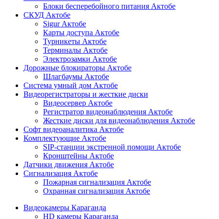
Блоки бесперебойного питания Актобе
СКУД Актобе
Sigur Актобе
Карты доступа Актобе
Турникеты Актобе
Терминалы Актобе
Электрозамки Актобе
Дорожные блокираторы Актобе
Шлагбаумы Актобе
Система умный дом Актобе
Видеорегистраторы и жесткие диски
Видеосервер Актобе
Регистратор видеонаблюдения Актобе
Жесткие диски для видеонаблюдения Актобе
Софт видеоаналитика Актобе
Комплектующие Актобе
SIP-станции экстренной помощи Актобе
Кронштейны Актобе
Датчики движения Актобе
Сигнализация Актобе
Пожарная сигнализация Актобе
Охранная сигнализация Актобе
Видеокамеры Караганда
HD камеры Караганда