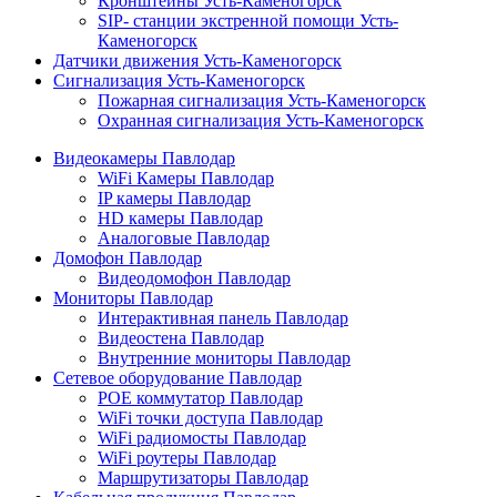
Кронштейны Усть-Каменогорск
SIP- станции экстренной помощи Усть-
Каменогорск
Датчики движения Усть-Каменогорск
Сигнализация Усть-Каменогорск
Пожарная сигнализация Усть-Каменогорск
Охранная сигнализация Усть-Каменогорск
Видеокамеры Павлодар
WiFi Камеры Павлодар
IP камеры Павлодар
HD камеры Павлодар
Аналоговые Павлодар
Домофон Павлодар
Видеодомофон Павлодар
Мониторы Павлодар
Интерактивная панель Павлодар
Видеостена Павлодар
Внутренние мониторы Павлодар
Сетевое оборудование Павлодар
POE коммутатор Павлодар
WiFi точки доступа Павлодар
WiFi радиомосты Павлодар
WiFi роутеры Павлодар
Маршрутизаторы Павлодар