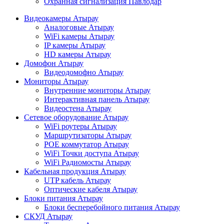
Охранная сигнализация Павлодар
Видеокамеры Атырау
Аналоговые Атырау
WiFi камеры Атырау
IP камеры Атырау
HD камеры Атырау
Домофон Атырау
Видеодомофно Атырау
Мониторы Атырау
Внутренние мониторы Атырау
Интерактивная панель Атырау
Видеостена Атырау
Сетевое оборудование Атырау
WiFi роутеры Атырау
Маршрутизаторы Атырау
POE коммутатор Атырау
WiFi Точки доступа Атырау
WiFi Радиомосты Атырау
Кабельная продукция Атырау
UTP кабель Атырау
Оптические кабеля Атырау
Блоки питания Атырау
Блоки бесперебойного питания Атырау
СКУД Атырау