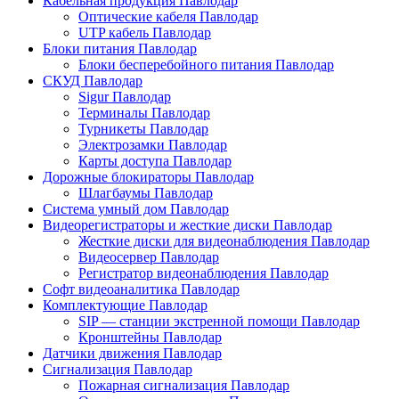
Кабельная продукция Павлодар
Оптические кабеля Павлодар
UTP кабель Павлодар
Блоки питания Павлодар
Блоки бесперебойного питания Павлодар
СКУД Павлодар
Sigur Павлодар
Терминалы Павлодар
Турникеты Павлодар
Электрозамки Павлодар
Карты доступа Павлодар
Дорожные блокираторы Павлодар
Шлагбаумы Павлодар
Система умный дом Павлодар
Видеорегистраторы и жесткие диски Павлодар
Жесткие диски для видеонаблюдения Павлодар
Видеосервер Павлодар
Регистратор видеонаблюдения Павлодар
Софт видеоаналитика Павлодар
Комплектующие Павлодар
SIP — станции экстренной помощи Павлодар
Кронштейны Павлодар
Датчики движения Павлодар
Сигнализация Павлодар
Пожарная сигнализация Павлодар