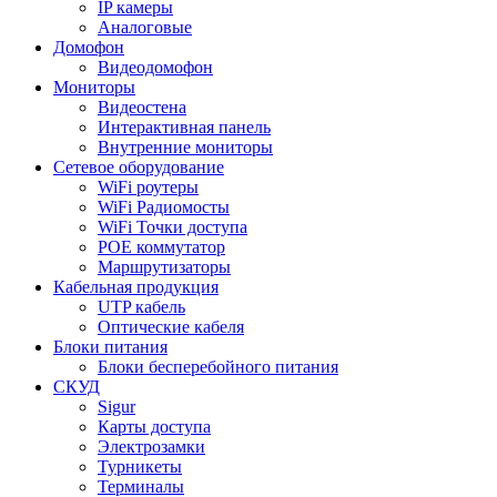
IP камеры
Аналоговые
Домофон
Видеодомофон
Мониторы
Видеостена
Интерактивная панель
Внутренние мониторы
Сетевое оборудование
WiFi роутеры
WiFi Радиомосты
WiFi Точки доступа
POE коммутатор
Маршрутизаторы
Кабельная продукция
UTP кабель
Оптические кабеля
Блоки питания
Блоки бесперебойного питания
СКУД
Sigur
Карты доступа
Электрозамки
Турникеты
Терминалы