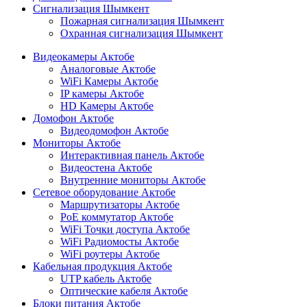
Сигнализация Шымкент
Пожарная сигнализация Шымкент
Охранная сигнализация Шымкент
Видеокамеры Актобе
Аналоговые Актобе
WiFi Камеры Актобе
IP камеры Актобе
HD Камеры Актобе
Домофон Актобе
Видеодомофон Актобе
Мониторы Актобе
Интерактивная панель Актобе
Видеостена Актобе
Внутренние мониторы Актобе
Сетевое оборудование Актобе
Маршрутизаторы Актобе
PoE коммутатор Актобе
WiFi Точки доступа Актобе
WiFi Радиомосты Актобе
WiFi роутеры Актобе
Кабельная продукция Актобе
UTP кабель Актобе
Оптические кабеля Актобе
Блоки питания Актобе