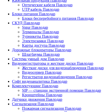
Кабельная продукция Павлодар
Оптические кабеля Павлодар
UTP кабель Павлодар
Блоки питания Павлодар
Блоки бесперебойного питания Павлодар
СКУД Павлодар
Sigur Павлодар
Терминалы Павлодар
Турникеты Павлодар
Электрозамки Павлодар
Карты доступа Павлодар
Дорожные блокираторы Павлодар
Шлагбаумы Павлодар
Система умный дом Павлодар
Видеорегистраторы и жесткие диски Павлодар
Жесткие диски для видеонаблюдения Павлодар
Видеосервер Павлодар
Регистратор видеонаблюдения Павлодар
Софт видеоаналитика Павлодар
Комплектующие Павлодар
SIP — станции экстренной помощи Павлодар
Кронштейны Павлодар
Датчики движения Павлодар
Сигнализация Павлодар
Пожарная сигнализация Павлодар