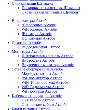
Сигнализация Шымкент
Пожарная сигнализация Шымкент
Охранная сигнализация Шымкент
Видеокамеры Актобе
Аналоговые Актобе
WiFi Камеры Актобе
IP камеры Актобе
HD Камеры Актобе
Домофон Актобе
Видеодомофон Актобе
Мониторы Актобе
Интерактивная панель Актобе
Видеостена Актобе
Внутренние мониторы Актобе
Сетевое оборудование Актобе
Маршрутизаторы Актобе
PoE коммутатор Актобе
WiFi Точки доступа Актобе
WiFi Радиомосты Актобе
WiFi роутеры Актобе
Кабельная продукция Актобе
UTP кабель Актобе
Оптические кабеля Актобе
Блоки питания Актобе