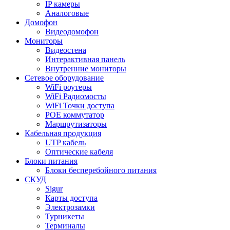
IP камеры
Аналоговые
Домофон
Видеодомофон
Мониторы
Видеостена
Интерактивная панель
Внутренние мониторы
Сетевое оборудование
WiFi роутеры
WiFi Радиомосты
WiFi Точки доступа
POE коммутатор
Маршрутизаторы
Кабельная продукция
UTP кабель
Оптические кабеля
Блоки питания
Блоки бесперебойного питания
СКУД
Sigur
Карты доступа
Электрозамки
Турникеты
Терминалы