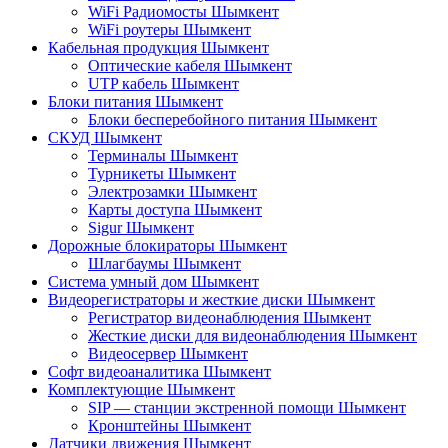
WiFi Радиомосты Шымкент
WiFi роутеры Шымкент
Кабельная продукция Шымкент
Оптические кабеля Шымкент
UTP кабель Шымкент
Блоки питания Шымкент
Блоки бесперебойного питания Шымкент
СКУД Шымкент
Терминалы Шымкент
Турникеты Шымкент
Электрозамки Шымкент
Карты доступа Шымкент
Sigur Шымкент
Дорожные блокираторы Шымкент
Шлагбаумы Шымкент
Система умный дом Шымкент
Видеорегистраторы и жесткие диски Шымкент
Регистратор видеонаблюдения Шымкент
Жесткие диски для видеонаблюдения Шымкент
Видеосервер Шымкент
Софт видеоаналитика Шымкент
Комплектующие Шымкент
SIP — станции экстренной помощи Шымкент
Кронштейны Шымкент
Датчики движения Шымкент