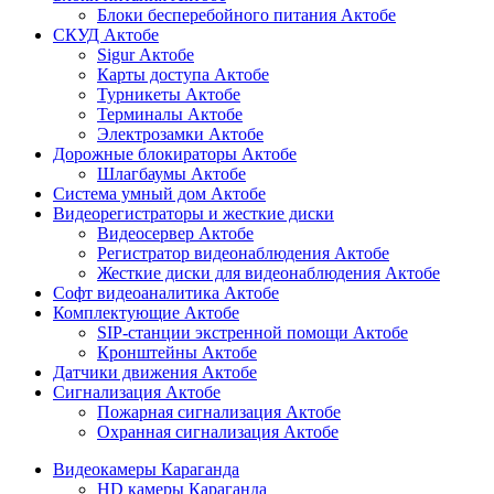
Блоки бесперебойного питания Актобе
СКУД Актобе
Sigur Актобе
Карты доступа Актобе
Турникеты Актобе
Терминалы Актобе
Электрозамки Актобе
Дорожные блокираторы Актобе
Шлагбаумы Актобе
Система умный дом Актобе
Видеорегистраторы и жесткие диски
Видеосервер Актобе
Регистратор видеонаблюдения Актобе
Жесткие диски для видеонаблюдения Актобе
Софт видеоаналитика Актобе
Комплектующие Актобе
SIP-станции экстренной помощи Актобе
Кронштейны Актобе
Датчики движения Актобе
Сигнализация Актобе
Пожарная сигнализация Актобе
Охранная сигнализация Актобе
Видеокамеры Караганда
HD камеры Караганда