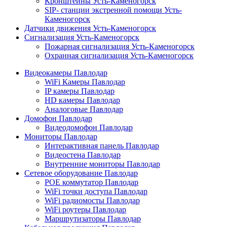
Кронштейны Усть-Каменогорск
SIP- станции экстренной помощи Усть-
Каменогорск
Датчики движения Усть-Каменогорск
Сигнализация Усть-Каменогорск
Пожарная сигнализация Усть-Каменогорск
Охранная сигнализация Усть-Каменогорск
Видеокамеры Павлодар
WiFi Камеры Павлодар
IP камеры Павлодар
HD камеры Павлодар
Аналоговые Павлодар
Домофон Павлодар
Видеодомофон Павлодар
Мониторы Павлодар
Интерактивная панель Павлодар
Видеостена Павлодар
Внутренние мониторы Павлодар
Сетевое оборудование Павлодар
POE коммутатор Павлодар
WiFi точки доступа Павлодар
WiFi радиомосты Павлодар
WiFi роутеры Павлодар
Маршрутизаторы Павлодар