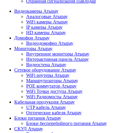
Охранная сигнализация Павлодар
Видеокамеры Атырау
Аналоговые Атырау
WiFi камеры Атырау
IP камеры Атырау
HD камеры Атырау
Домофон Атырау
Видеодомофно Атырау
Мониторы Атырау
Внутренние мониторы Атырау
Интерактивная панель Атырау
Видеостена Атырау
Сетевое оборудование Атырау
WiFi роутеры Атырау
Маршрутизаторы Атырау
POE коммутатор Атырау
WiFi Точки доступа Атырау
WiFi Радиомосты Атырау
Кабельная продукция Атырау
UTP кабель Атырау
Оптические кабеля Атырау
Блоки питания Атырау
Блоки бесперебойного питания Атырау
СКУД Атырау