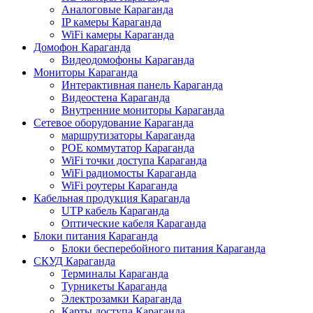
Аналоговые Караганда
IP камеры Караганда
WiFi камеры Караганда
Домофон Караганда
Видеодомофоны Караганда
Мониторы Караганда
Интерактивная панель Караганда
Видеостена Караганда
Внутренние мониторы Караганда
Сетевое оборудование Караганда
маршрутизаторы Караганда
POE коммутатор Караганда
WiFi точки доступа Караганда
WiFi радиомосты Караганда
WiFi роутеры Караганда
Кабельная продукция Караганда
UTP кабель Караганда
Оптические кабеля Караганда
Блоки питания Караганда
Блоки бесперебойного питания Караганда
СКУД Караганда
Терминалы Караганда
Турникеты Караганда
Электрозамки Караганда
Карты доступа Караганда