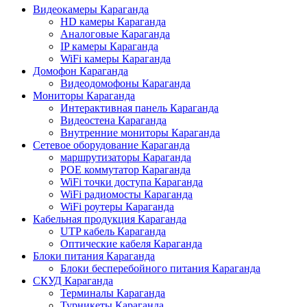
Видеокамеры Караганда
HD камеры Караганда
Аналоговые Караганда
IP камеры Караганда
WiFi камеры Караганда
Домофон Караганда
Видеодомофоны Караганда
Мониторы Караганда
Интерактивная панель Караганда
Видеостена Караганда
Внутренние мониторы Караганда
Сетевое оборудование Караганда
маршрутизаторы Караганда
POE коммутатор Караганда
WiFi точки доступа Караганда
WiFi радиомосты Караганда
WiFi роутеры Караганда
Кабельная продукция Караганда
UTP кабель Караганда
Оптические кабеля Караганда
Блоки питания Караганда
Блоки бесперебойного питания Караганда
СКУД Караганда
Терминалы Караганда
Турникеты Караганда