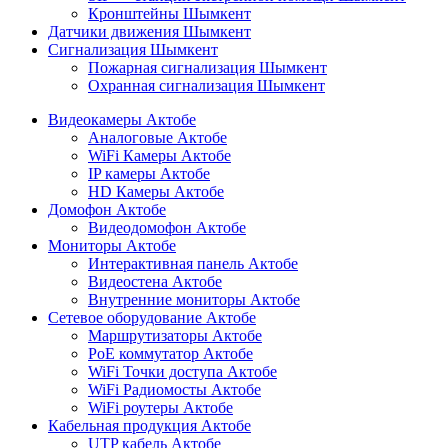
Кронштейны Шымкент
Датчики движения Шымкент
Сигнализация Шымкент
Пожарная сигнализация Шымкент
Охранная сигнализация Шымкент
Видеокамеры Актобе
Аналоговые Актобе
WiFi Камеры Актобе
IP камеры Актобе
HD Камеры Актобе
Домофон Актобе
Видеодомофон Актобе
Мониторы Актобе
Интерактивная панель Актобе
Видеостена Актобе
Внутренние мониторы Актобе
Сетевое оборудование Актобе
Маршрутизаторы Актобе
PoE коммутатор Актобе
WiFi Точки доступа Актобе
WiFi Радиомосты Актобе
WiFi роутеры Актобе
Кабельная продукция Актобе
UTP кабель Актобе