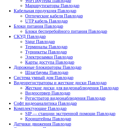
WiFi роутеры Павлодар
Маршрутизаторы Павлодар
Кабельная продукция Павлодар
Оптические кабеля Павлодар
UTP кабель Павлодар
Блоки питания Павлодар
Блоки бесперебойного питания Павлодар
СКУД Павлодар
Sigur Павлодар
Терминалы Павлодар
Турникеты Павлодар
Электрозамки Павлодар
Карты доступа Павлодар
Дорожные блокираторы Павлодар
Шлагбаумы Павлодар
Система умный дом Павлодар
Видеорегистраторы и жесткие диски Павлодар
Жесткие диски для видеонаблюдения Павлодар
Видеосервер Павлодар
Регистратор видеонаблюдения Павлодар
Софт видеоаналитика Павлодар
Комплектующие Павлодар
SIP — станции экстренной помощи Павлодар
Кронштейны Павлодар
Датчики движения Павлодар