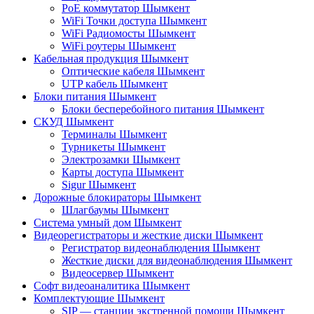
PoE коммутатор Шымкент
WiFi Точки доступа Шымкент
WiFi Радиомосты Шымкент
WiFi роутеры Шымкент
Кабельная продукция Шымкент
Оптические кабеля Шымкент
UTP кабель Шымкент
Блоки питания Шымкент
Блоки бесперебойного питания Шымкент
СКУД Шымкент
Терминалы Шымкент
Турникеты Шымкент
Электрозамки Шымкент
Карты доступа Шымкент
Sigur Шымкент
Дорожные блокираторы Шымкент
Шлагбаумы Шымкент
Система умный дом Шымкент
Видеорегистраторы и жесткие диски Шымкент
Регистратор видеонаблюдения Шымкент
Жесткие диски для видеонаблюдения Шымкент
Видеосервер Шымкент
Софт видеоаналитика Шымкент
Комплектующие Шымкент
SIP — станции экстренной помощи Шымкент