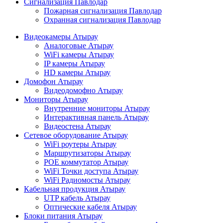
Сигнализация Павлодар
Пожарная сигнализация Павлодар
Охранная сигнализация Павлодар
Видеокамеры Атырау
Аналоговые Атырау
WiFi камеры Атырау
IP камеры Атырау
HD камеры Атырау
Домофон Атырау
Видеодомофно Атырау
Мониторы Атырау
Внутренние мониторы Атырау
Интерактивная панель Атырау
Видеостена Атырау
Сетевое оборудование Атырау
WiFi роутеры Атырау
Маршрутизаторы Атырау
POE коммутатор Атырау
WiFi Точки доступа Атырау
WiFi Радиомосты Атырау
Кабельная продукция Атырау
UTP кабель Атырау
Оптические кабеля Атырау
Блоки питания Атырау