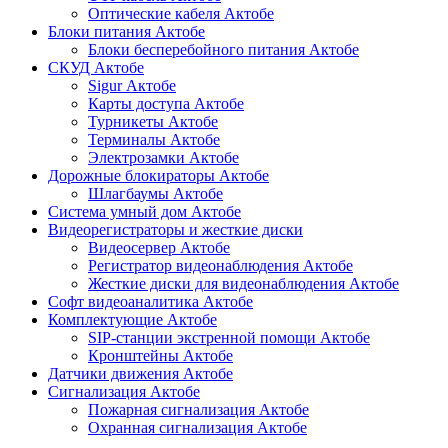
Оптические кабеля Актобе
Блоки питания Актобе
Блоки бесперебойного питания Актобе
СКУД Актобе
Sigur Актобе
Карты доступа Актобе
Турникеты Актобе
Терминалы Актобе
Электрозамки Актобе
Дорожные блокираторы Актобе
Шлагбаумы Актобе
Система умный дом Актобе
Видеорегистраторы и жесткие диски
Видеосервер Актобе
Регистратор видеонаблюдения Актобе
Жесткие диски для видеонаблюдения Актобе
Софт видеоаналитика Актобе
Комплектующие Актобе
SIP-станции экстренной помощи Актобе
Кронштейны Актобе
Датчики движения Актобе
Сигнализация Актобе
Пожарная сигнализация Актобе
Охранная сигнализация Актобе