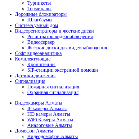
Турникеты
Терминалы
Дорожные блокираторы
Шлагбаумы
Cистема умный дом
Видеорегистраторы и жесткие диски
Регистратор видеонаблюдения
Видеосервер
Жесткие диски для видеонаблюдения
Софт видеоаналитика
Комплектующие
Кронштейны
SIP-станции экстренной помощи
Датчики движения
Сигнализация
Пожарная сигнализация
Охранная сигнализация
Видеокамеры Алматы
IP камеры Алматы
HD камеры Алматы
WiFi Камеры Алматы
Аналоговые Алматы
Домофон Алматы
Видеодомофон Алматы