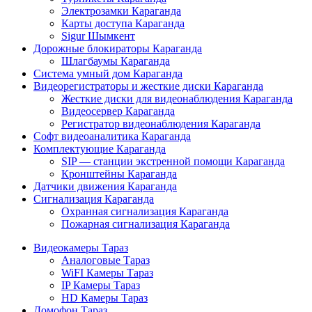
Электрозамки Караганда
Карты доступа Караганда
Sigur Шымкент
Дорожные блокираторы Караганда
Шлагбаумы Караганда
Система умный дом Караганда
Видеорегистраторы и жесткие диски Караганда
Жесткие диски для видеонаблюдения Караганда
Видеосервер Караганда
Регистратор видеонаблюдения Караганда
Софт видеоаналитика Караганда
Комплектующие Караганда
SIP — станции экстренной помощи Караганда
Кронштейны Караганда
Датчики движения Караганда
Сигнализация Караганда
Охранная сигнализация Караганда
Пожарная сигнализация Караганда
Видеокамеры Тараз
Аналоговые Тараз
WiFI Камеры Тараз
IP Камеры Тараз
HD Камеры Тараз
Домофон Тараз