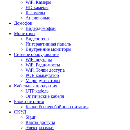
WiFi Камеры
HD камеры
IP камеры
Аналоговые
Домофон
Видеодомофон
Мониторы
Видеостена
Интерактивная панель
Внутренние мониторы
Сетевое оборудование
WiFi роутеры
WiFi Радиомосты
WiFi Точки доступа
POE коммутатор
Маршрутизаторы
Кабельная продукция
UTP кабель
Оптические кабеля
Блоки питания
Блоки бесперебойного питания
СКУД
Sigur
Карты доступа
Электрозамки