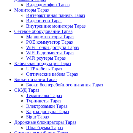
Видеодомофон Тараз
Мониторы Тараз
Интерактивная панель Тараз
Видеостена Тараз
Внутренние мониторы Тараз
Сетевое оборудование Тараз
Маршрутизаторы Тараз
POE коммутатор Тараз
WiFi Точки доступа Тараз
WiFI Радиомосты Тараз
WiFi роутеры Тараз
Кабельная продукция Тараз
UTP кабель Тараз
Оптические кабеля Тараз
Блоки питания Тараз
Блоки бесперебойного питания Тараз
СКУД Тараз
Терминалы Тараз
Турникеты Тараз
Электрозамки Тараз
Карты доступа Тараз
Sigur Тараз
Дорожные блокираторы Тараз
Шлагбаумы Тараз
Система умный дом Тараз