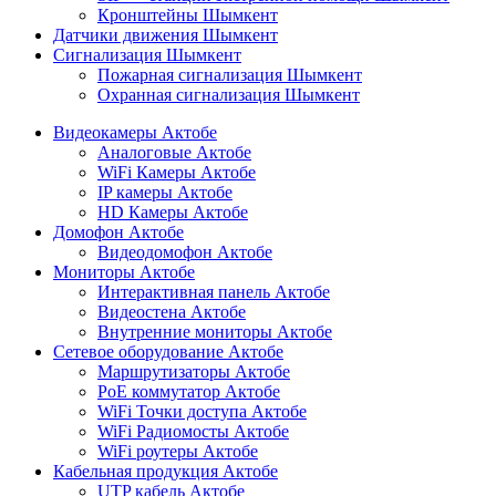
Кронштейны Шымкент
Датчики движения Шымкент
Сигнализация Шымкент
Пожарная сигнализация Шымкент
Охранная сигнализация Шымкент
Видеокамеры Актобе
Аналоговые Актобе
WiFi Камеры Актобе
IP камеры Актобе
HD Камеры Актобе
Домофон Актобе
Видеодомофон Актобе
Мониторы Актобе
Интерактивная панель Актобе
Видеостена Актобе
Внутренние мониторы Актобе
Сетевое оборудование Актобе
Маршрутизаторы Актобе
PoE коммутатор Актобе
WiFi Точки доступа Актобе
WiFi Радиомосты Актобе
WiFi роутеры Актобе
Кабельная продукция Актобе
UTP кабель Актобе