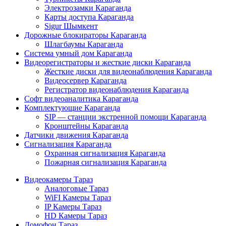
Электрозамки Караганда
Карты доступа Караганда
Sigur Шымкент
Дорожные блокираторы Караганда
Шлагбаумы Караганда
Система умный дом Караганда
Видеорегистраторы и жесткие диски Караганда
Жесткие диски для видеонаблюдения Караганда
Видеосервер Караганда
Регистратор видеонаблюдения Караганда
Софт видеоаналитика Караганда
Комплектующие Караганда
SIP — станции экстренной помощи Караганда
Кронштейны Караганда
Датчики движения Караганда
Сигнализация Караганда
Охранная сигнализация Караганда
Пожарная сигнализация Караганда
Видеокамеры Тараз
Аналоговые Тараз
WiFI Камеры Тараз
IP Камеры Тараз
HD Камеры Тараз
Домофон Тараз