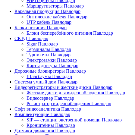
WiFi роутеры Павлодар
Маршрутизаторы Павлодар
Кабельная продукция Павлодар
Оптические кабеля Павлодар
UTP кабель Павлодар
Блоки питания Павлодар
Блоки бесперебойного питания Павлодар
СКУД Павлодар
Sigur Павлодар
Терминалы Павлодар
Турникеты Павлодар
Электрозамки Павлодар
Карты доступа Павлодар
Дорожные блокираторы Павлодар
Шлагбаумы Павлодар
Система умный дом Павлодар
Видеорегистраторы и жесткие диски Павлодар
Жесткие диски для видеонаблюдения Павлодар
Видеосервер Павлодар
Регистратор видеонаблюдения Павлодар
Софт видеоаналитика Павлодар
Комплектующие Павлодар
SIP — станции экстренной помощи Павлодар
Кронштейны Павлодар
Датчики движения Павлодар