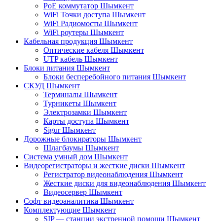
PoE коммутатор Шымкент
WiFi Точки доступа Шымкент
WiFi Радиомосты Шымкент
WiFi роутеры Шымкент
Кабельная продукция Шымкент
Оптические кабеля Шымкент
UTP кабель Шымкент
Блоки питания Шымкент
Блоки бесперебойного питания Шымкент
СКУД Шымкент
Терминалы Шымкент
Турникеты Шымкент
Электрозамки Шымкент
Карты доступа Шымкент
Sigur Шымкент
Дорожные блокираторы Шымкент
Шлагбаумы Шымкент
Система умный дом Шымкент
Видеорегистраторы и жесткие диски Шымкент
Регистратор видеонаблюдения Шымкент
Жесткие диски для видеонаблюдения Шымкент
Видеосервер Шымкент
Софт видеоаналитика Шымкент
Комплектующие Шымкент
SIP — станции экстренной помощи Шымкент