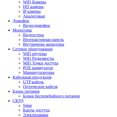
WiFi Камеры
HD камеры
IP камеры
Аналоговые
Домофон
Видеодомофон
Мониторы
Видеостена
Интерактивная панель
Внутренние мониторы
Сетевое оборудование
WiFi роутеры
WiFi Радиомосты
WiFi Точки доступа
POE коммутатор
Маршрутизаторы
Кабельная продукция
UTP кабель
Оптические кабеля
Блоки питания
Блоки бесперебойного питания
СКУД
Sigur
Карты доступа
Электрозамки