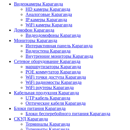
Видеокамеры Караганда
HD камеры Караганда
Аналоговые Караганда
IP камеры Караганда
WiFi камеры Караганда
Домофон Караганда
Видеодомофоны Караганда
Мониторы Караганда
Интерактивная панель Караганда
Видеостена Караганда
Внутренние мониторы Караганда
Сетевое оборудование Караганда
маршрутизаторы Караганда
POE коммутатор Караганда
WiFi точки доступа Караганда
WiFi радиомосты Караганда
WiFi роутеры Караганда
Кабельная продукция Караганда
UTP кабель Караганда
Оптические кабеля Караганда
Блоки питания Караганда
Блоки бесперебойного питания Караганда
СКУД Караганда
Терминалы Караганда
Турникеты Караганда