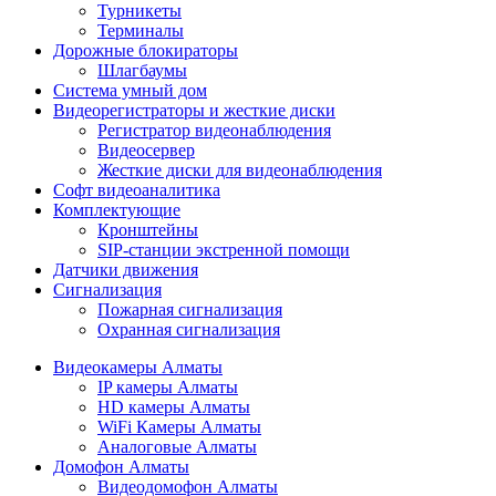
Турникеты
Терминалы
Дорожные блокираторы
Шлагбаумы
Cистема умный дом
Видеорегистраторы и жесткие диски
Регистратор видеонаблюдения
Видеосервер
Жесткие диски для видеонаблюдения
Софт видеоаналитика
Комплектующие
Кронштейны
SIP-станции экстренной помощи
Датчики движения
Сигнализация
Пожарная сигнализация
Охранная сигнализация
Видеокамеры Алматы
IP камеры Алматы
HD камеры Алматы
WiFi Камеры Алматы
Аналоговые Алматы
Домофон Алматы
Видеодомофон Алматы