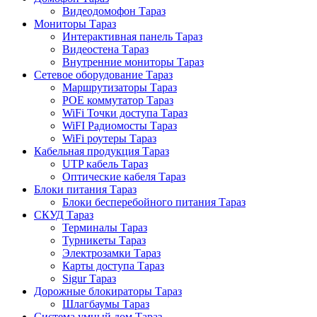
Видеодомофон Тараз
Мониторы Тараз
Интерактивная панель Тараз
Видеостена Тараз
Внутренние мониторы Тараз
Сетевое оборудование Тараз
Маршрутизаторы Тараз
POE коммутатор Тараз
WiFi Точки доступа Тараз
WiFI Радиомосты Тараз
WiFi роутеры Тараз
Кабельная продукция Тараз
UTP кабель Тараз
Оптические кабеля Тараз
Блоки питания Тараз
Блоки бесперебойного питания Тараз
СКУД Тараз
Терминалы Тараз
Турникеты Тараз
Электрозамки Тараз
Карты доступа Тараз
Sigur Тараз
Дорожные блокираторы Тараз
Шлагбаумы Тараз
Система умный дом Тараз