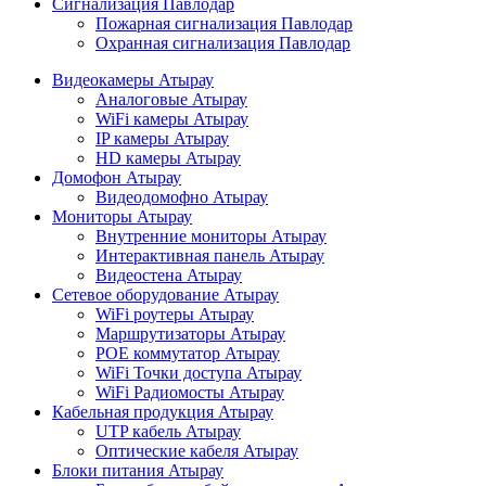
Сигнализация Павлодар
Пожарная сигнализация Павлодар
Охранная сигнализация Павлодар
Видеокамеры Атырау
Аналоговые Атырау
WiFi камеры Атырау
IP камеры Атырау
HD камеры Атырау
Домофон Атырау
Видеодомофно Атырау
Мониторы Атырау
Внутренние мониторы Атырау
Интерактивная панель Атырау
Видеостена Атырау
Сетевое оборудование Атырау
WiFi роутеры Атырау
Маршрутизаторы Атырау
POE коммутатор Атырау
WiFi Точки доступа Атырау
WiFi Радиомосты Атырау
Кабельная продукция Атырау
UTP кабель Атырау
Оптические кабеля Атырау
Блоки питания Атырау