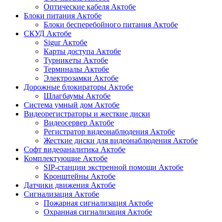
Оптические кабеля Актобе
Блоки питания Актобе
Блоки бесперебойного питания Актобе
СКУД Актобе
Sigur Актобе
Карты доступа Актобе
Турникеты Актобе
Терминалы Актобе
Электрозамки Актобе
Дорожные блокираторы Актобе
Шлагбаумы Актобе
Система умный дом Актобе
Видеорегистраторы и жесткие диски
Видеосервер Актобе
Регистратор видеонаблюдения Актобе
Жесткие диски для видеонаблюдения Актобе
Софт видеоаналитика Актобе
Комплектующие Актобе
SIP-станции экстренной помощи Актобе
Кронштейны Актобе
Датчики движения Актобе
Сигнализация Актобе
Пожарная сигнализация Актобе
Охранная сигнализация Актобе