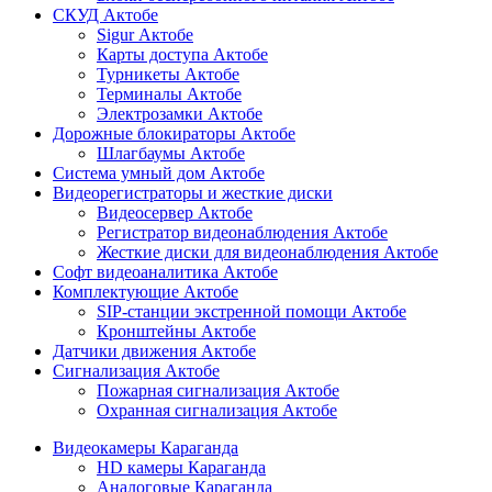
СКУД Актобе
Sigur Актобе
Карты доступа Актобе
Турникеты Актобе
Терминалы Актобе
Электрозамки Актобе
Дорожные блокираторы Актобе
Шлагбаумы Актобе
Система умный дом Актобе
Видеорегистраторы и жесткие диски
Видеосервер Актобе
Регистратор видеонаблюдения Актобе
Жесткие диски для видеонаблюдения Актобе
Софт видеоаналитика Актобе
Комплектующие Актобе
SIP-станции экстренной помощи Актобе
Кронштейны Актобе
Датчики движения Актобе
Сигнализация Актобе
Пожарная сигнализация Актобе
Охранная сигнализация Актобе
Видеокамеры Караганда
HD камеры Караганда
Аналоговые Караганда