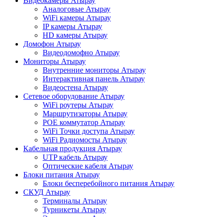
Видеокамеры Атырау
Аналоговые Атырау
WiFi камеры Атырау
IP камеры Атырау
HD камеры Атырау
Домофон Атырау
Видеодомофно Атырау
Мониторы Атырау
Внутренние мониторы Атырау
Интерактивная панель Атырау
Видеостена Атырау
Сетевое оборудование Атырау
WiFi роутеры Атырау
Маршрутизаторы Атырау
POE коммутатор Атырау
WiFi Точки доступа Атырау
WiFi Радиомосты Атырау
Кабельная продукция Атырау
UTP кабель Атырау
Оптические кабеля Атырау
Блоки питания Атырау
Блоки бесперебойного питания Атырау
СКУД Атырау
Терминалы Атырау
Турникеты Атырау