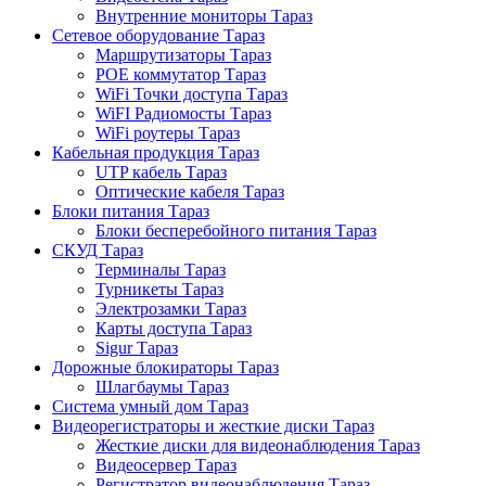
Внутренние мониторы Тараз
Сетевое оборудование Тараз
Маршрутизаторы Тараз
POE коммутатор Тараз
WiFi Точки доступа Тараз
WiFI Радиомосты Тараз
WiFi роутеры Тараз
Кабельная продукция Тараз
UTP кабель Тараз
Оптические кабеля Тараз
Блоки питания Тараз
Блоки бесперебойного питания Тараз
СКУД Тараз
Терминалы Тараз
Турникеты Тараз
Электрозамки Тараз
Карты доступа Тараз
Sigur Тараз
Дорожные блокираторы Тараз
Шлагбаумы Тараз
Система умный дом Тараз
Видеорегистраторы и жесткие диски Тараз
Жесткие диски для видеонаблюдения Тараз
Видеосервер Тараз
Регистратор видеонаблюдения Тараз