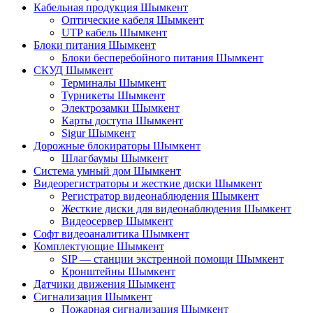
Кабельная продукция Шымкент
Оптические кабеля Шымкент
UTP кабель Шымкент
Блоки питания Шымкент
Блоки бесперебойного питания Шымкент
СКУД Шымкент
Терминалы Шымкент
Турникеты Шымкент
Электрозамки Шымкент
Карты доступа Шымкент
Sigur Шымкент
Дорожные блокираторы Шымкент
Шлагбаумы Шымкент
Система умный дом Шымкент
Видеорегистраторы и жесткие диски Шымкент
Регистратор видеонаблюдения Шымкент
Жесткие диски для видеонаблюдения Шымкент
Видеосервер Шымкент
Софт видеоаналитика Шымкент
Комплектующие Шымкент
SIP — станции экстренной помощи Шымкент
Кронштейны Шымкент
Датчики движения Шымкент
Сигнализация Шымкент
Пожарная сигнализация Шымкент