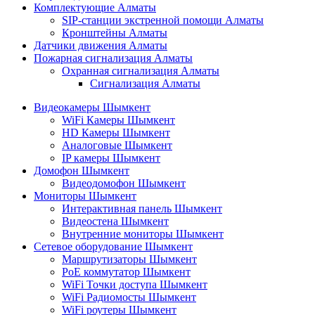
Комплектующие Алматы
SIP-станции экстренной помощи Алматы
Кронштейны Алматы
Датчики движения Алматы
Пожарная сигнализация Алматы
Охранная сигнализация Алматы
Сигнализация Алматы
Видеокамеры Шымкент
WiFi Камеры Шымкент
HD Камеры Шымкент
Аналоговые Шымкент
IP камеры Шымкент
Домофон Шымкент
Видеодомофон Шымкент
Мониторы Шымкент
Интерактивная панель Шымкент
Видеостена Шымкент
Внутренние мониторы Шымкент
Сетевое оборудование Шымкент
Маршрутизаторы Шымкент
PoE коммутатор Шымкент
WiFi Точки доступа Шымкент
WiFi Радиомосты Шымкент
WiFi роутеры Шымкент