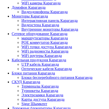
WiFi камеры Караганда
Домофон Караганда
Видеодомофоны Караганда
Мониторы Караганда
Интерактивная панель Караганда
Видеостена Караганда
Внутренние мониторы Караганда
Сетевое оборудование Караганда
маршрутизаторы Караганда
POE коммутатор Караганда
WiFi точки доступа Караганда
WiFi радиомосты Караганда
WiFi роутеры Караганда
Кабельная продукция Караганда
UTP кабель Караганда
Оптические кабеля Караганда
Блоки питания Караганда
Блоки бесперебойного питания Караганда
СКУД Караганда
Терминалы Караганда
Турникеты Караганда
Электрозамки Караганда
Карты доступа Караганда
Sigur Шымкент
Дорожные блокираторы Караганда