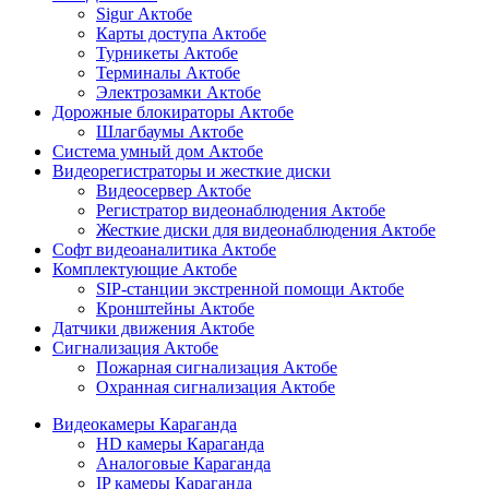
Sigur Актобе
Карты доступа Актобе
Турникеты Актобе
Терминалы Актобе
Электрозамки Актобе
Дорожные блокираторы Актобе
Шлагбаумы Актобе
Система умный дом Актобе
Видеорегистраторы и жесткие диски
Видеосервер Актобе
Регистратор видеонаблюдения Актобе
Жесткие диски для видеонаблюдения Актобе
Софт видеоаналитика Актобе
Комплектующие Актобе
SIP-станции экстренной помощи Актобе
Кронштейны Актобе
Датчики движения Актобе
Сигнализация Актобе
Пожарная сигнализация Актобе
Охранная сигнализация Актобе
Видеокамеры Караганда
HD камеры Караганда
Аналоговые Караганда
IP камеры Караганда