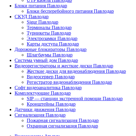
UTP кабель Павлодар
Блоки питания Павлодар
Блоки бесперебойного питания Павлодар
СКУД Павлодар
Sigur Павлодар
Терминалы Павлодар
Турникеты Павлодар
Электрозамки Павлодар
Карты доступа Павлодар
Дорожные блокираторы Павлодар
Шлагбаумы Павлодар
Система умный дом Павлодар
Видеорегистраторы и жесткие диски Павлодар
Жесткие диски для видеонаблюдения Павлодар
Видеосервер Павлодар
Регистратор видеонаблюдения Павлодар
Софт видеоаналитика Павлодар
Комплектующие Павлодар
SIP — станции экстренной помощи Павлодар
Кронштейны Павлодар
Датчики движения Павлодар
Сигнализация Павлодар
Пожарная сигнализация Павлодар
Охранная сигнализация Павлодар