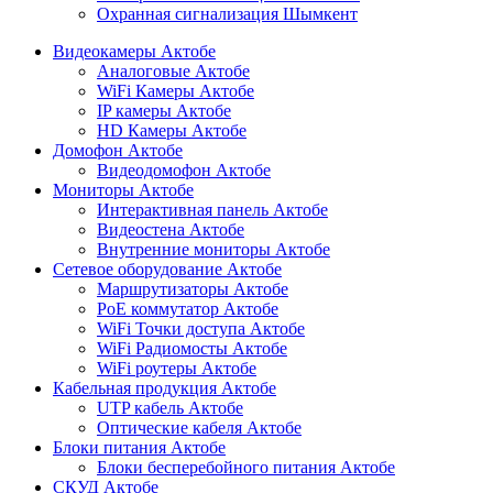
Охранная сигнализация Шымкент
Видеокамеры Актобе
Аналоговые Актобе
WiFi Камеры Актобе
IP камеры Актобе
HD Камеры Актобе
Домофон Актобе
Видеодомофон Актобе
Мониторы Актобе
Интерактивная панель Актобе
Видеостена Актобе
Внутренние мониторы Актобе
Сетевое оборудование Актобе
Маршрутизаторы Актобе
PoE коммутатор Актобе
WiFi Точки доступа Актобе
WiFi Радиомосты Актобе
WiFi роутеры Актобе
Кабельная продукция Актобе
UTP кабель Актобе
Оптические кабеля Актобе
Блоки питания Актобе
Блоки бесперебойного питания Актобе
СКУД Актобе