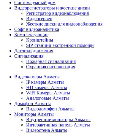
Cистема умный дом
Видеорегистраторы и жесткие диски
Регистратор видеонаблюдения
Видеосервер
Жесткие диски для видеонаблюдения
Софт видеоаналитика
Комплектующие
Кронштейны
SIP-станции экстренной помощи
Датчики движения
Сигнализация
Пожарная сигнализация
Охранная сигнализация
Видеокамеры Алматы
IP камеры Алматы
HD камеры Алматы
WiFi Камеры Алматы
Аналоговые Алматы
Домофон Алматы
Видеодомофон Алматы
Мониторы Алматы
Внутренние мониторы Алматы
Интерактивная панель Алматы
Видеостена Алматы