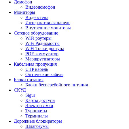
Домофон
Видеодомофон
Мониторы
Видеостена
Интерактивная панель
Внутренние мониторы
Сетевое оборудование
WiFi роутеры
WiFi Радиомосты
WiFi Точки доступа
POE коммутатор
Маршрутизаторы
Кабельная продукция
UTP кабель
Оптические кабеля
Блоки питания
Блоки бесперебойного питания
СКУД
Sigur
Карты доступа
Электрозамки
Турникеты
Терминалы
Дорожные блокираторы
Шлагбаумы