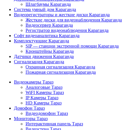
Шлагбаумы Караганда
Система умный дом Караганда
Видеорегистраторы и жесткие диски Караганда
Жесткие диски для видеонаблюдения Караганда
Видеосервер Караганда
Регистратор видеонаблюдения Караганда
Софт видеоаналитика Караганда
Комплектующие Караганда
SIP — станции экстренной помощи Караганда
Кронштейны Караганда
Датчики движения Караганда
Сигнализация Караганда
Охранная сигнализация Караганда
Пожарная сигнализация Караганда
Видеокамеры Тараз
Аналоговые Тараз
WiFI Камеры Тараз
IP Камеры Тараз
HD Камеры Тараз
Домофон Тараз
Видеодомофон Тараз
Мониторы Тараз
Интерактивная панель Тараз
Видеостена Тараз