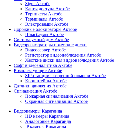
Sigur Актобе
Карты доступа Актобе
Турникеты Актобе
Терминалы Актобе
Электрозамки Актобе
Дорожные блокираторы Актобе
Шлагбаумы Актобе
Система умный дом Актобе
Видеорегистраторы и жесткие диски
Видеосервер Актобе
Регистратор видеонаблюдения Актобе
Жесткие диски для видеонаблюдения Актобе
Софт видеоаналитика Актобе
Комплектующие Актобе
SIP-станции экстренной помощи Актобе
Кронштейны Актобе
Датчики движения Актобе
Сигнализация Актобе
Пожарная сигнализация Актобе
Охранная сигнализация Актобе
Видеокамеры Караганда
HD камеры Караганда
Аналоговые Караганда
IP камеры Караганда