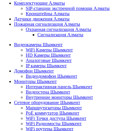
Комплектующие Алматы
SIP-станции экстренной помощи Алматы
Кронштейны Алматы
Датчики движения Алматы
Пожарная сигнализация Алматы
Охранная сигнализация Алматы
Сигнализация Алматы
Видеокамеры Шымкент
WiFi Камеры Шымкент
HD Камеры Шымкент
Аналоговые Шымкент
IP камеры Шымкент
Домофон Шымкент
Видеодомофон Шымкент
Мониторы Шымкент
Интерактивная панель Шымкент
Видеостена Шымкент
Внутренние мониторы Шымкент
Сетевое оборудование Шымкент
Маршрутизаторы Шымкент
PoE коммутатор Шымкент
WiFi Точки доступа Шымкент
WiFi Радиомосты Шымкент
WiFi роутеры Шымкент