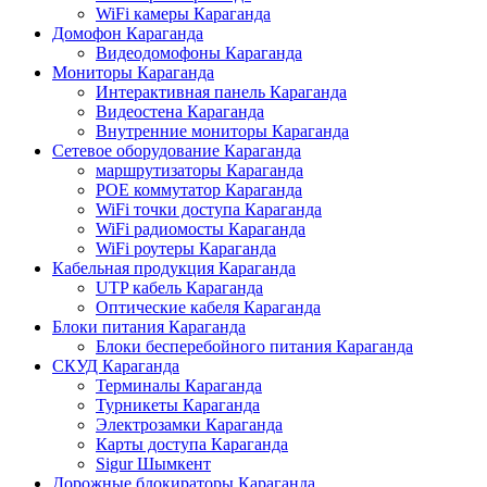
WiFi камеры Караганда
Домофон Караганда
Видеодомофоны Караганда
Мониторы Караганда
Интерактивная панель Караганда
Видеостена Караганда
Внутренние мониторы Караганда
Сетевое оборудование Караганда
маршрутизаторы Караганда
POE коммутатор Караганда
WiFi точки доступа Караганда
WiFi радиомосты Караганда
WiFi роутеры Караганда
Кабельная продукция Караганда
UTP кабель Караганда
Оптические кабеля Караганда
Блоки питания Караганда
Блоки бесперебойного питания Караганда
СКУД Караганда
Терминалы Караганда
Турникеты Караганда
Электрозамки Караганда
Карты доступа Караганда
Sigur Шымкент
Дорожные блокираторы Караганда