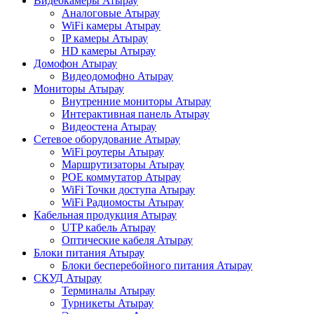
Видеокамеры Атырау
Аналоговые Атырау
WiFi камеры Атырау
IP камеры Атырау
HD камеры Атырау
Домофон Атырау
Видеодомофно Атырау
Мониторы Атырау
Внутренние мониторы Атырау
Интерактивная панель Атырау
Видеостена Атырау
Сетевое оборудование Атырау
WiFi роутеры Атырау
Маршрутизаторы Атырау
POE коммутатор Атырау
WiFi Точки доступа Атырау
WiFi Радиомосты Атырау
Кабельная продукция Атырау
UTP кабель Атырау
Оптические кабеля Атырау
Блоки питания Атырау
Блоки бесперебойного питания Атырау
СКУД Атырау
Терминалы Атырау
Турникеты Атырау