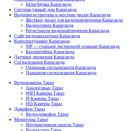
Шлагбаумы Караганда
Система умный дом Караганда
Видеорегистраторы и жесткие диски Караганда
Жесткие диски для видеонаблюдения Караганда
Видеосервер Караганда
Регистратор видеонаблюдения Караганда
Софт видеоаналитика Караганда
Комплектующие Караганда
SIP — станции экстренной помощи Караганда
Кронштейны Караганда
Датчики движения Караганда
Сигнализация Караганда
Охранная сигнализация Караганда
Пожарная сигнализация Караганда
Видеокамеры Тараз
Аналоговые Тараз
WiFI Камеры Тараз
IP Камеры Тараз
HD Камеры Тараз
Домофон Тараз
Видеодомофон Тараз
Мониторы Тараз
Интерактивная панель Тараз
Видеостена Тараз