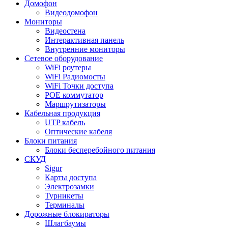
Домофон
Видеодомофон
Мониторы
Видеостена
Интерактивная панель
Внутренние мониторы
Сетевое оборудование
WiFi роутеры
WiFi Радиомосты
WiFi Точки доступа
POE коммутатор
Маршрутизаторы
Кабельная продукция
UTP кабель
Оптические кабеля
Блоки питания
Блоки бесперебойного питания
СКУД
Sigur
Карты доступа
Электрозамки
Турникеты
Терминалы
Дорожные блокираторы
Шлагбаумы