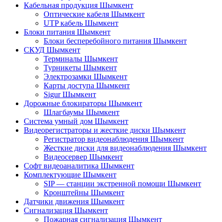
Кабельная продукция Шымкент
Оптические кабеля Шымкент
UTP кабель Шымкент
Блоки питания Шымкент
Блоки бесперебойного питания Шымкент
СКУД Шымкент
Терминалы Шымкент
Турникеты Шымкент
Электрозамки Шымкент
Карты доступа Шымкент
Sigur Шымкент
Дорожные блокираторы Шымкент
Шлагбаумы Шымкент
Система умный дом Шымкент
Видеорегистраторы и жесткие диски Шымкент
Регистратор видеонаблюдения Шымкент
Жесткие диски для видеонаблюдения Шымкент
Видеосервер Шымкент
Софт видеоаналитика Шымкент
Комплектующие Шымкент
SIP — станции экстренной помощи Шымкент
Кронштейны Шымкент
Датчики движения Шымкент
Сигнализация Шымкент
Пожарная сигнализация Шымкент