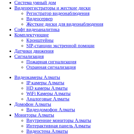
Cистема умный дом
Видеорегистраторы и жесткие диски
Регистратор видеонаблюдения
Видеосервер
Жесткие диски для видеонаблюдения
Софт видеоаналитика
Комплектующие
Кронштейны
SIP-станции экстренной помощи
Датчики движения
Сигнализация
Пожарная сигнализация
Охранная сигнализация
Видеокамеры Алматы
IP камеры Алматы
HD камеры Алматы
WiFi Камеры Алматы
Аналоговые Алматы
Домофон Алматы
Видеодомофон Алматы
Мониторы Алматы
Внутренние мониторы Алматы
Интерактивная панель Алматы
Видеостена Алматы