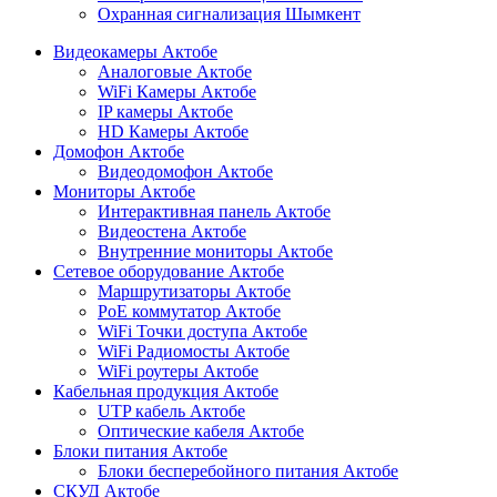
Охранная сигнализация Шымкент
Видеокамеры Актобе
Аналоговые Актобе
WiFi Камеры Актобе
IP камеры Актобе
HD Камеры Актобе
Домофон Актобе
Видеодомофон Актобе
Мониторы Актобе
Интерактивная панель Актобе
Видеостена Актобе
Внутренние мониторы Актобе
Сетевое оборудование Актобе
Маршрутизаторы Актобе
PoE коммутатор Актобе
WiFi Точки доступа Актобе
WiFi Радиомосты Актобе
WiFi роутеры Актобе
Кабельная продукция Актобе
UTP кабель Актобе
Оптические кабеля Актобе
Блоки питания Актобе
Блоки бесперебойного питания Актобе
СКУД Актобе