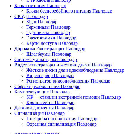
UTP кабель Павлодар
Блоки питания Павлодар
Блоки бесперебойного питания Павлодар
СКУД Павлодар
Sigur Павлодар
Терминалы Павлодар
Турникеты Павлодар
Электрозамки Павлодар
Карты доступа Павлодар
Дорожные блокираторы Павлодар
Шлагбаумы Павлодар
Система умный дом Павлодар
Видеорегистраторы и жесткие диски Павлодар
Жесткие диски для видеонаблюдения Павлодар
Видеосервер Павлодар
Регистратор видеонаблюдения Павлодар
Софт видеоаналитика Павлодар
Комплектующие Павлодар
SIP — станции экстренной помощи Павлодар
Кронштейны Павлодар
Датчики движения Павлодар
Сигнализация Павлодар
Пожарная сигнализация Павлодар
Охранная сигнализация Павлодар