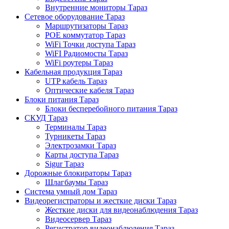
Внутренние мониторы Тараз
Сетевое оборудование Тараз
Маршрутизаторы Тараз
POE коммутатор Тараз
WiFi Точки доступа Тараз
WiFI Радиомосты Тараз
WiFi роутеры Тараз
Кабельная продукция Тараз
UTP кабель Тараз
Оптические кабеля Тараз
Блоки питания Тараз
Блоки бесперебойного питания Тараз
СКУД Тараз
Терминалы Тараз
Турникеты Тараз
Электрозамки Тараз
Карты доступа Тараз
Sigur Тараз
Дорожные блокираторы Тараз
Шлагбаумы Тараз
Система умный дом Тараз
Видеорегистраторы и жесткие диски Тараз
Жесткие диски для видеонаблюдения Тараз
Видеосервер Тараз
Регистратор видеонаблюдения Тараз