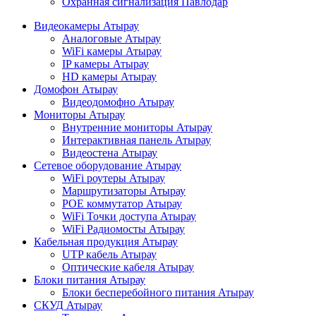
Охранная сигнализация Павлодар
Видеокамеры Атырау
Аналоговые Атырау
WiFi камеры Атырау
IP камеры Атырау
HD камеры Атырау
Домофон Атырау
Видеодомофно Атырау
Мониторы Атырау
Внутренние мониторы Атырау
Интерактивная панель Атырау
Видеостена Атырау
Сетевое оборудование Атырау
WiFi роутеры Атырау
Маршрутизаторы Атырау
POE коммутатор Атырау
WiFi Точки доступа Атырау
WiFi Радиомосты Атырау
Кабельная продукция Атырау
UTP кабель Атырау
Оптические кабеля Атырау
Блоки питания Атырау
Блоки бесперебойного питания Атырау
СКУД Атырау