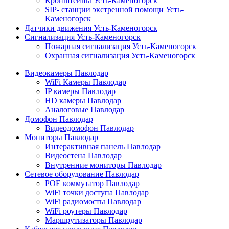
Кронштейны Усть-Каменогорск
SIP- станции экстренной помощи Усть-
Каменогорск
Датчики движения Усть-Каменогорск
Сигнализация Усть-Каменогорск
Пожарная сигнализация Усть-Каменогорск
Охранная сигнализация Усть-Каменогорск
Видеокамеры Павлодар
WiFi Камеры Павлодар
IP камеры Павлодар
HD камеры Павлодар
Аналоговые Павлодар
Домофон Павлодар
Видеодомофон Павлодар
Мониторы Павлодар
Интерактивная панель Павлодар
Видеостена Павлодар
Внутренние мониторы Павлодар
Сетевое оборудование Павлодар
POE коммутатор Павлодар
WiFi точки доступа Павлодар
WiFi радиомосты Павлодар
WiFi роутеры Павлодар
Маршрутизаторы Павлодар