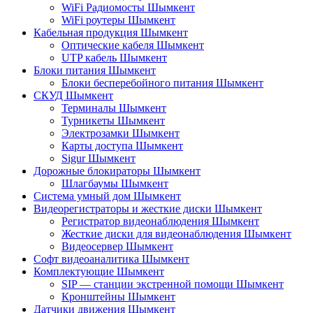
WiFi Радиомосты Шымкент
WiFi роутеры Шымкент
Кабельная продукция Шымкент
Оптические кабеля Шымкент
UTP кабель Шымкент
Блоки питания Шымкент
Блоки бесперебойного питания Шымкент
СКУД Шымкент
Терминалы Шымкент
Турникеты Шымкент
Электрозамки Шымкент
Карты доступа Шымкент
Sigur Шымкент
Дорожные блокираторы Шымкент
Шлагбаумы Шымкент
Система умный дом Шымкент
Видеорегистраторы и жесткие диски Шымкент
Регистратор видеонаблюдения Шымкент
Жесткие диски для видеонаблюдения Шымкент
Видеосервер Шымкент
Софт видеоаналитика Шымкент
Комплектующие Шымкент
SIP — станции экстренной помощи Шымкент
Кронштейны Шымкент
Датчики движения Шымкент