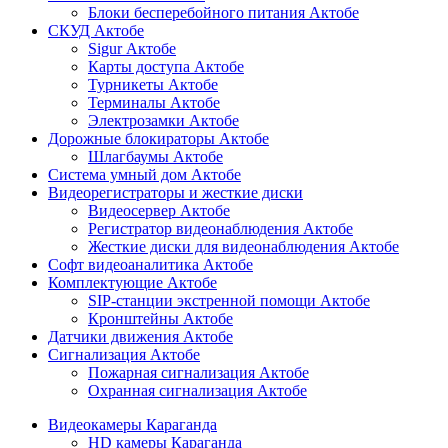
Блоки бесперебойного питания Актобе
СКУД Актобе
Sigur Актобе
Карты доступа Актобе
Турникеты Актобе
Терминалы Актобе
Электрозамки Актобе
Дорожные блокираторы Актобе
Шлагбаумы Актобе
Система умный дом Актобе
Видеорегистраторы и жесткие диски
Видеосервер Актобе
Регистратор видеонаблюдения Актобе
Жесткие диски для видеонаблюдения Актобе
Софт видеоаналитика Актобе
Комплектующие Актобе
SIP-станции экстренной помощи Актобе
Кронштейны Актобе
Датчики движения Актобе
Сигнализация Актобе
Пожарная сигнализация Актобе
Охранная сигнализация Актобе
Видеокамеры Караганда
HD камеры Караганда