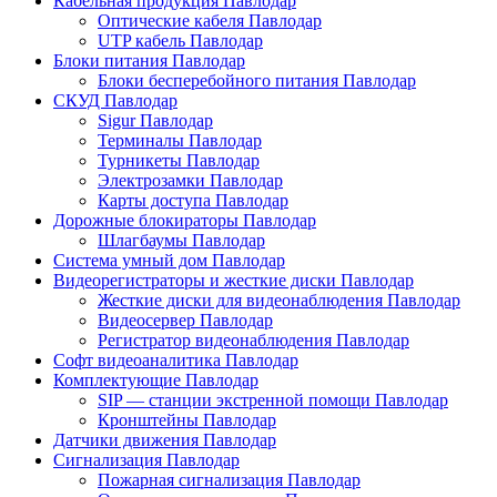
Кабельная продукция Павлодар
Оптические кабеля Павлодар
UTP кабель Павлодар
Блоки питания Павлодар
Блоки бесперебойного питания Павлодар
СКУД Павлодар
Sigur Павлодар
Терминалы Павлодар
Турникеты Павлодар
Электрозамки Павлодар
Карты доступа Павлодар
Дорожные блокираторы Павлодар
Шлагбаумы Павлодар
Система умный дом Павлодар
Видеорегистраторы и жесткие диски Павлодар
Жесткие диски для видеонаблюдения Павлодар
Видеосервер Павлодар
Регистратор видеонаблюдения Павлодар
Софт видеоаналитика Павлодар
Комплектующие Павлодар
SIP — станции экстренной помощи Павлодар
Кронштейны Павлодар
Датчики движения Павлодар
Сигнализация Павлодар
Пожарная сигнализация Павлодар