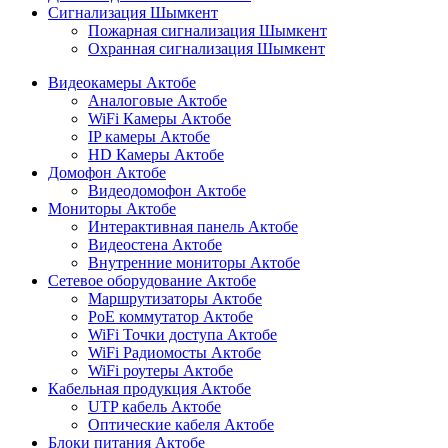
Сигнализация Шымкент
Пожарная сигнализация Шымкент
Охранная сигнализация Шымкент
Видеокамеры Актобе
Аналоговые Актобе
WiFi Камеры Актобе
IP камеры Актобе
HD Камеры Актобе
Домофон Актобе
Видеодомофон Актобе
Мониторы Актобе
Интерактивная панель Актобе
Видеостена Актобе
Внутренние мониторы Актобе
Сетевое оборудование Актобе
Маршрутизаторы Актобе
PoE коммутатор Актобе
WiFi Точки доступа Актобе
WiFi Радиомосты Актобе
WiFi роутеры Актобе
Кабельная продукция Актобе
UTP кабель Актобе
Оптические кабеля Актобе
Блоки питания Актобе