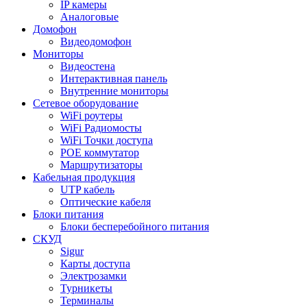
IP камеры
Аналоговые
Домофон
Видеодомофон
Мониторы
Видеостена
Интерактивная панель
Внутренние мониторы
Сетевое оборудование
WiFi роутеры
WiFi Радиомосты
WiFi Точки доступа
POE коммутатор
Маршрутизаторы
Кабельная продукция
UTP кабель
Оптические кабеля
Блоки питания
Блоки бесперебойного питания
СКУД
Sigur
Карты доступа
Электрозамки
Турникеты
Терминалы