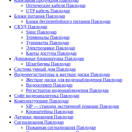
Кабельная продукция Павлодар
Оптические кабеля Павлодар
UTP кабель Павлодар
Блоки питания Павлодар
Блоки бесперебойного питания Павлодар
СКУД Павлодар
Sigur Павлодар
Терминалы Павлодар
Турникеты Павлодар
Электрозамки Павлодар
Карты доступа Павлодар
Дорожные блокираторы Павлодар
Шлагбаумы Павлодар
Система умный дом Павлодар
Видеорегистраторы и жесткие диски Павлодар
Жесткие диски для видеонаблюдения Павлодар
Видеосервер Павлодар
Регистратор видеонаблюдения Павлодар
Софт видеоаналитика Павлодар
Комплектующие Павлодар
SIP — станции экстренной помощи Павлодар
Кронштейны Павлодар
Датчики движения Павлодар
Сигнализация Павлодар
Пожарная сигнализация Павлодар