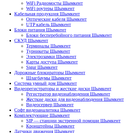
WiFi Радиомосты Шымкент
WiFi роутеры Шымкент
Кабельная продукция Шымкент
Оптические кабеля Шымкент
UTP кабель Шымкент
Блоки питания Шымкент
Блоки бесперебойного питания Шымкент
СКУД Шымкент
Терминалы Шымкент
Турникеты Шымкент
Электрозамки Шымкент
Карты доступа Шымкент
Sigur Шымкент
Дорожные блокираторы Шымкент
Шлагбаумы Шымкент
Система умный дом Шымкент
Видеорегистраторы и жесткие диски Шымкент
Регистратор видеонаблюдения Шымкент
Жесткие диски для видеонаблюдения Шымкент
Видеосервер Шымкент
Софт видеоаналитика Шымкент
Комплектующие Шымкент
SIP — станции экстренной помощи Шымкент
Кронштейны Шымкент
Датчики движения Шымкент