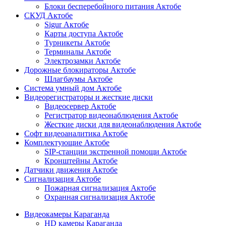
Блоки бесперебойного питания Актобе
СКУД Актобе
Sigur Актобе
Карты доступа Актобе
Турникеты Актобе
Терминалы Актобе
Электрозамки Актобе
Дорожные блокираторы Актобе
Шлагбаумы Актобе
Система умный дом Актобе
Видеорегистраторы и жесткие диски
Видеосервер Актобе
Регистратор видеонаблюдения Актобе
Жесткие диски для видеонаблюдения Актобе
Софт видеоаналитика Актобе
Комплектующие Актобе
SIP-станции экстренной помощи Актобе
Кронштейны Актобе
Датчики движения Актобе
Сигнализация Актобе
Пожарная сигнализация Актобе
Охранная сигнализация Актобе
Видеокамеры Караганда
HD камеры Караганда