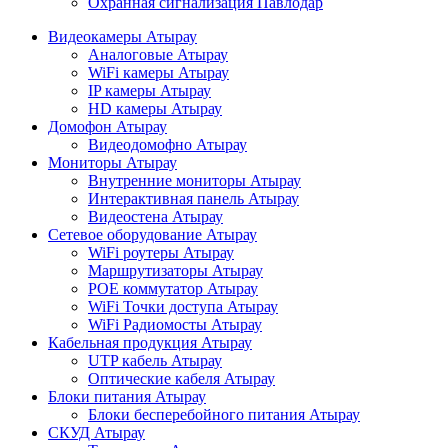
Охранная сигнализация Павлодар
Видеокамеры Атырау
Аналоговые Атырау
WiFi камеры Атырау
IP камеры Атырау
HD камеры Атырау
Домофон Атырау
Видеодомофно Атырау
Мониторы Атырау
Внутренние мониторы Атырау
Интерактивная панель Атырау
Видеостена Атырау
Сетевое оборудование Атырау
WiFi роутеры Атырау
Маршрутизаторы Атырау
POE коммутатор Атырау
WiFi Точки доступа Атырау
WiFi Радиомосты Атырау
Кабельная продукция Атырау
UTP кабель Атырау
Оптические кабеля Атырау
Блоки питания Атырау
Блоки бесперебойного питания Атырау
СКУД Атырау