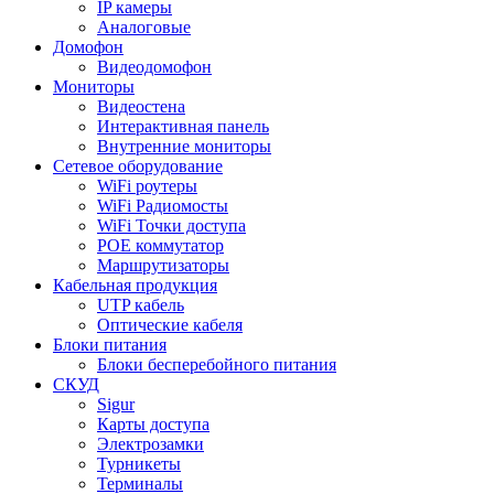
IP камеры
Аналоговые
Домофон
Видеодомофон
Мониторы
Видеостена
Интерактивная панель
Внутренние мониторы
Сетевое оборудование
WiFi роутеры
WiFi Радиомосты
WiFi Точки доступа
POE коммутатор
Маршрутизаторы
Кабельная продукция
UTP кабель
Оптические кабеля
Блоки питания
Блоки бесперебойного питания
СКУД
Sigur
Карты доступа
Электрозамки
Турникеты
Терминалы