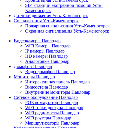
Кронштейны Усть-Каменогорск
SIP- станции экстренной помощи Усть-
Каменогорск
Датчики движения Усть-Каменогорск
Сигнализация Усть-Каменогорск
Пожарная сигнализация Усть-Каменогорск
Охранная сигнализация Усть-Каменогорск
Видеокамеры Павлодар
WiFi Камеры Павлодар
IP камеры Павлодар
HD камеры Павлодар
Аналоговые Павлодар
Домофон Павлодар
Видеодомофон Павлодар
Мониторы Павлодар
Интерактивная панель Павлодар
Видеостена Павлодар
Внутренние мониторы Павлодар
Сетевое оборудование Павлодар
POE коммутатор Павлодар
WiFi точки доступа Павлодар
WiFi радиомосты Павлодар
WiFi роутеры Павлодар
Маршрутизаторы Павлодар