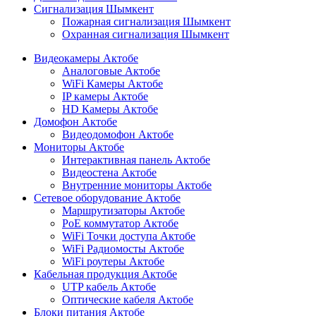
Сигнализация Шымкент
Пожарная сигнализация Шымкент
Охранная сигнализация Шымкент
Видеокамеры Актобе
Аналоговые Актобе
WiFi Камеры Актобе
IP камеры Актобе
HD Камеры Актобе
Домофон Актобе
Видеодомофон Актобе
Мониторы Актобе
Интерактивная панель Актобе
Видеостена Актобе
Внутренние мониторы Актобе
Сетевое оборудование Актобе
Маршрутизаторы Актобе
PoE коммутатор Актобе
WiFi Точки доступа Актобе
WiFi Радиомосты Актобе
WiFi роутеры Актобе
Кабельная продукция Актобе
UTP кабель Актобе
Оптические кабеля Актобе
Блоки питания Актобе