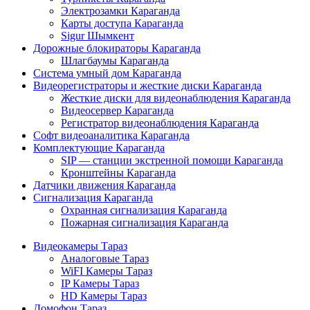
Электрозамки Караганда
Карты доступа Караганда
Sigur Шымкент
Дорожные блокираторы Караганда
Шлагбаумы Караганда
Система умный дом Караганда
Видеорегистраторы и жесткие диски Караганда
Жесткие диски для видеонаблюдения Караганда
Видеосервер Караганда
Регистратор видеонаблюдения Караганда
Софт видеоаналитика Караганда
Комплектующие Караганда
SIP — станции экстренной помощи Караганда
Кронштейны Караганда
Датчики движения Караганда
Сигнализация Караганда
Охранная сигнализация Караганда
Пожарная сигнализация Караганда
Видеокамеры Тараз
Аналоговые Тараз
WiFI Камеры Тараз
IP Камеры Тараз
HD Камеры Тараз
Домофон Тараз