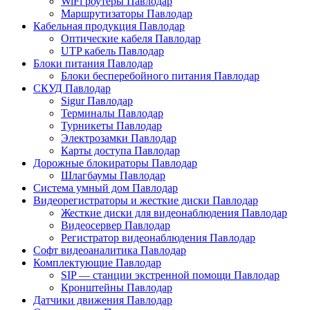
WiFi роутеры Павлодар
Маршрутизаторы Павлодар
Кабельная продукция Павлодар
Оптические кабеля Павлодар
UTP кабель Павлодар
Блоки питания Павлодар
Блоки бесперебойного питания Павлодар
СКУД Павлодар
Sigur Павлодар
Терминалы Павлодар
Турникеты Павлодар
Электрозамки Павлодар
Карты доступа Павлодар
Дорожные блокираторы Павлодар
Шлагбаумы Павлодар
Система умный дом Павлодар
Видеорегистраторы и жесткие диски Павлодар
Жесткие диски для видеонаблюдения Павлодар
Видеосервер Павлодар
Регистратор видеонаблюдения Павлодар
Софт видеоаналитика Павлодар
Комплектующие Павлодар
SIP — станции экстренной помощи Павлодар
Кронштейны Павлодар
Датчики движения Павлодар