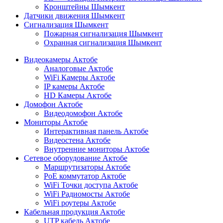
Кронштейны Шымкент
Датчики движения Шымкент
Сигнализация Шымкент
Пожарная сигнализация Шымкент
Охранная сигнализация Шымкент
Видеокамеры Актобе
Аналоговые Актобе
WiFi Камеры Актобе
IP камеры Актобе
HD Камеры Актобе
Домофон Актобе
Видеодомофон Актобе
Мониторы Актобе
Интерактивная панель Актобе
Видеостена Актобе
Внутренние мониторы Актобе
Сетевое оборудование Актобе
Маршрутизаторы Актобе
PoE коммутатор Актобе
WiFi Точки доступа Актобе
WiFi Радиомосты Актобе
WiFi роутеры Актобе
Кабельная продукция Актобе
UTP кабель Актобе