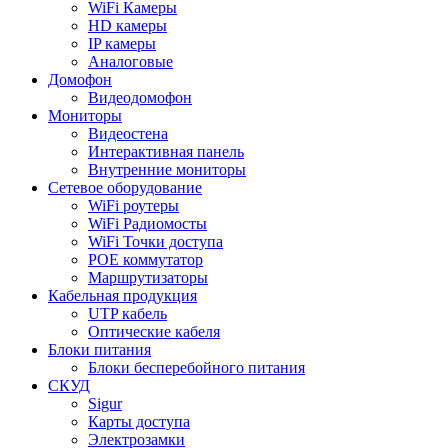
WiFi Камеры
HD камеры
IP камеры
Аналоговые
Домофон
Видеодомофон
Мониторы
Видеостена
Интерактивная панель
Внутренние мониторы
Сетевое оборудование
WiFi роутеры
WiFi Радиомосты
WiFi Точки доступа
POE коммутатор
Маршрутизаторы
Кабельная продукция
UTP кабель
Оптические кабеля
Блоки питания
Блоки бесперебойного питания
СКУД
Sigur
Карты доступа
Электрозамки