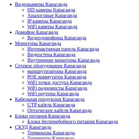
Видеокамеры Караганда
HD камеры Караганда
Аналоговые Караганда
IP камеры Караганда
WiFi камеры Караганда
Домофон Караганда
Видеодомофоны Караганда
Мониторы Караганда
Интерактивная панель Караганда
Видеостена Караганда
Внутренние мониторы Караганда
Сетевое оборудование Караганда
маршрутизаторы Караганда
POE коммутатор Караганда
WiFi точки доступа Караганда
WiFi радиомосты Караганда
WiFi роутеры Караганда
Кабельная продукция Караганда
UTP кабель Караганда
Оптические кабеля Караганда
Блоки питания Караганда
Блоки бесперебойного питания Караганда
СКУД Караганда
Терминалы Караганда
Турникеты Караганда