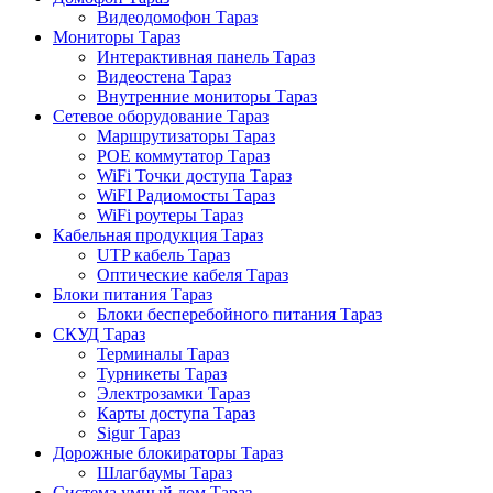
Видеодомофон Тараз
Мониторы Тараз
Интерактивная панель Тараз
Видеостена Тараз
Внутренние мониторы Тараз
Сетевое оборудование Тараз
Маршрутизаторы Тараз
POE коммутатор Тараз
WiFi Точки доступа Тараз
WiFI Радиомосты Тараз
WiFi роутеры Тараз
Кабельная продукция Тараз
UTP кабель Тараз
Оптические кабеля Тараз
Блоки питания Тараз
Блоки бесперебойного питания Тараз
СКУД Тараз
Терминалы Тараз
Турникеты Тараз
Электрозамки Тараз
Карты доступа Тараз
Sigur Тараз
Дорожные блокираторы Тараз
Шлагбаумы Тараз
Система умный дом Тараз