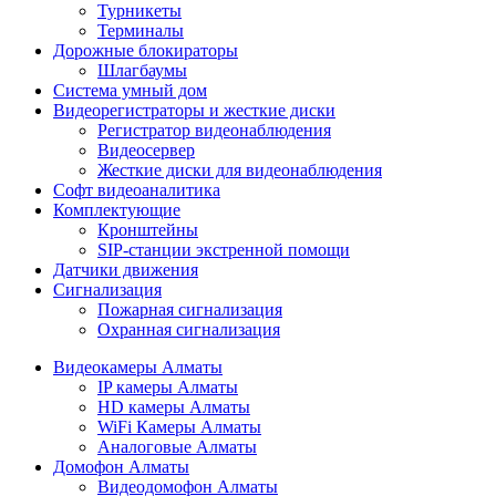
Турникеты
Терминалы
Дорожные блокираторы
Шлагбаумы
Cистема умный дом
Видеорегистраторы и жесткие диски
Регистратор видеонаблюдения
Видеосервер
Жесткие диски для видеонаблюдения
Софт видеоаналитика
Комплектующие
Кронштейны
SIP-станции экстренной помощи
Датчики движения
Сигнализация
Пожарная сигнализация
Охранная сигнализация
Видеокамеры Алматы
IP камеры Алматы
HD камеры Алматы
WiFi Камеры Алматы
Аналоговые Алматы
Домофон Алматы
Видеодомофон Алматы