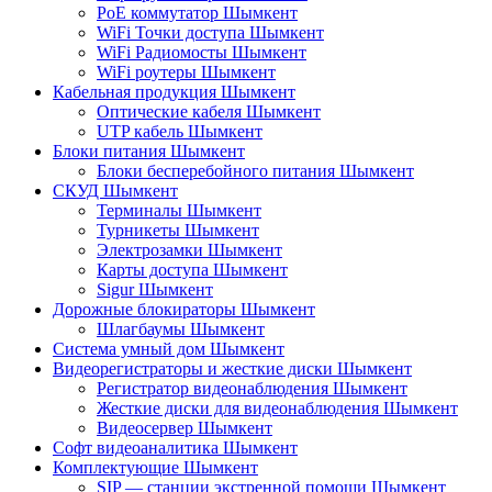
PoE коммутатор Шымкент
WiFi Точки доступа Шымкент
WiFi Радиомосты Шымкент
WiFi роутеры Шымкент
Кабельная продукция Шымкент
Оптические кабеля Шымкент
UTP кабель Шымкент
Блоки питания Шымкент
Блоки бесперебойного питания Шымкент
СКУД Шымкент
Терминалы Шымкент
Турникеты Шымкент
Электрозамки Шымкент
Карты доступа Шымкент
Sigur Шымкент
Дорожные блокираторы Шымкент
Шлагбаумы Шымкент
Система умный дом Шымкент
Видеорегистраторы и жесткие диски Шымкент
Регистратор видеонаблюдения Шымкент
Жесткие диски для видеонаблюдения Шымкент
Видеосервер Шымкент
Софт видеоаналитика Шымкент
Комплектующие Шымкент
SIP — станции экстренной помощи Шымкент