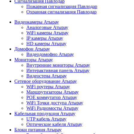
Сигнализация Павлодар
Пожарная сигнализация Павлодар
Охранная сигнализация Павлодар
Видеокамеры Атырау
Аналоговые Атырау
WiFi камеры Атырау
IP камеры Атырау
HD камеры Атырау
Домофон Атырау
Видеодомофно Атырау
Мониторы Атырау
Внутренние мониторы Атырау
Интерактивная панель Атырау
Видеостена Атырау
Сетевое оборудование Атырау
WiFi роутеры Атырау
Маршрутизаторы Атырау
POE коммутатор Атырау
WiFi Точки доступа Атырау
WiFi Радиомосты Атырау
Кабельная продукция Атырау
UTP кабель Атырау
Оптические кабеля Атырау
Блоки питания Атырау