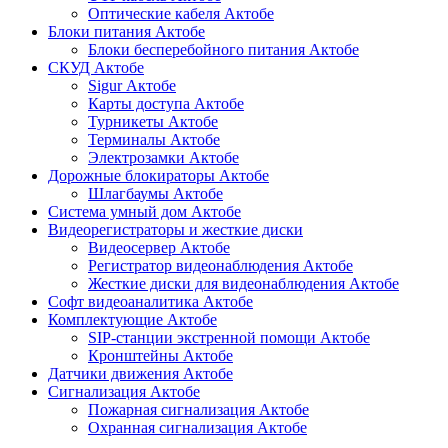
Оптические кабеля Актобе
Блоки питания Актобе
Блоки бесперебойного питания Актобе
СКУД Актобе
Sigur Актобе
Карты доступа Актобе
Турникеты Актобе
Терминалы Актобе
Электрозамки Актобе
Дорожные блокираторы Актобе
Шлагбаумы Актобе
Система умный дом Актобе
Видеорегистраторы и жесткие диски
Видеосервер Актобе
Регистратор видеонаблюдения Актобе
Жесткие диски для видеонаблюдения Актобе
Софт видеоаналитика Актобе
Комплектующие Актобе
SIP-станции экстренной помощи Актобе
Кронштейны Актобе
Датчики движения Актобе
Сигнализация Актобе
Пожарная сигнализация Актобе
Охранная сигнализация Актобе