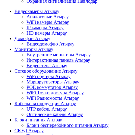
Охранная сигнализация Павлодар
Видеокамеры Атырау
Аналоговые Атырау
WiFi камеры Атырау
IP камеры Атырау
HD камеры Атырау
Домофон Атырау
Видеодомофно Атырау
Мониторы Атырау
Внутренние мониторы Атырау
Интерактивная панель Атырау
Видеостена Атырау
Сетевое оборудование Атырау
WiFi роутеры Атырау
Маршрутизаторы Атырау
POE коммутатор Атырау
WiFi Точки доступа Атырау
WiFi Радиомосты Атырау
Кабельная продукция Атырау
UTP кабель Атырау
Оптические кабеля Атырау
Блоки питания Атырау
Блоки бесперебойного питания Атырау
СКУД Атырау