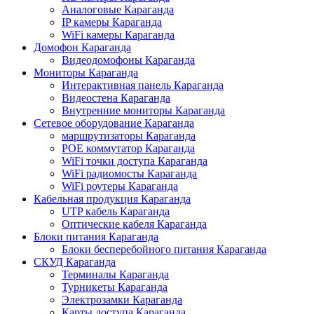
Аналоговые Караганда
IP камеры Караганда
WiFi камеры Караганда
Домофон Караганда
Видеодомофоны Караганда
Мониторы Караганда
Интерактивная панель Караганда
Видеостена Караганда
Внутренние мониторы Караганда
Сетевое оборудование Караганда
маршрутизаторы Караганда
POE коммутатор Караганда
WiFi точки доступа Караганда
WiFi радиомосты Караганда
WiFi роутеры Караганда
Кабельная продукция Караганда
UTP кабель Караганда
Оптические кабеля Караганда
Блоки питания Караганда
Блоки бесперебойного питания Караганда
СКУД Караганда
Терминалы Караганда
Турникеты Караганда
Электрозамки Караганда
Карты доступа Караганда