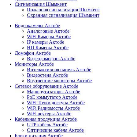
Сигнализация Шымкент
Пожарная сигнализация Шымкент
Охранная сигнализация Шымкент
Видеокамеры Актобе
Аналоговые Актобе
WiFi Камеры Актобе
IP камеры Актобе
HD Камеры Актобе
Домофон Актобе
Видеодомофон Актобе
Мониторы Актобе
Интерактивная панель Актобе
Видеостена Актобе
Внутренние мониторы Актобе
Сетевое оборудование Актобе
Маршрутизаторы Актобе
PoE коммутатор Актобе
WiFi Точки доступа Актобе
WiFi Радиомосты Актобе
WiFi роутеры Актобе
Кабельная продукция Актобе
UTP кабель Актобе
Оптические кабеля Актобе
Блоки питания Актобе