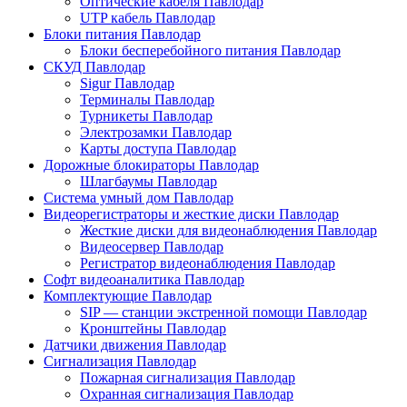
Оптические кабеля Павлодар
UTP кабель Павлодар
Блоки питания Павлодар
Блоки бесперебойного питания Павлодар
СКУД Павлодар
Sigur Павлодар
Терминалы Павлодар
Турникеты Павлодар
Электрозамки Павлодар
Карты доступа Павлодар
Дорожные блокираторы Павлодар
Шлагбаумы Павлодар
Система умный дом Павлодар
Видеорегистраторы и жесткие диски Павлодар
Жесткие диски для видеонаблюдения Павлодар
Видеосервер Павлодар
Регистратор видеонаблюдения Павлодар
Софт видеоаналитика Павлодар
Комплектующие Павлодар
SIP — станции экстренной помощи Павлодар
Кронштейны Павлодар
Датчики движения Павлодар
Сигнализация Павлодар
Пожарная сигнализация Павлодар
Охранная сигнализация Павлодар