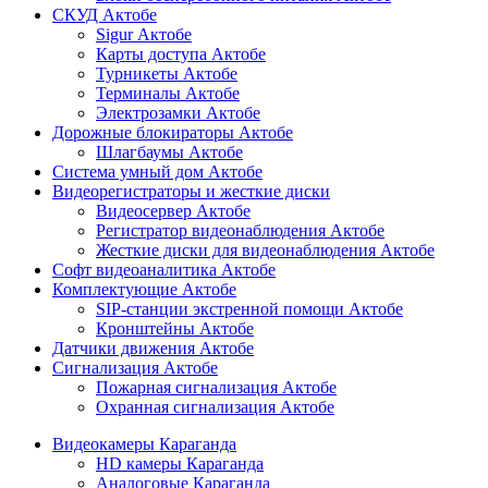
СКУД Актобе
Sigur Актобе
Карты доступа Актобе
Турникеты Актобе
Терминалы Актобе
Электрозамки Актобе
Дорожные блокираторы Актобе
Шлагбаумы Актобе
Система умный дом Актобе
Видеорегистраторы и жесткие диски
Видеосервер Актобе
Регистратор видеонаблюдения Актобе
Жесткие диски для видеонаблюдения Актобе
Софт видеоаналитика Актобе
Комплектующие Актобе
SIP-станции экстренной помощи Актобе
Кронштейны Актобе
Датчики движения Актобе
Сигнализация Актобе
Пожарная сигнализация Актобе
Охранная сигнализация Актобе
Видеокамеры Караганда
HD камеры Караганда
Аналоговые Караганда