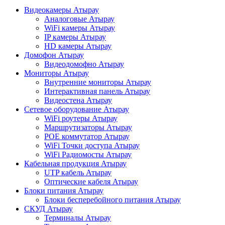
Видеокамеры Атырау
Аналоговые Атырау
WiFi камеры Атырау
IP камеры Атырау
HD камеры Атырау
Домофон Атырау
Видеодомофно Атырау
Мониторы Атырау
Внутренние мониторы Атырау
Интерактивная панель Атырау
Видеостена Атырау
Сетевое оборудование Атырау
WiFi роутеры Атырау
Маршрутизаторы Атырау
POE коммутатор Атырау
WiFi Точки доступа Атырау
WiFi Радиомосты Атырау
Кабельная продукция Атырау
UTP кабель Атырау
Оптические кабеля Атырау
Блоки питания Атырау
Блоки бесперебойного питания Атырау
СКУД Атырау
Терминалы Атырау