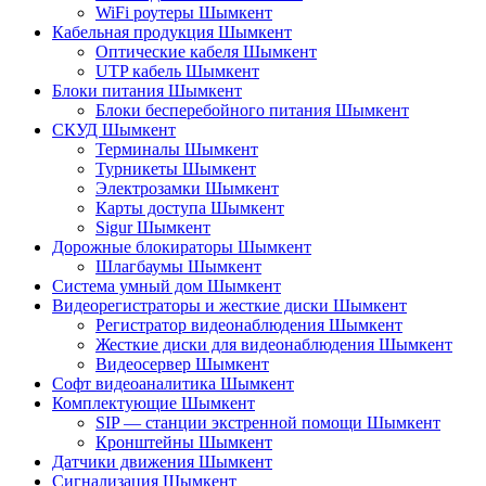
WiFi роутеры Шымкент
Кабельная продукция Шымкент
Оптические кабеля Шымкент
UTP кабель Шымкент
Блоки питания Шымкент
Блоки бесперебойного питания Шымкент
СКУД Шымкент
Терминалы Шымкент
Турникеты Шымкент
Электрозамки Шымкент
Карты доступа Шымкент
Sigur Шымкент
Дорожные блокираторы Шымкент
Шлагбаумы Шымкент
Система умный дом Шымкент
Видеорегистраторы и жесткие диски Шымкент
Регистратор видеонаблюдения Шымкент
Жесткие диски для видеонаблюдения Шымкент
Видеосервер Шымкент
Софт видеоаналитика Шымкент
Комплектующие Шымкент
SIP — станции экстренной помощи Шымкент
Кронштейны Шымкент
Датчики движения Шымкент
Сигнализация Шымкент