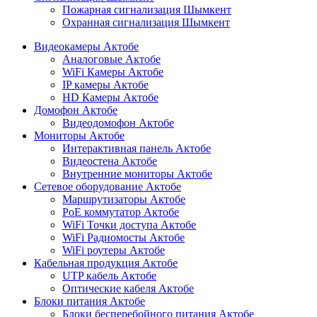
Пожарная сигнализация Шымкент
Охранная сигнализация Шымкент
Видеокамеры Актобе
Аналоговые Актобе
WiFi Камеры Актобе
IP камеры Актобе
HD Камеры Актобе
Домофон Актобе
Видеодомофон Актобе
Мониторы Актобе
Интерактивная панель Актобе
Видеостена Актобе
Внутренние мониторы Актобе
Сетевое оборудование Актобе
Маршрутизаторы Актобе
PoE коммутатор Актобе
WiFi Точки доступа Актобе
WiFi Радиомосты Актобе
WiFi роутеры Актобе
Кабельная продукция Актобе
UTP кабель Актобе
Оптические кабеля Актобе
Блоки питания Актобе
Блоки бесперебойного питания Актобе