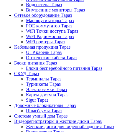
Видеостена Тараз
Внутренние мониторы Тараз
Сетевое оборудование Тараз
Маршрутизаторы Тараз
POE коммутатор Тараз
WiFi Точки доступа Тараз
WiFI Радиомосты Тараз
WiFi роутеры Тараз
Кабельная продукция Тараз
UTP кабель Тараз
Оптические кабеля Тараз
Блоки питания Тараз
Блоки бесперебойного питания Тараз
СКУД Тараз
Терминалы Тараз
Турникеты Тараз
Электрозамки Тараз
Карты доступа Тараз
Sigur Тараз
Дорожные блокираторы Тараз
Шлагбаумы Тараз
Система умный дом Тараз
Видеорегистраторы и жесткие диски Тараз
Жесткие диски для видеонаблюдения Тараз
Видеосервер Тараз