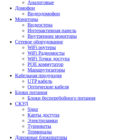
Аналоговые
Домофон
Видеодомофон
Мониторы
Видеостена
Интерактивная панель
Внутренние мониторы
Сетевое оборудование
WiFi роутеры
WiFi Радиомосты
WiFi Точки доступа
POE коммутатор
Маршрутизаторы
Кабельная продукция
UTP кабель
Оптические кабеля
Блоки питания
Блоки бесперебойного питания
СКУД
Sigur
Карты доступа
Электрозамки
Турникеты
Терминалы
Дорожные блокираторы