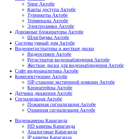
Sigur Актобе
Карты доступа Актобе
Турникеты Актобе
Терминалы Актобе
Электрозамки Актобе
Дорожные блокираторы Актобе
Шлагбаумы Актобе
Система умный дом Актобе
Видеорегистраторы и жесткие диски
Видеосервер Актобе
Регистратор видеонаблюдения Актобе
Жесткие диски для видеонаблюдения Актобе
Софт видеоаналитика Актобе
Комплектующие Актобе
SIP-станции экстренной помощи Актобе
Кронштейны Актобе
Датчики движения Актобе
Сигнализация Актобе
Пожарная сигнализация Актобе
Охранная сигнализация Актобе
Видеокамеры Караганда
HD камеры Караганда
Аналоговые Караганда
IP камеры Караганда