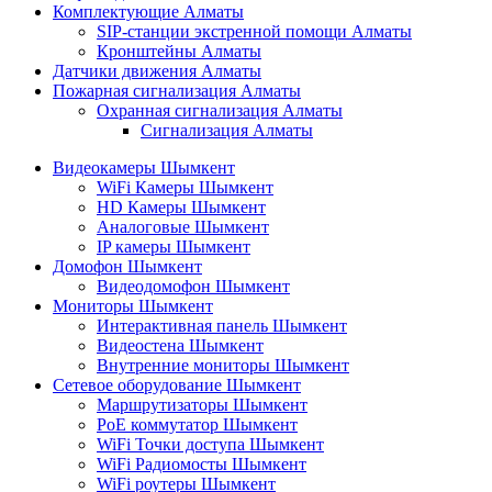
Комплектующие Алматы
SIP-станции экстренной помощи Алматы
Кронштейны Алматы
Датчики движения Алматы
Пожарная сигнализация Алматы
Охранная сигнализация Алматы
Сигнализация Алматы
Видеокамеры Шымкент
WiFi Камеры Шымкент
HD Камеры Шымкент
Аналоговые Шымкент
IP камеры Шымкент
Домофон Шымкент
Видеодомофон Шымкент
Мониторы Шымкент
Интерактивная панель Шымкент
Видеостена Шымкент
Внутренние мониторы Шымкент
Сетевое оборудование Шымкент
Маршрутизаторы Шымкент
PoE коммутатор Шымкент
WiFi Точки доступа Шымкент
WiFi Радиомосты Шымкент
WiFi роутеры Шымкент