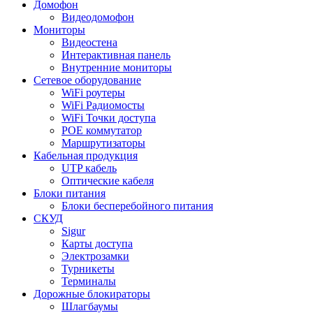
Домофон
Видеодомофон
Мониторы
Видеостена
Интерактивная панель
Внутренние мониторы
Сетевое оборудование
WiFi роутеры
WiFi Радиомосты
WiFi Точки доступа
POE коммутатор
Маршрутизаторы
Кабельная продукция
UTP кабель
Оптические кабеля
Блоки питания
Блоки бесперебойного питания
СКУД
Sigur
Карты доступа
Электрозамки
Турникеты
Терминалы
Дорожные блокираторы
Шлагбаумы