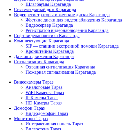
Шлагбаумы Караганда
Система умный дом Караганда
Видеорегистраторы и жесткие диски Караганда
Жесткие диски для видеонаблюдения Караганда
Видеосервер Караганда
Регистратор видеонаблюдения Караганда
Софт видеоаналитика Караганда
Комплектующие Караганда
SIP — станции экстренной помощи Караганда
Кронштейны Караганда
Датчики движения Караганда
Сигнализация Караганда
Охранная сигнализация Караганда
Пожарная сигнализация Караганда
Видеокамеры Тараз
Аналоговые Тараз
WiFI Камеры Тараз
IP Камеры Тараз
HD Камеры Тараз
Домофон Тараз
Видеодомофон Тараз
Мониторы Тараз
Интерактивная панель Тараз
Видеостена Тараз