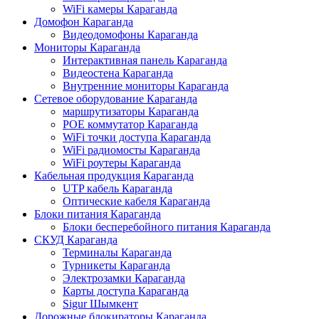
WiFi камеры Караганда
Домофон Караганда
Видеодомофоны Караганда
Мониторы Караганда
Интерактивная панель Караганда
Видеостена Караганда
Внутренние мониторы Караганда
Сетевое оборудование Караганда
маршрутизаторы Караганда
POE коммутатор Караганда
WiFi точки доступа Караганда
WiFi радиомосты Караганда
WiFi роутеры Караганда
Кабельная продукция Караганда
UTP кабель Караганда
Оптические кабеля Караганда
Блоки питания Караганда
Блоки бесперебойного питания Караганда
СКУД Караганда
Терминалы Караганда
Турникеты Караганда
Электрозамки Караганда
Карты доступа Караганда
Sigur Шымкент
Дорожные блокираторы Караганда