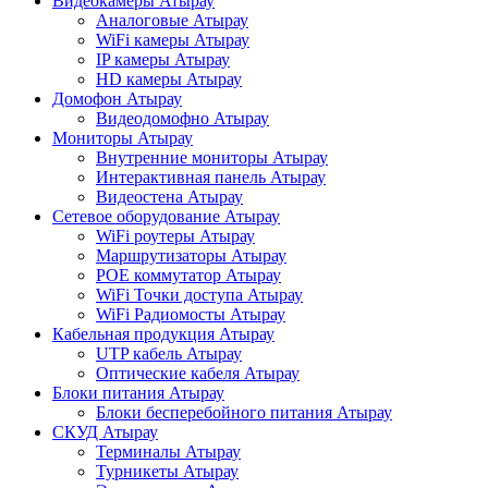
Видеокамеры Атырау
Аналоговые Атырау
WiFi камеры Атырау
IP камеры Атырау
HD камеры Атырау
Домофон Атырау
Видеодомофно Атырау
Мониторы Атырау
Внутренние мониторы Атырау
Интерактивная панель Атырау
Видеостена Атырау
Сетевое оборудование Атырау
WiFi роутеры Атырау
Маршрутизаторы Атырау
POE коммутатор Атырау
WiFi Точки доступа Атырау
WiFi Радиомосты Атырау
Кабельная продукция Атырау
UTP кабель Атырау
Оптические кабеля Атырау
Блоки питания Атырау
Блоки бесперебойного питания Атырау
СКУД Атырау
Терминалы Атырау
Турникеты Атырау