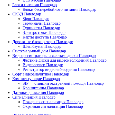
UTP кабель Павлодар
Блоки питания Павлодар
Блоки бесперебойного питания Павлодар
СКУД Павлодар
Sigur Павлодар
Терминалы Павлодар
Турникеты Павлодар
Электрозамки Павлодар
Карты доступа Павлодар
Дорожные блокираторы Павлодар
Шлагбаумы Павлодар
Система умный дом Павлодар
Видеорегистраторы и жесткие диски Павлодар
Жесткие диски для видеонаблюдения Павлодар
Видеосервер Павлодар
Регистратор видеонаблюдения Павлодар
Софт видеоаналитика Павлодар
Комплектующие Павлодар
SIP — станции экстренной помощи Павлодар
Кронштейны Павлодар
Датчики движения Павлодар
Сигнализация Павлодар
Пожарная сигнализация Павлодар
Охранная сигнализация Павлодар