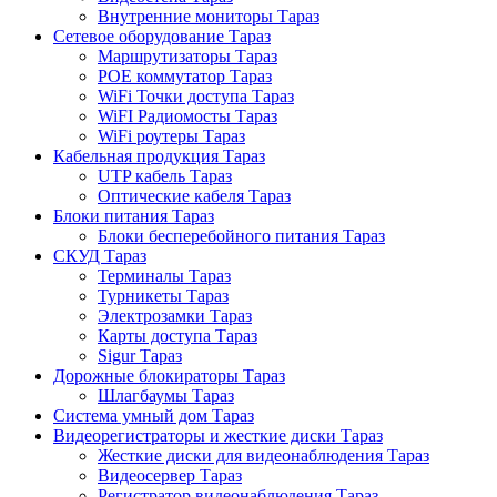
Внутренние мониторы Тараз
Сетевое оборудование Тараз
Маршрутизаторы Тараз
POE коммутатор Тараз
WiFi Точки доступа Тараз
WiFI Радиомосты Тараз
WiFi роутеры Тараз
Кабельная продукция Тараз
UTP кабель Тараз
Оптические кабеля Тараз
Блоки питания Тараз
Блоки бесперебойного питания Тараз
СКУД Тараз
Терминалы Тараз
Турникеты Тараз
Электрозамки Тараз
Карты доступа Тараз
Sigur Тараз
Дорожные блокираторы Тараз
Шлагбаумы Тараз
Система умный дом Тараз
Видеорегистраторы и жесткие диски Тараз
Жесткие диски для видеонаблюдения Тараз
Видеосервер Тараз
Регистратор видеонаблюдения Тараз