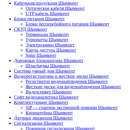
Кабельная продукция Шымкент
Оптические кабеля Шымкент
UTP кабель Шымкент
Блоки питания Шымкент
Блоки бесперебойного питания Шымкент
СКУД Шымкент
Терминалы Шымкент
Турникеты Шымкент
Электрозамки Шымкент
Карты доступа Шымкент
Sigur Шымкент
Дорожные блокираторы Шымкент
Шлагбаумы Шымкент
Система умный дом Шымкент
Видеорегистраторы и жесткие диски Шымкент
Регистратор видеонаблюдения Шымкент
Жесткие диски для видеонаблюдения Шымкент
Видеосервер Шымкент
Софт видеоаналитика Шымкент
Комплектующие Шымкент
SIP — станции экстренной помощи Шымкент
Кронштейны Шымкент
Датчики движения Шымкент
Сигнализация Шымкент
Пожарная сигнализация Шымкент