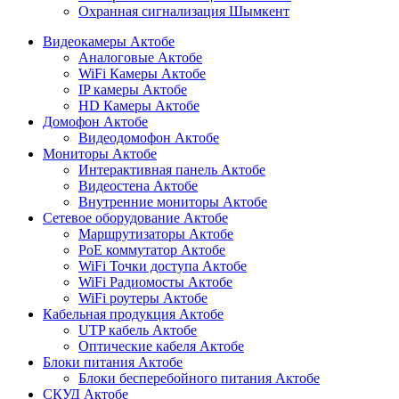
Охранная сигнализация Шымкент
Видеокамеры Актобе
Аналоговые Актобе
WiFi Камеры Актобе
IP камеры Актобе
HD Камеры Актобе
Домофон Актобе
Видеодомофон Актобе
Мониторы Актобе
Интерактивная панель Актобе
Видеостена Актобе
Внутренние мониторы Актобе
Сетевое оборудование Актобе
Маршрутизаторы Актобе
PoE коммутатор Актобе
WiFi Точки доступа Актобе
WiFi Радиомосты Актобе
WiFi роутеры Актобе
Кабельная продукция Актобе
UTP кабель Актобе
Оптические кабеля Актобе
Блоки питания Актобе
Блоки бесперебойного питания Актобе
СКУД Актобе