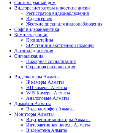
Cистема умный дом
Видеорегистраторы и жесткие диски
Регистратор видеонаблюдения
Видеосервер
Жесткие диски для видеонаблюдения
Софт видеоаналитика
Комплектующие
Кронштейны
SIP-станции экстренной помощи
Датчики движения
Сигнализация
Пожарная сигнализация
Охранная сигнализация
Видеокамеры Алматы
IP камеры Алматы
HD камеры Алматы
WiFi Камеры Алматы
Аналоговые Алматы
Домофон Алматы
Видеодомофон Алматы
Мониторы Алматы
Внутренние мониторы Алматы
Интерактивная панель Алматы
Видеостена Алматы