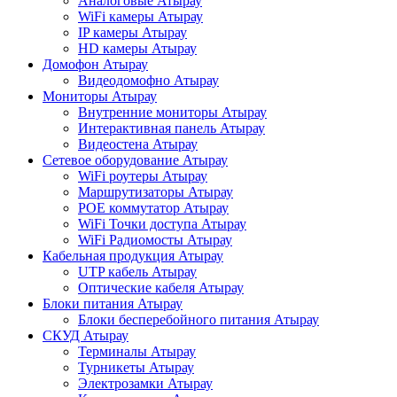
Аналоговые Атырау
WiFi камеры Атырау
IP камеры Атырау
HD камеры Атырау
Домофон Атырау
Видеодомофно Атырау
Мониторы Атырау
Внутренние мониторы Атырау
Интерактивная панель Атырау
Видеостена Атырау
Сетевое оборудование Атырау
WiFi роутеры Атырау
Маршрутизаторы Атырау
POE коммутатор Атырау
WiFi Точки доступа Атырау
WiFi Радиомосты Атырау
Кабельная продукция Атырау
UTP кабель Атырау
Оптические кабеля Атырау
Блоки питания Атырау
Блоки бесперебойного питания Атырау
СКУД Атырау
Терминалы Атырау
Турникеты Атырау
Электрозамки Атырау