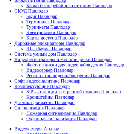
Блоки питания Павлодар
Блоки бесперебойного питания Павлодар
СКУД Павлодар
Sigur Павлодар
Терминалы Павлодар
Турникеты Павлодар
Электрозамки Павлодар
Карты доступа Павлодар
Дорожные блокираторы Павлодар
Шлагбаумы Павлодар
Система умный дом Павлодар
Видеорегистраторы и жесткие диски Павлодар
Жесткие диски для видеонаблюдения Павлодар
Видеосервер Павлодар
Регистратор видеонаблюдения Павлодар
Софт видеоаналитика Павлодар
Комплектующие Павлодар
SIP — станции экстренной помощи Павлодар
Кронштейны Павлодар
Датчики движения Павлодар
Сигнализация Павлодар
Пожарная сигнализация Павлодар
Охранная сигнализация Павлодар
Видеокамеры Атырау