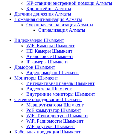
SIP-станции экстренной помощи Алматы
Кронштейны Алматы
Датчики движения Алматы
Пожарная сигнализация Алматы
Охранная сигнализация Алматы
Сигнализация Алматы
Видеокамеры Шымкент
WiFi Камеры Шымкент
HD Камеры Шымкент
Аналоговые Шымкент
IP камеры Шымкент
Домофон Шымкент
Видеодомофон Шымкент
Мониторы Шымкент
Интерактивная панель Шымкент
Видеостена Шымкент
Внутренние мониторы Шымкент
Сетевое оборудование Шымкент
Маршрутизаторы Шымкент
PoE коммутатор Шымкент
WiFi Точки доступа Шымкент
WiFi Радиомосты Шымкент
WiFi роутеры Шымкент
Кабельная продукция Шымкент