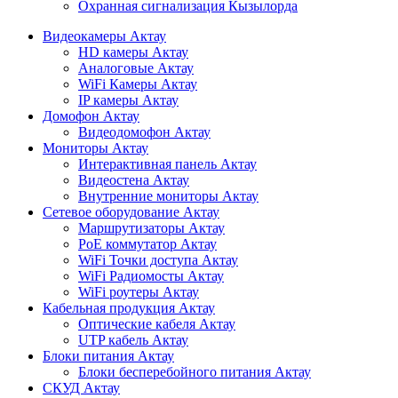
Охранная сигнализация Кызылорда
Видеокамеры Актау
HD камеры Актау
Аналоговые Актау
WiFi Камеры Актау
IP камеры Актау
Домофон Актау
Видеодомофон Актау
Мониторы Актау
Интерактивная панель Актау
Видеостена Актау
Внутренние мониторы Актау
Сетевое оборудование Актау
Маршрутизаторы Актау
PoE коммутатор Актау
WiFi Точки доступа Актау
WiFi Радиомосты Актау
WiFi роутеры Актау
Кабельная продукция Актау
Оптические кабеля Актау
UTP кабель Актау
Блоки питания Актау
Блоки бесперебойного питания Актау
СКУД Актау