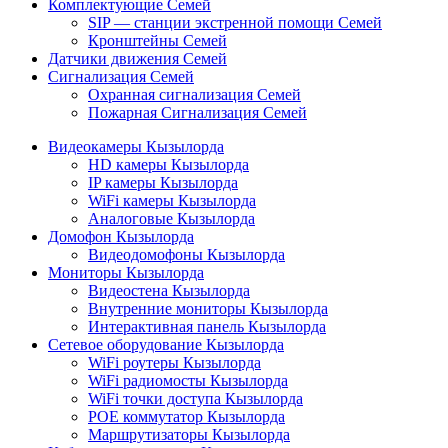
Комплектующие Семей
SIP — станции экстренной помощи Семей
Кронштейны Семей
Датчики движения Семей
Сигнализация Семей
Охранная сигнализация Семей
Пожарная Сигнализация Семей
Видеокамеры Кызылорда
HD камеры Кызылорда
IP камеры Кызылорда
WiFi камеры Кызылорда
Аналоговые Кызылорда
Домофон Кызылорда
Видеодомофоны Кызылорда
Мониторы Кызылорда
Видеостена Кызылорда
Внутренние мониторы Кызылорда
Интерактивная панель Кызылорда
Сетевое оборудование Кызылорда
WiFi роутеры Кызылорда
WiFi радиомосты Кызылорда
WiFi точки доступа Кызылорда
POE коммутатор Кызылорда
Маршрутизаторы Кызылорда