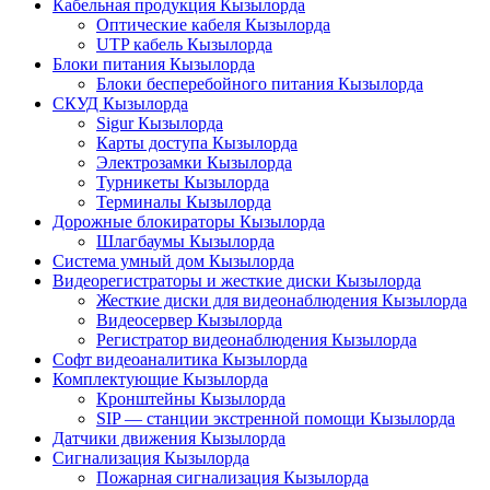
Кабельная продукция Кызылорда
Оптические кабеля Кызылорда
UTP кабель Кызылорда
Блоки питания Кызылорда
Блоки бесперебойного питания Кызылорда
СКУД Кызылорда
Sigur Кызылорда
Карты доступа Кызылорда
Электрозамки Кызылорда
Турникеты Кызылорда
Терминалы Кызылорда
Дорожные блокираторы Кызылорда
Шлагбаумы Кызылорда
Система умный дом Кызылорда
Видеорегистраторы и жесткие диски Кызылорда
Жесткие диски для видеонаблюдения Кызылорда
Видеосервер Кызылорда
Регистратор видеонаблюдения Кызылорда
Софт видеоаналитика Кызылорда
Комплектующие Кызылорда
Кронштейны Кызылорда
SIP — станции экстренной помощи Кызылорда
Датчики движения Кызылорда
Сигнализация Кызылорда
Пожарная сигнализация Кызылорда