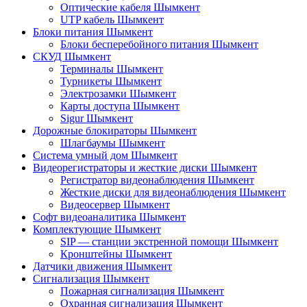
Оптические кабеля Шымкент
UTP кабель Шымкент
Блоки питания Шымкент
Блоки бесперебойного питания Шымкент
СКУД Шымкент
Терминалы Шымкент
Турникеты Шымкент
Электрозамки Шымкент
Карты доступа Шымкент
Sigur Шымкент
Дорожные блокираторы Шымкент
Шлагбаумы Шымкент
Система умный дом Шымкент
Видеорегистраторы и жесткие диски Шымкент
Регистратор видеонаблюдения Шымкент
Жесткие диски для видеонаблюдения Шымкент
Видеосервер Шымкент
Софт видеоаналитика Шымкент
Комплектующие Шымкент
SIP — станции экстренной помощи Шымкент
Кронштейны Шымкент
Датчики движения Шымкент
Сигнализация Шымкент
Пожарная сигнализация Шымкент
Охранная сигнализация Шымкент