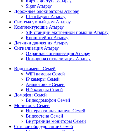
Карты доступа Атырау
Sigur Атырау
Дорожные блокираторы Атырау
Шлагбаумы Атырау
Система умный дом Атырау
Комплектующие Атырау
SIP-станции экстренной помощи Атырау
Кронштейны Атырау
Датчики движения Атырау
Сигнализация Атырау
Охранная сигнализация Атырау
Пожарная сигнализация Атырау
Видеокамеры Семей
WiFi камеры Семей
IP камеры Семей
Аналоговые Семей
HD камеры Семей
Домофон Семей
Видеодомофон Семей
Мониторы Семей
Интерактивная панель Семей
Видеостена Семей
Внутренние мониторы Семей
Сетевое оборудование Семей