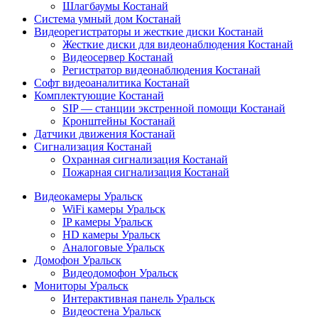
Шлагбаумы Костанай
Система умный дом Костанай
Видеорегистраторы и жесткие диски Костанай
Жесткие диски для видеонаблюдения Костанай
Видеосервер Костанай
Регистратор видеонаблюдения Костанай
Софт видеоаналитика Костанай
Комплектующие Костанай
SIP — станции экстренной помощи Костанай
Кронштейны Костанай
Датчики движения Костанай
Сигнализация Костанай
Охранная сигнализация Костанай
Пожарная сигнализация Костанай
Видеокамеры Уральск
WiFi камеры Уральск
IP камеры Уральск
HD камеры Уральск
Аналоговые Уральск
Домофон Уральск
Видеодомофон Уральск
Мониторы Уральск
Интерактивная панель Уральск
Видеостена Уральск