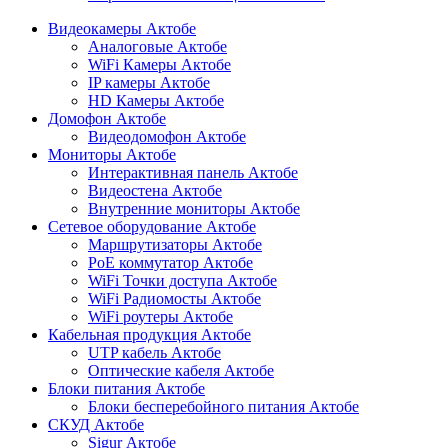
Видеокамеры Актобе
Аналоговые Актобе
WiFi Камеры Актобе
IP камеры Актобе
HD Камеры Актобе
Домофон Актобе
Видеодомофон Актобе
Мониторы Актобе
Интерактивная панель Актобе
Видеостена Актобе
Внутренние мониторы Актобе
Сетевое оборудование Актобе
Маршрутизаторы Актобе
PoE коммутатор Актобе
WiFi Точки доступа Актобе
WiFi Радиомосты Актобе
WiFi роутеры Актобе
Кабельная продукция Актобе
UTP кабель Актобе
Оптические кабеля Актобе
Блоки питания Актобе
Блоки бесперебойного питания Актобе
СКУД Актобе
Sigur Актобе