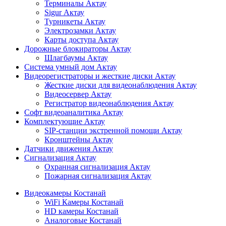
Терминалы Актау
Sigur Актау
Турникеты Актау
Электрозамки Актау
Карты доступа Актау
Дорожные блокираторы Актау
Шлагбаумы Актау
Система умный дом Актау
Видеорегистраторы и жесткие диски Актау
Жесткие диски для видеонаблюдения Актау
Видеосервер Актау
Регистратор видеонаблюдения Актау
Софт видеоаналитика Актау
Комплектующие Актау
SIP-станции экстренной помощи Актау
Кронштейны Актау
Датчики движения Актау
Сигнализация Актау
Охранная сигнализация Актау
Пожарная сигнализация Актау
Видеокамеры Костанай
WiFi Камеры Костанай
HD камеры Костанай
Аналоговые Костанай