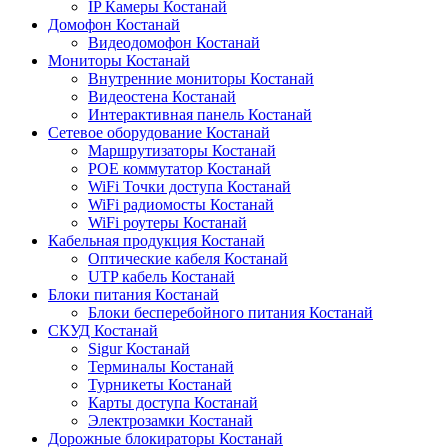
IP Камеры Костанай
Домофон Костанай
Видеодомофон Костанай
Мониторы Костанай
Внутренние мониторы Костанай
Видеостена Костанай
Интерактивная панель Костанай
Сетевое оборудование Костанай
Маршрутизаторы Костанай
POE коммутатор Костанай
WiFi Точки доступа Костанай
WiFi радиомосты Костанай
WiFi роутеры Костанай
Кабельная продукция Костанай
Оптические кабеля Костанай
UTP кабель Костанай
Блоки питания Костанай
Блоки бесперебойного питания Костанай
СКУД Костанай
Sigur Костанай
Терминалы Костанай
Турникеты Костанай
Карты доступа Костанай
Электрозамки Костанай
Дорожные блокираторы Костанай