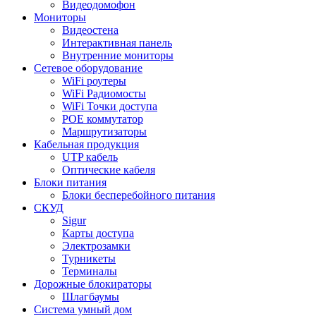
Видеодомофон
Мониторы
Видеостена
Интерактивная панель
Внутренние мониторы
Сетевое оборудование
WiFi роутеры
WiFi Радиомосты
WiFi Точки доступа
POE коммутатор
Маршрутизаторы
Кабельная продукция
UTP кабель
Оптические кабеля
Блоки питания
Блоки бесперебойного питания
СКУД
Sigur
Карты доступа
Электрозамки
Турникеты
Терминалы
Дорожные блокираторы
Шлагбаумы
Cистема умный дом