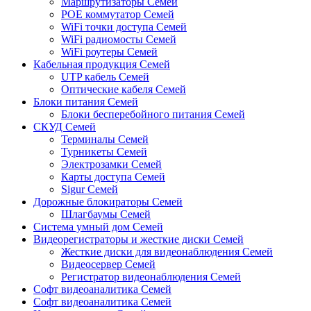
Маршрутизаторы Семей
POE коммутатор Семей
WiFi точки доступа Семей
WiFi радиомосты Семей
WiFi роутеры Семей
Кабельная продукция Семей
UTP кабель Семей
Оптические кабеля Семей
Блоки питания Семей
Блоки бесперебойного питания Семей
СКУД Семей
Терминалы Семей
Турникеты Семей
Электрозамки Семей
Карты доступа Семей
Sigur Семей
Дорожные блокираторы Семей
Шлагбаумы Семей
Система умный дом Семей
Видеорегистраторы и жесткие диски Семей
Жесткие диски для видеонаблюдения Семей
Видеосервер Семей
Регистратор видеонаблюдения Семей
Софт видеоаналитика Семей
Софт видеоаналитика Семей