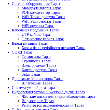
Сетевое оборудование Тараз
Маршрутизаторы Тараз
POE коммутатор Тараз
WiFi Точки доступа Тараз
WiFI Радиомосты Тараз
WiFi роутеры Тараз
Кабельная продукция Тараз
UTP кабель Тараз
Оптические кабеля Тараз
Блоки питания Тараз
Блоки бесперебойного питания Тараз
СКУД Тараз
Терминалы Тараз
Турникеты Тараз
Электрозамки Тараз
Карты доступа Тараз
Sigur Тараз
Дорожные блокираторы Тараз
Шлагбаумы Тараз
Система умный дом Тараз
Видеорегистраторы и жесткие диски Тараз
Жесткие диски для видеонаблюдения Тараз
Видеосервер Тараз
Регистратор видеонаблюдения Тараз
Софт видеоаналитика Тараз