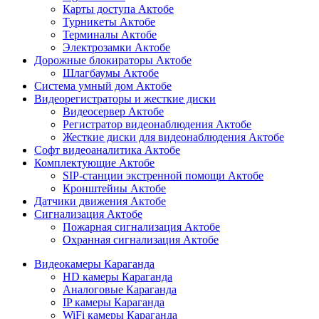
Карты доступа Актобе
Турникеты Актобе
Терминалы Актобе
Электрозамки Актобе
Дорожные блокираторы Актобе
Шлагбаумы Актобе
Система умный дом Актобе
Видеорегистраторы и жесткие диски
Видеосервер Актобе
Регистратор видеонаблюдения Актобе
Жесткие диски для видеонаблюдения Актобе
Софт видеоаналитика Актобе
Комплектующие Актобе
SIP-станции экстренной помощи Актобе
Кронштейны Актобе
Датчики движения Актобе
Сигнализация Актобе
Пожарная сигнализация Актобе
Охранная сигнализация Актобе
Видеокамеры Караганда
HD камеры Караганда
Аналоговые Караганда
IP камеры Караганда
WiFi камеры Караганда