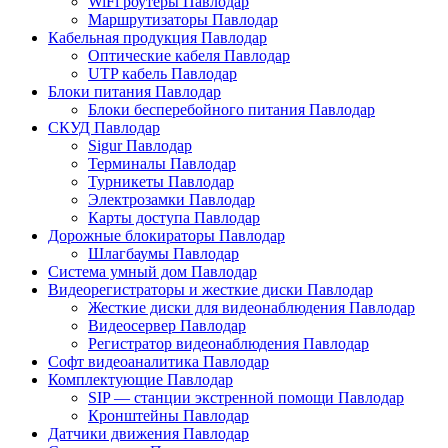
WiFi роутеры Павлодар
Маршрутизаторы Павлодар
Кабельная продукция Павлодар
Оптические кабеля Павлодар
UTP кабель Павлодар
Блоки питания Павлодар
Блоки бесперебойного питания Павлодар
СКУД Павлодар
Sigur Павлодар
Терминалы Павлодар
Турникеты Павлодар
Электрозамки Павлодар
Карты доступа Павлодар
Дорожные блокираторы Павлодар
Шлагбаумы Павлодар
Система умный дом Павлодар
Видеорегистраторы и жесткие диски Павлодар
Жесткие диски для видеонаблюдения Павлодар
Видеосервер Павлодар
Регистратор видеонаблюдения Павлодар
Софт видеоаналитика Павлодар
Комплектующие Павлодар
SIP — станции экстренной помощи Павлодар
Кронштейны Павлодар
Датчики движения Павлодар