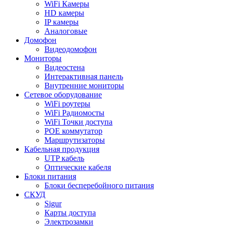
WiFi Камеры
HD камеры
IP камеры
Аналоговые
Домофон
Видеодомофон
Мониторы
Видеостена
Интерактивная панель
Внутренние мониторы
Сетевое оборудование
WiFi роутеры
WiFi Радиомосты
WiFi Точки доступа
POE коммутатор
Маршрутизаторы
Кабельная продукция
UTP кабель
Оптические кабеля
Блоки питания
Блоки бесперебойного питания
СКУД
Sigur
Карты доступа
Электрозамки