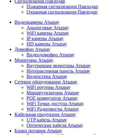
Сигнализация Павлодар
Пожарная сигнализация Павлодар
Охранная сигнализация Павлодар
Видеокамеры Атырау
Аналоговые Атырау
WiFi камеры Атырау
IP камеры Атырау
HD камеры Атырау
Домофон Атырау
Видеодомофно Атырау
Мониторы Атырау
Внутренние мониторы Атырау
Интерактивная панель Атырау
Видеостена Атырау
Сетевое оборудование Атырау
WiFi роутеры Атырау
Маршрутизаторы Атырау
POE коммутатор Атырау
WiFi Точки доступа Атырау
WiFi Радиомосты Атырау
Кабельная продукция Атырау
UTP кабель Атырау
Оптические кабеля Атырау
Блоки питания Атырау