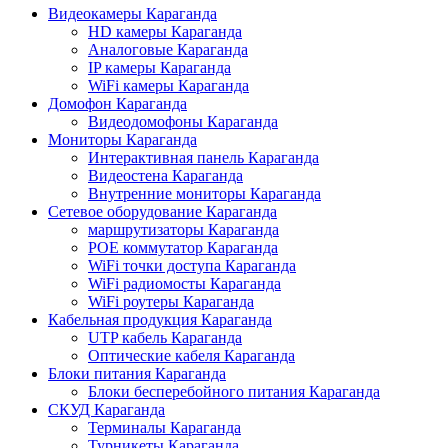
Видеокамеры Караганда
HD камеры Караганда
Аналоговые Караганда
IP камеры Караганда
WiFi камеры Караганда
Домофон Караганда
Видеодомофоны Караганда
Мониторы Караганда
Интерактивная панель Караганда
Видеостена Караганда
Внутренние мониторы Караганда
Сетевое оборудование Караганда
маршрутизаторы Караганда
POE коммутатор Караганда
WiFi точки доступа Караганда
WiFi радиомосты Караганда
WiFi роутеры Караганда
Кабельная продукция Караганда
UTP кабель Караганда
Оптические кабеля Караганда
Блоки питания Караганда
Блоки бесперебойного питания Караганда
СКУД Караганда
Терминалы Караганда
Турникеты Караганда