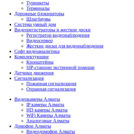
Турникеты
Терминалы
Дорожные блокираторы
Шлагбаумы
Cистема умный дом
Видеорегистраторы и жесткие диски
Регистратор видеонаблюдения
Видеосервер
Жесткие диски для видеонаблюдения
Софт видеоаналитика
Комплектующие
Кронштейны
SIP-станции экстренной помощи
Датчики движения
Сигнализация
Пожарная сигнализация
Охранная сигнализация
Видеокамеры Алматы
IP камеры Алматы
HD камеры Алматы
WiFi Камеры Алматы
Аналоговые Алматы
Домофон Алматы
Видеодомофон Алматы