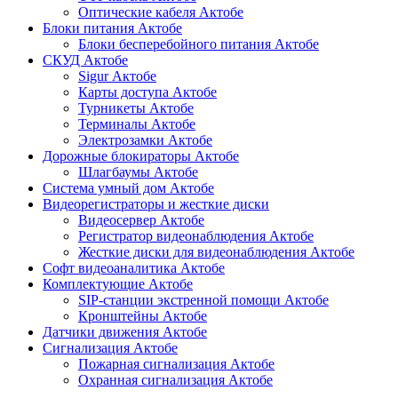
Оптические кабеля Актобе
Блоки питания Актобе
Блоки бесперебойного питания Актобе
СКУД Актобе
Sigur Актобе
Карты доступа Актобе
Турникеты Актобе
Терминалы Актобе
Электрозамки Актобе
Дорожные блокираторы Актобе
Шлагбаумы Актобе
Система умный дом Актобе
Видеорегистраторы и жесткие диски
Видеосервер Актобе
Регистратор видеонаблюдения Актобе
Жесткие диски для видеонаблюдения Актобе
Софт видеоаналитика Актобе
Комплектующие Актобе
SIP-станции экстренной помощи Актобе
Кронштейны Актобе
Датчики движения Актобе
Сигнализация Актобе
Пожарная сигнализация Актобе
Охранная сигнализация Актобе