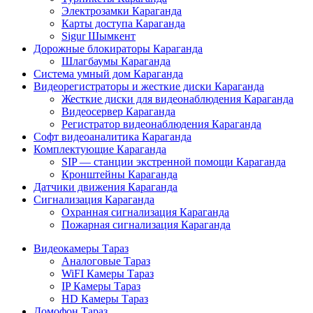
Электрозамки Караганда
Карты доступа Караганда
Sigur Шымкент
Дорожные блокираторы Караганда
Шлагбаумы Караганда
Система умный дом Караганда
Видеорегистраторы и жесткие диски Караганда
Жесткие диски для видеонаблюдения Караганда
Видеосервер Караганда
Регистратор видеонаблюдения Караганда
Софт видеоаналитика Караганда
Комплектующие Караганда
SIP — станции экстренной помощи Караганда
Кронштейны Караганда
Датчики движения Караганда
Сигнализация Караганда
Охранная сигнализация Караганда
Пожарная сигнализация Караганда
Видеокамеры Тараз
Аналоговые Тараз
WiFI Камеры Тараз
IP Камеры Тараз
HD Камеры Тараз
Домофон Тараз