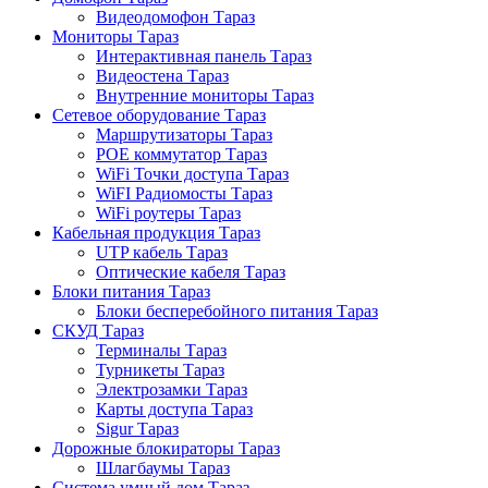
Видеодомофон Тараз
Мониторы Тараз
Интерактивная панель Тараз
Видеостена Тараз
Внутренние мониторы Тараз
Сетевое оборудование Тараз
Маршрутизаторы Тараз
POE коммутатор Тараз
WiFi Точки доступа Тараз
WiFI Радиомосты Тараз
WiFi роутеры Тараз
Кабельная продукция Тараз
UTP кабель Тараз
Оптические кабеля Тараз
Блоки питания Тараз
Блоки бесперебойного питания Тараз
СКУД Тараз
Терминалы Тараз
Турникеты Тараз
Электрозамки Тараз
Карты доступа Тараз
Sigur Тараз
Дорожные блокираторы Тараз
Шлагбаумы Тараз
Система умный дом Тараз