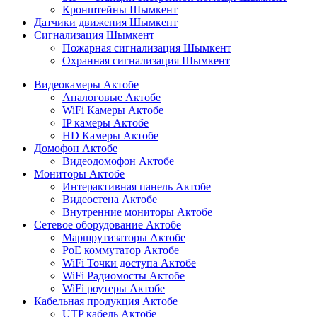
Кронштейны Шымкент
Датчики движения Шымкент
Сигнализация Шымкент
Пожарная сигнализация Шымкент
Охранная сигнализация Шымкент
Видеокамеры Актобе
Аналоговые Актобе
WiFi Камеры Актобе
IP камеры Актобе
HD Камеры Актобе
Домофон Актобе
Видеодомофон Актобе
Мониторы Актобе
Интерактивная панель Актобе
Видеостена Актобе
Внутренние мониторы Актобе
Сетевое оборудование Актобе
Маршрутизаторы Актобе
PoE коммутатор Актобе
WiFi Точки доступа Актобе
WiFi Радиомосты Актобе
WiFi роутеры Актобе
Кабельная продукция Актобе
UTP кабель Актобе