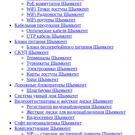
PoE коммутатор Шымкент
WiFi Точки доступа Шымкент
WiFi Радиомосты Шымкент
WiFi роутеры Шымкент
Кабельная продукция Шымкент
Оптические кабеля Шымкент
UTP кабель Шымкент
Блоки питания Шымкент
Блоки бесперебойного питания Шымкент
СКУД Шымкент
Терминалы Шымкент
Турникеты Шымкент
Электрозамки Шымкент
Карты доступа Шымкент
Sigur Шымкент
Дорожные блокираторы Шымкент
Шлагбаумы Шымкент
Система умный дом Шымкент
Видеорегистраторы и жесткие диски Шымкент
Регистратор видеонаблюдения Шымкент
Жесткие диски для видеонаблюдения Шымкент
Видеосервер Шымкент
Софт видеоаналитика Шымкент
Комплектующие Шымкент
SIP — станции экстренной помощи Шымкент