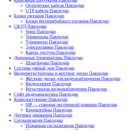
Кабельная продукция Павлодар
Оптические кабеля Павлодар
UTP кабель Павлодар
Блоки питания Павлодар
Блоки бесперебойного питания Павлодар
СКУД Павлодар
Sigur Павлодар
Терминалы Павлодар
Турникеты Павлодар
Электрозамки Павлодар
Карты доступа Павлодар
Дорожные блокираторы Павлодар
Шлагбаумы Павлодар
Система умный дом Павлодар
Видеорегистраторы и жесткие диски Павлодар
Жесткие диски для видеонаблюдения Павлодар
Видеосервер Павлодар
Регистратор видеонаблюдения Павлодар
Софт видеоаналитика Павлодар
Комплектующие Павлодар
SIP — станции экстренной помощи Павлодар
Кронштейны Павлодар
Датчики движения Павлодар
Сигнализация Павлодар
Пожарная сигнализация Павлодар