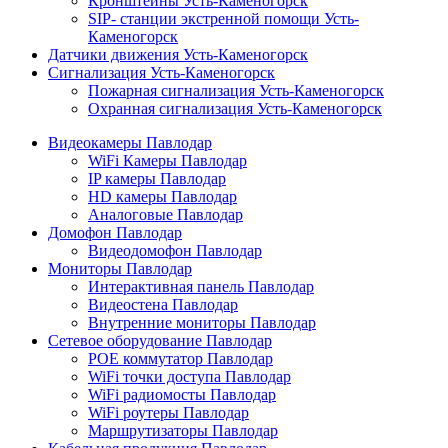
Кронштейны Усть-Каменогорск
SIP- станции экстренной помощи Усть-
Каменогорск
Датчики движения Усть-Каменогорск
Сигнализация Усть-Каменогорск
Пожарная сигнализация Усть-Каменогорск
Охранная сигнализация Усть-Каменогорск
Видеокамеры Павлодар
WiFi Камеры Павлодар
IP камеры Павлодар
HD камеры Павлодар
Аналоговые Павлодар
Домофон Павлодар
Видеодомофон Павлодар
Мониторы Павлодар
Интерактивная панель Павлодар
Видеостена Павлодар
Внутренние мониторы Павлодар
Сетевое оборудование Павлодар
POE коммутатор Павлодар
WiFi точки доступа Павлодар
WiFi радиомосты Павлодар
WiFi роутеры Павлодар
Маршрутизаторы Павлодар