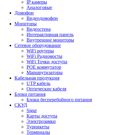
IP камеры
Аналоговые
Домофон
Видеодомофон
Мониторы
Видеостена
Интерактивная панель
Внутренние мониторы
Сетевое оборудование
WiFi роутеры
WiFi Радиомосты
WiFi Точки доступа
POE коммутатор
Маршрутизаторы
Кабельная продукция
UTP кабель
Оптические кабеля
Блоки питания
Блоки бесперебойного питания
СКУД
Sigur
Карты доступа
Электрозамки
Турникеты
Терминалы