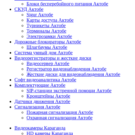
Блоки бесперебойного питания Актобе
СКУД Актобе
Sigur Актобе
Карты доступа Актобе
Турникеты Актобе
Терминалы Актобе
Электрозамки Актобе
Дорожные блокираторы Актобе
Шлагбаумы Актобе
Система умный дом Актобе
Видеорегистраторы и жесткие диски
Видеосервер Актобе
Регистратор видеонаблюдения Актобе
Жесткие диски для видеонаблюдения Актобе
Софт видеоаналитика Актобе
Комплектующие Актобе
SIP-станции экстренной помощи Актобе
Кронштейны Актобе
Датчики движения Актобе
Сигнализация Актобе
Пожарная сигнализация Актобе
Охранная сигнализация Актобе
Видеокамеры Караганда
HD камеры Караганда