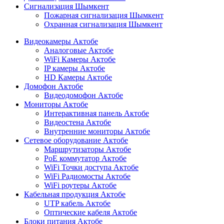
Сигнализация Шымкент
Пожарная сигнализация Шымкент
Охранная сигнализация Шымкент
Видеокамеры Актобе
Аналоговые Актобе
WiFi Камеры Актобе
IP камеры Актобе
HD Камеры Актобе
Домофон Актобе
Видеодомофон Актобе
Мониторы Актобе
Интерактивная панель Актобе
Видеостена Актобе
Внутренние мониторы Актобе
Сетевое оборудование Актобе
Маршрутизаторы Актобе
PoE коммутатор Актобе
WiFi Точки доступа Актобе
WiFi Радиомосты Актобе
WiFi роутеры Актобе
Кабельная продукция Актобе
UTP кабель Актобе
Оптические кабеля Актобе
Блоки питания Актобе