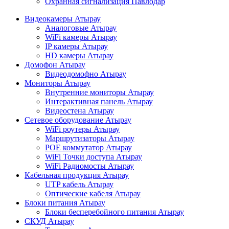
Охранная сигнализация Павлодар
Видеокамеры Атырау
Аналоговые Атырау
WiFi камеры Атырау
IP камеры Атырау
HD камеры Атырау
Домофон Атырау
Видеодомофно Атырау
Мониторы Атырау
Внутренние мониторы Атырау
Интерактивная панель Атырау
Видеостена Атырау
Сетевое оборудование Атырау
WiFi роутеры Атырау
Маршрутизаторы Атырау
POE коммутатор Атырау
WiFi Точки доступа Атырау
WiFi Радиомосты Атырау
Кабельная продукция Атырау
UTP кабель Атырау
Оптические кабеля Атырау
Блоки питания Атырау
Блоки бесперебойного питания Атырау
СКУД Атырау