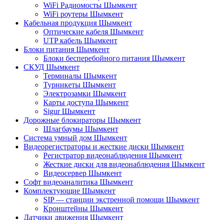
WiFi Радиомосты Шымкент
WiFi роутеры Шымкент
Кабельная продукция Шымкент
Оптические кабеля Шымкент
UTP кабель Шымкент
Блоки питания Шымкент
Блоки бесперебойного питания Шымкент
СКУД Шымкент
Терминалы Шымкент
Турникеты Шымкент
Электрозамки Шымкент
Карты доступа Шымкент
Sigur Шымкент
Дорожные блокираторы Шымкент
Шлагбаумы Шымкент
Система умный дом Шымкент
Видеорегистраторы и жесткие диски Шымкент
Регистратор видеонаблюдения Шымкент
Жесткие диски для видеонаблюдения Шымкент
Видеосервер Шымкент
Софт видеоаналитика Шымкент
Комплектующие Шымкент
SIP — станции экстренной помощи Шымкент
Кронштейны Шымкент
Датчики движения Шымкент