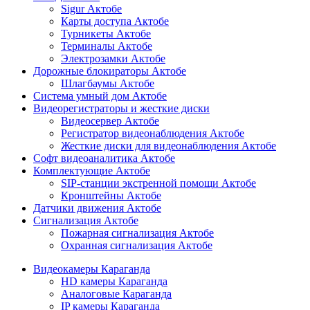
Sigur Актобе
Карты доступа Актобе
Турникеты Актобе
Терминалы Актобе
Электрозамки Актобе
Дорожные блокираторы Актобе
Шлагбаумы Актобе
Система умный дом Актобе
Видеорегистраторы и жесткие диски
Видеосервер Актобе
Регистратор видеонаблюдения Актобе
Жесткие диски для видеонаблюдения Актобе
Софт видеоаналитика Актобе
Комплектующие Актобе
SIP-станции экстренной помощи Актобе
Кронштейны Актобе
Датчики движения Актобе
Сигнализация Актобе
Пожарная сигнализация Актобе
Охранная сигнализация Актобе
Видеокамеры Караганда
HD камеры Караганда
Аналоговые Караганда
IP камеры Караганда