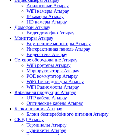
Видеокамеры Атырау
Аналоговые Атырау
WiFi камеры Атырау
IP камеры Атырау
HD камеры Атырау
Домофон Атырау
Видеодомофно Атырау
Мониторы Атырау
Внутренние мониторы Атырау
Интерактивная панель Атырау
Видеостена Атырау
Сетевое оборудование Атырау
WiFi роутеры Атырау
Маршрутизаторы Атырау
POE коммутатор Атырау
WiFi Точки доступа Атырау
WiFi Радиомосты Атырау
Кабельная продукция Атырау
UTP кабель Атырау
Оптические кабеля Атырау
Блоки питания Атырау
Блоки бесперебойного питания Атырау
СКУД Атырау
Терминалы Атырау
Турникеты Атырау