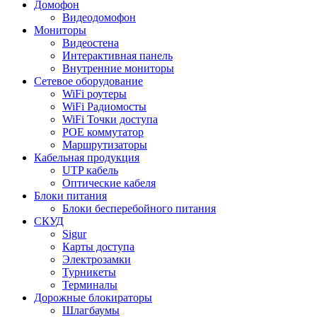
Домофон
Видеодомофон
Мониторы
Видеостена
Интерактивная панель
Внутренние мониторы
Сетевое оборудование
WiFi роутеры
WiFi Радиомосты
WiFi Точки доступа
POE коммутатор
Маршрутизаторы
Кабельная продукция
UTP кабель
Оптические кабеля
Блоки питания
Блоки бесперебойного питания
СКУД
Sigur
Карты доступа
Электрозамки
Турникеты
Терминалы
Дорожные блокираторы
Шлагбаумы