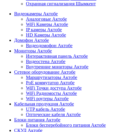
Охранная сигнализация Шымкент
Видеокамеры Актобе
Аналоговые Актобе
WiFi Камеры Актобе
IP камеры Актобе
HD Камеры Актобе
Домофон Актобе
Видеодомофон Актобе
Мониторы Актобе
Интерактивная панель Актобе
Видеостена Актобе
Внутренние мониторы Актобе
Сетевое оборудование Актобе
Маршрутизаторы Актобе
PoE коммутатор Актобе
WiFi Точки доступа Актобе
WiFi Радиомосты Актобе
WiFi роутеры Актобе
Кабельная продукция Актобе
UTP кабель Актобе
Оптические кабеля Актобе
Блоки питания Актобе
Блоки бесперебойного питания Актобе
СКУД Актобе