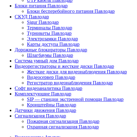
UTP кабель Павлодар
Блоки питания Павлодар
Блоки бесперебойного питания Павлодар
СКУД Павлодар
Sigur Павлодар
Терминалы Павлодар
Турникеты Павлодар
Электрозамки Павлодар
Карты доступа Павлодар
Дорожные блокираторы Павлодар
Шлагбаумы Павлодар
Система умный дом Павлодар
Видеорегистраторы и жесткие диски Павлодар
Жесткие диски для видеонаблюдения Павлодар
Видеосервер Павлодар
Регистратор видеонаблюдения Павлодар
Софт видеоаналитика Павлодар
Комплектующие Павлодар
SIP — станции экстренной помощи Павлодар
Кронштейны Павлодар
Датчики движения Павлодар
Сигнализация Павлодар
Пожарная сигнализация Павлодар
Охранная сигнализация Павлодар