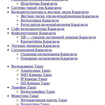
Шлагбаумы Караганда
Система умный дом Караганда
Видеорегистраторы и жесткие диски Караганда
Жесткие диски для видеонаблюдения Караганда
Видеосервер Караганда
Регистратор видеонаблюдения Караганда
Софт видеоаналитика Караганда
Комплектующие Караганда
SIP — станции экстренной помощи Караганда
Кронштейны Караганда
Датчики движения Караганда
Сигнализация Караганда
Охранная сигнализация Караганда
Пожарная сигнализация Караганда
Видеокамеры Тараз
Аналоговые Тараз
WiFI Камеры Тараз
IP Камеры Тараз
HD Камеры Тараз
Домофон Тараз
Видеодомофон Тараз
Мониторы Тараз
Интерактивная панель Тараз
Видеостена Тараз