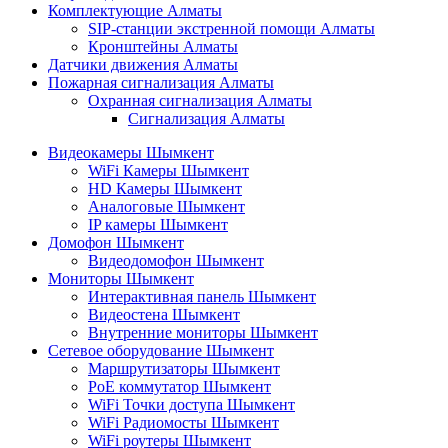
Комплектующие Алматы
SIP-станции экстренной помощи Алматы
Кронштейны Алматы
Датчики движения Алматы
Пожарная сигнализация Алматы
Охранная сигнализация Алматы
Сигнализация Алматы
Видеокамеры Шымкент
WiFi Камеры Шымкент
HD Камеры Шымкент
Аналоговые Шымкент
IP камеры Шымкент
Домофон Шымкент
Видеодомофон Шымкент
Мониторы Шымкент
Интерактивная панель Шымкент
Видеостена Шымкент
Внутренние мониторы Шымкент
Сетевое оборудование Шымкент
Маршрутизаторы Шымкент
PoE коммутатор Шымкент
WiFi Точки доступа Шымкент
WiFi Радиомосты Шымкент
WiFi роутеры Шымкент