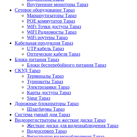
Внутренние мониторы Тараз
Сетевое оборудование Тараз
Маршрутизаторы Тараз
POE коммутатор Тараз
WiFi Точки доступа Тараз
WiFI Радиомосты Тараз
WiFi роутеры Тараз
Кабельная продукция Тараз
UTP кабель Тараз
Оптические кабеля Тараз
Блоки питания Тараз
Блоки бесперебойного питания Тараз
СКУД Тараз
Терминалы Тараз
Турникеты Тараз
Электрозамки Тараз
Карты доступа Тараз
Sigur Тараз
Дорожные блокираторы Тараз
Шлагбаумы Тараз
Система умный дом Тараз
Видеорегистраторы и жесткие диски Тараз
Жесткие диски для видеонаблюдения Тараз
Видеосервер Тараз
Регистратор видеонаблюдения Тараз