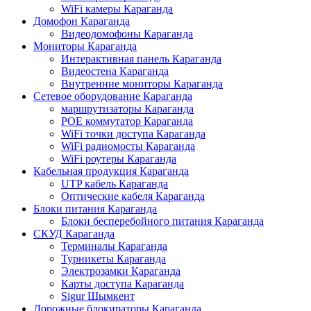
WiFi камеры Караганда
Домофон Караганда
Видеодомофоны Караганда
Мониторы Караганда
Интерактивная панель Караганда
Видеостена Караганда
Внутренние мониторы Караганда
Сетевое оборудование Караганда
маршрутизаторы Караганда
POE коммутатор Караганда
WiFi точки доступа Караганда
WiFi радиомосты Караганда
WiFi роутеры Караганда
Кабельная продукция Караганда
UTP кабель Караганда
Оптические кабеля Караганда
Блоки питания Караганда
Блоки бесперебойного питания Караганда
СКУД Караганда
Терминалы Караганда
Турникеты Караганда
Электрозамки Караганда
Карты доступа Караганда
Sigur Шымкент
Дорожные блокираторы Караганда