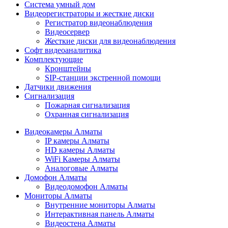
Cистема умный дом
Видеорегистраторы и жесткие диски
Регистратор видеонаблюдения
Видеосервер
Жесткие диски для видеонаблюдения
Софт видеоаналитика
Комплектующие
Кронштейны
SIP-станции экстренной помощи
Датчики движения
Сигнализация
Пожарная сигнализация
Охранная сигнализация
Видеокамеры Алматы
IP камеры Алматы
HD камеры Алматы
WiFi Камеры Алматы
Аналоговые Алматы
Домофон Алматы
Видеодомофон Алматы
Мониторы Алматы
Внутренние мониторы Алматы
Интерактивная панель Алматы
Видеостена Алматы