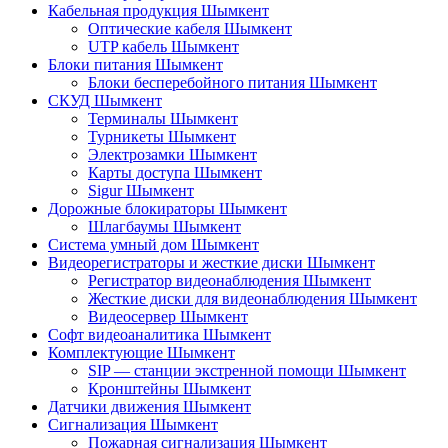
Кабельная продукция Шымкент
Оптические кабеля Шымкент
UTP кабель Шымкент
Блоки питания Шымкент
Блоки бесперебойного питания Шымкент
СКУД Шымкент
Терминалы Шымкент
Турникеты Шымкент
Электрозамки Шымкент
Карты доступа Шымкент
Sigur Шымкент
Дорожные блокираторы Шымкент
Шлагбаумы Шымкент
Система умный дом Шымкент
Видеорегистраторы и жесткие диски Шымкент
Регистратор видеонаблюдения Шымкент
Жесткие диски для видеонаблюдения Шымкент
Видеосервер Шымкент
Софт видеоаналитика Шымкент
Комплектующие Шымкент
SIP — станции экстренной помощи Шымкент
Кронштейны Шымкент
Датчики движения Шымкент
Сигнализация Шымкент
Пожарная сигнализация Шымкент