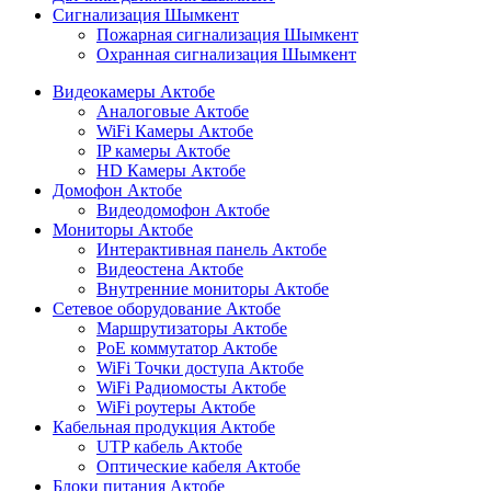
Сигнализация Шымкент
Пожарная сигнализация Шымкент
Охранная сигнализация Шымкент
Видеокамеры Актобе
Аналоговые Актобе
WiFi Камеры Актобе
IP камеры Актобе
HD Камеры Актобе
Домофон Актобе
Видеодомофон Актобе
Мониторы Актобе
Интерактивная панель Актобе
Видеостена Актобе
Внутренние мониторы Актобе
Сетевое оборудование Актобе
Маршрутизаторы Актобе
PoE коммутатор Актобе
WiFi Точки доступа Актобе
WiFi Радиомосты Актобе
WiFi роутеры Актобе
Кабельная продукция Актобе
UTP кабель Актобе
Оптические кабеля Актобе
Блоки питания Актобе