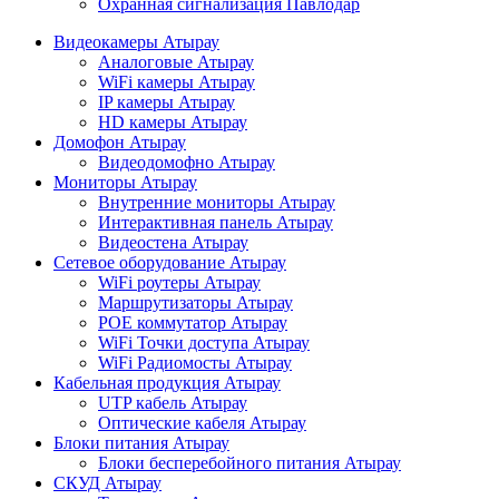
Охранная сигнализация Павлодар
Видеокамеры Атырау
Аналоговые Атырау
WiFi камеры Атырау
IP камеры Атырау
HD камеры Атырау
Домофон Атырау
Видеодомофно Атырау
Мониторы Атырау
Внутренние мониторы Атырау
Интерактивная панель Атырау
Видеостена Атырау
Сетевое оборудование Атырау
WiFi роутеры Атырау
Маршрутизаторы Атырау
POE коммутатор Атырау
WiFi Точки доступа Атырау
WiFi Радиомосты Атырау
Кабельная продукция Атырау
UTP кабель Атырау
Оптические кабеля Атырау
Блоки питания Атырау
Блоки бесперебойного питания Атырау
СКУД Атырау