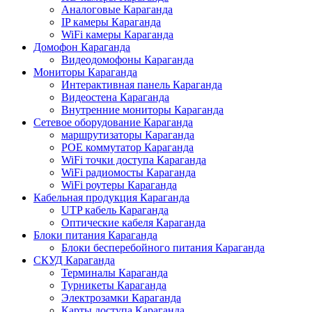
Аналоговые Караганда
IP камеры Караганда
WiFi камеры Караганда
Домофон Караганда
Видеодомофоны Караганда
Мониторы Караганда
Интерактивная панель Караганда
Видеостена Караганда
Внутренние мониторы Караганда
Сетевое оборудование Караганда
маршрутизаторы Караганда
POE коммутатор Караганда
WiFi точки доступа Караганда
WiFi радиомосты Караганда
WiFi роутеры Караганда
Кабельная продукция Караганда
UTP кабель Караганда
Оптические кабеля Караганда
Блоки питания Караганда
Блоки бесперебойного питания Караганда
СКУД Караганда
Терминалы Караганда
Турникеты Караганда
Электрозамки Караганда
Карты доступа Караганда