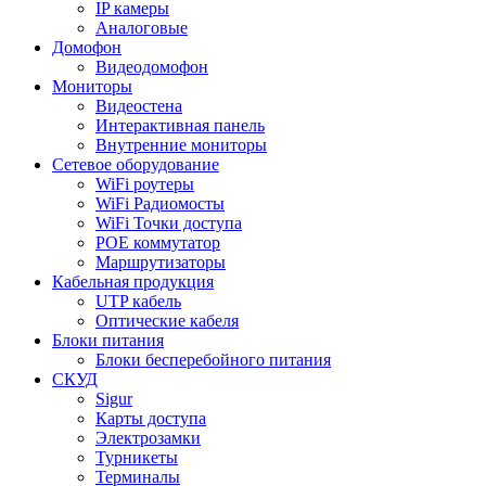
IP камеры
Аналоговые
Домофон
Видеодомофон
Мониторы
Видеостена
Интерактивная панель
Внутренние мониторы
Сетевое оборудование
WiFi роутеры
WiFi Радиомосты
WiFi Точки доступа
POE коммутатор
Маршрутизаторы
Кабельная продукция
UTP кабель
Оптические кабеля
Блоки питания
Блоки бесперебойного питания
СКУД
Sigur
Карты доступа
Электрозамки
Турникеты
Терминалы