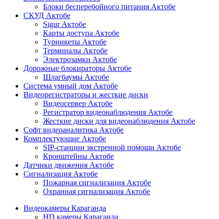
Блоки бесперебойного питания Актобе
СКУД Актобе
Sigur Актобе
Карты доступа Актобе
Турникеты Актобе
Терминалы Актобе
Электрозамки Актобе
Дорожные блокираторы Актобе
Шлагбаумы Актобе
Система умный дом Актобе
Видеорегистраторы и жесткие диски
Видеосервер Актобе
Регистратор видеонаблюдения Актобе
Жесткие диски для видеонаблюдения Актобе
Софт видеоаналитика Актобе
Комплектующие Актобе
SIP-станции экстренной помощи Актобе
Кронштейны Актобе
Датчики движения Актобе
Сигнализация Актобе
Пожарная сигнализация Актобе
Охранная сигнализация Актобе
Видеокамеры Караганда
HD камеры Караганда