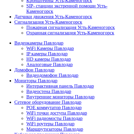
Кронштейны Усть-Каменогорск
SIP- станции экстренной помощи Усть-
Каменогорск
Датчики движения Усть-Каменогорск
Сигнализация Усть-Каменогорск
Пожарная сигнализация Усть-Каменогорск
Охранная сигнализация Усть-Каменогорск
Видеокамеры Павлодар
WiFi Камеры Павлодар
IP камеры Павлодар
HD камеры Павлодар
Аналоговые Павлодар
Домофон Павлодар
Видеодомофон Павлодар
Мониторы Павлодар
Интерактивная панель Павлодар
Видеостена Павлодар
Внутренние мониторы Павлодар
Сетевое оборудование Павлодар
POE коммутатор Павлодар
WiFi точки доступа Павлодар
WiFi радиомосты Павлодар
WiFi роутеры Павлодар
Маршрутизаторы Павлодар