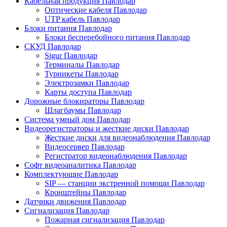
Кабельная продукция Павлодар
Оптические кабеля Павлодар
UTP кабель Павлодар
Блоки питания Павлодар
Блоки бесперебойного питания Павлодар
СКУД Павлодар
Sigur Павлодар
Терминалы Павлодар
Турникеты Павлодар
Электрозамки Павлодар
Карты доступа Павлодар
Дорожные блокираторы Павлодар
Шлагбаумы Павлодар
Система умный дом Павлодар
Видеорегистраторы и жесткие диски Павлодар
Жесткие диски для видеонаблюдения Павлодар
Видеосервер Павлодар
Регистратор видеонаблюдения Павлодар
Софт видеоаналитика Павлодар
Комплектующие Павлодар
SIP — станции экстренной помощи Павлодар
Кронштейны Павлодар
Датчики движения Павлодар
Сигнализация Павлодар
Пожарная сигнализация Павлодар