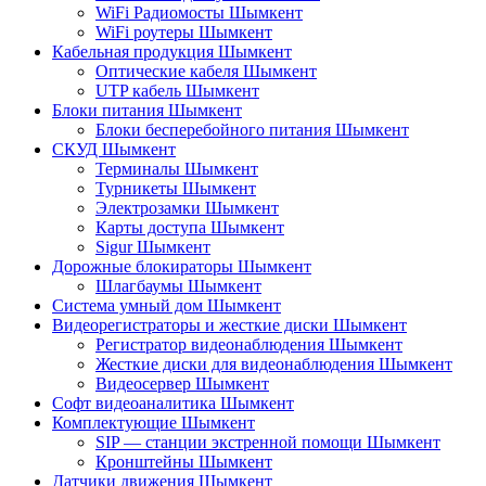
WiFi Радиомосты Шымкент
WiFi роутеры Шымкент
Кабельная продукция Шымкент
Оптические кабеля Шымкент
UTP кабель Шымкент
Блоки питания Шымкент
Блоки бесперебойного питания Шымкент
СКУД Шымкент
Терминалы Шымкент
Турникеты Шымкент
Электрозамки Шымкент
Карты доступа Шымкент
Sigur Шымкент
Дорожные блокираторы Шымкент
Шлагбаумы Шымкент
Система умный дом Шымкент
Видеорегистраторы и жесткие диски Шымкент
Регистратор видеонаблюдения Шымкент
Жесткие диски для видеонаблюдения Шымкент
Видеосервер Шымкент
Софт видеоаналитика Шымкент
Комплектующие Шымкент
SIP — станции экстренной помощи Шымкент
Кронштейны Шымкент
Датчики движения Шымкент