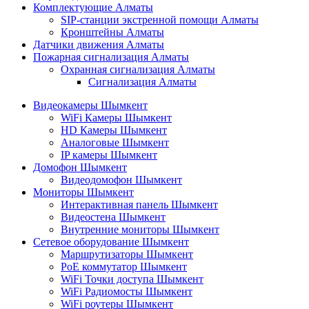
Комплектующие Алматы
SIP-станции экстренной помощи Алматы
Кронштейны Алматы
Датчики движения Алматы
Пожарная сигнализация Алматы
Охранная сигнализация Алматы
Сигнализация Алматы
Видеокамеры Шымкент
WiFi Камеры Шымкент
HD Камеры Шымкент
Аналоговые Шымкент
IP камеры Шымкент
Домофон Шымкент
Видеодомофон Шымкент
Мониторы Шымкент
Интерактивная панель Шымкент
Видеостена Шымкент
Внутренние мониторы Шымкент
Сетевое оборудование Шымкент
Маршрутизаторы Шымкент
PoE коммутатор Шымкент
WiFi Точки доступа Шымкент
WiFi Радиомосты Шымкент
WiFi роутеры Шымкент