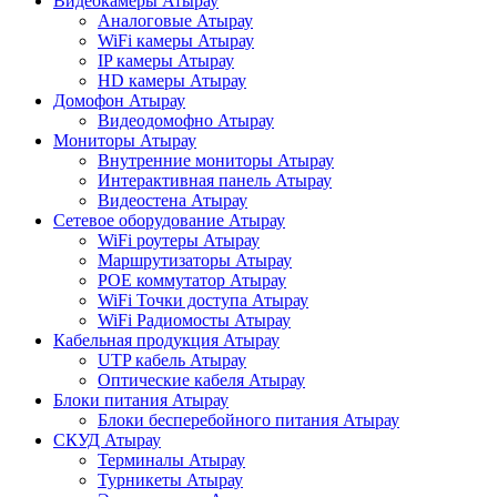
Видеокамеры Атырау
Аналоговые Атырау
WiFi камеры Атырау
IP камеры Атырау
HD камеры Атырау
Домофон Атырау
Видеодомофно Атырау
Мониторы Атырау
Внутренние мониторы Атырау
Интерактивная панель Атырау
Видеостена Атырау
Сетевое оборудование Атырау
WiFi роутеры Атырау
Маршрутизаторы Атырау
POE коммутатор Атырау
WiFi Точки доступа Атырау
WiFi Радиомосты Атырау
Кабельная продукция Атырау
UTP кабель Атырау
Оптические кабеля Атырау
Блоки питания Атырау
Блоки бесперебойного питания Атырау
СКУД Атырау
Терминалы Атырау
Турникеты Атырау