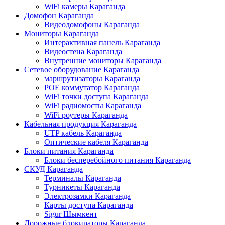
WiFi камеры Караганда
Домофон Караганда
Видеодомофоны Караганда
Мониторы Караганда
Интерактивная панель Караганда
Видеостена Караганда
Внутренние мониторы Караганда
Сетевое оборудование Караганда
маршрутизаторы Караганда
POE коммутатор Караганда
WiFi точки доступа Караганда
WiFi радиомосты Караганда
WiFi роутеры Караганда
Кабельная продукция Караганда
UTP кабель Караганда
Оптические кабеля Караганда
Блоки питания Караганда
Блоки бесперебойного питания Караганда
СКУД Караганда
Терминалы Караганда
Турникеты Караганда
Электрозамки Караганда
Карты доступа Караганда
Sigur Шымкент
Дорожные блокираторы Караганда