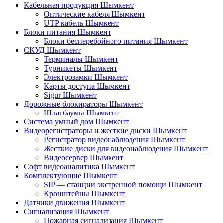
Кабельная продукция Шымкент
Оптические кабеля Шымкент
UTP кабель Шымкент
Блоки питания Шымкент
Блоки бесперебойного питания Шымкент
СКУД Шымкент
Терминалы Шымкент
Турникеты Шымкент
Электрозамки Шымкент
Карты доступа Шымкент
Sigur Шымкент
Дорожные блокираторы Шымкент
Шлагбаумы Шымкент
Система умный дом Шымкент
Видеорегистраторы и жесткие диски Шымкент
Регистратор видеонаблюдения Шымкент
Жесткие диски для видеонаблюдения Шымкент
Видеосервер Шымкент
Софт видеоаналитика Шымкент
Комплектующие Шымкент
SIP — станции экстренной помощи Шымкент
Кронштейны Шымкент
Датчики движения Шымкент
Сигнализация Шымкент
Пожарная сигнализация Шымкент