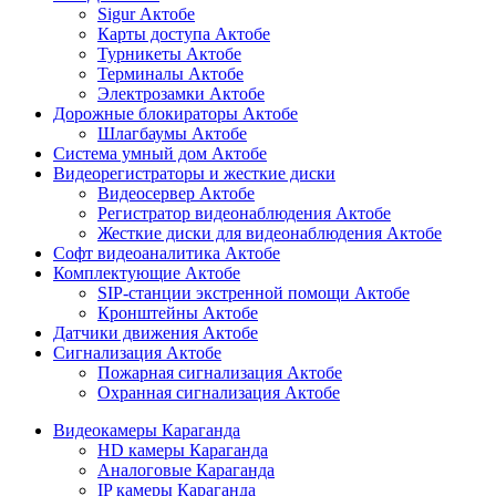
Sigur Актобе
Карты доступа Актобе
Турникеты Актобе
Терминалы Актобе
Электрозамки Актобе
Дорожные блокираторы Актобе
Шлагбаумы Актобе
Система умный дом Актобе
Видеорегистраторы и жесткие диски
Видеосервер Актобе
Регистратор видеонаблюдения Актобе
Жесткие диски для видеонаблюдения Актобе
Софт видеоаналитика Актобе
Комплектующие Актобе
SIP-станции экстренной помощи Актобе
Кронштейны Актобе
Датчики движения Актобе
Сигнализация Актобе
Пожарная сигнализация Актобе
Охранная сигнализация Актобе
Видеокамеры Караганда
HD камеры Караганда
Аналоговые Караганда
IP камеры Караганда