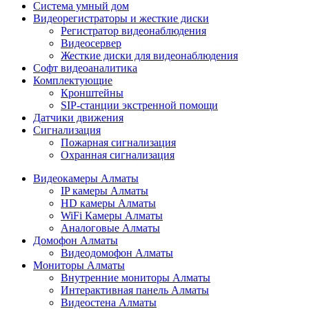
Cистема умный дом
Видеорегистраторы и жесткие диски
Регистратор видеонаблюдения
Видеосервер
Жесткие диски для видеонаблюдения
Софт видеоаналитика
Комплектующие
Кронштейны
SIP-станции экстренной помощи
Датчики движения
Сигнализация
Пожарная сигнализация
Охранная сигнализация
Видеокамеры Алматы
IP камеры Алматы
HD камеры Алматы
WiFi Камеры Алматы
Аналоговые Алматы
Домофон Алматы
Видеодомофон Алматы
Мониторы Алматы
Внутренние мониторы Алматы
Интерактивная панель Алматы
Видеостена Алматы