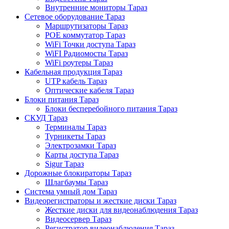
Внутренние мониторы Тараз
Сетевое оборудование Тараз
Маршрутизаторы Тараз
POE коммутатор Тараз
WiFi Точки доступа Тараз
WiFI Радиомосты Тараз
WiFi роутеры Тараз
Кабельная продукция Тараз
UTP кабель Тараз
Оптические кабеля Тараз
Блоки питания Тараз
Блоки бесперебойного питания Тараз
СКУД Тараз
Терминалы Тараз
Турникеты Тараз
Электрозамки Тараз
Карты доступа Тараз
Sigur Тараз
Дорожные блокираторы Тараз
Шлагбаумы Тараз
Система умный дом Тараз
Видеорегистраторы и жесткие диски Тараз
Жесткие диски для видеонаблюдения Тараз
Видеосервер Тараз
Регистратор видеонаблюдения Тараз