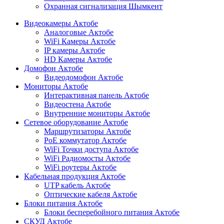
Охранная сигнализация Шымкент
Видеокамеры Актобе
Аналоговые Актобе
WiFi Камеры Актобе
IP камеры Актобе
HD Камеры Актобе
Домофон Актобе
Видеодомофон Актобе
Мониторы Актобе
Интерактивная панель Актобе
Видеостена Актобе
Внутренние мониторы Актобе
Сетевое оборудование Актобе
Маршрутизаторы Актобе
PoE коммутатор Актобе
WiFi Точки доступа Актобе
WiFi Радиомосты Актобе
WiFi роутеры Актобе
Кабельная продукция Актобе
UTP кабель Актобе
Оптические кабеля Актобе
Блоки питания Актобе
Блоки бесперебойного питания Актобе
СКУД Актобе