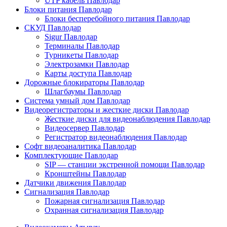
UTP кабель Павлодар
Блоки питания Павлодар
Блоки бесперебойного питания Павлодар
СКУД Павлодар
Sigur Павлодар
Терминалы Павлодар
Турникеты Павлодар
Электрозамки Павлодар
Карты доступа Павлодар
Дорожные блокираторы Павлодар
Шлагбаумы Павлодар
Система умный дом Павлодар
Видеорегистраторы и жесткие диски Павлодар
Жесткие диски для видеонаблюдения Павлодар
Видеосервер Павлодар
Регистратор видеонаблюдения Павлодар
Софт видеоаналитика Павлодар
Комплектующие Павлодар
SIP — станции экстренной помощи Павлодар
Кронштейны Павлодар
Датчики движения Павлодар
Сигнализация Павлодар
Пожарная сигнализация Павлодар
Охранная сигнализация Павлодар