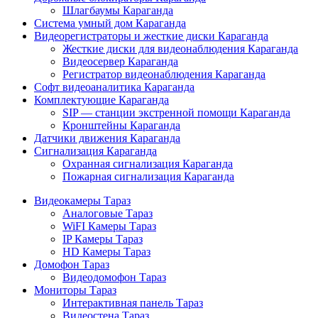
Шлагбаумы Караганда
Система умный дом Караганда
Видеорегистраторы и жесткие диски Караганда
Жесткие диски для видеонаблюдения Караганда
Видеосервер Караганда
Регистратор видеонаблюдения Караганда
Софт видеоаналитика Караганда
Комплектующие Караганда
SIP — станции экстренной помощи Караганда
Кронштейны Караганда
Датчики движения Караганда
Сигнализация Караганда
Охранная сигнализация Караганда
Пожарная сигнализация Караганда
Видеокамеры Тараз
Аналоговые Тараз
WiFI Камеры Тараз
IP Камеры Тараз
HD Камеры Тараз
Домофон Тараз
Видеодомофон Тараз
Мониторы Тараз
Интерактивная панель Тараз
Видеостена Тараз