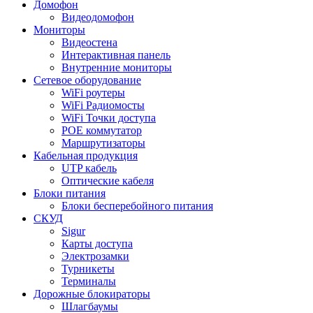
Домофон
Видеодомофон
Мониторы
Видеостена
Интерактивная панель
Внутренние мониторы
Сетевое оборудование
WiFi роутеры
WiFi Радиомосты
WiFi Точки доступа
POE коммутатор
Маршрутизаторы
Кабельная продукция
UTP кабель
Оптические кабеля
Блоки питания
Блоки бесперебойного питания
СКУД
Sigur
Карты доступа
Электрозамки
Турникеты
Терминалы
Дорожные блокираторы
Шлагбаумы