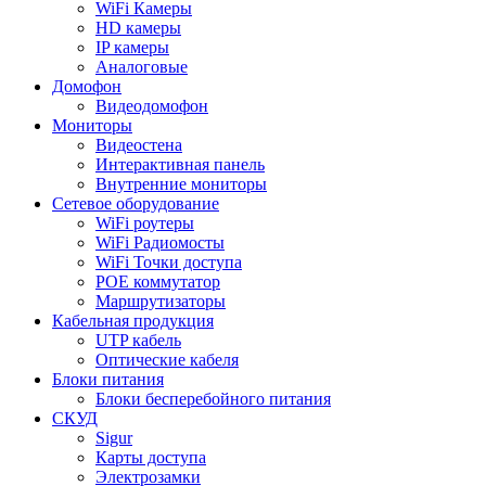
WiFi Камеры
HD камеры
IP камеры
Аналоговые
Домофон
Видеодомофон
Мониторы
Видеостена
Интерактивная панель
Внутренние мониторы
Сетевое оборудование
WiFi роутеры
WiFi Радиомосты
WiFi Точки доступа
POE коммутатор
Маршрутизаторы
Кабельная продукция
UTP кабель
Оптические кабеля
Блоки питания
Блоки бесперебойного питания
СКУД
Sigur
Карты доступа
Электрозамки