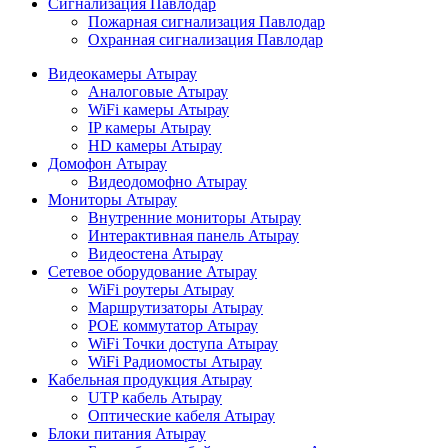
Сигнализация Павлодар
Пожарная сигнализация Павлодар
Охранная сигнализация Павлодар
Видеокамеры Атырау
Аналоговые Атырау
WiFi камеры Атырау
IP камеры Атырау
HD камеры Атырау
Домофон Атырау
Видеодомофно Атырау
Мониторы Атырау
Внутренние мониторы Атырау
Интерактивная панель Атырау
Видеостена Атырау
Сетевое оборудование Атырау
WiFi роутеры Атырау
Маршрутизаторы Атырау
POE коммутатор Атырау
WiFi Точки доступа Атырау
WiFi Радиомосты Атырау
Кабельная продукция Атырау
UTP кабель Атырау
Оптические кабеля Атырау
Блоки питания Атырау