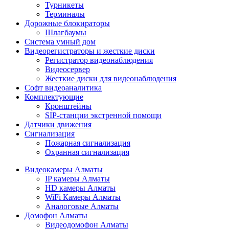
Турникеты
Терминалы
Дорожные блокираторы
Шлагбаумы
Cистема умный дом
Видеорегистраторы и жесткие диски
Регистратор видеонаблюдения
Видеосервер
Жесткие диски для видеонаблюдения
Софт видеоаналитика
Комплектующие
Кронштейны
SIP-станции экстренной помощи
Датчики движения
Сигнализация
Пожарная сигнализация
Охранная сигнализация
Видеокамеры Алматы
IP камеры Алматы
HD камеры Алматы
WiFi Камеры Алматы
Аналоговые Алматы
Домофон Алматы
Видеодомофон Алматы