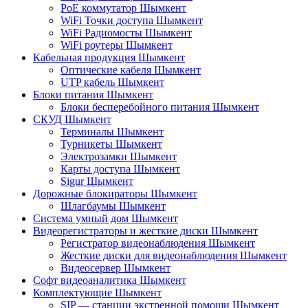
PoE коммутатор Шымкент
WiFi Точки доступа Шымкент
WiFi Радиомосты Шымкент
WiFi роутеры Шымкент
Кабельная продукция Шымкент
Оптические кабеля Шымкент
UTP кабель Шымкент
Блоки питания Шымкент
Блоки бесперебойного питания Шымкент
СКУД Шымкент
Терминалы Шымкент
Турникеты Шымкент
Электрозамки Шымкент
Карты доступа Шымкент
Sigur Шымкент
Дорожные блокираторы Шымкент
Шлагбаумы Шымкент
Система умный дом Шымкент
Видеорегистраторы и жесткие диски Шымкент
Регистратор видеонаблюдения Шымкент
Жесткие диски для видеонаблюдения Шымкент
Видеосервер Шымкент
Софт видеоаналитика Шымкент
Комплектующие Шымкент
SIP — станции экстренной помощи Шымкент