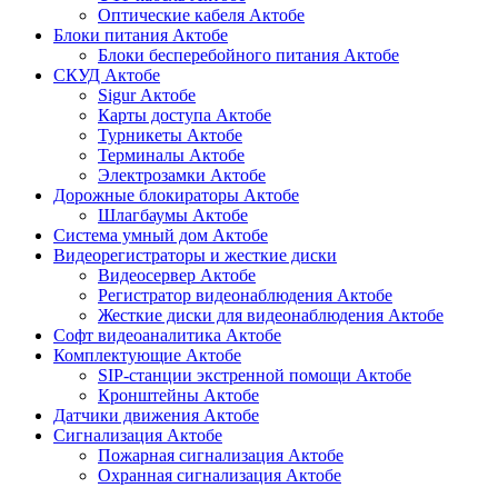
Оптические кабеля Актобе
Блоки питания Актобе
Блоки бесперебойного питания Актобе
СКУД Актобе
Sigur Актобе
Карты доступа Актобе
Турникеты Актобе
Терминалы Актобе
Электрозамки Актобе
Дорожные блокираторы Актобе
Шлагбаумы Актобе
Система умный дом Актобе
Видеорегистраторы и жесткие диски
Видеосервер Актобе
Регистратор видеонаблюдения Актобе
Жесткие диски для видеонаблюдения Актобе
Софт видеоаналитика Актобе
Комплектующие Актобе
SIP-станции экстренной помощи Актобе
Кронштейны Актобе
Датчики движения Актобе
Сигнализация Актобе
Пожарная сигнализация Актобе
Охранная сигнализация Актобе