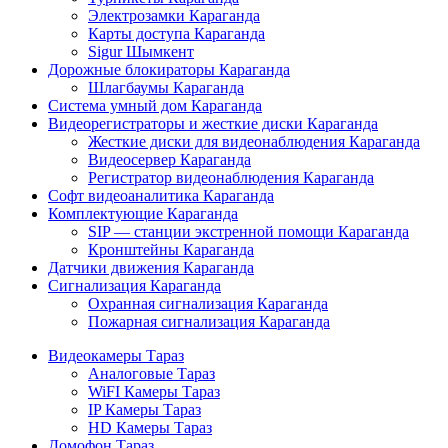
Электрозамки Караганда
Карты доступа Караганда
Sigur Шымкент
Дорожные блокираторы Караганда
Шлагбаумы Караганда
Система умный дом Караганда
Видеорегистраторы и жесткие диски Караганда
Жесткие диски для видеонаблюдения Караганда
Видеосервер Караганда
Регистратор видеонаблюдения Караганда
Софт видеоаналитика Караганда
Комплектующие Караганда
SIP — станции экстренной помощи Караганда
Кронштейны Караганда
Датчики движения Караганда
Сигнализация Караганда
Охранная сигнализация Караганда
Пожарная сигнализация Караганда
Видеокамеры Тараз
Аналоговые Тараз
WiFI Камеры Тараз
IP Камеры Тараз
HD Камеры Тараз
Домофон Тараз