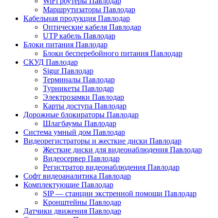
WiFi роутеры Павлодар
Маршрутизаторы Павлодар
Кабельная продукция Павлодар
Оптические кабеля Павлодар
UTP кабель Павлодар
Блоки питания Павлодар
Блоки бесперебойного питания Павлодар
СКУД Павлодар
Sigur Павлодар
Терминалы Павлодар
Турникеты Павлодар
Электрозамки Павлодар
Карты доступа Павлодар
Дорожные блокираторы Павлодар
Шлагбаумы Павлодар
Система умный дом Павлодар
Видеорегистраторы и жесткие диски Павлодар
Жесткие диски для видеонаблюдения Павлодар
Видеосервер Павлодар
Регистратор видеонаблюдения Павлодар
Софт видеоаналитика Павлодар
Комплектующие Павлодар
SIP — станции экстренной помощи Павлодар
Кронштейны Павлодар
Датчики движения Павлодар