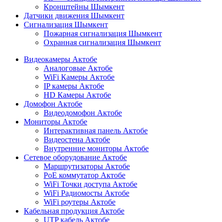
Кронштейны Шымкент
Датчики движения Шымкент
Сигнализация Шымкент
Пожарная сигнализация Шымкент
Охранная сигнализация Шымкент
Видеокамеры Актобе
Аналоговые Актобе
WiFi Камеры Актобе
IP камеры Актобе
HD Камеры Актобе
Домофон Актобе
Видеодомофон Актобе
Мониторы Актобе
Интерактивная панель Актобе
Видеостена Актобе
Внутренние мониторы Актобе
Сетевое оборудование Актобе
Маршрутизаторы Актобе
PoE коммутатор Актобе
WiFi Точки доступа Актобе
WiFi Радиомосты Актобе
WiFi роутеры Актобе
Кабельная продукция Актобе
UTP кабель Актобе