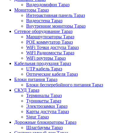
Видеодомофон Тараз
Мониторы Тараз
Интерактивная панель Тараз
Видеостена Тараз
Внутренние мониторы Тараз
Сетевое оборудование Тараз
Маршрутизаторы Тараз
POE коммутатор Тараз
WiFi Точки доступа Тараз
WiFI Радиомосты Тараз
WiFi роутеры Тараз
Кабельная продукция Тараз
UTP кабель Тараз
Оптические кабеля Тараз
Блоки питания Тараз
Блоки бесперебойного питания Тараз
СКУД Тараз
Терминалы Тараз
Турникеты Тараз
Электрозамки Тараз
Карты доступа Тараз
Sigur Тараз
Дорожные блокираторы Тараз
Шлагбаумы Тараз
Система умный дом Тараз