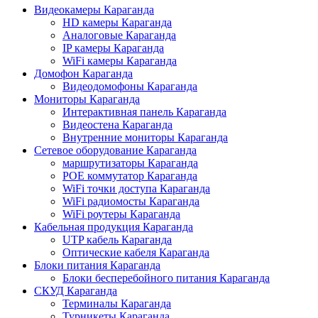
Видеокамеры Караганда
HD камеры Караганда
Аналоговые Караганда
IP камеры Караганда
WiFi камеры Караганда
Домофон Караганда
Видеодомофоны Караганда
Мониторы Караганда
Интерактивная панель Караганда
Видеостена Караганда
Внутренние мониторы Караганда
Сетевое оборудование Караганда
маршрутизаторы Караганда
POE коммутатор Караганда
WiFi точки доступа Караганда
WiFi радиомосты Караганда
WiFi роутеры Караганда
Кабельная продукция Караганда
UTP кабель Караганда
Оптические кабеля Караганда
Блоки питания Караганда
Блоки бесперебойного питания Караганда
СКУД Караганда
Терминалы Караганда
Турникеты Караганда