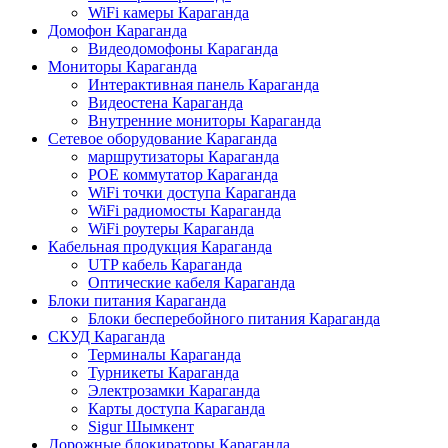
WiFi камеры Караганда
Домофон Караганда
Видеодомофоны Караганда
Мониторы Караганда
Интерактивная панель Караганда
Видеостена Караганда
Внутренние мониторы Караганда
Сетевое оборудование Караганда
маршрутизаторы Караганда
POE коммутатор Караганда
WiFi точки доступа Караганда
WiFi радиомосты Караганда
WiFi роутеры Караганда
Кабельная продукция Караганда
UTP кабель Караганда
Оптические кабеля Караганда
Блоки питания Караганда
Блоки бесперебойного питания Караганда
СКУД Караганда
Терминалы Караганда
Турникеты Караганда
Электрозамки Караганда
Карты доступа Караганда
Sigur Шымкент
Дорожные блокираторы Караганда