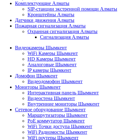
Комплектующие Алматы
SIP-станции экстренной помощи Алматы
Кронштейны Алматы
Датчики движения Алматы
Пожарная сигнализация Алматы
Охранная сигнализация Алматы
Сигнализация Алматы
Видеокамеры Шымкент
WiFi Камеры Шымкент
HD Камеры Шымкент
Аналоговые Шымкент
IP камеры Шымкент
Домофон Шымкент
Видеодомофон Шымкент
Мониторы Шымкент
Интерактивная панель Шымкент
Видеостена Шымкент
Внутренние мониторы Шымкент
Сетевое оборудование Шымкент
Маршрутизаторы Шымкент
PoE коммутатор Шымкент
WiFi Точки доступа Шымкент
WiFi Радиомосты Шымкент
WiFi роутеры Шымкент