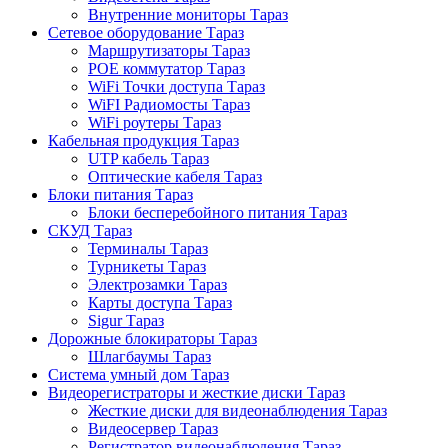
Внутренние мониторы Тараз
Сетевое оборудование Тараз
Маршрутизаторы Тараз
POE коммутатор Тараз
WiFi Точки доступа Тараз
WiFI Радиомосты Тараз
WiFi роутеры Тараз
Кабельная продукция Тараз
UTP кабель Тараз
Оптические кабеля Тараз
Блоки питания Тараз
Блоки бесперебойного питания Тараз
СКУД Тараз
Терминалы Тараз
Турникеты Тараз
Электрозамки Тараз
Карты доступа Тараз
Sigur Тараз
Дорожные блокираторы Тараз
Шлагбаумы Тараз
Система умный дом Тараз
Видеорегистраторы и жесткие диски Тараз
Жесткие диски для видеонаблюдения Тараз
Видеосервер Тараз
Регистратор видеонаблюдения Тараз