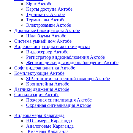
Sigur Актобе
Карты доступа Актобе
Турникеты Актобе
Терминалы Актобе
Электрозамки Актобе
Дорожные блокираторы Актобе
Шлагбаумы Актобе
Система умный дом Актобе
Видеорегистраторы и жесткие диски
Видеосервер Актобе
Регистратор видеонаблюдения Актобе
Жесткие диски для видеонаблюдения Актобе
Софт видеоаналитика Актобе
Комплектующие Актобе
SIP-станции экстренной помощи Актобе
Кронштейны Актобе
Датчики движения Актобе
Сигнализация Актобе
Пожарная сигнализация Актобе
Охранная сигнализация Актобе
Видеокамеры Караганда
HD камеры Караганда
Аналоговые Караганда
IP камеры Караганда