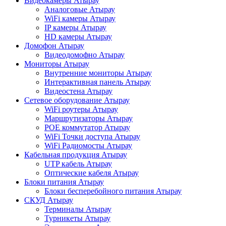
Видеокамеры Атырау
Аналоговые Атырау
WiFi камеры Атырау
IP камеры Атырау
HD камеры Атырау
Домофон Атырау
Видеодомофно Атырау
Мониторы Атырау
Внутренние мониторы Атырау
Интерактивная панель Атырау
Видеостена Атырау
Сетевое оборудование Атырау
WiFi роутеры Атырау
Маршрутизаторы Атырау
POE коммутатор Атырау
WiFi Точки доступа Атырау
WiFi Радиомосты Атырау
Кабельная продукция Атырау
UTP кабель Атырау
Оптические кабеля Атырау
Блоки питания Атырау
Блоки бесперебойного питания Атырау
СКУД Атырау
Терминалы Атырау
Турникеты Атырау