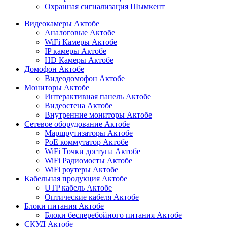
Охранная сигнализация Шымкент
Видеокамеры Актобе
Аналоговые Актобе
WiFi Камеры Актобе
IP камеры Актобе
HD Камеры Актобе
Домофон Актобе
Видеодомофон Актобе
Мониторы Актобе
Интерактивная панель Актобе
Видеостена Актобе
Внутренние мониторы Актобе
Сетевое оборудование Актобе
Маршрутизаторы Актобе
PoE коммутатор Актобе
WiFi Точки доступа Актобе
WiFi Радиомосты Актобе
WiFi роутеры Актобе
Кабельная продукция Актобе
UTP кабель Актобе
Оптические кабеля Актобе
Блоки питания Актобе
Блоки бесперебойного питания Актобе
СКУД Актобе