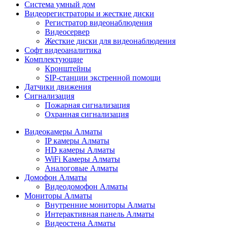
Cистема умный дом
Видеорегистраторы и жесткие диски
Регистратор видеонаблюдения
Видеосервер
Жесткие диски для видеонаблюдения
Софт видеоаналитика
Комплектующие
Кронштейны
SIP-станции экстренной помощи
Датчики движения
Сигнализация
Пожарная сигнализация
Охранная сигнализация
Видеокамеры Алматы
IP камеры Алматы
HD камеры Алматы
WiFi Камеры Алматы
Аналоговые Алматы
Домофон Алматы
Видеодомофон Алматы
Мониторы Алматы
Внутренние мониторы Алматы
Интерактивная панель Алматы
Видеостена Алматы