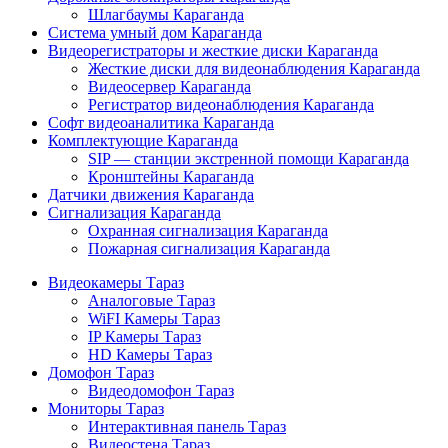
Шлагбаумы Караганда
Система умный дом Караганда
Видеорегистраторы и жесткие диски Караганда
Жесткие диски для видеонаблюдения Караганда
Видеосервер Караганда
Регистратор видеонаблюдения Караганда
Софт видеоаналитика Караганда
Комплектующие Караганда
SIP — станции экстренной помощи Караганда
Кронштейны Караганда
Датчики движения Караганда
Сигнализация Караганда
Охранная сигнализация Караганда
Пожарная сигнализация Караганда
Видеокамеры Тараз
Аналоговые Тараз
WiFI Камеры Тараз
IP Камеры Тараз
HD Камеры Тараз
Домофон Тараз
Видеодомофон Тараз
Мониторы Тараз
Интерактивная панель Тараз
Видеостена Тараз