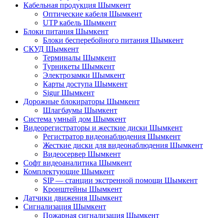
Кабельная продукция Шымкент
Оптические кабеля Шымкент
UTP кабель Шымкент
Блоки питания Шымкент
Блоки бесперебойного питания Шымкент
СКУД Шымкент
Терминалы Шымкент
Турникеты Шымкент
Электрозамки Шымкент
Карты доступа Шымкент
Sigur Шымкент
Дорожные блокираторы Шымкент
Шлагбаумы Шымкент
Система умный дом Шымкент
Видеорегистраторы и жесткие диски Шымкент
Регистратор видеонаблюдения Шымкент
Жесткие диски для видеонаблюдения Шымкент
Видеосервер Шымкент
Софт видеоаналитика Шымкент
Комплектующие Шымкент
SIP — станции экстренной помощи Шымкент
Кронштейны Шымкент
Датчики движения Шымкент
Сигнализация Шымкент
Пожарная сигнализация Шымкент