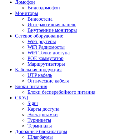
Домофон
Видеодомофон
Мониторы
Видеостена
Интерактивная панель
Внутренние мониторы
Сетевое оборудование
WiFi роутеры
WiFi Радиомосты
WiFi Точки доступа
POE коммутатор
Маршрутизаторы
Кабельная продукция
UTP кабель
Оптические кабеля
Блоки питания
Блоки бесперебойного питания
СКУД
Sigur
Карты доступа
Электрозамки
Турникеты
Терминалы
Дорожные блокираторы
Шлагбаумы