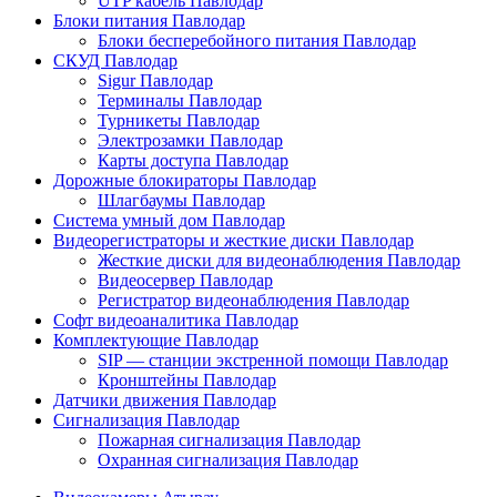
UTP кабель Павлодар
Блоки питания Павлодар
Блоки бесперебойного питания Павлодар
СКУД Павлодар
Sigur Павлодар
Терминалы Павлодар
Турникеты Павлодар
Электрозамки Павлодар
Карты доступа Павлодар
Дорожные блокираторы Павлодар
Шлагбаумы Павлодар
Система умный дом Павлодар
Видеорегистраторы и жесткие диски Павлодар
Жесткие диски для видеонаблюдения Павлодар
Видеосервер Павлодар
Регистратор видеонаблюдения Павлодар
Софт видеоаналитика Павлодар
Комплектующие Павлодар
SIP — станции экстренной помощи Павлодар
Кронштейны Павлодар
Датчики движения Павлодар
Сигнализация Павлодар
Пожарная сигнализация Павлодар
Охранная сигнализация Павлодар