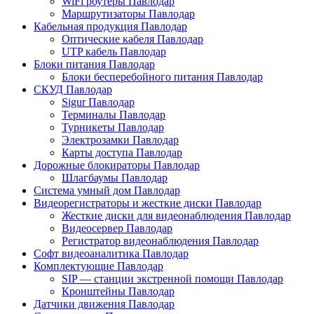
WiFi роутеры Павлодар
Маршрутизаторы Павлодар
Кабельная продукция Павлодар
Оптические кабеля Павлодар
UTP кабель Павлодар
Блоки питания Павлодар
Блоки бесперебойного питания Павлодар
СКУД Павлодар
Sigur Павлодар
Терминалы Павлодар
Турникеты Павлодар
Электрозамки Павлодар
Карты доступа Павлодар
Дорожные блокираторы Павлодар
Шлагбаумы Павлодар
Система умный дом Павлодар
Видеорегистраторы и жесткие диски Павлодар
Жесткие диски для видеонаблюдения Павлодар
Видеосервер Павлодар
Регистратор видеонаблюдения Павлодар
Софт видеоаналитика Павлодар
Комплектующие Павлодар
SIP — станции экстренной помощи Павлодар
Кронштейны Павлодар
Датчики движения Павлодар