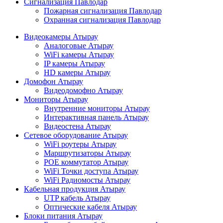
Сигнализация Павлодар
Пожарная сигнализация Павлодар
Охранная сигнализация Павлодар
Видеокамеры Атырау
Аналоговые Атырау
WiFi камеры Атырау
IP камеры Атырау
HD камеры Атырау
Домофон Атырау
Видеодомофно Атырау
Мониторы Атырау
Внутренние мониторы Атырау
Интерактивная панель Атырау
Видеостена Атырау
Сетевое оборудование Атырау
WiFi роутеры Атырау
Маршрутизаторы Атырау
POE коммутатор Атырау
WiFi Точки доступа Атырау
WiFi Радиомосты Атырау
Кабельная продукция Атырау
UTP кабель Атырау
Оптические кабеля Атырау
Блоки питания Атырау