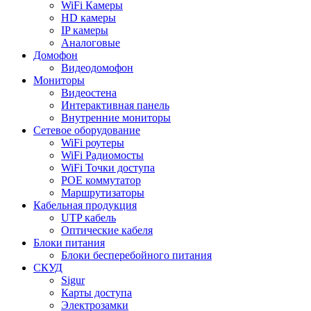
WiFi Камеры
HD камеры
IP камеры
Аналоговые
Домофон
Видеодомофон
Мониторы
Видеостена
Интерактивная панель
Внутренние мониторы
Сетевое оборудование
WiFi роутеры
WiFi Радиомосты
WiFi Точки доступа
POE коммутатор
Маршрутизаторы
Кабельная продукция
UTP кабель
Оптические кабеля
Блоки питания
Блоки бесперебойного питания
СКУД
Sigur
Карты доступа
Электрозамки