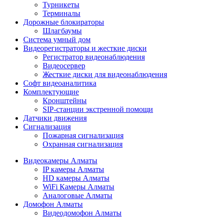
Турникеты
Терминалы
Дорожные блокираторы
Шлагбаумы
Cистема умный дом
Видеорегистраторы и жесткие диски
Регистратор видеонаблюдения
Видеосервер
Жесткие диски для видеонаблюдения
Софт видеоаналитика
Комплектующие
Кронштейны
SIP-станции экстренной помощи
Датчики движения
Сигнализация
Пожарная сигнализация
Охранная сигнализация
Видеокамеры Алматы
IP камеры Алматы
HD камеры Алматы
WiFi Камеры Алматы
Аналоговые Алматы
Домофон Алматы
Видеодомофон Алматы