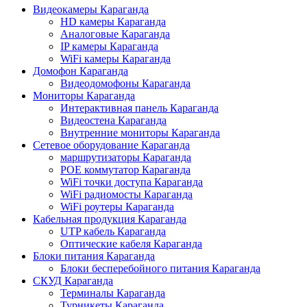
Видеокамеры Караганда
HD камеры Караганда
Аналоговые Караганда
IP камеры Караганда
WiFi камеры Караганда
Домофон Караганда
Видеодомофоны Караганда
Мониторы Караганда
Интерактивная панель Караганда
Видеостена Караганда
Внутренние мониторы Караганда
Сетевое оборудование Караганда
маршрутизаторы Караганда
POE коммутатор Караганда
WiFi точки доступа Караганда
WiFi радиомосты Караганда
WiFi роутеры Караганда
Кабельная продукция Караганда
UTP кабель Караганда
Оптические кабеля Караганда
Блоки питания Караганда
Блоки бесперебойного питания Караганда
СКУД Караганда
Терминалы Караганда
Турникеты Караганда