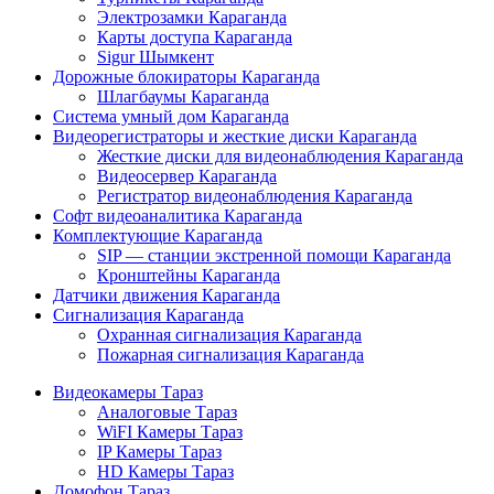
Электрозамки Караганда
Карты доступа Караганда
Sigur Шымкент
Дорожные блокираторы Караганда
Шлагбаумы Караганда
Система умный дом Караганда
Видеорегистраторы и жесткие диски Караганда
Жесткие диски для видеонаблюдения Караганда
Видеосервер Караганда
Регистратор видеонаблюдения Караганда
Софт видеоаналитика Караганда
Комплектующие Караганда
SIP — станции экстренной помощи Караганда
Кронштейны Караганда
Датчики движения Караганда
Сигнализация Караганда
Охранная сигнализация Караганда
Пожарная сигнализация Караганда
Видеокамеры Тараз
Аналоговые Тараз
WiFI Камеры Тараз
IP Камеры Тараз
HD Камеры Тараз
Домофон Тараз