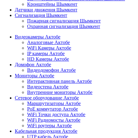
Кронштейны Шымкент
Датчики движения Шымкент
Сигнализация Шымкент
Пожарная сигнализация Шымкент
Охранная сигнализация Шымкент
Видеокамеры Актобе
Аналоговые Актобе
WiFi Камеры Актобе
IP камеры Актобе
HD Камеры Актобе
Домофон Актобе
Видеодомофон Актобе
Мониторы Актобе
Интерактивная панель Актобе
Видеостена Актобе
Внутренние мониторы Актобе
Сетевое оборудование Актобе
Маршрутизаторы Актобе
PoE коммутатор Актобе
WiFi Точки доступа Актобе
WiFi Радиомосты Актобе
WiFi роутеры Актобе
Кабельная продукция Актобе
UTP кабель Актобе