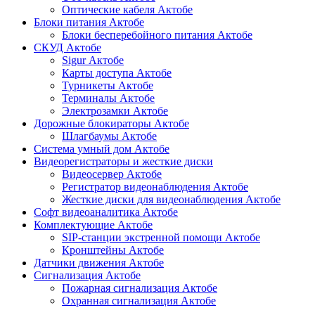
Оптические кабеля Актобе
Блоки питания Актобе
Блоки бесперебойного питания Актобе
СКУД Актобе
Sigur Актобе
Карты доступа Актобе
Турникеты Актобе
Терминалы Актобе
Электрозамки Актобе
Дорожные блокираторы Актобе
Шлагбаумы Актобе
Система умный дом Актобе
Видеорегистраторы и жесткие диски
Видеосервер Актобе
Регистратор видеонаблюдения Актобе
Жесткие диски для видеонаблюдения Актобе
Софт видеоаналитика Актобе
Комплектующие Актобе
SIP-станции экстренной помощи Актобе
Кронштейны Актобе
Датчики движения Актобе
Сигнализация Актобе
Пожарная сигнализация Актобе
Охранная сигнализация Актобе