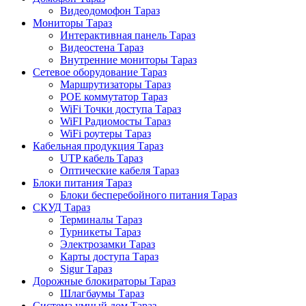
Видеодомофон Тараз
Мониторы Тараз
Интерактивная панель Тараз
Видеостена Тараз
Внутренние мониторы Тараз
Сетевое оборудование Тараз
Маршрутизаторы Тараз
POE коммутатор Тараз
WiFi Точки доступа Тараз
WiFI Радиомосты Тараз
WiFi роутеры Тараз
Кабельная продукция Тараз
UTP кабель Тараз
Оптические кабеля Тараз
Блоки питания Тараз
Блоки бесперебойного питания Тараз
СКУД Тараз
Терминалы Тараз
Турникеты Тараз
Электрозамки Тараз
Карты доступа Тараз
Sigur Тараз
Дорожные блокираторы Тараз
Шлагбаумы Тараз
Система умный дом Тараз