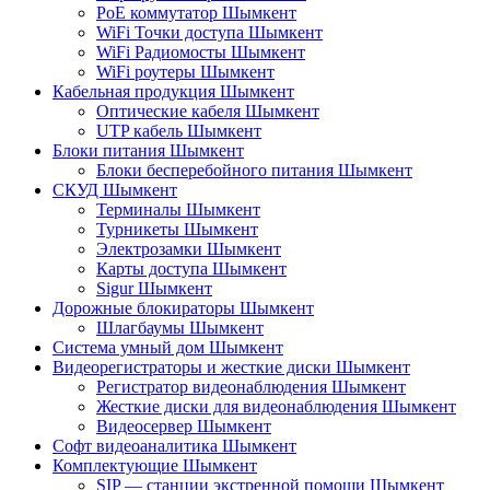
PoE коммутатор Шымкент
WiFi Точки доступа Шымкент
WiFi Радиомосты Шымкент
WiFi роутеры Шымкент
Кабельная продукция Шымкент
Оптические кабеля Шымкент
UTP кабель Шымкент
Блоки питания Шымкент
Блоки бесперебойного питания Шымкент
СКУД Шымкент
Терминалы Шымкент
Турникеты Шымкент
Электрозамки Шымкент
Карты доступа Шымкент
Sigur Шымкент
Дорожные блокираторы Шымкент
Шлагбаумы Шымкент
Система умный дом Шымкент
Видеорегистраторы и жесткие диски Шымкент
Регистратор видеонаблюдения Шымкент
Жесткие диски для видеонаблюдения Шымкент
Видеосервер Шымкент
Софт видеоаналитика Шымкент
Комплектующие Шымкент
SIP — станции экстренной помощи Шымкент