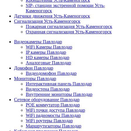
Кронштейны Усть-Каменогорск
SIP- станции экстренной помощи Усть-
Каменогорск
Датчики движения Усть-Каменогорск
Сигнализация Усть-Каменогорск
Пожарная сигнализация Усть-Каменогорск
Охранная сигнализация Усть-Каменогорск
Видеокамеры Павлодар
WiFi Камеры Павлодар
IP камеры Павлодар
HD камеры Павлодар
Аналоговые Павлодар
Домофон Павлодар
Видеодомофон Павлодар
Мониторы Павлодар
Интерактивная панель Павлодар
Видеостена Павлодар
Внутренние мониторы Павлодар
Сетевое оборудование Павлодар
POE коммутатор Павлодар
WiFi точки доступа Павлодар
WiFi радиомосты Павлодар
WiFi роутеры Павлодар
Маршрутизаторы Павлодар