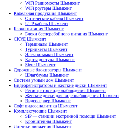
WiFi Радиомосты Шымкент
WiFi роутеры Шымкент
Кабельная продукция Шымкент
Оптические кабеля Шымкент
UTP кабель Шымкент
Блоки питания Шымкент
Блоки бесперебойного питания Шымкент
СКУД Шымкент
Терминалы Шымкент
Турникеты Шымкент
Электрозамки Шымкент
Карты доступа Шымкент
Sigur Шымкент
Дорожные блокираторы Шымкент
Шлагбаумы Шымкент
Система умный дом Шымкент
Видеорегистраторы и жесткие диски Шымкент
Регистратор видеонаблюдения Шымкент
Жесткие диски для видеонаблюдения Шымкент
Видеосервер Шымкент
Софт видеоаналитика Шымкент
Комплектующие Шымкент
SIP — станции экстренной помощи Шымкент
Кронштейны Шымкент
Датчики движения Шымкент