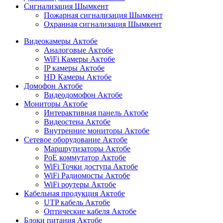
Сигнализация Шымкент
Пожарная сигнализация Шымкент
Охранная сигнализация Шымкент
Видеокамеры Актобе
Аналоговые Актобе
WiFi Камеры Актобе
IP камеры Актобе
HD Камеры Актобе
Домофон Актобе
Видеодомофон Актобе
Мониторы Актобе
Интерактивная панель Актобе
Видеостена Актобе
Внутренние мониторы Актобе
Сетевое оборудование Актобе
Маршрутизаторы Актобе
PoE коммутатор Актобе
WiFi Точки доступа Актобе
WiFi Радиомосты Актобе
WiFi роутеры Актобе
Кабельная продукция Актобе
UTP кабель Актобе
Оптические кабеля Актобе
Блоки питания Актобе