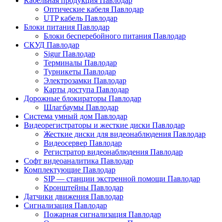
Кабельная продукция Павлодар
Оптические кабеля Павлодар
UTP кабель Павлодар
Блоки питания Павлодар
Блоки бесперебойного питания Павлодар
СКУД Павлодар
Sigur Павлодар
Терминалы Павлодар
Турникеты Павлодар
Электрозамки Павлодар
Карты доступа Павлодар
Дорожные блокираторы Павлодар
Шлагбаумы Павлодар
Система умный дом Павлодар
Видеорегистраторы и жесткие диски Павлодар
Жесткие диски для видеонаблюдения Павлодар
Видеосервер Павлодар
Регистратор видеонаблюдения Павлодар
Софт видеоаналитика Павлодар
Комплектующие Павлодар
SIP — станции экстренной помощи Павлодар
Кронштейны Павлодар
Датчики движения Павлодар
Сигнализация Павлодар
Пожарная сигнализация Павлодар