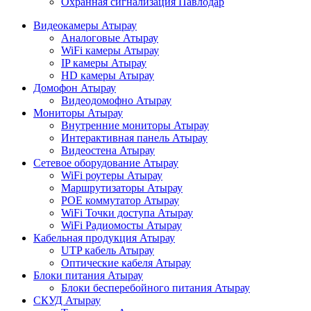
Охранная сигнализация Павлодар
Видеокамеры Атырау
Аналоговые Атырау
WiFi камеры Атырау
IP камеры Атырау
HD камеры Атырау
Домофон Атырау
Видеодомофно Атырау
Мониторы Атырау
Внутренние мониторы Атырау
Интерактивная панель Атырау
Видеостена Атырау
Сетевое оборудование Атырау
WiFi роутеры Атырау
Маршрутизаторы Атырау
POE коммутатор Атырау
WiFi Точки доступа Атырау
WiFi Радиомосты Атырау
Кабельная продукция Атырау
UTP кабель Атырау
Оптические кабеля Атырау
Блоки питания Атырау
Блоки бесперебойного питания Атырау
СКУД Атырау