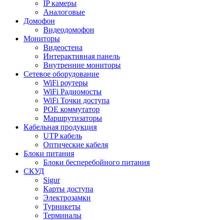
IP камеры
Аналоговые
Домофон
Видеодомофон
Мониторы
Видеостена
Интерактивная панель
Внутренние мониторы
Сетевое оборудование
WiFi роутеры
WiFi Радиомосты
WiFi Точки доступа
POE коммутатор
Маршрутизаторы
Кабельная продукция
UTP кабель
Оптические кабеля
Блоки питания
Блоки бесперебойного питания
СКУД
Sigur
Карты доступа
Электрозамки
Турникеты
Терминалы