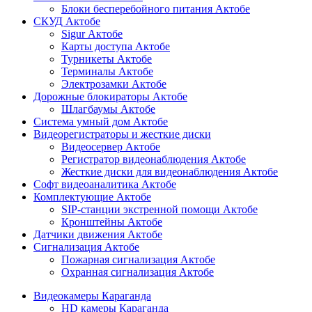
Блоки бесперебойного питания Актобе
СКУД Актобе
Sigur Актобе
Карты доступа Актобе
Турникеты Актобе
Терминалы Актобе
Электрозамки Актобе
Дорожные блокираторы Актобе
Шлагбаумы Актобе
Система умный дом Актобе
Видеорегистраторы и жесткие диски
Видеосервер Актобе
Регистратор видеонаблюдения Актобе
Жесткие диски для видеонаблюдения Актобе
Софт видеоаналитика Актобе
Комплектующие Актобе
SIP-станции экстренной помощи Актобе
Кронштейны Актобе
Датчики движения Актобе
Сигнализация Актобе
Пожарная сигнализация Актобе
Охранная сигнализация Актобе
Видеокамеры Караганда
HD камеры Караганда